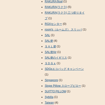
RAKURA float
(1)
RAKURA(ラクラ)
(5)
RAKURA(ラクラ) 三つ折りタイ
プ
(1)
RGXセンター
(0)
room's（ルームズ） スリッパ
(1)
SAL
(1)
SAL便
(4)
ＳＡＬ便
(1)
SAL便Air
(1)
SAL便のイギリス
(1)
ＳＤＧｓ
(1)
SDGsエコバッグ キャンペーン
(1)
Singapore
(1)
Slope Pillow スロープピロー
(1)
SUITTO PILLOW
(1)
Sybilla
(1)
Taiwan
(4)