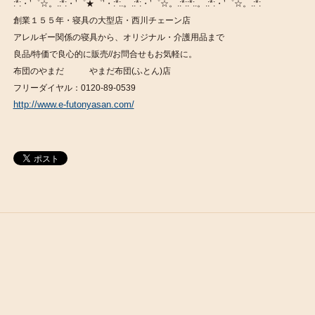
:*:・’゜☆。.:*:・’゜★゜’・:*:.。.:*:・’゜☆。.:*::*:.。.:*:・’゜☆。.:*:
創業１５５年・寝具の大型店・西川チェーン店
アレルギー関係の寝具から、オリジナル・介護用品まで
良品/特価で良心的に販売//お問合せもお気軽に。
布団のやまだ やまだ布団(ふとん)店
フリーダイヤル：0120-89-0539
http://www.e-futonyasan.com/