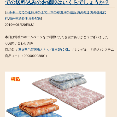
での送料込みのお値段はいくらでしょうか？
[
ベルギーまでの送料
,
海外まで日本の布団
,
海外住所
,
海外発送
,
海外発送代
行
,
海外発送船便
,
海外配送
]
2019年06月20日(木)
本日は弊社のホームページをご利用いただき誠にありがとうございました
◇お問い合わせの件
商品名 ：
三層羊毛混固敷ふとん (日本製) 5.0kg
／シングル ＃柄込 (システム
商品コード：000000008801)