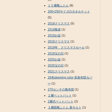
１５層敷ふとん
(8)
200×250サイズのタオルケット
(5)
2018クリスマス
(5)
2018敬老
(1)
2019お盆
(1)
2019クリスマス
(1)
2019年 クリスマスセール
(1)
2019父の日
(1)
2020お盆
(1)
2020父の日
(1)
2021クリスマス
(1)
26色sleeping color 長座布団カバ
ー
(1)
270センチの敷布団
(1)
２層ベットパット
(1)
2層式ベットパット
(2)
３層固敷ふとん 新キルト
(1)