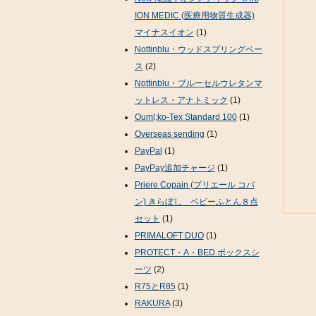
ION MEDIC (医療用物質生成器)
マイナスイオン
(1)
Nottinblu・ウッドスプリングベー
ス
(2)
Nottinblu・ブルーセルウレタンマ
ットレス・アナトミック
(1)
Ouml;ko-Tex Standard 100
(1)
Overseas sending
(1)
PayPal
(1)
PayPay追加チャージ
(1)
Priere Copain (プリエール コパ
ン) きらぼし ベビーふとん８点
セット
(1)
PRIMALOFT DUO
(1)
PROTECT・A・BED ボックスシ
ーツ
(2)
R75とR85
(1)
RAKURA
(3)