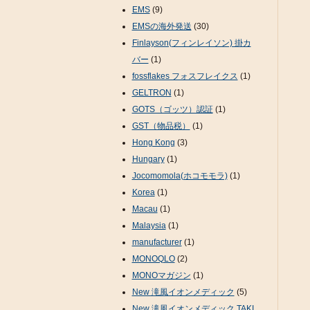
EMS
(9)
EMSの海外発送
(30)
Finlayson(フィンレイソン) 掛カ
バー
(1)
fossflakes フォスフレイクス
(1)
GELTRON
(1)
GOTS（ゴッツ）認証
(1)
GST（物品税）
(1)
Hong Kong
(3)
Hungary
(1)
Jocomomola(ホコモモラ)
(1)
Korea
(1)
Macau
(1)
Malaysia
(1)
manufacturer
(1)
MONOQLO
(2)
MONOマガジン
(1)
New 滝風イオンメディック
(5)
New 滝風イオンメディック TAKI