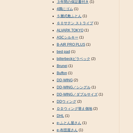
３年間の保証書付き
(1)
4隅にゴム
(1)
５層式敷ふとん
(1)
６０サテン ストライプ
(1)
ALVARK TOKYO
(1)
ASCシルキー
(1)
B-AIR PRO PLUS
(1)
bed pad
(1)
billerbeckビラベック
(2)
Brunei
(1)
Buffon
(1)
DD-WING
(2)
DD-WING／シングル
(1)
DD-WING／ダブルサイズ
(1)
DDウィング
(2)
ＤＤウィング替え側地
(2)
DHL
(1)
e-ふとん屋さん
(1)
e-布団屋さん
(1)