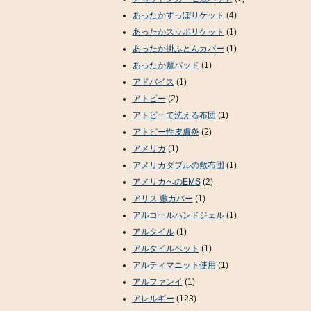
あったかすっぽりケット
(4)
あったかスッポリケット
(1)
あったか掛ふとんカバー
(1)
あったか敷パッド
(1)
アドバイス
(1)
アトピー
(2)
アトピーで洗える布団
(1)
アトピー性皮膚炎
(2)
アメリカ
(1)
アメリカダブルの敷布団
(1)
アメリカへのEMS
(2)
アリス 敷カバー
(1)
アルコールハンドジェル
(1)
アルタイル
(1)
アルタイルベット
(1)
アルティマニット使用
(1)
アルファンイ
(1)
アレルギー
(123)