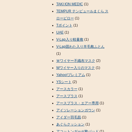
TAKI ION MEDIC
(1)
TEMPUR テンピュールまくら ス
ローピロー
(1)
Tポイント
(1)
UAE
(1)
V-Lap入り軽量敷
(1)
V-Lap固わた入り羊毛敷ふとん
(1)
Ｗワイヤー不織布マスク
(2)
Wワイヤー入りのマスク
(1)
Yahoo!プレミアム
(1)
YSシート
(2)
アースカラー
(1)
アースプラス
(1)
アースプラス・エアー専用
(1)
アイソレーションガウン
(1)
アイダー羽毛肌
(1)
あぐらクッション
(1)
アコットンガーゼ敷パッド
(1)