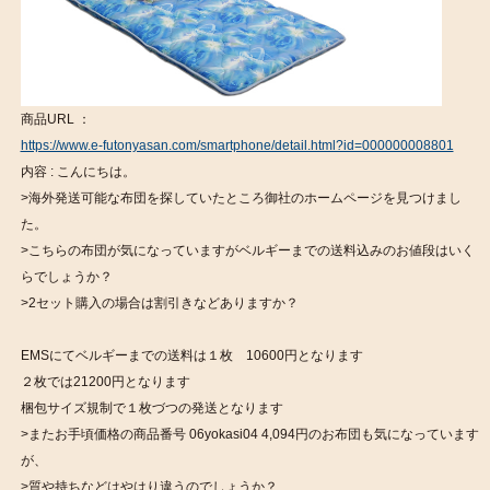
商品URL ：
https://www.e-futonyasan.com/smartphone/detail.html?id=000000008801
内容 : こんにちは。
>海外発送可能な布団を探していたところ御社のホームページを見つけまし
た。
>こちらの布団が気になっていますがベルギーまでの送料込みのお値段はいく
らでしょうか？
>2セット購入の場合は割引きなどありますか？
EMSにてベルギーまでの送料は１枚 10600円となります
２枚では21200円となります
梱包サイズ規制で１枚づつの発送となります
>またお手頃価格の商品番号 06yokasi04 4,094円のお布団も気になっています
が、
>質や持ちなどはやはり違うのでしょうか？