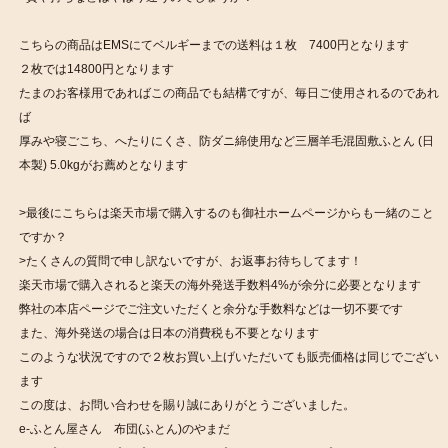
こちらの商品はEMSにてベルギーまでの送料は１枚 7400円となります
２枚では14800円となります
たまのお客様用であればこの商品でも結構ですが、毎日ご使用されるのであれ
ば
厚みや寝ごこち、へたりにくさ、防ダニ綿使用など三層羊毛混固敷ふとん (日
本製) 5.0kgがお薦めとなります
>最後にこちらは楽天市場で購入するのも御社ホームページからも一緒のこと
ですか？
>たくさんの質問で申し訳ないですが、お返事お待ちしてます！
楽天市場で購入されると楽天の海外発送手数料4%が余分に必要となります
弊社の本店ページでご注文いただくと余分な手数料などは一切不要です
また、海外発送の場合は日本の消費税も不要となります
このような状況ですので２枚お買い上げいただいても販売価格は同じでござい
ます
この度は、お問い合わせを賜り誠にありがとうございました。
e-ふとん屋さん 布団(ふとん)のやまだ