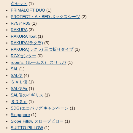
点セット
(1)
PRIMALOFT DUO
(1)
PROTECT・A・BED ボックスシーツ
(2)
R75とR85
(1)
RAKURA
(3)
RAKURA float
(1)
RAKURA(ラクラ)
(5)
RAKURA(ラクラ) 三つ折りタイプ
(1)
RGXセンター
(0)
room's（ルームズ） スリッパ
(1)
SAL
(1)
SAL便
(4)
ＳＡＬ便
(1)
SAL便Air
(1)
SAL便のイギリス
(1)
ＳＤＧｓ
(1)
SDGsエコバッグ キャンペーン
(1)
Singapore
(1)
Slope Pillow スロープピロー
(1)
SUITTO PILLOW
(1)