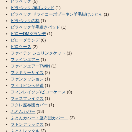
ビラベック
(5)
ビラベック /羊毛パッド
(1)
ビラベック ドライコーポゾーネン羊毛掛けふとん
(1)
ビラベックの枕
(1)
ビラベック羊毛敷きパッド
(1)
ピローDMグランデ
(1)
ピローグランデ
(6)
ピロケース
(2)
ファイテン シュリンクケット
(1)
ファインエアー
(1)
ファインエアーTWIN
(1)
ファミリーサイズ
(2)
ファンクッション
(1)
フィリピンへ発送
(1)
フィンレイソン)ピローケース
(0)
フォスフレイクス
(1)
フクレ座布団カバー
(1)
ふとんカバー
(18)
ふとんカバー・座布団カバー
(2)
フトンデラックス
(9)
ふとんレンタル
(2)