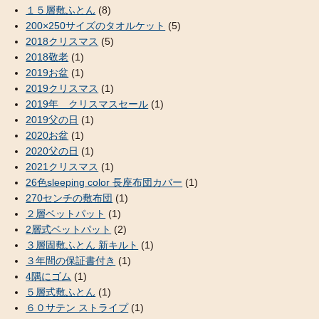
１５層敷ふとん
(8)
200×250サイズのタオルケット
(5)
2018クリスマス
(5)
2018敬老
(1)
2019お盆
(1)
2019クリスマス
(1)
2019年 クリスマスセール
(1)
2019父の日
(1)
2020お盆
(1)
2020父の日
(1)
2021クリスマス
(1)
26色sleeping color 長座布団カバー
(1)
270センチの敷布団
(1)
２層ベットパット
(1)
2層式ベットパット
(2)
３層固敷ふとん 新キルト
(1)
３年間の保証書付き
(1)
4隅にゴム
(1)
５層式敷ふとん
(1)
６０サテン ストライプ
(1)