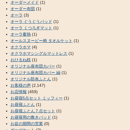
オーダーメイド
(1)
オーダー布団
(1)
オーラ
(3)
オーラ ぐうぐうパッド
(1)
オーラ くつろぎマット
(1)
オーラ蓄熱
(1)
オールスヌーピー柄 タオルケット
(1)
オクラホマ
(4)
オクラホマシングルマットレス
(1)
おひるね枕
(1)
オリジナル座布団カバー
(1)
オリジナル座布団カバー 紬
(1)
オリジナル防炎ふとん
(1)
お客様の声
(2,147)
お店情報
(459)
お昼寝5点セット ミッフィー
(1)
お昼寝ふとん
(1)
お昼寝ふとん７点セット
(1)
お昼寝用の敷きパッド
(1)
お盆の期間の営業
(0)
ガーゼケット
(2)