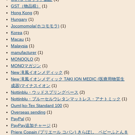
GST（物品税）
(1)
Hong Kong
(3)
Hungary
(1)
Jocomomola(ホコモモラ)
(1)
Korea
(1)
Macau
(1)
Malaysia
(1)
manufacturer
(1)
MONOQLO
(2)
MONOマガジン
(1)
New 滝風イオンメディック
(5)
New 滝風イオンメディック TAKI ION MEDIC (医療用物質生
成器)マイナスイオン
(1)
Nottinblu・ウッドスプリングベース
(2)
Nottinblu・ブルーセルウレタンマットレス・アナトミック
(1)
Ouml;ko-Tex Standard 100
(1)
Overseas sending
(1)
PayPal
(1)
PayPay追加チャージ
(1)
Priere Copain (プリエール コパン) きらぼし ベビーふとん８