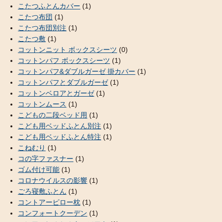
こたつふとんカバー
(1)
こたつ布団
(1)
こたつ布団別注
(1)
こたつ敷
(1)
コットンニット ボックスシーツ
(0)
コットンパフ ボックスシーツ
(1)
コットンパフ&ダブルガーゼ 掛カバー
(1)
コットンパフとダブルガーゼ
(1)
コットンベロアとガーゼ
(1)
コットンムース
(1)
こどもの二段ベッド用
(1)
こども用ベッドふとん別注
(1)
こども用ベッドふとん特注
(1)
こねむり
(1)
コの字ファスナー
(1)
ゴム付け可能
(1)
コロナウイルスの影響
(1)
ごろ寝敷ふとん
(1)
コントアーピロー枕
(1)
コンフォートクーデン
(1)