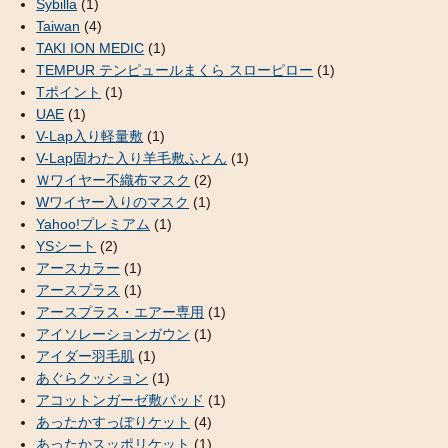
Sybilla
(1)
Taiwan
(4)
TAKI ION MEDIC
(1)
TEMPUR テンピュールまくら スローピロー
(1)
Tポイント
(1)
UAE
(1)
V-Lap入り軽量敷
(1)
V-Lap固わた入り羊毛敷ふとん
(1)
Ｗワイヤー不織布マスク
(2)
Wワイヤー入りのマスク
(1)
Yahoo!プレミアム
(1)
YSシート
(2)
アースカラー
(1)
アースプラス
(1)
アースプラス・エアー専用
(1)
アイソレーションガウン
(1)
アイダー羽毛肌
(1)
あぐらクッション
(1)
アコットンガーゼ敷パッド
(1)
あったかすっぽりケット
(4)
あったかスッポリケット
(1)