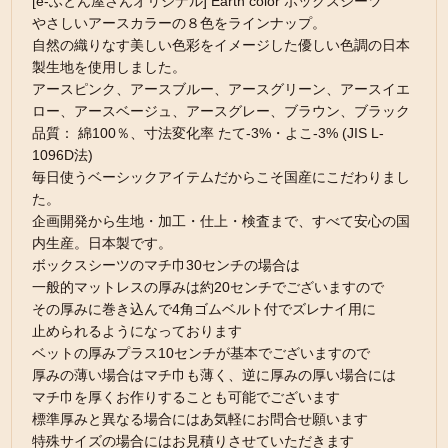
[e-ふとん屋さんオリジナル] Earth color ボックスシーツ
やさしいアースカラーの８色をラインナップ。
自然の織りなす美しい色彩をイメージした優しい色調の日本
製生地を使用しました。
アースピンク、アースブルー、アースグリーン、アースイエ
ロー、アースベージュ、アースグレー、ブラウン、ブラック
品質： 綿100％、寸法変化率 たて-3%・よこ-3% (JIS L-
1096D法)
毎日使うベーシックアイテムだからこそ国産にこだわりまし
た。
企画開発から生地・加工・仕上・検査まで、すべて安心の国
内生産。日本製です。
ボックスシーツのマチ巾30センチの場合は
一般的マットレスの厚みは約20センチでございますので
その厚みに巻き込んで4角ゴムベルト付でズレナイ用に
止められるようになっております
ベットの厚みプラス10センチが基本でございますので
厚みの薄い場合はマチ巾も薄く、逆に厚みの厚い場合には
マチ巾を厚くお作りすることも可能でございます
標準厚みと異なる場合にはあ気軽にお問合せ願います
特殊サイズの場合にはお見積りさせていただきます