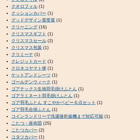
クオロフィル
(1)
クッションカバー
(1)
グッドデザイン賞受賞
(1)
クリーニング
(16)
クリスマスギフト
(1)
クリスマスセール
(2)
クリスマス包装
(1)
クリミーナ
(1)
クレジットカード
(1)
クロネコヤマト便
(1)
ケットアンドシーツ
(1)
ゴールデンウィーク
(1)
ゴアテックス生地羽毛掛けふとん
(1)
ゴアラミネート羽毛掛けふとん
(1)
ゴア羽毛ふとん すこやかベビー６点セット
(1)
ゴア羽毛合掛ふとん
(1)
コインランドリーで洗濯後乾燥機まで対応可能
(1)
こたつ・座布団
(25)
こたつカバー
(2)
コタツカバー
(1)