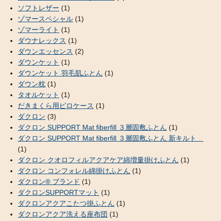
ソフトレザー
(1)
ゾマースペシャル
(1)
ゾマーライト
(1)
ダウナレックス
(1)
ダウンエッセンス
(2)
ダウンケット
(1)
ダウンケット 羽毛肌ふとん
(1)
ダウン枕
(1)
タオルケット
(1)
だきまくら用ピロケース
(1)
ダクロン
(3)
ダクロン SUPPORT Mat fiberfill ３層固敷ふとん
(1)
ダクロン SUPPORT Mat fiberfill ３層固敷ふとん 新キルト
(1)
ダクロン クオロフィルアクアケア綿増量掛けふとん
(1)
ダクロン コンフォレル綿掛けふとん
(1)
ダクロン® ブランド
(1)
ダクロンSUPPORTマット
(1)
ダクロンアクアこたつ掛ふとん
(1)
ダクロンアクア洗える座布団
(1)