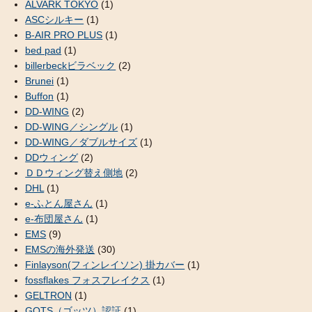
ALVARK TOKYO
(1)
ASCシルキー
(1)
B-AIR PRO PLUS
(1)
bed pad
(1)
billerbeckビラベック
(2)
Brunei
(1)
Buffon
(1)
DD-WING
(2)
DD-WING／シングル
(1)
DD-WING／ダブルサイズ
(1)
DDウィング
(2)
ＤＤウィング替え側地
(2)
DHL
(1)
e-ふとん屋さん
(1)
e-布団屋さん
(1)
EMS
(9)
EMSの海外発送
(30)
Finlayson(フィンレイソン) 掛カバー
(1)
fossflakes フォスフレイクス
(1)
GELTRON
(1)
GOTS（ゴッツ）認証
(1)