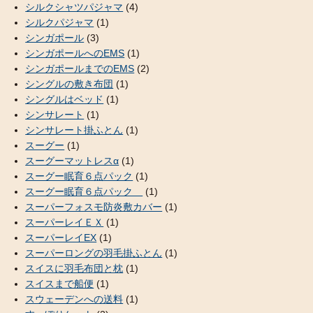
シルクシャツパジャマ
(4)
シルクパジャマ
(1)
シンガポール
(3)
シンガポールへのEMS
(1)
シンガポールまでのEMS
(2)
シングルの敷き布団
(1)
シングルはベッド
(1)
シンサレート
(1)
シンサレート掛ふとん
(1)
スーグー
(1)
スーグーマットレスα
(1)
スーグー眠育６点パック
(1)
スーグー眠育６点パック
(1)
スーパーフォスモ防炎敷カバー
(1)
スーパーレイＥＸ
(1)
スーパーレイEX
(1)
スーパーロングの羽毛掛ふとん
(1)
スイスに羽毛布団と枕
(1)
スイスまで船便
(1)
スウェーデンへの送料
(1)