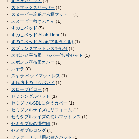
すっぽりケット
(2)
ストマックスリーパー
(1)
スヌーピー冷感ごろ寝マット
(1)
スヌーピー敷きふとん
(1)
すのこベッド
(5)
すのこベッド Altair Light
(1)
すのこベッド Altair(アルタイル)
(1)
スプリングマットレスを処分
(1)
スポンジ座布団 カバー付5枚セット
(1)
スポンジ座布団カバー
(1)
スヤラ
(0)
スヤラ ベッドマットレス
(1)
ずれ防止のゴムバンド
(1)
スロープピロー
(2)
セミシングルベット
(1)
セミダブルSDLに合うカバー
(1)
セミダブルサイズにリフォーム
(1)
セミダブルサイズの硬いマットレス
(1)
セミダブルの掛布団
(1)
セミダブルロング
(1)
ソファーベッド用の敷きパッド
(1)