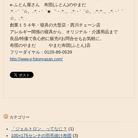
e-ふとん屋さん 布団(ふとん)のやまだ
:*:・’゜☆。.:*:・’゜★゜’・:*:.。.:*:・’゜☆。.:*::*:.。.:*:・’゜
☆。.:*:
創業１５４年・寝具の大型店・西川チェーン店
アレルギー関係の寝具から、オリジナル・介護用品まで
良品/特価で良心的に販売//お問合せもお気軽に。
布団のやまだ やまだ布団(ふとん)店
フリーダイヤル：0120-89-0539
http://www.e-futonyasan.com/
カテゴリー
「ジェルトロン」ってなに？
(1)
100×175センチの羽毛掛け布団
(3)