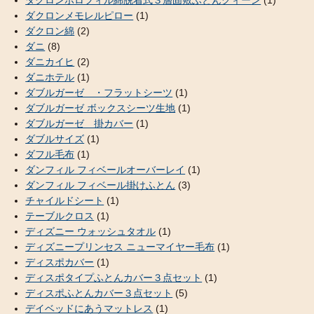
ダクロンメモレルピロー
(1)
ダクロン綿
(2)
ダニ
(8)
ダニカイヒ
(2)
ダニホテル
(1)
ダブルガーゼ ・フラットシーツ
(1)
ダブルガーゼ ボックスシーツ生地
(1)
ダブルガーゼ 掛カバー
(1)
ダブルサイズ
(1)
ダフル毛布
(1)
ダンフィル フィベールオーバーレイ
(1)
ダンフィル フィベール掛けふとん
(3)
チャイルドシート
(1)
テーブルクロス
(1)
ディズニー ウォッシュタオル
(1)
ディズニープリンセス ニューマイヤー毛布
(1)
ディスポカバー
(1)
ディスポタイプふとんカバー３点セット
(1)
ディスポふとんカバー３点セット
(5)
デイベッドにあうマットレス
(1)