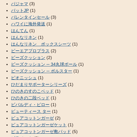
パジャマ
(3)
パットJP
(1)
バレンタインセール
(3)
ハワイに海外発送
(1)
はんてん
(1)
はんなリネン
(1)
はんなリネン ボックスシーツ
(1)
ビーエアプロプラス
(2)
ビーズクッション
(2)
ビーズクッション ─ 34丸球ボール
(1)
ビーズクッション ─ ボルスター
(1)
ピオニッシュ
(1)
ひだまりサポーターシリーズ
(1)
ひのきのすのこベッド
(1)
ひのきの二段ベッド
(1)
ビバルディ・ピロー
(1)
ビューティース ター
(1)
ピュアコットンガーゼ
(2)
ピュアコットンガーゼケット
(1)
ピュアコットンガーゼ敷パッド
(5)