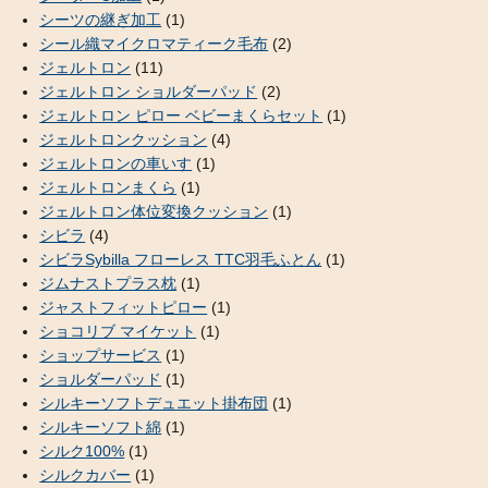
シーツの継ぎ加工
(1)
シール織マイクロマティーク毛布
(2)
ジェルトロン
(11)
ジェルトロン ショルダーパッド
(2)
ジェルトロン ピロー ベビーまくらセット
(1)
ジェルトロンクッション
(4)
ジェルトロンの車いす
(1)
ジェルトロンまくら
(1)
ジェルトロン体位変換クッション
(1)
シビラ
(4)
シビラSybilla フローレス TTC羽毛ふとん
(1)
ジムナストプラス枕
(1)
ジャストフィットピロー
(1)
ショコリブ マイケット
(1)
ショップサービス
(1)
ショルダーパッド
(1)
シルキーソフトデュエット掛布団
(1)
シルキーソフト綿
(1)
シルク100%
(1)
シルクカバー
(1)