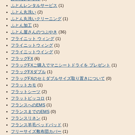
ふとんレンタルサービス
(1)
ふとん丸洗い
(2)
ふとん丸洗いクリーニング
(1)
ふとん加工
(1)
ふとん屋さんのつぶやき
(36)
フライニット ウィング
(1)
フライニットウィング
(1)
フライニットウイング
(1)
フラッグFX
(6)
フラッグFXご購入でマニシートドライを プレゼント
(1)
フラッグFXダブル
(1)
フラッグFXのセミダブルサイズ取り置きについて
(0)
フラットカモ
(1)
フラットシーツ
(2)
フラットピッコロ
(1)
フランスへのEMS
(1)
フランスまでのEMS
(0)
フランスリネン
(1)
フランス羊毛ベッドパッド
(1)
フリーサイズ敷布団カバー
(1)