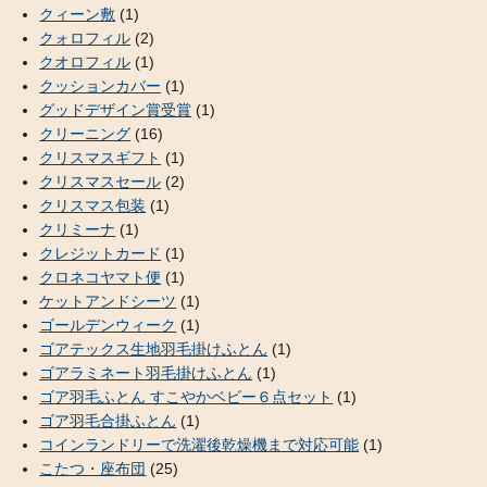
クィーン敷
(1)
クォロフィル
(2)
クオロフィル
(1)
クッションカバー
(1)
グッドデザイン賞受賞
(1)
クリーニング
(16)
クリスマスギフト
(1)
クリスマスセール
(2)
クリスマス包装
(1)
クリミーナ
(1)
クレジットカード
(1)
クロネコヤマト便
(1)
ケットアンドシーツ
(1)
ゴールデンウィーク
(1)
ゴアテックス生地羽毛掛けふとん
(1)
ゴアラミネート羽毛掛けふとん
(1)
ゴア羽毛ふとん すこやかベビー６点セット
(1)
ゴア羽毛合掛ふとん
(1)
コインランドリーで洗濯後乾燥機まで対応可能
(1)
こたつ・座布団
(25)