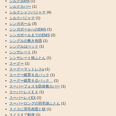
シルク100%
(1)
シルクカバー
(1)
シルクシャツパジャマ
(4)
シルクパジャマ
(1)
シンガポール
(3)
シンガポールへのEMS
(1)
シンガポールまでのEMS
(2)
シングルの敷き布団
(1)
シングルはベッド
(1)
シンサレート
(1)
シンサレート掛ふとん
(1)
スーグー
(1)
スーグーマットレスα
(1)
スーグー眠育６点パック
(1)
スーグー眠育６点パック
(1)
スーパーフォスモ防炎敷カバー
(1)
スーパーレイＥＸ
(1)
スーパーレイEX
(1)
スーパーロングの羽毛掛ふとん
(1)
スイスに羽毛布団と枕
(1)
スイスまで船便
(1)