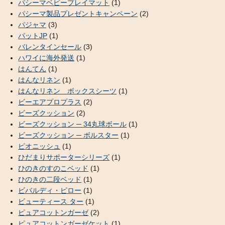
パシーマベビープレイマット
(1)
パシーマ製品プレゼントキャンペーン
(2)
パジャマ
(3)
パットJP
(1)
バレンタインセール
(3)
ハワイに海外発送
(1)
はんてん
(1)
はんなリネン
(1)
はんなリネン ボックスシーツ
(1)
ビーエアプロプラス
(2)
ビーズクッション
(2)
ビーズクッション ─ 34丸球ボール
(1)
ビーズクッション ─ ボルスター
(1)
ピオニッシュ
(1)
ひだまりサポーターシリーズ
(1)
ひのきのすのこベッド
(1)
ひのきの二段ベッド
(1)
ビバルディ・ピロー
(1)
ビューティース ター
(1)
ピュアコットンガーゼ
(2)
ピュアコットンガーゼケット
(1)