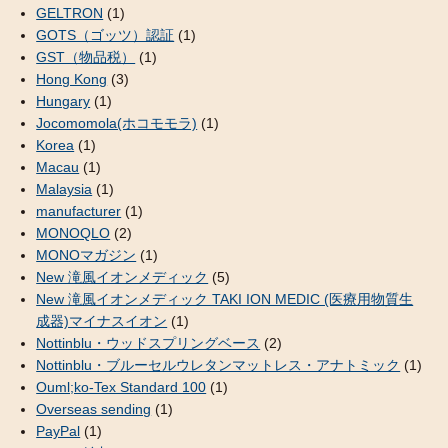
GELTRON
(1)
GOTS（ゴッツ）認証
(1)
GST（物品税）
(1)
Hong Kong
(3)
Hungary
(1)
Jocomomola(ホコモモラ)
(1)
Korea
(1)
Macau
(1)
Malaysia
(1)
manufacturer
(1)
MONOQLO
(2)
MONOマガジン
(1)
New 滝風イオンメディック
(5)
New 滝風イオンメディック TAKI ION MEDIC (医療用物質生
成器)マイナスイオン
(1)
Nottinblu・ウッドスプリングベース
(2)
Nottinblu・ブルーセルウレタンマットレス・アナトミック
(1)
Ouml;ko-Tex Standard 100
(1)
Overseas sending
(1)
PayPal
(1)