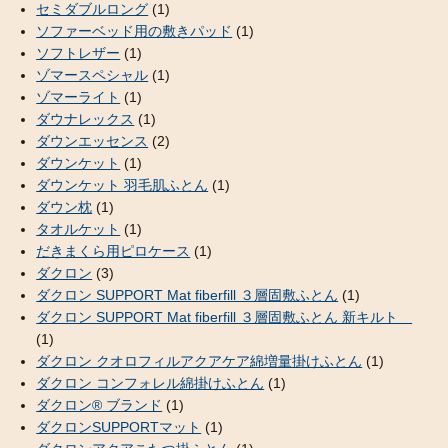
セミダブルロング
(1)
ソファーベッド用の敷きパッド
(1)
ソフトレザー
(1)
ゾマースペシャル
(1)
ゾマーライト
(1)
ダウナレックス
(1)
ダウンエッセンス
(2)
ダウンケット
(1)
ダウンケット 羽毛肌ふとん
(1)
ダウン枕
(1)
タオルケット
(1)
だきまくら用ピロケース
(1)
ダクロン
(3)
ダクロン SUPPORT Mat fiberfill ３層固敷ふとん
(1)
ダクロン SUPPORT Mat fiberfill ３層固敷ふとん 新キルト
(1)
ダクロン クオロフィルアクアケア綿増量掛けふとん
(1)
ダクロン コンフォレル綿掛けふとん
(1)
ダクロン® ブランド
(1)
ダクロンSUPPORTマット
(1)