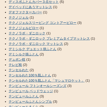
ディスポふとんカバー３点セット
(5)
デイベッドにあうマットレス
(1)
デオファクターカバー
(1)
テクノジェル
(1)
テクノジェルスリーピング コントアーピロー
(3)
テクノジェルピロー
(1)
テクノラボ・ダニロック
(1)
テクノラボ・ダニロック プレミアムタイプマットレス
(1)
テクノラボ・ダニロック マットレス
(2)
デミシルク デュエット掛ふとん
(2)
デミシルク掛ふとん
(2)
デュポン枕
(1)
テレビ枕
(2)
テンセルわた
(2)
テンセルわた100％肌ふとん
(1)
テンセルわた100％肌ふとん「マシュマロケット」
(1)
テンピュール フトンオールシーズンズ
(3)
テンピュール ベッドウェッジ
(1)
テンピュールふとん
(3)
テンピュールふとんシンプル
(3)
テンピュールまくら
(2)