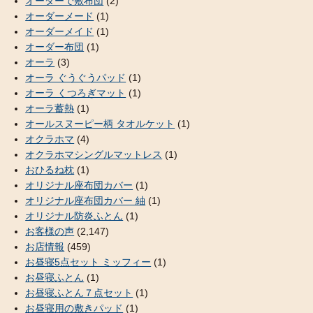
オーダーで敷布団
(2)
オーダーメード
(1)
オーダーメイド
(1)
オーダー布団
(1)
オーラ
(3)
オーラ ぐうぐうパッド
(1)
オーラ くつろぎマット
(1)
オーラ蓄熱
(1)
オールスヌーピー柄 タオルケット
(1)
オクラホマ
(4)
オクラホマシングルマットレス
(1)
おひるね枕
(1)
オリジナル座布団カバー
(1)
オリジナル座布団カバー 紬
(1)
オリジナル防炎ふとん
(1)
お客様の声
(2,147)
お店情報
(459)
お昼寝5点セット ミッフィー
(1)
お昼寝ふとん
(1)
お昼寝ふとん７点セット
(1)
お昼寝用の敷きパッド
(1)