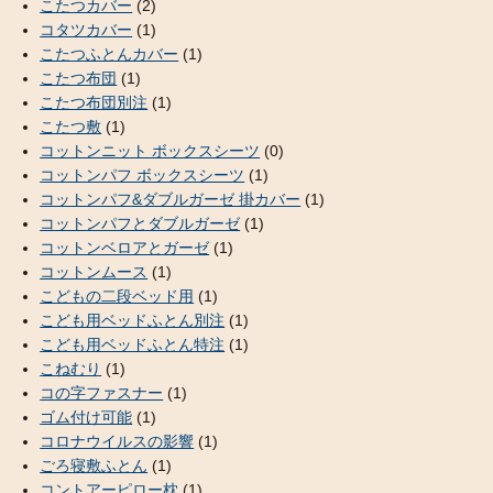
こたつカバー
(2)
コタツカバー
(1)
こたつふとんカバー
(1)
こたつ布団
(1)
こたつ布団別注
(1)
こたつ敷
(1)
コットンニット ボックスシーツ
(0)
コットンパフ ボックスシーツ
(1)
コットンパフ&ダブルガーゼ 掛カバー
(1)
コットンパフとダブルガーゼ
(1)
コットンベロアとガーゼ
(1)
コットンムース
(1)
こどもの二段ベッド用
(1)
こども用ベッドふとん別注
(1)
こども用ベッドふとん特注
(1)
こねむり
(1)
コの字ファスナー
(1)
ゴム付け可能
(1)
コロナウイルスの影響
(1)
ごろ寝敷ふとん
(1)
コントアーピロー枕
(1)