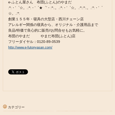
e-ふとん屋さん 布団(ふとん)のやまだ
:*:・’゜☆。.:*:・’゜★゜’・:*:.。.:*:・’゜☆。.:*::*:.。.:*:・’゜
☆。.:*:
創業１５５年・寝具の大型店・西川チェーン店
アレルギー関係の寝具から、オリジナル・介護用品まで
良品/特価で良心的に販売//お問合せもお気軽に。
布団のやまだ やまだ布団(ふとん)店
フリーダイヤル：0120-89-0539
http://www.e-futonyasan.com/
カテゴリー