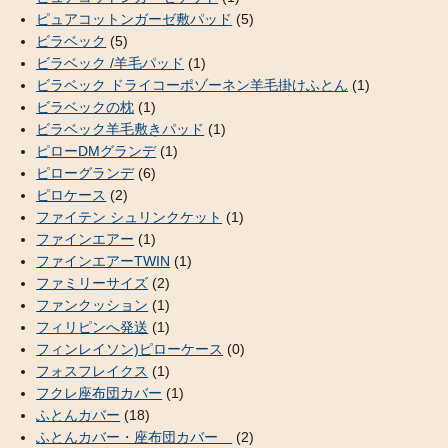
ピュアコットンガーゼ敷パッド
(5)
ビラベック
(5)
ビラベック /羊毛パッド
(1)
ビラベック ドライコーポゾーネン羊毛掛けふとん
(1)
ビラベックの枕
(1)
ビラベック羊毛敷きパッド
(1)
ピローDMグランデ
(1)
ピローグランデ
(6)
ピロケース
(2)
ファイテン シュリンクケット
(1)
ファインエアー
(1)
ファインエアーTWIN
(1)
ファミリーサイズ
(2)
ファンクッション
(1)
フィリピンへ発送
(1)
フィンレイソン)ピローケース
(0)
フォスフレイクス
(1)
フクレ座布団カバー
(1)
ふとんカバー
(18)
ふとんカバー・座布団カバー
(2)