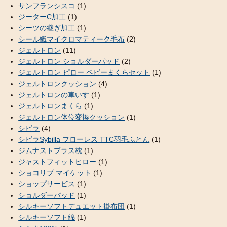
サンフランシスコ
(1)
ジーターC加工
(1)
シーツの継ぎ加工
(1)
シール織マイクロマティーク毛布
(2)
ジェルトロン
(11)
ジェルトロン ショルダーパッド
(2)
ジェルトロン ピロー ベビーまくらセット
(1)
ジェルトロンクッション
(4)
ジェルトロンの車いす
(1)
ジェルトロンまくら
(1)
ジェルトロン体位変換クッション
(1)
シビラ
(4)
シビラSybilla フローレス TTC羽毛ふとん
(1)
ジムナストプラス枕
(1)
ジャストフィットピロー
(1)
ショコリブ マイケット
(1)
ショップサービス
(1)
ショルダーパッド
(1)
シルキーソフトデュエット掛布団
(1)
シルキーソフト綿
(1)