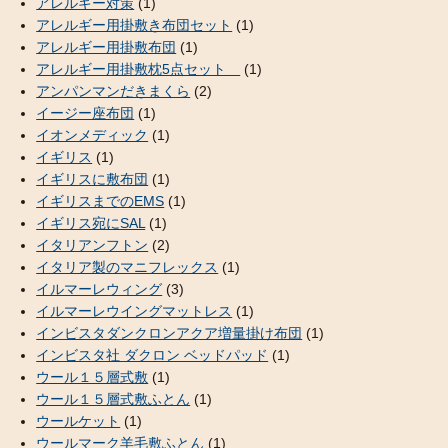
アレルギー対策
(1)
アレルギー用掛敷き布団セット
(1)
アレルギー用掛敷布団
(1)
アレルギー用掛敷枕5点セット
(1)
アンパンマンだきまくら
(2)
イージー座布団
(1)
イオンメディック
(1)
イギリス
(1)
イギリスに敷布団
(1)
イギリスまでのEMS
(1)
イギリス宛にSAL
(1)
イタリアンフトン
(2)
イタリア製のマニフレックス
(1)
イルマーレウィング
(3)
イルマーレウイングマットレス
(1)
インビスタダンクロンアクア増量掛け布団
(1)
インビスタ社 ダクロン ベッドパッド
(1)
ウール１５層式敷
(1)
ウール１５層式敷ふとん
(1)
ウールケット
(1)
ウールマーク羊毛敷ふとん
(1)