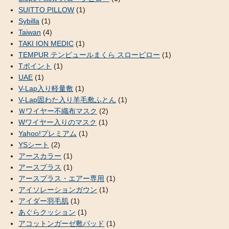
SUITTO PILLOW
(1)
Sybilla
(1)
Taiwan
(4)
TAKI ION MEDIC
(1)
TEMPUR テンピュールまくら スローピロー
(1)
Tポイント
(1)
UAE
(1)
V-Lap入り軽量敷
(1)
V-Lap固わた入り羊毛敷ふとん
(1)
Ｗワイヤー不織布マスク
(2)
Wワイヤー入りのマスク
(1)
Yahoo!プレミアム
(1)
YSシート
(2)
アースカラー
(1)
アースプラス
(1)
アースプラス・エアー専用
(1)
アイソレーションガウン
(1)
アイダー羽毛肌
(1)
あぐらクッション
(1)
アコットンガーゼ敷パッド
(1)