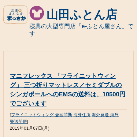
山田ふとん店
寝具の大型専門店「e-ふとん屋さん」で
す
マニフレックス 「フライニットウィン
グ」 三つ折りマットレス／セミダブルの
シンガポールへのEMSの送料は、10500円
でございます
[
フライニットウィング
,
曼丽菲斯
,
海外住所
,
海外発送
,
海外
発送船便
]
2019年01月07日(月)