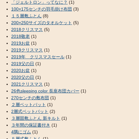
「ジェルトロン」ってなに？
(1)
100×175センチの羽毛掛け布団
(3)
１５層敷ふとん
(8)
200×250サイズのタオルケット
(5)
2018クリスマス
(5)
2018敬老
(1)
2019お盆
(1)
2019クリスマス
(1)
2019年 クリスマスセール
(1)
2019父の日
(1)
2020お盆
(1)
2020父の日
(1)
2021クリスマス
(1)
26色sleeping color 長座布団カバー
(1)
270センチの敷布団
(1)
２層ベットパット
(1)
2層式ベットパット
(2)
３層固敷ふとん 新キルト
(1)
３年間の保証書付き
(1)
4隅にゴム
(1)
５層式敷ふとん
(1)