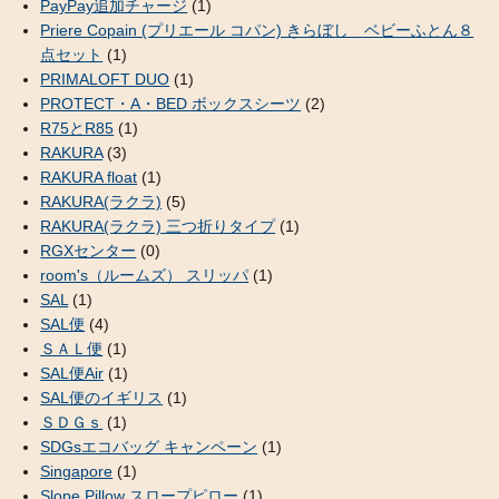
PayPay追加チャージ
(1)
Priere Copain (プリエール コパン) きらぼし ベビーふとん８
点セット
(1)
PRIMALOFT DUO
(1)
PROTECT・A・BED ボックスシーツ
(2)
R75とR85
(1)
RAKURA
(3)
RAKURA float
(1)
RAKURA(ラクラ)
(5)
RAKURA(ラクラ) 三つ折りタイプ
(1)
RGXセンター
(0)
room's（ルームズ） スリッパ
(1)
SAL
(1)
SAL便
(4)
ＳＡＬ便
(1)
SAL便Air
(1)
SAL便のイギリス
(1)
ＳＤＧｓ
(1)
SDGsエコバッグ キャンペーン
(1)
Singapore
(1)
Slope Pillow スロープピロー
(1)