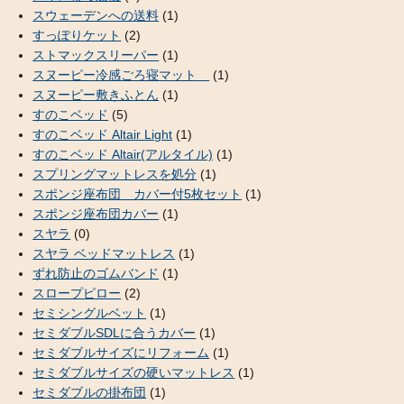
スウェーデンへの送料
(1)
すっぽりケット
(2)
ストマックスリーパー
(1)
スヌーピー冷感ごろ寝マット
(1)
スヌーピー敷きふとん
(1)
すのこベッド
(5)
すのこベッド Altair Light
(1)
すのこベッド Altair(アルタイル)
(1)
スプリングマットレスを処分
(1)
スポンジ座布団 カバー付5枚セット
(1)
スポンジ座布団カバー
(1)
スヤラ
(0)
スヤラ ベッドマットレス
(1)
ずれ防止のゴムバンド
(1)
スロープピロー
(2)
セミシングルベット
(1)
セミダブルSDLに合うカバー
(1)
セミダブルサイズにリフォーム
(1)
セミダブルサイズの硬いマットレス
(1)
セミダブルの掛布団
(1)