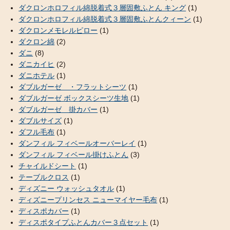
ダクロンホロフィル綿脱着式３層固敷ふとん キング
(1)
ダクロンホロフィル綿脱着式３層固敷ふとんクィーン
(1)
ダクロンメモレルピロー
(1)
ダクロン綿
(2)
ダニ
(8)
ダニカイヒ
(2)
ダニホテル
(1)
ダブルガーゼ ・フラットシーツ
(1)
ダブルガーゼ ボックスシーツ生地
(1)
ダブルガーゼ 掛カバー
(1)
ダブルサイズ
(1)
ダフル毛布
(1)
ダンフィル フィベールオーバーレイ
(1)
ダンフィル フィベール掛けふとん
(3)
チャイルドシート
(1)
テーブルクロス
(1)
ディズニー ウォッシュタオル
(1)
ディズニープリンセス ニューマイヤー毛布
(1)
ディスポカバー
(1)
ディスポタイプふとんカバー３点セット
(1)