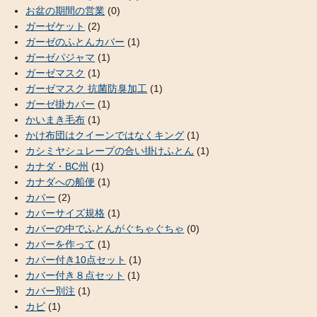
お盆の期間の営業
(0)
ガーゼケット
(2)
ガーゼのふとんカバー
(1)
ガーゼパジャマ
(1)
ガーゼマスク
(1)
ガーゼマスク 抗菌防臭加工
(1)
ガーゼ掛カバー
(1)
かいまき毛布
(1)
かけ布団はクイーンではなくキング
(1)
カシミヤシュレープの合い掛けふとん
(1)
カナダ・BC州
(1)
カナダへの船便
(1)
カバー
(2)
カバーサイズ規格
(1)
カバーの中でふとんがぐちゃぐちゃ
(0)
カバーを作って
(1)
カバー付き10点セット
(1)
カバー付き８点セット
(1)
カバー別注
(1)
カビ
(1)