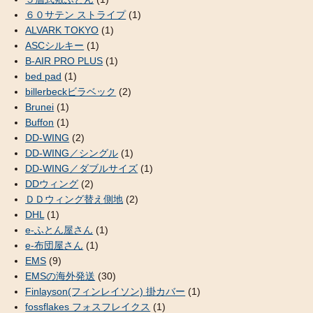
６０サテン ストライプ
(1)
ALVARK TOKYO
(1)
ASCシルキー
(1)
B-AIR PRO PLUS
(1)
bed pad
(1)
billerbeckビラベック
(2)
Brunei
(1)
Buffon
(1)
DD-WING
(2)
DD-WING／シングル
(1)
DD-WING／ダブルサイズ
(1)
DDウィング
(2)
ＤＤウィング替え側地
(2)
DHL
(1)
e-ふとん屋さん
(1)
e-布団屋さん
(1)
EMS
(9)
EMSの海外発送
(30)
Finlayson(フィンレイソン) 掛カバー
(1)
fossflakes フォスフレイクス
(1)