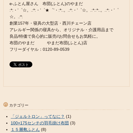
e-ふとん屋さん 布団(ふとん)のやまだ
:*:・’゜☆。.:*:・’゜★゜’・:*:.。.:*:・’゜☆。.:*::*:.。.:*:・’゜
☆。.:*:
創業157年・寝具の大型店・西川チェーン店
アレルギー関係の寝具から、オリジナル・介護用品まで
良品/特価で良心的に販売//お問合せもお気軽に。
布団のやまだ やまだ布団(ふとん)店
フリーダイヤル：0120-89-0539
カテゴリー
「ジェルトロン」ってなに？
(1)
100×175センチの羽毛掛け布団
(3)
１５層敷ふとん
(8)