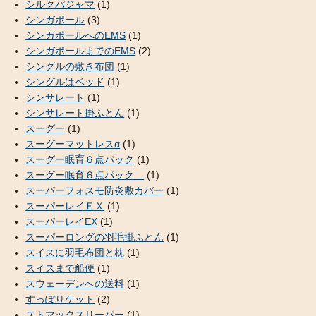
シルクパジャマ
(1)
シンガポール
(3)
シンガポールへのEMS
(1)
シンガポールまでのEMS
(2)
シングルの敷き布団
(1)
シングルはベッド
(1)
シンサレート
(1)
シンサレート掛ふとん
(1)
スーグー
(1)
スーグーマットレスα
(1)
スーグー眠育６点パック
(1)
スーグー眠育６点パック
(1)
スーパーフォスモ防炎敷カバー
(1)
スーパーレイＥＸ
(1)
スーパーレイEX
(1)
スーパーロングの羽毛掛ふとん
(1)
スイスに羽毛布団と枕
(1)
スイスまで船便
(1)
スウェーデンへの送料
(1)
すっぽりケット
(2)
ストマックスリーパー
(1)