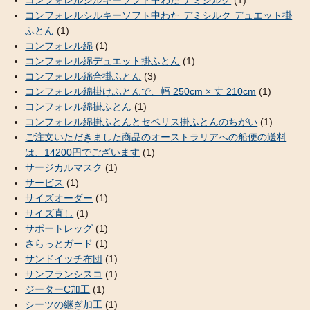
コンフォレルシルキーソフト中わた デミシルク デュエット掛
ふとん
(1)
コンフォレル綿
(1)
コンフォレル綿デュエット掛ふとん
(1)
コンフォレル綿合掛ふとん
(3)
コンフォレル綿掛けふとんで、幅 250cm × 丈 210cm
(1)
コンフォレル綿掛ふとん
(1)
コンフォレル綿掛ふとんとセベリス掛ふとんのちがい
(1)
ご注文いただきました商品のオーストラリアへの船便の送料
は、14200円でございます
(1)
サージカルマスク
(1)
サービス
(1)
サイズオーダー
(1)
サイズ直し
(1)
サポートレッグ
(1)
さらっとガード
(1)
サンドイッチ布団
(1)
サンフランシスコ
(1)
ジーターC加工
(1)
シーツの継ぎ加工
(1)