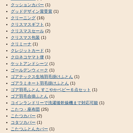
クッションカバー
(1)
グッドデザイン賞受賞
(1)
クリーニング
(16)
クリスマスギフト
(1)
クリスマスセール
(2)
クリスマス包装
(1)
クリミーナ
(1)
クレジットカード
(1)
クロネコヤマト便
(1)
ケットアンドシーツ
(1)
ゴールデンウィーク
(1)
ゴアテックス生地羽毛掛けふとん
(1)
ゴアラミネート羽毛掛けふとん
(1)
ゴア羽毛ふとん すこやかベビー６点セット
(1)
ゴア羽毛合掛ふとん
(1)
コインランドリーで洗濯後乾燥機まで対応可能
(1)
こたつ・座布団
(25)
こたつカバー
(2)
コタツカバー
(1)
こたつふとんカバー
(1)