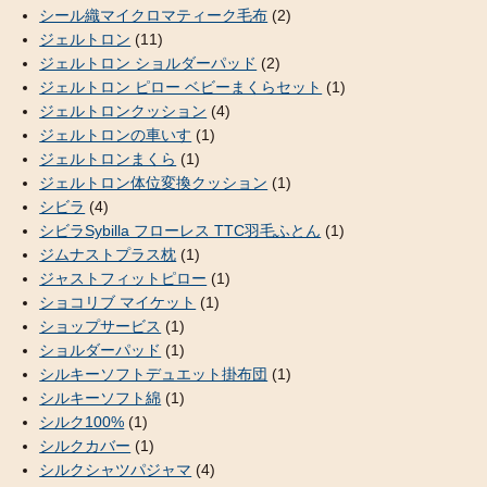
シール織マイクロマティーク毛布
(2)
ジェルトロン
(11)
ジェルトロン ショルダーパッド
(2)
ジェルトロン ピロー ベビーまくらセット
(1)
ジェルトロンクッション
(4)
ジェルトロンの車いす
(1)
ジェルトロンまくら
(1)
ジェルトロン体位変換クッション
(1)
シビラ
(4)
シビラSybilla フローレス TTC羽毛ふとん
(1)
ジムナストプラス枕
(1)
ジャストフィットピロー
(1)
ショコリブ マイケット
(1)
ショップサービス
(1)
ショルダーパッド
(1)
シルキーソフトデュエット掛布団
(1)
シルキーソフト綿
(1)
シルク100%
(1)
シルクカバー
(1)
シルクシャツパジャマ
(4)