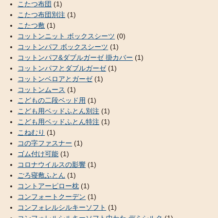
こたつ布団
(1)
こたつ布団別注
(1)
こたつ敷
(1)
コットンニット ボックスシーツ
(0)
コットンパフ ボックスシーツ
(1)
コットンパフ&ダブルガーゼ 掛カバー
(1)
コットンパフとダブルガーゼ
(1)
コットンベロアとガーゼ
(1)
コットンムース
(1)
こどもの二段ベッド用
(1)
こども用ベッドふとん別注
(1)
こども用ベッドふとん特注
(1)
こねむり
(1)
コの字ファスナー
(1)
ゴム付け可能
(1)
コロナウイルスの影響
(1)
ごろ寝敷ふとん
(1)
コントアーピロー枕
(1)
コンフォートクーデン
(1)
コンフォレルシルキーソフト
(1)
コンフォレルシルキーソフト中わた デミシルク
(1)