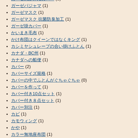
ガーゼパジャマ
(1)
ガーゼマスク
(1)
ガーゼマスク 抗菌防臭加工
(1)
ガーゼ掛カバー
(1)
かいまき毛布
(1)
かけ布団はクイーンではなくキング
(1)
カシミヤシュレープの合い掛けふとん
(1)
カナダ・BC州
(1)
カナダへの船便
(1)
カバー
(2)
カバーサイズ規格
(1)
カバーの中でふとんがぐちゃぐちゃ
(0)
カバーを作って
(1)
カバー付き10点セット
(1)
カバー付き８点セット
(1)
カバー別注
(1)
カビ
(1)
カモウィング
(1)
かや
(1)
カラー無地座布団
(1)