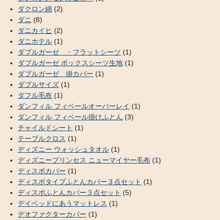
ダクロン綿
(2)
ダニ
(8)
ダニカイヒ
(2)
ダニホテル
(1)
ダブルガーゼ ・フラットシーツ
(1)
ダブルガーゼ ボックスシーツ生地
(1)
ダブルガーゼ 掛カバー
(1)
ダブルサイズ
(1)
ダフル毛布
(1)
ダンフィル フィベールオーバーレイ
(1)
ダンフィル フィベール掛けふとん
(3)
チャイルドシート
(1)
テーブルクロス
(1)
ディズニー ウォッシュタオル
(1)
ディズニープリンセス ニューマイヤー毛布
(1)
ディスポカバー
(1)
ディスポタイプふとんカバー３点セット
(1)
ディスポふとんカバー３点セット
(5)
デイベッドにあうマットレス
(1)
デオファクターカバー
(1)