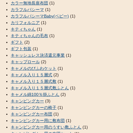
カラー無地長座布団
(1)
カラフルパシーマ
(1)
カラフルパシーマBaby(ベビー)
(1)
カリフォルニア
(1)
キティちゃん
(1)
キティちゃんの毛布
(1)
ギフト
(2)
ギフト包装
(1)
キャッシュレス決済還元事業
(1)
キャップロール
(2)
キャメルのびふわケット
(1)
キャメル入り１５層式
(2)
キャメル入り１５層式敷
(1)
キャメル入り１５層式敷ふとん
(1)
キャメル綿100％掛ふとん
(2)
キャンピングカー
(3)
キャンピングカーの椅子
(1)
キャンピングカー布団
(1)
キャンピングカー用に敷布団
(1)
キャンピングカー用のうすい敷ふとん
(1)