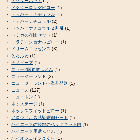
ドクターパッド
(1)
ドクターロングピロー
(1)
トッパー・ナチュラル
(1)
トッパーナチュラル
(2)
トッパーナチュラル２割引
(1)
トミカの布団セット
(1)
トラディショナルピロー
(1)
ドリームエッセンス
(3)
とろふわ
(1)
ナノビーズ
(1)
ニュー2層固敷ふとん
(1)
ニュージーランド
(2)
ニュージーランドへ海外発送
(1)
ニュース
(127)
ニュートン
(1)
ネオステージ
(1)
ネックスフィットピロー
(1)
ノロウィルス感染防御セット
(1)
ハイエースの後部のベッドキット用
(1)
ハイエース用敷ふとん
(1)
バイオシェイプまくら
(1)