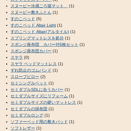
スヌーピー冷感ごろ寝マット
(1)
スヌーピー敷きふとん
(1)
すのこベッド
(5)
すのこベッド Altair Light
(1)
すのこベッド Altair(アルタイル)
(1)
スプリングマットレスを処分
(1)
スポンジ座布団 カバー付5枚セット
(1)
スポンジ座布団カバー
(1)
スヤラ
(0)
スヤラ ベッドマットレス
(1)
ずれ防止のゴムバンド
(1)
スロープピロー
(2)
セミシングルベット
(1)
セミダブルSDLに合うカバー
(1)
セミダブルサイズにリフォーム
(1)
セミダブルサイズの硬いマットレス
(1)
セミダブルの掛布団
(1)
セミダブルロング
(1)
ソファーベッド用の敷きパッド
(1)
ソフトレザー
(1)