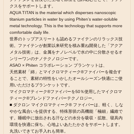
クスをサポートします。
AQUA TITAN is the material which disperses nanoscopic
titanium particles in water by using Phiten’s water-soluble
metal technology. This is the technology that supports more
comfortable daily life.
世界のトップアスリートも認めるファイテンのリラックス技
術。ファイテンが創業以来研究を積み重ね開発した「アクア
メタル技術」は、金属をナノレベルで水の中に分散させるオ
ンリーワンのナノテクノロジーです。
ASAO × Phiten コラボレーション ブランケットは、
天然素材「綿」とマイクロマティーク®ファイバーを複合す
ることで、素材の特性をいかしたオールシーズン快適にご使
用いただけるブランケットです。
マイクロマティーク®ファイバーを50％使用したマイクロマ
ティーク®ブレンドファイバーテクノロジー。
■ ダクロン マイクロマティーク® ファイバーは、軽く、しな
やかな風合いを提供する、特殊形状の高機能「極細」繊維で
す。睡眠中に放出される汗などの水分を吸収・拡散、寝具内
環境を快適に保ち、心地よいあたたかさをサポートします。
丸洗いできてお手入れも簡単。