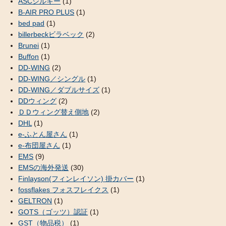
ASCシルキー
(1)
B-AIR PRO PLUS
(1)
bed pad
(1)
billerbeckビラベック
(2)
Brunei
(1)
Buffon
(1)
DD-WING
(2)
DD-WING／シングル
(1)
DD-WING／ダブルサイズ
(1)
DDウィング
(2)
ＤＤウィング替え側地
(2)
DHL
(1)
e-ふとん屋さん
(1)
e-布団屋さん
(1)
EMS
(9)
EMSの海外発送
(30)
Finlayson(フィンレイソン) 掛カバー
(1)
fossflakes フォスフレイクス
(1)
GELTRON
(1)
GOTS（ゴッツ）認証
(1)
GST（物品税）
(1)