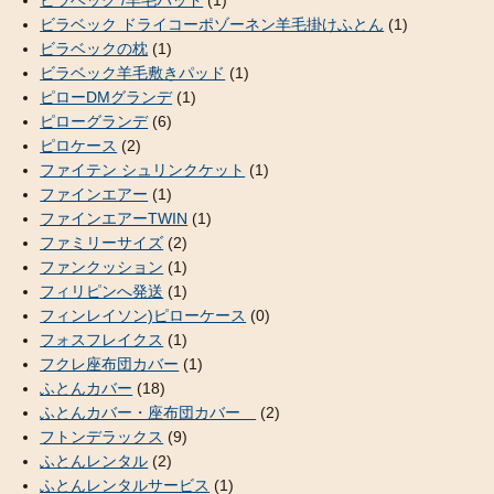
ビラベック ドライコーポゾーネン羊毛掛けふとん
(1)
ビラベックの枕
(1)
ビラベック羊毛敷きパッド
(1)
ピローDMグランデ
(1)
ピローグランデ
(6)
ピロケース
(2)
ファイテン シュリンクケット
(1)
ファインエアー
(1)
ファインエアーTWIN
(1)
ファミリーサイズ
(2)
ファンクッション
(1)
フィリピンへ発送
(1)
フィンレイソン)ピローケース
(0)
フォスフレイクス
(1)
フクレ座布団カバー
(1)
ふとんカバー
(18)
ふとんカバー・座布団カバー
(2)
フトンデラックス
(9)
ふとんレンタル
(2)
ふとんレンタルサービス
(1)