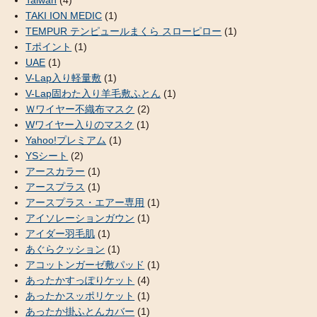
TAKI ION MEDIC
(1)
TEMPUR テンピュールまくら スローピロー
(1)
Tポイント
(1)
UAE
(1)
V-Lap入り軽量敷
(1)
V-Lap固わた入り羊毛敷ふとん
(1)
Ｗワイヤー不織布マスク
(2)
Wワイヤー入りのマスク
(1)
Yahoo!プレミアム
(1)
YSシート
(2)
アースカラー
(1)
アースプラス
(1)
アースプラス・エアー専用
(1)
アイソレーションガウン
(1)
アイダー羽毛肌
(1)
あぐらクッション
(1)
アコットンガーゼ敷パッド
(1)
あったかすっぽりケット
(4)
あったかスッポリケット
(1)
あったか掛ふとんカバー
(1)