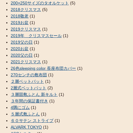
200×250サイズのタオルケット
(5)
2018クリスマス
(5)
2018敬老
(1)
2019お盆
(1)
2019クリスマス
(1)
2019年 クリスマスセール
(1)
2019父の日
(1)
2020お盆
(1)
2020父の日
(1)
2021クリスマス
(1)
26色sleeping color 長座布団カバー
(1)
270センチの敷布団
(1)
２層ベットパット
(1)
2層式ベットパット
(2)
３層固敷ふとん 新キルト
(1)
３年間の保証書付き
(1)
4隅にゴム
(1)
５層式敷ふとん
(1)
６０サテン ストライプ
(1)
ALVARK TOKYO
(1)