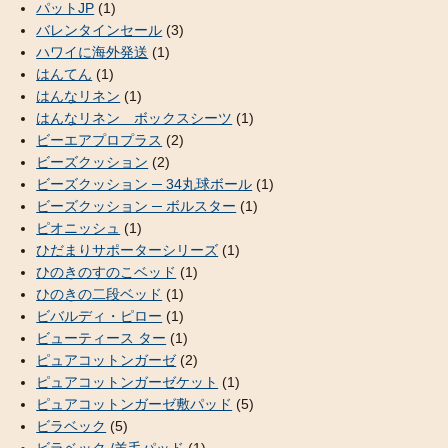
パットJP
(1)
バレンタインセール
(3)
ハワイに海外発送
(1)
はんてん
(1)
はんなリネン
(1)
はんなリネン ボックスシーツ
(1)
ビーエアプロプラス
(2)
ビーズクッション
(2)
ビーズクッション ─ 34丸球ボール
(1)
ビーズクッション ─ ボルスター
(1)
ピオニッシュ
(1)
ひだまりサポーターシリーズ
(1)
ひのきのすのこベッド
(1)
ひのきの二段ベッド
(1)
ビバルディ・ピロー
(1)
ビューティース ター
(1)
ピュアコットンガーゼ
(2)
ピュアコットンガーゼケット
(1)
ピュアコットンガーゼ敷パッド
(5)
ビラベック
(5)
ビラベック /羊毛パッド
(1)