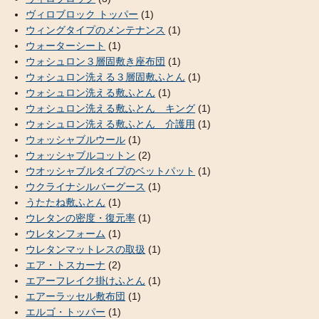
ヴィロブロック トッパー
(1)
ウィングタイプのメンテナンス
(1)
ウォーターシート
(1)
ウォシュロン３層固敷き座布団
(1)
ウォシュロン洗える３層固敷ふとん
(1)
ウォシュロン洗える敷ふとん
(1)
ウォシュロン洗える敷ふとん キング
(1)
ウォシュロン洗える敷ふとん 介護用
(1)
ウォッシャブルウール
(1)
ウォッシャブルコットン
(2)
ウオッシャブルタイプのベットパット
(1)
ウクライナシルバーグース
(1)
うたたね敷ふとん
(1)
ウレタンの密度・復元率
(1)
ウレタンフォーム
(1)
ウレタンマットレスの取扱
(1)
エア・トスカーナ
(2)
エアーフレイク掛けふとん
(1)
エアーラッセル敷布団
(1)
エルゴ・トッパー
(1)