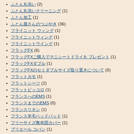
ふとん丸洗い
(2)
ふとん丸洗いクリーニング
(1)
ふとん加工
(1)
ふとん屋さんのつぶやき
(36)
フライニット ウィング
(1)
フライニットウィング
(1)
フライニットウイング
(1)
フラッグFX
(6)
フラッグFXご購入でマニシートドライを プレゼント
(1)
フラッグFXダブル
(1)
フラッグFXのセミダブルサイズ取り置きについて
(0)
フラットカモ
(1)
フラットシーツ
(2)
フラットピッコロ
(1)
フランスへのEMS
(1)
フランスまでのEMS
(0)
フランスリネン
(1)
フランス羊毛ベッドパッド
(1)
フリーサイズ敷布団カバー
(1)
プリエール コパン
(1)