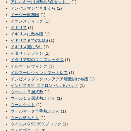
アレルギー用掛敷枕5点セット
(1)
アンパンマンだきまくら
(2)
イージー座布団
(1)
イオンメディック
(1)
イギリス
(1)
イギリスに敷布団
(1)
イギリスまでのEMS
(1)
イギリス宛にSAL
(1)
イタリアンフトン
(2)
イタリア製のマニフレックス
(1)
イルマーレウィング
(3)
イルマーレウイングマットレス
(1)
インビスタダンクロンアクア増量掛け布団
(1)
インビスタ社 ダクロン ベッドパッド
(1)
ウール１５層式敷
(1)
ウール１５層式敷ふとん
(1)
ウールケット
(1)
ウールマーク羊毛敷ふとん
(1)
ウール敷ふとん
(1)
ウイルスを99.99%ブロック
(1)
ヴィロブロック
(3)