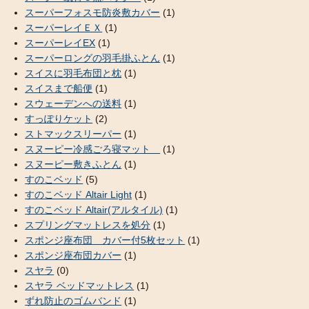
スーパーフォスモ防炎敷カバー
(1)
スーパーレイＥＸ
(1)
スーパーレイEX
(1)
スーパーロングの羽毛掛ふとん
(1)
スイスに羽毛布団と枕
(1)
スイスまで船便
(1)
スウェーデンへの送料
(1)
すっぽりケット
(2)
ストマックスリーパー
(1)
スヌーピー冷感ごろ寝マット
(1)
スヌーピー敷きふとん
(1)
すのこベッド
(5)
すのこベッド Altair Light
(1)
すのこベッド Altair(アルタイル)
(1)
スプリングマットレスを処分
(1)
スポンジ座布団 カバー付5枚セット
(1)
スポンジ座布団カバー
(1)
スヤラ
(0)
スヤラ ベッドマットレス
(1)
ずれ防止のゴムバンド
(1)