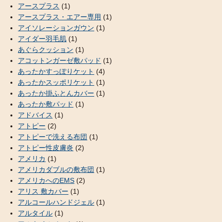
アースプラス
(1)
アースプラス・エアー専用
(1)
アイソレーションガウン
(1)
アイダー羽毛肌
(1)
あぐらクッション
(1)
アコットンガーゼ敷パッド
(1)
あったかすっぽりケット
(4)
あったかスッポリケット
(1)
あったか掛ふとんカバー
(1)
あったか敷パッド
(1)
アドバイス
(1)
アトピー
(2)
アトピーで洗える布団
(1)
アトピー性皮膚炎
(2)
アメリカ
(1)
アメリカダブルの敷布団
(1)
アメリカへのEMS
(2)
アリス 敷カバー
(1)
アルコールハンドジェル
(1)
アルタイル
(1)