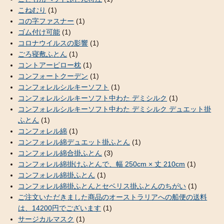
こねむり
(1)
コの字ファスナー
(1)
ゴム付け可能
(1)
コロナウイルスの影響
(1)
ごろ寝敷ふとん
(1)
コントアーピロー枕
(1)
コンフォートクーデン
(1)
コンフォレルシルキーソフト
(1)
コンフォレルシルキーソフト中わた デミシルク
(1)
コンフォレルシルキーソフト中わた デミシルク デュエット掛
ふとん
(1)
コンフォレル綿
(1)
コンフォレル綿デュエット掛ふとん
(1)
コンフォレル綿合掛ふとん
(3)
コンフォレル綿掛けふとんで、幅 250cm × 丈 210cm
(1)
コンフォレル綿掛ふとん
(1)
コンフォレル綿掛ふとんとセベリス掛ふとんのちがい
(1)
ご注文いただきました商品のオーストラリアへの船便の送料
は、14200円でございます
(1)
サージカルマスク
(1)