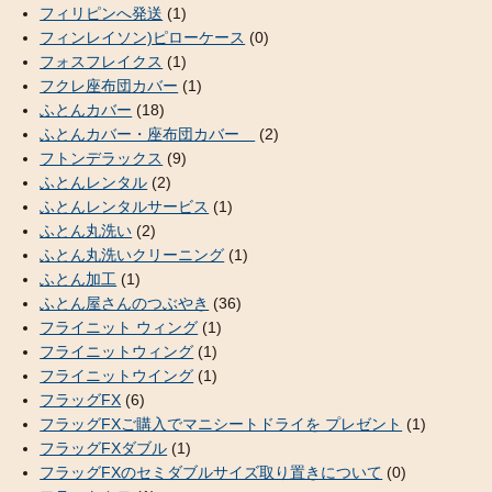
フィリピンへ発送
(1)
フィンレイソン)ピローケース
(0)
フォスフレイクス
(1)
フクレ座布団カバー
(1)
ふとんカバー
(18)
ふとんカバー・座布団カバー
(2)
フトンデラックス
(9)
ふとんレンタル
(2)
ふとんレンタルサービス
(1)
ふとん丸洗い
(2)
ふとん丸洗いクリーニング
(1)
ふとん加工
(1)
ふとん屋さんのつぶやき
(36)
フライニット ウィング
(1)
フライニットウィング
(1)
フライニットウイング
(1)
フラッグFX
(6)
フラッグFXご購入でマニシートドライを プレゼント
(1)
フラッグFXダブル
(1)
フラッグFXのセミダブルサイズ取り置きについて
(0)