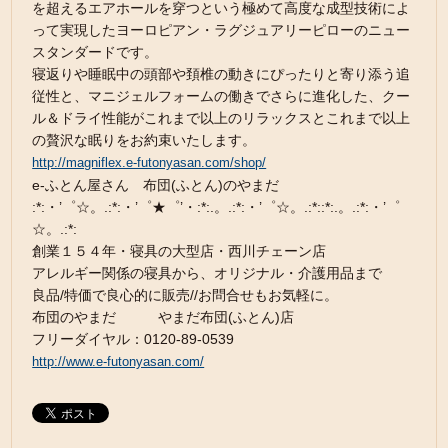
を超えるエアホールを穿つという極めて高度な成型技術によ
って実現したヨーロピアン・ラグジュアリーピローのニュー
スタンダードです。
寝返りや睡眠中の頭部や頚椎の動きにぴったりと寄り添う追
従性と、マニジェルフォームの働きでさらに進化した、クー
ル＆ドライ性能がこれまで以上のリラックスとこれまで以上
の贅沢な眠りをお約束いたします。
http://magniflex.e-futonyasan.com/shop/
e-ふとん屋さん 布団(ふとん)のやまだ
:*:・’゜☆。.:*:・’゜★゜’・:*:.。.:*:・’゜☆。.:*::*:.。.:*:・’゜
☆。.:*:
創業１５４年・寝具の大型店・西川チェーン店
アレルギー関係の寝具から、オリジナル・介護用品まで
良品/特価で良心的に販売//お問合せもお気軽に。
布団のやまだ やまだ布団(ふとん)店
フリーダイヤル：0120-89-0539
http://www.e-futonyasan.com/