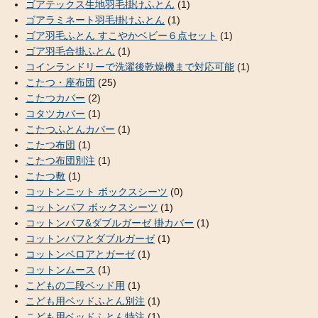
ゴアテックス生地羽毛掛けふとん
(1)
ゴアラミネート羽毛掛けふとん
(1)
ゴア羽毛ふとん すこやかベビー６点セット
(1)
ゴア羽毛合掛ふとん
(1)
コインランドリーで洗濯後乾燥機まで対応可能
(1)
こたつ・座布団
(25)
こたつカバー
(2)
コタツカバー
(1)
こたつふとんカバー
(1)
こたつ布団
(1)
こたつ布団別注
(1)
こたつ敷
(1)
コットンニット ボックスシーツ
(0)
コットンパフ ボックスシーツ
(1)
コットンパフ&ダブルガーゼ 掛カバー
(1)
コットンパフとダブルガーゼ
(1)
コットンベロアとガーゼ
(1)
コットンムース
(1)
こどもの二段ベッド用
(1)
こども用ベッドふとん別注
(1)
こども用ベッドふとん特注
(1)