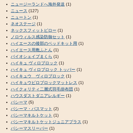
ニュージーランドへ海外発送
(1)
ニュース
(127)
ニュートン
(1)
ネオステージ
(1)
ネックスフィットピロー
(1)
ノロウィルス感染防御セット
(1)
ハイエースの後部のベッドキット用
(1)
ハイエース用敷ふとん
(1)
バイオシェイプまくら
(1)
ハイキュ ヴィロブロック
(1)
ハイキュ ヴィロブロック トッパー
(1)
ハイキュウ ヴィロブロック
(1)
ハイキュウビロブロックマットレス
(1)
ハイクォリティ二層式羽毛掛布団
(1)
ハウスダストダニアレルギー
(1)
パシーマ
(5)
パシーマ・バスマット
(2)
パシーマキルトケット
(1)
パシーマキルトケットジュニアプラス
(1)
パシーマスリーパー
(1)