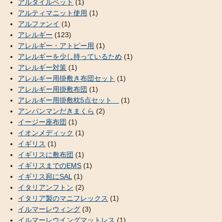
アルタイルベット
(1)
アルティマニット使用
(1)
アルファンイ
(1)
アレルギー
(123)
アレルギー・アトピー用
(1)
アレルギーを少し持っているため
(1)
アレルギー対策
(1)
アレルギー用掛敷き布団セット
(1)
アレルギー用掛敷布団
(1)
アレルギー用掛敷枕5点セット
(1)
アンパンマンだきまくら
(2)
イージー座布団
(1)
イオンメディック
(1)
イギリス
(1)
イギリスに敷布団
(1)
イギリスまでのEMS
(1)
イギリス宛にSAL
(1)
イタリアンフトン
(2)
イタリア製のマニフレックス
(1)
イルマーレウィング
(3)
イルマーレウイングマットレス
(1)