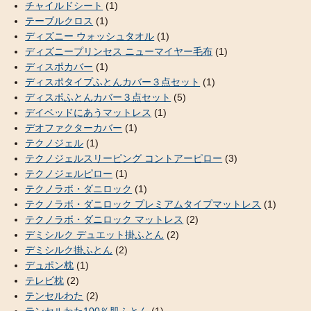
チャイルドシート
(1)
テーブルクロス
(1)
ディズニー ウォッシュタオル
(1)
ディズニープリンセス ニューマイヤー毛布
(1)
ディスポカバー
(1)
ディスポタイプふとんカバー３点セット
(1)
ディスポふとんカバー３点セット
(5)
デイベッドにあうマットレス
(1)
デオファクターカバー
(1)
テクノジェル
(1)
テクノジェルスリーピング コントアーピロー
(3)
テクノジェルピロー
(1)
テクノラボ・ダニロック
(1)
テクノラボ・ダニロック プレミアムタイプマットレス
(1)
テクノラボ・ダニロック マットレス
(2)
デミシルク デュエット掛ふとん
(2)
デミシルク掛ふとん
(2)
デュポン枕
(1)
テレビ枕
(2)
テンセルわた
(2)