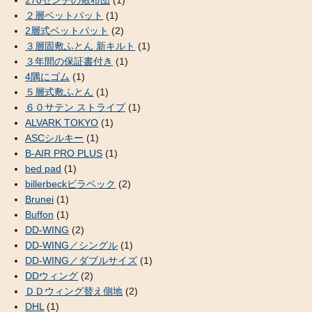
270センチの敷布団
(1)
２層ベットパット
(1)
2層式ベットパット
(2)
３層固敷ふとん 新キルト
(1)
３年間の保証書付き
(1)
4隅にゴム
(1)
５層式敷ふとん
(1)
６０サテン ストライプ
(1)
ALVARK TOKYO
(1)
ASCシルキー
(1)
B-AIR PRO PLUS
(1)
bed pad
(1)
billerbeckビラベック
(2)
Brunei
(1)
Buffon
(1)
DD-WING
(2)
DD-WING／シングル
(1)
DD-WING／ダブルサイズ
(1)
DDウィング
(2)
ＤＤウィング替え側地
(2)
DHL
(1)