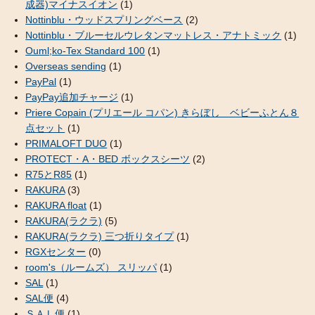
成器)マイナスイオン
(1)
Nottinblu・ウッドスプリングベース
(2)
Nottinblu・ブルーセルウレタンマットレス・アナトミック
(1)
Ouml;ko-Tex Standard 100
(1)
Overseas sending
(1)
PayPal
(1)
PayPay追加チャージ
(1)
Priere Copain (プリエール コパン) きらぼし ベビーふとん８
点セット
(1)
PRIMALOFT DUO
(1)
PROTECT・A・BED ボックスシーツ
(2)
R75とR85
(1)
RAKURA
(3)
RAKURA float
(1)
RAKURA(ラクラ)
(5)
RAKURA(ラクラ) 三つ折りタイプ
(1)
RGXセンター
(0)
room's（ルームズ） スリッパ
(1)
SAL
(1)
SAL便
(4)
ＳＡＬ便
(1)