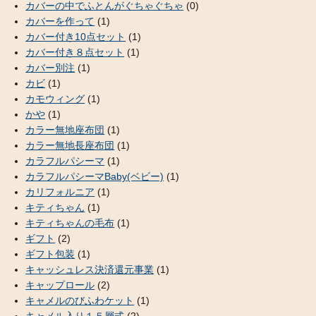
カバーの中でふとんがぐちゃぐちゃ
(0)
カバーを作って
(1)
カバー付き10点セット
(1)
カバー付き８点セット
(1)
カバー別注
(1)
カビ
(1)
カモウィング
(1)
かや
(1)
カラー無地座布団
(1)
カラー無地長座布団
(1)
カラフルパシーマ
(1)
カラフルパシーマBaby(ベビー)
(1)
カリフォルニア
(1)
キティちゃん
(1)
キティちゃんの毛布
(1)
ギフト
(2)
ギフト包装
(1)
キャッシュレス決済還元事業
(1)
キャップロール
(2)
キャメルのびふわケット
(1)