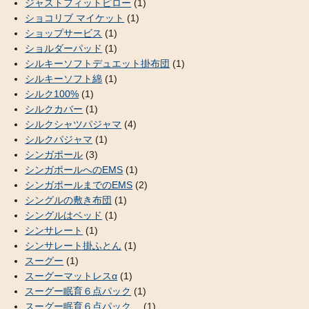
ジャストフィットピロー
(1)
ショコリブ マイケット
(1)
ショップサービス
(1)
ショルダーパッド
(1)
シルキーソフトデュエット掛布団
(1)
シルキーソフト綿
(1)
シルク100%
(1)
シルクカバー
(1)
シルクシャツパジャマ
(4)
シルクパジャマ
(1)
シンガポール
(3)
シンガポールへのEMS
(1)
シンガポールまでのEMS
(2)
シングルの敷き布団
(1)
シングルはベッド
(1)
シンサレート
(1)
シンサレート掛ふとん
(1)
スーグー
(1)
スーグーマットレスα
(1)
スーグー眠育６点パック
(1)
スーグー眠育６点パック
(1)