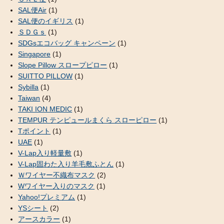
SAL便Air
(1)
SAL便のイギリス
(1)
ＳＤＧｓ
(1)
SDGsエコバッグ キャンペーン
(1)
Singapore
(1)
Slope Pillow スロープピロー
(1)
SUITTO PILLOW
(1)
Sybilla
(1)
Taiwan
(4)
TAKI ION MEDIC
(1)
TEMPUR テンピュールまくら スローピロー
(1)
Tポイント
(1)
UAE
(1)
V-Lap入り軽量敷
(1)
V-Lap固わた入り羊毛敷ふとん
(1)
Ｗワイヤー不織布マスク
(2)
Wワイヤー入りのマスク
(1)
Yahoo!プレミアム
(1)
YSシート
(2)
アースカラー
(1)