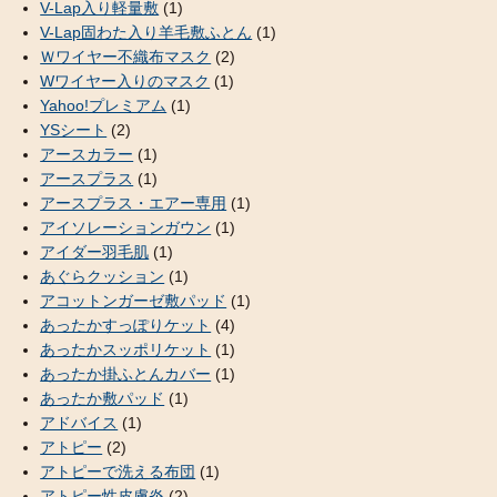
V-Lap入り軽量敷
(1)
V-Lap固わた入り羊毛敷ふとん
(1)
Ｗワイヤー不織布マスク
(2)
Wワイヤー入りのマスク
(1)
Yahoo!プレミアム
(1)
YSシート
(2)
アースカラー
(1)
アースプラス
(1)
アースプラス・エアー専用
(1)
アイソレーションガウン
(1)
アイダー羽毛肌
(1)
あぐらクッション
(1)
アコットンガーゼ敷パッド
(1)
あったかすっぽりケット
(4)
あったかスッポリケット
(1)
あったか掛ふとんカバー
(1)
あったか敷パッド
(1)
アドバイス
(1)
アトピー
(2)
アトピーで洗える布団
(1)
アトピー性皮膚炎
(2)