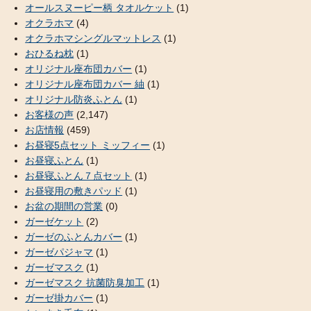
オールスヌーピー柄 タオルケット
(1)
オクラホマ
(4)
オクラホマシングルマットレス
(1)
おひるね枕
(1)
オリジナル座布団カバー
(1)
オリジナル座布団カバー 紬
(1)
オリジナル防炎ふとん
(1)
お客様の声
(2,147)
お店情報
(459)
お昼寝5点セット ミッフィー
(1)
お昼寝ふとん
(1)
お昼寝ふとん７点セット
(1)
お昼寝用の敷きパッド
(1)
お盆の期間の営業
(0)
ガーゼケット
(2)
ガーゼのふとんカバー
(1)
ガーゼパジャマ
(1)
ガーゼマスク
(1)
ガーゼマスク 抗菌防臭加工
(1)
ガーゼ掛カバー
(1)