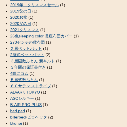
2019年 クリスマスセール
(1)
2019父の日
(1)
2020お盆
(1)
2020父の日
(1)
2021クリスマス
(1)
26色sleeping color 長座布団カバー
(1)
270センチの敷布団
(1)
２層ベットパット
(1)
2層式ベットパット
(2)
３層固敷ふとん 新キルト
(1)
３年間の保証書付き
(1)
4隅にゴム
(1)
５層式敷ふとん
(1)
６０サテン ストライプ
(1)
ALVARK TOKYO
(1)
ASCシルキー
(1)
B-AIR PRO PLUS
(1)
bed pad
(1)
billerbeckビラベック
(2)
Brunei
(1)