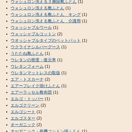
ウォシュロン洗える３層固敷ふとん
(1)
ウォシュロン洗える敷ふとん
(1)
ウォシュロン洗える敷ふとん キング
(1)
ウォシュロン洗える敷ふとん 介護用
(1)
ウォッシャブルウール
(1)
ウォッシャブルコットン
(2)
ウオッシャブルタイプのベットパット
(1)
ウクライナシルバーグース
(1)
うたたね敷ふとん
(1)
ウレタンの密度・復元率
(1)
ウレタンフォーム
(1)
ウレタンマットレスの取扱
(1)
エア・トスカーナ
(2)
エアーフレイク掛けふとん
(1)
エアーラッセル敷布団
(1)
エルゴ・トッパー
(1)
エルゴクリーン
(2)
エルゴシート
(1)
エルゴスター
(2)
オーガニック
(2)
オーガニック・有機コットン掛ふとん
(1)