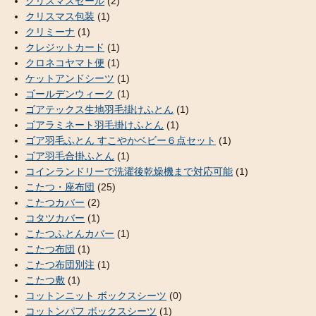
クリスマスセール
(2)
クリスマス包装
(1)
クリミーナ
(1)
クレジットカード
(1)
クロネコヤマト便
(1)
ケットアンドシーツ
(1)
ゴールデンウィーク
(1)
ゴアテックス生地羽毛掛けふとん
(1)
ゴアラミネート羽毛掛けふとん
(1)
ゴア羽毛ふとん すこやかベビー６点セット
(1)
ゴア羽毛合掛ふとん
(1)
コインランドリーで洗濯後乾燥機まで対応可能
(1)
こたつ・座布団
(25)
こたつカバー
(2)
コタツカバー
(1)
こたつふとんカバー
(1)
こたつ布団
(1)
こたつ布団別注
(1)
こたつ敷
(1)
コットンニット ボックスシーツ
(0)
コットンパフ ボックスシーツ
(1)