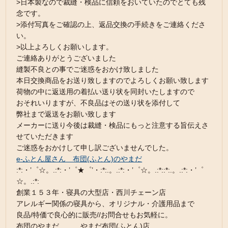
>日本製なので裁縫・検品に信頼をおいていたのでとても残
念です。
>添付写真をご確認の上、返品交換の手続きをご連絡くださ
い。
>以上よろしくお願いします。
ご連絡ありがとうございました
縫製不良との事でご迷惑をおかけ致しました
本日交換商品をお送り致しますのでよろしくお願い致します
荷物の中に返送用の着払い送り状を同封いたしますので
おそれいりますが、不良品はその送り状を添付して
弊社まで返送をお願い致します
メーカーに送り今後は裁縫・検品にもっと注意する旨伝えさ
せていただきます
ご迷惑をおかけして申し訳ございませんでした。
e-ふとん屋さん 布団(ふとん)のやまだ
:*:・’゜☆。.:*:・’゜★゜’・:*:.。.:*:・’゜☆。.:*::*:.。.:*:・’゜
☆。.:*:
創業１５３年・寝具の大型店・西川チェーン店
アレルギー関係の寝具から、オリジナル・介護用品まで
良品/特価で良心的に販売//お問合せもお気軽に。
布団のやまだ やまだ布団(ふとん)店