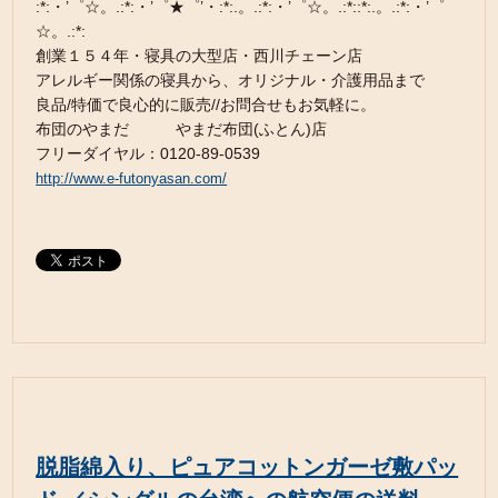
:*:・’゜☆。.:*:・’゜★゜’・:*:.。.:*:・’゜☆。.:*::*:.。.:*:・’゜
☆。.:*:
創業１５４年・寝具の大型店・西川チェーン店
アレルギー関係の寝具から、オリジナル・介護用品まで
良品/特価で良心的に販売//お問合せもお気軽に。
布団のやまだ やまだ布団(ふとん)店
フリーダイヤル：0120-89-0539
http://www.e-futonyasan.com/
脱脂綿入り、ピュアコットンガーゼ敷パッ