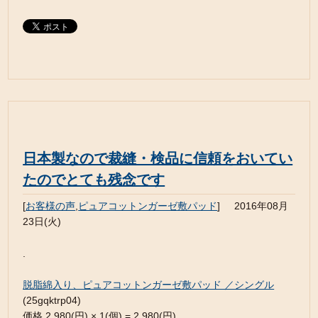
日本製なので裁縫・検品に信頼をおいてい
たのでとても残念です
[
お客様の声
,
ピュアコットンガーゼ敷パッド
]
2016年08月
23日(火)
.
脱脂綿入り、ピュアコットンガーゼ敷パッド ／シングル
(25gqktrp04)
価格 2,980(円) × 1(個) = 2,980(円)