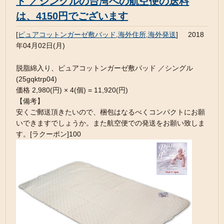
ド ／シングルの台湾への航空便の送料
は、4150円でございます
[
ピュアコットンガーゼ敷パッド
,
海外住所
,
海外発送
]
2018
年04月02日(月)
脱脂綿入り、ピュアコットンガーゼ敷パッド ／シングル
(25gqktrp04)
価格 2,980(円) × 4(個) = 11,920(円)
【備考】
安くご郵送頂きたいので、梱包はなるべくコンパクトにお願
いできますでしょうか。また航空便での発送をお願い致しま
す。[ラクーポン]100