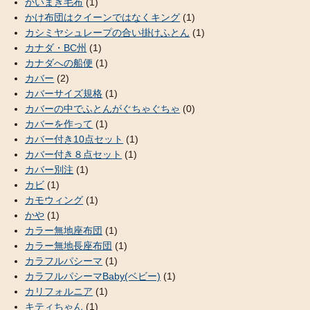
かいまき毛布
(1)
かけ布団はクイーンではなくキング
(1)
カシミヤシュレープの合い掛けふとん
(1)
カナダ・BC州
(1)
カナダへの船便
(1)
カバー
(2)
カバーサイズ規格
(1)
カバーの中でふとんがぐちゃぐちゃ
(0)
カバーを作って
(1)
カバー付き10点セット
(1)
カバー付き８点セット
(1)
カバー別注
(1)
カビ
(1)
カモウィング
(1)
かや
(1)
カラー無地座布団
(1)
カラー無地長座布団
(1)
カラフルパシーマ
(1)
カラフルパシーマBaby(ベビー)
(1)
カリフォルニア
(1)
キティちゃん
(1)