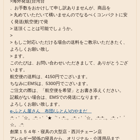
>海外発送(台湾台
、お手数をおかけして申し訳ありませんが、商品を
> 丸めていただいて構いませんのでなるべくコンパクトに安
く発送(航空便)で発
> 送頂くことは可能でしょうか。
>
> もしご対応いただける場合の送料をご教示いただきたく、
よろしくお願い致し
> ます。
このたびは、お問い合わせいただきまして、ありがとうござ
います。
航空便の送料は、4150円でございます。
ちなみにEMSは、5300円でございます。
ご注文の際は、「航空便を希望」とお書き添えください。
記載がない場合は、EMSでの発送になります。
よろしくお願い致します。
e-ふとん屋さん 布団(ふとん)のやまだ
:*:・’゜☆。.:*:・’゜★゜’・:*:.。.:*:・’゜☆。.:*::*:.。.:*:・’゜
☆。.:*:
創業１５４年・寝具の大型店・西川チェーン店
アレルギー関係の寝具から、オリジナル・介護用品まで