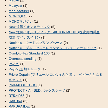
Macau
(1)
Malaysia
(1)
manufacturer
(1)
MONOQLO
(2)
MONOマガジン
(1)
New 滝風イオンメディック
(5)
New 滝風イオンメディック TAKI ION MEDIC (医療用物質生
成器)マイナスイオン
(1)
Nottinblu・ウッドスプリングベース
(2)
Nottinblu・ブルーセルウレタンマットレス・アナトミック
(1)
Ouml;ko-Tex Standard 100
(1)
Overseas sending
(1)
PayPal
(1)
PayPay追加チャージ
(1)
Priere Copain (プリエール コパン) きらぼし ベビーふとん８
点セット
(1)
PRIMALOFT DUO
(1)
PROTECT・A・BED ボックスシーツ
(2)
R75とR85
(1)
RAKURA
(3)
RAKURA float
(1)