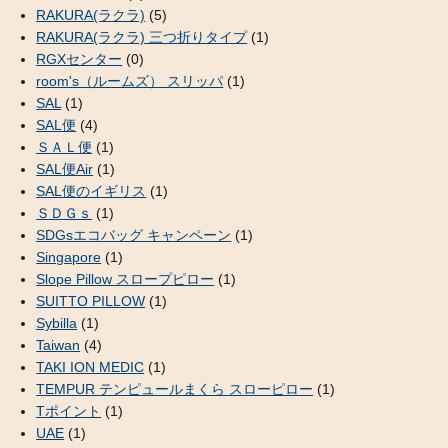
RAKURA(ラクラ)
(5)
RAKURA(ラクラ) 三つ折りタイプ
(1)
RGXセンター
(0)
room's（ルームズ） スリッパ
(1)
SAL
(1)
SAL便
(4)
ＳＡＬ便
(1)
SAL便Air
(1)
SAL便のイギリス
(1)
ＳＤＧｓ
(1)
SDGsエコバッグ キャンペーン
(1)
Singapore
(1)
Slope Pillow スロープピロー
(1)
SUITTO PILLOW
(1)
Sybilla
(1)
Taiwan
(4)
TAKI ION MEDIC
(1)
TEMPUR テンピュールまくら スローピロー
(1)
Tポイント
(1)
UAE
(1)