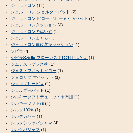
ジェルトロン
(11)
ジェルトロン ショルダーパッド
(2)
ジェルトロン ピロー ベビーまくらセット
(1)
ジェルトロンクッション
(4)
ジェルトロンの車いす
(1)
ジェルトロンまくら
(1)
ジェルトロン体位変換クッション
(1)
シビラ
(4)
シビラSybilla フローレス TTC羽毛ふとん
(1)
ジムナストプラス枕
(1)
ジャストフィットピロー
(1)
ショコリブ マイケット
(1)
ショップサービス
(1)
ショルダーパッド
(1)
シルキーソフトデュエット掛布団
(1)
シルキーソフト綿
(1)
シルク100%
(1)
シルクカバー
(1)
シルクシャツパジャマ
(4)
シルクパジャマ
(1)