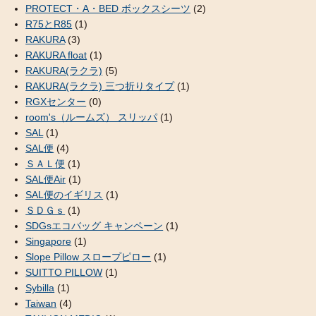
PROTECT・A・BED ボックスシーツ
(2)
R75とR85
(1)
RAKURA
(3)
RAKURA float
(1)
RAKURA(ラクラ)
(5)
RAKURA(ラクラ) 三つ折りタイプ
(1)
RGXセンター
(0)
room's（ルームズ） スリッパ
(1)
SAL
(1)
SAL便
(4)
ＳＡＬ便
(1)
SAL便Air
(1)
SAL便のイギリス
(1)
ＳＤＧｓ
(1)
SDGsエコバッグ キャンペーン
(1)
Singapore
(1)
Slope Pillow スロープピロー
(1)
SUITTO PILLOW
(1)
Sybilla
(1)
Taiwan
(4)