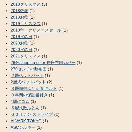
2018クリスマス
(5)
2018敬老
(1)
2019お盆
(1)
2019クリスマス
(1)
2019年 クリスマスセール
(1)
2019父の日
(1)
2020お盆
(1)
2020父の日
(1)
2021クリスマス
(1)
26色sleeping color 長座布団カバー
(1)
270センチの敷布団
(1)
２層ベットパット
(1)
2層式ベットパット
(2)
３層固敷ふとん 新キルト
(1)
３年間の保証書付き
(1)
4隅にゴム
(1)
５層式敷ふとん
(1)
６０サテン ストライプ
(1)
ALVARK TOKYO
(1)
ASCシルキー
(1)