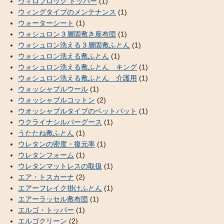
ヴィロブロック トッパー
(1)
ウィングタイプのメンテナンス
(1)
ウォーターシート
(1)
ウォシュロン３層固敷き座布団
(1)
ウォシュロン洗える３層固敷ふとん
(1)
ウォシュロン洗える敷ふとん
(1)
ウォシュロン洗える敷ふとん キング
(1)
ウォシュロン洗える敷ふとん 介護用
(1)
ウォッシャブルウール
(1)
ウォッシャブルコットン
(2)
ウオッシャブルタイプのベットパット
(1)
ウクライナシルバーグース
(1)
うたたね敷ふとん
(1)
ウレタンの密度・復元率
(1)
ウレタンフォーム
(1)
ウレタンマットレスの取扱
(1)
エア・トスカーナ
(2)
エアーフレイク掛けふとん
(1)
エアーラッセル敷布団
(1)
エルゴ・トッパー
(1)
エルゴクリーン
(2)