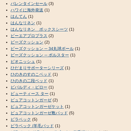
バレンタインセール
(3)
ハワイに海外発送
(1)
はんてん
(1)
はんなリネン
(1)
はんなリネン ボックスシーツ
(1)
ビーエアプロプラス
(2)
ビーズクッション
(2)
ビーズクッション ─ 34丸球ボール
(1)
ビーズクッション ─ ボルスター
(1)
ピオニッシュ
(1)
ひだまりサポーターシリーズ
(1)
ひのきのすのこベッド
(1)
ひのきの二段ベッド
(1)
ビバルディ・ピロー
(1)
ビューティース ター
(1)
ピュアコットンガーゼ
(2)
ピュアコットンガーゼケット
(1)
ピュアコットンガーゼ敷パッド
(5)
ビラベック
(5)
ビラベック /羊毛パッド
(1)