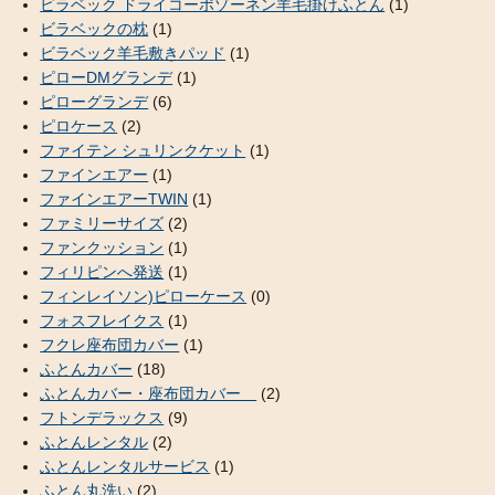
ビラベック ドライコーポゾーネン羊毛掛けふとん
(1)
ビラベックの枕
(1)
ビラベック羊毛敷きパッド
(1)
ピローDMグランデ
(1)
ピローグランデ
(6)
ピロケース
(2)
ファイテン シュリンクケット
(1)
ファインエアー
(1)
ファインエアーTWIN
(1)
ファミリーサイズ
(2)
ファンクッション
(1)
フィリピンへ発送
(1)
フィンレイソン)ピローケース
(0)
フォスフレイクス
(1)
フクレ座布団カバー
(1)
ふとんカバー
(18)
ふとんカバー・座布団カバー
(2)
フトンデラックス
(9)
ふとんレンタル
(2)
ふとんレンタルサービス
(1)
ふとん丸洗い
(2)