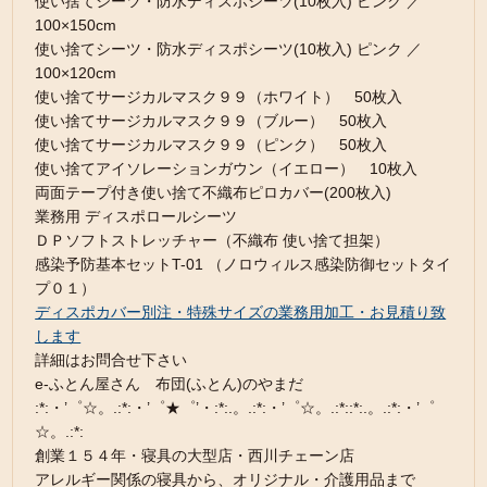
使い捨てシーツ・防水ディスポシーツ(10枚入) ピンク ／
100×150cm
使い捨てシーツ・防水ディスポシーツ(10枚入) ピンク ／
100×120cm
使い捨てサージカルマスク９９（ホワイト） 50枚入
使い捨てサージカルマスク９９（ブルー） 50枚入
使い捨てサージカルマスク９９（ピンク） 50枚入
使い捨てアイソレーションガウン（イエロー） 10枚入
両面テープ付き使い捨て不織布ピロカバー(200枚入)
業務用 ディスポロールシーツ
ＤＰソフトストレッチャー（不織布 使い捨て担架）
感染予防基本セットT-01 （ノロウィルス感染防御セットタイ
プ０１）
ディスポカバー別注・特殊サイズの業務用加工・お見積り致
します
詳細はお問合せ下さい
e-ふとん屋さん 布団(ふとん)のやまだ
:*:・’゜☆。.:*:・’゜★゜’・:*:.。.:*:・’゜☆。.:*::*:.。.:*:・’゜
☆。.:*:
創業１５４年・寝具の大型店・西川チェーン店
アレルギー関係の寝具から、オリジナル・介護用品まで