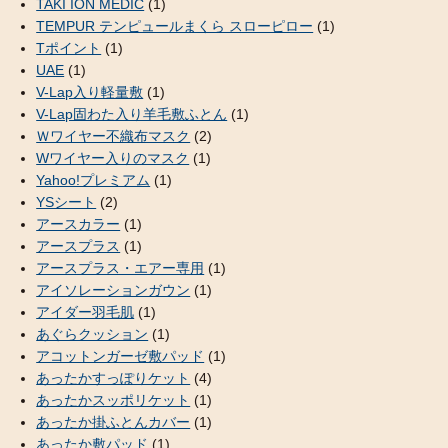
TAKI ION MEDIC
(1)
TEMPUR テンピュールまくら スローピロー
(1)
Tポイント
(1)
UAE
(1)
V-Lap入り軽量敷
(1)
V-Lap固わた入り羊毛敷ふとん
(1)
Ｗワイヤー不織布マスク
(2)
Wワイヤー入りのマスク
(1)
Yahoo!プレミアム
(1)
YSシート
(2)
アースカラー
(1)
アースプラス
(1)
アースプラス・エアー専用
(1)
アイソレーションガウン
(1)
アイダー羽毛肌
(1)
あぐらクッション
(1)
アコットンガーゼ敷パッド
(1)
あったかすっぽりケット
(4)
あったかスッポリケット
(1)
あったか掛ふとんカバー
(1)
あったか敷パッド
(1)