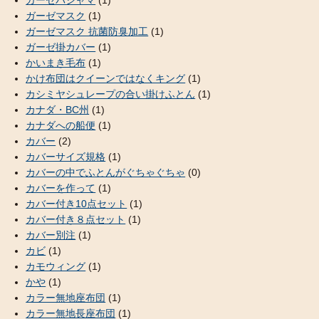
ガーゼマスク
(1)
ガーゼマスク 抗菌防臭加工
(1)
ガーゼ掛カバー
(1)
かいまき毛布
(1)
かけ布団はクイーンではなくキング
(1)
カシミヤシュレープの合い掛けふとん
(1)
カナダ・BC州
(1)
カナダへの船便
(1)
カバー
(2)
カバーサイズ規格
(1)
カバーの中でふとんがぐちゃぐちゃ
(0)
カバーを作って
(1)
カバー付き10点セット
(1)
カバー付き８点セット
(1)
カバー別注
(1)
カビ
(1)
カモウィング
(1)
かや
(1)
カラー無地座布団
(1)
カラー無地長座布団
(1)