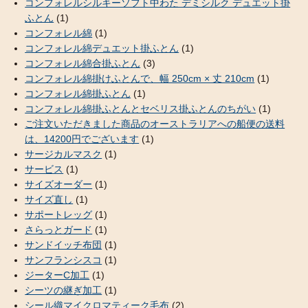
コンフォレルシルキーソフト中わた デミシルク デュエット掛
ふとん
(1)
コンフォレル綿
(1)
コンフォレル綿デュエット掛ふとん
(1)
コンフォレル綿合掛ふとん
(3)
コンフォレル綿掛けふとんで、幅 250cm × 丈 210cm
(1)
コンフォレル綿掛ふとん
(1)
コンフォレル綿掛ふとんとセベリス掛ふとんのちがい
(1)
ご注文いただきました商品のオーストラリアへの船便の送料
は、14200円でございます
(1)
サージカルマスク
(1)
サービス
(1)
サイズオーダー
(1)
サイズ直し
(1)
サポートレッグ
(1)
さらっとガード
(1)
サンドイッチ布団
(1)
サンフランシスコ
(1)
ジーターC加工
(1)
シーツの継ぎ加工
(1)
シール織マイクロマティーク毛布
(2)