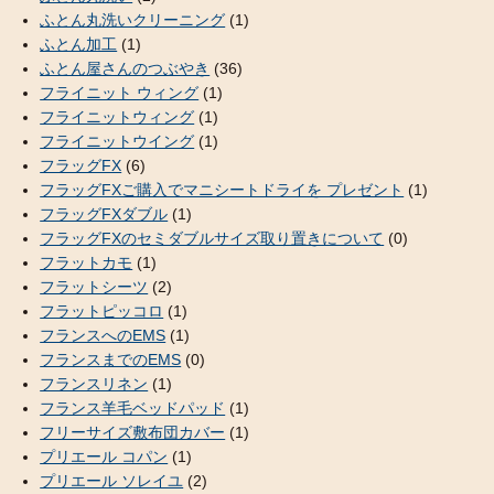
ふとん丸洗いクリーニング
(1)
ふとん加工
(1)
ふとん屋さんのつぶやき
(36)
フライニット ウィング
(1)
フライニットウィング
(1)
フライニットウイング
(1)
フラッグFX
(6)
フラッグFXご購入でマニシートドライを プレゼント
(1)
フラッグFXダブル
(1)
フラッグFXのセミダブルサイズ取り置きについて
(0)
フラットカモ
(1)
フラットシーツ
(2)
フラットピッコロ
(1)
フランスへのEMS
(1)
フランスまでのEMS
(0)
フランスリネン
(1)
フランス羊毛ベッドパッド
(1)
フリーサイズ敷布団カバー
(1)
プリエール コパン
(1)
プリエール ソレイユ
(2)