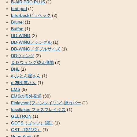
B-AIR PRO PLUS
(1)
bed pad
(1)
billerbeckビラベック
(2)
Brunei
(1)
Buffon
(1)
DD-WING
(2)
DD-WING／シングル
(1)
DD-WING／ダブルサイズ
(1)
DDウィング
(2)
ＤＤウィング替え側地
(2)
DHL
(1)
e-ふとん屋さん
(1)
e-布団屋さん
(1)
EMS
(9)
EMSの海外発送
(30)
Finlayson(フィンレイソン) 掛カバー
(1)
fossflakes フォスフレイクス
(1)
GELTRON
(1)
GOTS（ゴッツ）認証
(1)
GST（物品税）
(1)
Hong Kong
(3)