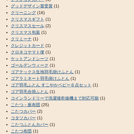
グッドデザイン賞受賞
(1)
クリーニング
(16)
クリスマスギフト
(1)
クリスマスセール
(2)
クリスマス包装
(1)
クリミーナ
(1)
クレジットカード
(1)
クロネコヤマト便
(1)
ケットアンドシーツ
(1)
ゴールデンウィーク
(1)
ゴアテックス生地羽毛掛けふとん
(1)
ゴアラミネート羽毛掛けふとん
(1)
ゴア羽毛ふとん すこやかベビー６点セット
(1)
ゴア羽毛合掛ふとん
(1)
コインランドリーで洗濯後乾燥機まで対応可能
(1)
こたつ・座布団
(25)
こたつカバー
(2)
コタツカバー
(1)
こたつふとんカバー
(1)
こたつ布団
(1)