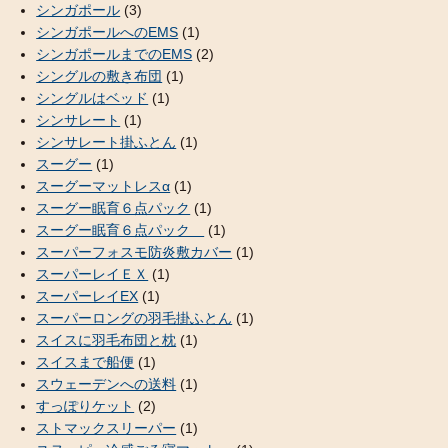
シンガポール
(3)
シンガポールへのEMS
(1)
シンガポールまでのEMS
(2)
シングルの敷き布団
(1)
シングルはベッド
(1)
シンサレート
(1)
シンサレート掛ふとん
(1)
スーグー
(1)
スーグーマットレスα
(1)
スーグー眠育６点パック
(1)
スーグー眠育６点パック
(1)
スーパーフォスモ防炎敷カバー
(1)
スーパーレイＥＸ
(1)
スーパーレイEX
(1)
スーパーロングの羽毛掛ふとん
(1)
スイスに羽毛布団と枕
(1)
スイスまで船便
(1)
スウェーデンへの送料
(1)
すっぽりケット
(2)
ストマックスリーパー
(1)