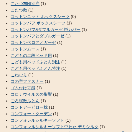
こたつ布団別注
(1)
こたつ敷
(1)
コットンニット ボックスシーツ
(0)
コットンパフ ボックスシーツ
(1)
コットンパフ&ダブルガーゼ 掛カバー
(1)
コットンパフとダブルガーゼ
(1)
コットンベロアとガーゼ
(1)
コットンムース
(1)
こどもの二段ベッド用
(1)
こども用ベッドふとん別注
(1)
こども用ベッドふとん特注
(1)
こねむり
(1)
コの字ファスナー
(1)
ゴム付け可能
(1)
コロナウイルスの影響
(1)
ごろ寝敷ふとん
(1)
コントアーピロー枕
(1)
コンフォートクーデン
(1)
コンフォレルシルキーソフト
(1)
コンフォレルシルキーソフト中わた デミシルク
(1)