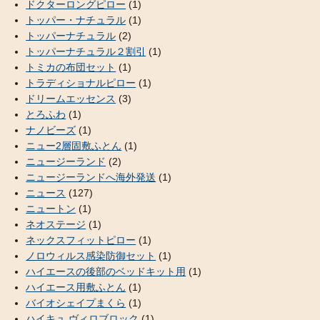
ドクターロングピロー
(1)
トッパー・ナチュラル
(1)
トッパーナチュラル
(2)
トッパーナチュラル２割引
(1)
トミカの布団セット
(1)
トラディショナルピロー
(1)
ドリームエッセンス
(3)
とろふわ
(1)
ナノビーズ
(1)
ニュー2層固敷ふとん
(1)
ニュージーランド
(2)
ニュージーランドへ海外発送
(1)
ニュース
(127)
ニュートン
(1)
ネオステージ
(1)
ネックスフィットピロー
(1)
ノロウィルス感染防御セット
(1)
ハイエースの後部のベッドキット用
(1)
ハイエース用敷ふとん
(1)
バイオシェイプまくら
(1)
ハイキュ ヴィロブロック
(1)