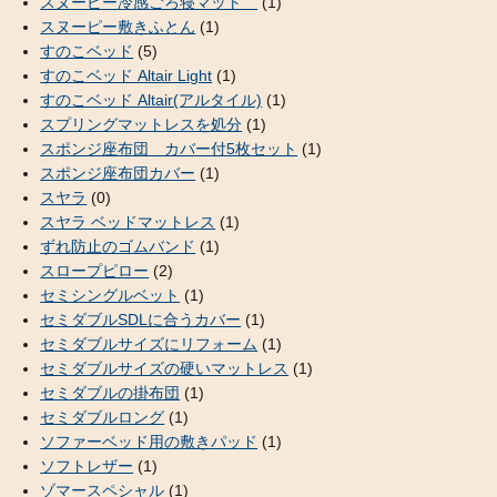
スヌーピー冷感ごろ寝マット
(1)
スヌーピー敷きふとん
(1)
すのこベッド
(5)
すのこベッド Altair Light
(1)
すのこベッド Altair(アルタイル)
(1)
スプリングマットレスを処分
(1)
スポンジ座布団 カバー付5枚セット
(1)
スポンジ座布団カバー
(1)
スヤラ
(0)
スヤラ ベッドマットレス
(1)
ずれ防止のゴムバンド
(1)
スロープピロー
(2)
セミシングルベット
(1)
セミダブルSDLに合うカバー
(1)
セミダブルサイズにリフォーム
(1)
セミダブルサイズの硬いマットレス
(1)
セミダブルの掛布団
(1)
セミダブルロング
(1)
ソファーベッド用の敷きパッド
(1)
ソフトレザー
(1)
ゾマースペシャル
(1)