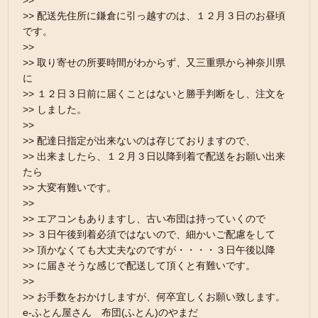
>>
>> 配送先住所に鎌倉に引っ越すのは、１２月３日のお昼頃
です。
>>
>> 取り寄せの所要時間がわからず、又三重県から神奈川県
に
>> １２日３日前に届くことはないと勝手判断をし、注文を
>> しました。
>>
>> 配達日指定が出来ないのは存じておりますので、
>> 出来ましたら、１２月３日以降到着で配送をお願い出来
たら
>> 大変有難いです。
>>
>> エアコンもありますし、古い布団は持っていくので
>> ３日午後到着必須ではないので、細かいご配慮をして
>> 頂かなくても大丈夫なのですが・・・・３日午後以降
>> に届きそうな感じで配送して頂くと有難いです。
>>
>> お手数をおかけしますが、何卒宜しくお願い致します。
e-ふとん屋さん 布団(ふとん)のやまだ