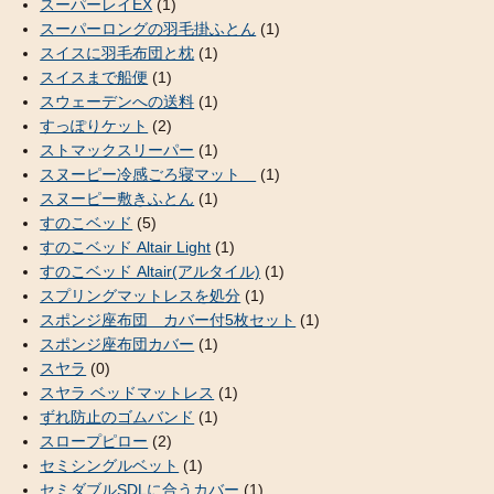
スーパーレイEX
(1)
スーパーロングの羽毛掛ふとん
(1)
スイスに羽毛布団と枕
(1)
スイスまで船便
(1)
スウェーデンへの送料
(1)
すっぽりケット
(2)
ストマックスリーパー
(1)
スヌーピー冷感ごろ寝マット
(1)
スヌーピー敷きふとん
(1)
すのこベッド
(5)
すのこベッド Altair Light
(1)
すのこベッド Altair(アルタイル)
(1)
スプリングマットレスを処分
(1)
スポンジ座布団 カバー付5枚セット
(1)
スポンジ座布団カバー
(1)
スヤラ
(0)
スヤラ ベッドマットレス
(1)
ずれ防止のゴムバンド
(1)
スロープピロー
(2)
セミシングルベット
(1)
セミダブルSDLに合うカバー
(1)