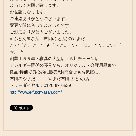
よろしくお願い致します。
お世話になります。
ご連絡ありがとうございます。
変更が間に合ってよかったです
ご対応ありがとうございました。
e-ふとん屋さん 布団(ふとん)のやまだ
:*:・’゜☆。.:*:・’゜★゜’・:*:.。.:*:・’゜☆。.:*::*:.。.:*:・’゜
☆。.:*:
創業１５５年・寝具の大型店・西川チェーン店
アレルギー関係の寝具から、オリジナル・介護用品まで
良品/特価で良心的に販売//お問合せもお気軽に。
布団のやまだ やまだ布団(ふとん)店
フリーダイヤル：0120-89-0539
http://www.e-futonyasan.com/