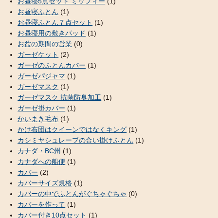
お昼寝5点セット ミッフィー
(1)
お昼寝ふとん
(1)
お昼寝ふとん７点セット
(1)
お昼寝用の敷きパッド
(1)
お盆の期間の営業
(0)
ガーゼケット
(2)
ガーゼのふとんカバー
(1)
ガーゼパジャマ
(1)
ガーゼマスク
(1)
ガーゼマスク 抗菌防臭加工
(1)
ガーゼ掛カバー
(1)
かいまき毛布
(1)
かけ布団はクイーンではなくキング
(1)
カシミヤシュレープの合い掛けふとん
(1)
カナダ・BC州
(1)
カナダへの船便
(1)
カバー
(2)
カバーサイズ規格
(1)
カバーの中でふとんがぐちゃぐちゃ
(0)
カバーを作って
(1)
カバー付き10点セット
(1)