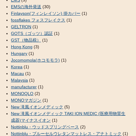
EMSの海外発送
(30)
Finlayson(フィンレイソン) 掛カバー
(1)
fossflakes フォスフレイクス
(1)
GELTRON
(1)
GOTS（ゴッツ）認証
(1)
GST（物品税）
(1)
Hong Kong
(3)
Hungary
(1)
Jocomomola(ホコモモラ)
(1)
Korea
(1)
Macau
(1)
Malaysia
(1)
manufacturer
(1)
MONOQLO
(2)
MONOマガジン
(1)
New 滝風イオンメディック
(5)
New 滝風イオンメディック TAKI ION MEDIC (医療用物質生
成器)マイナスイオン
(1)
Nottinblu・ウッドスプリングベース
(2)
Nottinblu・ブルーセルウレタンマットレス・アナトミック
(1)