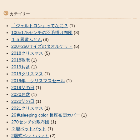
カテゴリー
「ジェルトロン」ってなに？
(1)
100×175センチの羽毛掛け布団
(3)
１５層敷ふとん
(8)
200×250サイズのタオルケット
(5)
2018クリスマス
(5)
2018敬老
(1)
2019お盆
(1)
2019クリスマス
(1)
2019年 クリスマスセール
(1)
2019父の日
(1)
2020お盆
(1)
2020父の日
(1)
2021クリスマス
(1)
26色sleeping color 長座布団カバー
(1)
270センチの敷布団
(1)
２層ベットパット
(1)
2層式ベットパット
(2)