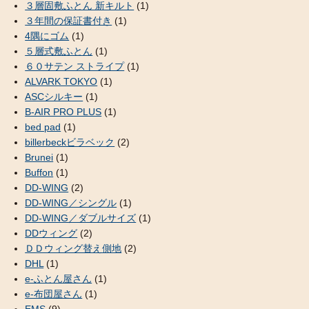
３層固敷ふとん 新キルト
(1)
３年間の保証書付き
(1)
4隅にゴム
(1)
５層式敷ふとん
(1)
６０サテン ストライプ
(1)
ALVARK TOKYO
(1)
ASCシルキー
(1)
B-AIR PRO PLUS
(1)
bed pad
(1)
billerbeckビラベック
(2)
Brunei
(1)
Buffon
(1)
DD-WING
(2)
DD-WING／シングル
(1)
DD-WING／ダブルサイズ
(1)
DDウィング
(2)
ＤＤウィング替え側地
(2)
DHL
(1)
e-ふとん屋さん
(1)
e-布団屋さん
(1)
EMS
(9)