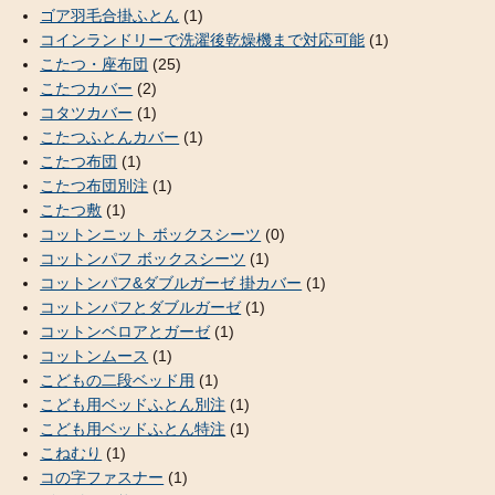
ゴア羽毛合掛ふとん
(1)
コインランドリーで洗濯後乾燥機まで対応可能
(1)
こたつ・座布団
(25)
こたつカバー
(2)
コタツカバー
(1)
こたつふとんカバー
(1)
こたつ布団
(1)
こたつ布団別注
(1)
こたつ敷
(1)
コットンニット ボックスシーツ
(0)
コットンパフ ボックスシーツ
(1)
コットンパフ&ダブルガーゼ 掛カバー
(1)
コットンパフとダブルガーゼ
(1)
コットンベロアとガーゼ
(1)
コットンムース
(1)
こどもの二段ベッド用
(1)
こども用ベッドふとん別注
(1)
こども用ベッドふとん特注
(1)
こねむり
(1)
コの字ファスナー
(1)