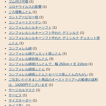
ゴム付け可能
(1)
コロナウイルスの影響
(1)
ごろ寝敷ふとん
(1)
コントアーピロー枕
(1)
コンフォートクーデン
(1)
コンフォレルシルキーソフト
(1)
コンフォレルシルキーソフト中わた デミシルク
(1)
コンフォレルシルキーソフト中わた デミシルク デュエット掛
ふとん
(1)
コンフォレル綿
(1)
コンフォレル綿デュエット掛ふとん
(1)
コンフォレル綿合掛ふとん
(3)
コンフォレル綿掛けふとんで、幅 250cm × 丈 210cm
(1)
コンフォレル綿掛ふとん
(1)
コンフォレル綿掛ふとんとセベリス掛ふとんのちがい
(1)
ご注文いただきました商品のオーストラリアへの船便の送料
は、14200円でございます
(1)
サージカルマスク
(1)
サービス
(1)
サイズオーダー
(1)
サイズ直し
(1)