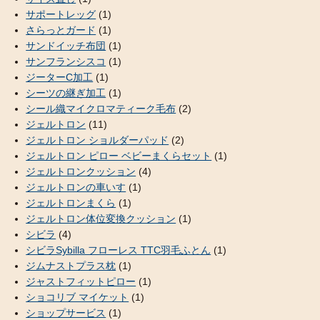
サポートレッグ
(1)
さらっとガード
(1)
サンドイッチ布団
(1)
サンフランシスコ
(1)
ジーターC加工
(1)
シーツの継ぎ加工
(1)
シール織マイクロマティーク毛布
(2)
ジェルトロン
(11)
ジェルトロン ショルダーパッド
(2)
ジェルトロン ピロー ベビーまくらセット
(1)
ジェルトロンクッション
(4)
ジェルトロンの車いす
(1)
ジェルトロンまくら
(1)
ジェルトロン体位変換クッション
(1)
シビラ
(4)
シビラSybilla フローレス TTC羽毛ふとん
(1)
ジムナストプラス枕
(1)
ジャストフィットピロー
(1)
ショコリブ マイケット
(1)
ショップサービス
(1)