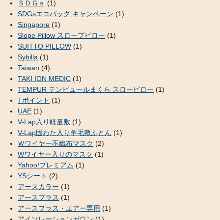
ＳＤＧｓ
(1)
SDGsエコバッグ キャンペーン
(1)
Singapore
(1)
Slope Pillow スロープピロー
(1)
SUITTO PILLOW
(1)
Sybilla
(1)
Taiwan
(4)
TAKI ION MEDIC
(1)
TEMPUR テンピュールまくら スローピロー
(1)
Tポイント
(1)
UAE
(1)
V-Lap入り軽量敷
(1)
V-Lap固わた入り羊毛敷ふとん
(1)
Ｗワイヤー不織布マスク
(2)
Wワイヤー入りのマスク
(1)
Yahoo!プレミアム
(1)
YSシート
(2)
アースカラー
(1)
アースプラス
(1)
アースプラス・エアー専用
(1)
アイソレーションガウン
(1)