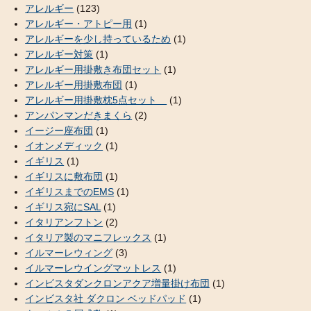
アレルギー
(123)
アレルギー・アトピー用
(1)
アレルギーを少し持っているため
(1)
アレルギー対策
(1)
アレルギー用掛敷き布団セット
(1)
アレルギー用掛敷布団
(1)
アレルギー用掛敷枕5点セット
(1)
アンパンマンだきまくら
(2)
イージー座布団
(1)
イオンメディック
(1)
イギリス
(1)
イギリスに敷布団
(1)
イギリスまでのEMS
(1)
イギリス宛にSAL
(1)
イタリアンフトン
(2)
イタリア製のマニフレックス
(1)
イルマーレウィング
(3)
イルマーレウイングマットレス
(1)
インビスタダンクロンアクア増量掛け布団
(1)
インビスタ社 ダクロン ベッドパッド
(1)