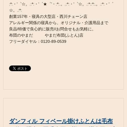
:*:・’゜☆。.:*:・’゜★゜’・:*:.。.:*:・’゜☆。.:*::*:.。.:*:・’゜
☆。.:*:
創業157年・寝具の大型店・西川チェーン店
アレルギー関係の寝具から、オリジナル・介護用品まで
良品/特価で良心的に販売//お問合せもお気軽に。
布団のやまだ やまだ布団(ふとん)店
フリーダイヤル：0120-89-0539
ダンフィル フィベール掛けふとんは毛布