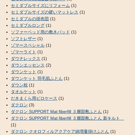
セミダブルサイズにリフォーム
(1)
セミダブルサイズの硬いマットレス
(1)
セミダブルの掛布団
(1)
セミダブルロング
(1)
ソファーベッド用の敷きパッド
(1)
ソフトレザー
(1)
ゾマースペシャル
(1)
ゾマーライト
(1)
ダウナレックス
(1)
ダウンエッセンス
(2)
ダウンケット
(1)
ダウンケット 羽毛肌ふとん
(1)
ダウン枕
(1)
タオルケット
(1)
だきまくら用ピロケース
(1)
ダクロン
(3)
ダクロン SUPPORT Mat fiberfill ３層固敷ふとん
(1)
ダクロン SUPPORT Mat fiberfill ３層固敷ふとん 新キルト
(1)
ダクロン クオロフィルアクアケア綿増量掛けふとん
(1)