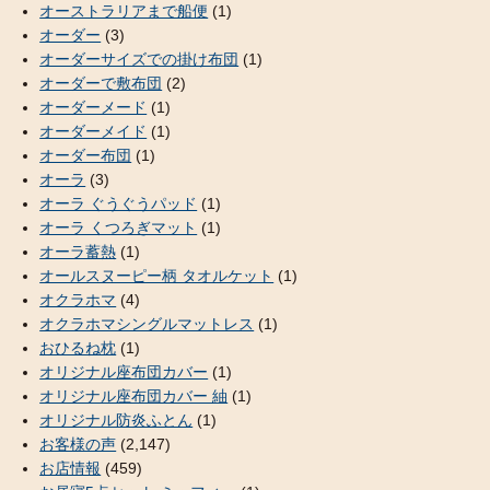
オーストラリアまで船便
(1)
オーダー
(3)
オーダーサイズでの掛け布団
(1)
オーダーで敷布団
(2)
オーダーメード
(1)
オーダーメイド
(1)
オーダー布団
(1)
オーラ
(3)
オーラ ぐうぐうパッド
(1)
オーラ くつろぎマット
(1)
オーラ蓄熱
(1)
オールスヌーピー柄 タオルケット
(1)
オクラホマ
(4)
オクラホマシングルマットレス
(1)
おひるね枕
(1)
オリジナル座布団カバー
(1)
オリジナル座布団カバー 紬
(1)
オリジナル防炎ふとん
(1)
お客様の声
(2,147)
お店情報
(459)