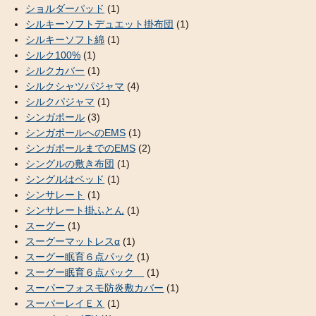
ショルダーパッド
(1)
シルキーソフトデュエット掛布団
(1)
シルキーソフト綿
(1)
シルク100%
(1)
シルクカバー
(1)
シルクシャツパジャマ
(4)
シルクパジャマ
(1)
シンガポール
(3)
シンガポールへのEMS
(1)
シンガポールまでのEMS
(2)
シングルの敷き布団
(1)
シングルはベッド
(1)
シンサレート
(1)
シンサレート掛ふとん
(1)
スーグー
(1)
スーグーマットレスα
(1)
スーグー眠育６点パック
(1)
スーグー眠育６点パック
(1)
スーパーフォスモ防炎敷カバー
(1)
スーパーレイＥＸ
(1)