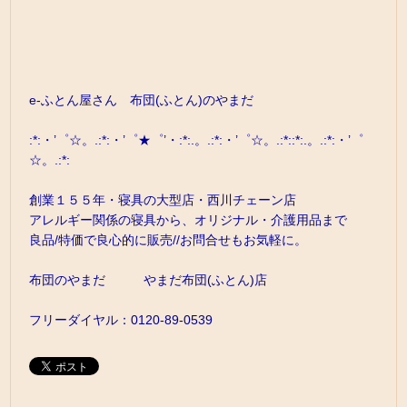
e-ふとん屋さん 布団(ふとん)のやまだ
:*:・’゜☆。.:*:・’゜★゜’・:*:.。.:*:・’゜☆。.:*::*:.。.:*:・’゜
☆。.:*:
創業１５５年・寝具の大型店・西川チェーン店
アレルギー関係の寝具から、オリジナル・介護用品まで
良品/特価で良心的に販売//お問合せもお気軽に。
布団のやまだ やまだ布団(ふとん)店
フリーダイヤル：0120-89-0539