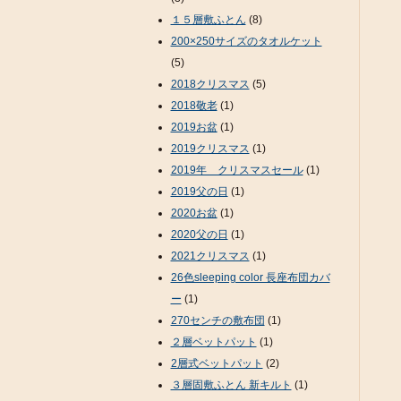
１５層敷ふとん
(8)
200×250サイズのタオルケット
(5)
2018クリスマス
(5)
2018敬老
(1)
2019お盆
(1)
2019クリスマス
(1)
2019年 クリスマスセール
(1)
2019父の日
(1)
2020お盆
(1)
2020父の日
(1)
2021クリスマス
(1)
26色sleeping color 長座布団カバ
ー
(1)
270センチの敷布団
(1)
２層ベットパット
(1)
2層式ベットパット
(2)
３層固敷ふとん 新キルト
(1)