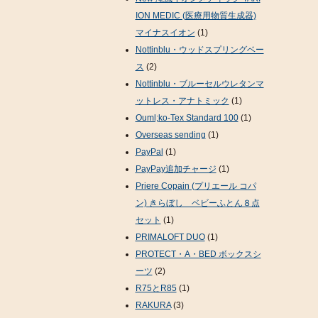
ION MEDIC (医療用物質生成器)
マイナスイオン
(1)
Nottinblu・ウッドスプリングベー
ス
(2)
Nottinblu・ブルーセルウレタンマ
ットレス・アナトミック
(1)
Ouml;ko-Tex Standard 100
(1)
Overseas sending
(1)
PayPal
(1)
PayPay追加チャージ
(1)
Priere Copain (プリエール コパ
ン) きらぼし ベビーふとん８点
セット
(1)
PRIMALOFT DUO
(1)
PROTECT・A・BED ボックスシ
ーツ
(2)
R75とR85
(1)
RAKURA
(3)