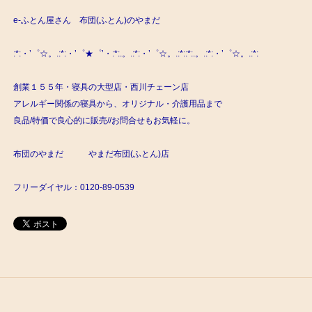
e-ふとん屋さん 布団(ふとん)のやまだ
:*:・’゜☆。.:*:・’゜★゜’・:*:.。.:*:・’゜☆。.:*::*:.。.:*:・’゜☆。.:*:
創業１５５年・寝具の大型店・西川チェーン店
アレルギー関係の寝具から、オリジナル・介護用品まで
良品/特価で良心的に販売//お問合せもお気軽に。
布団のやまだ やまだ布団(ふとん)店
フリーダイヤル：0120-89-0539