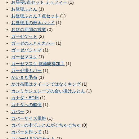
お昼寝5点セット ミッフィー
(1)
お昼寝ふとん
(1)
お昼寝ふとん７点セット
(1)
お昼寝用の敷きパッド
(1)
お盆の期間の営業
(0)
ガーゼケット
(2)
ガーゼのふとんカバー
(1)
ガーゼパジャマ
(1)
ガーゼマスク
(1)
ガーゼマスク 抗菌防臭加工
(1)
ガーゼ掛カバー
(1)
かいまき毛布
(1)
かけ布団はクイーンではなくキング
(1)
カシミヤシュレープの合い掛けふとん
(1)
カナダ・BC州
(1)
カナダへの船便
(1)
カバー
(2)
カバーサイズ規格
(1)
カバーの中でふとんがぐちゃぐちゃ
(0)
カバーを作って
(1)
カバー付き10点セット
(1)