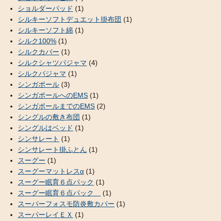
ショルダーパッド
(1)
シルキーソフトデュエット掛布団
(1)
シルキーソフト綿
(1)
シルク100%
(1)
シルクカバー
(1)
シルクシャツパジャマ
(4)
シルクパジャマ
(1)
シンガポール
(3)
シンガポールへのEMS
(1)
シンガポールまでのEMS
(2)
シングルの敷き布団
(1)
シングルはベッド
(1)
シンサレート
(1)
シンサレート掛ふとん
(1)
スーグー
(1)
スーグーマットレスα
(1)
スーグー眠育６点パック
(1)
スーグー眠育６点パック
(1)
スーパーフォスモ防炎敷カバー
(1)
スーパーレイＥＸ
(1)