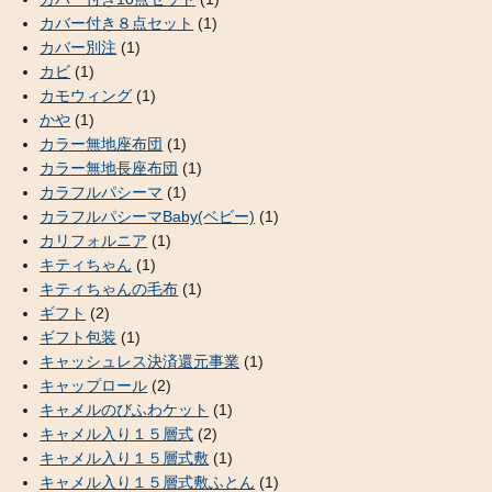
カバー付き８点セット
(1)
カバー別注
(1)
カビ
(1)
カモウィング
(1)
かや
(1)
カラー無地座布団
(1)
カラー無地長座布団
(1)
カラフルパシーマ
(1)
カラフルパシーマBaby(ベビー)
(1)
カリフォルニア
(1)
キティちゃん
(1)
キティちゃんの毛布
(1)
ギフト
(2)
ギフト包装
(1)
キャッシュレス決済還元事業
(1)
キャップロール
(2)
キャメルのびふわケット
(1)
キャメル入り１５層式
(2)
キャメル入り１５層式敷
(1)
キャメル入り１５層式敷ふとん
(1)