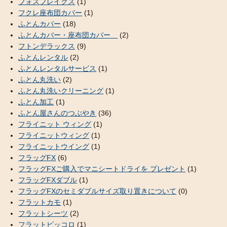
フォスフレイクス
(1)
フクレ座布団カバー
(1)
ふとんカバー
(18)
ふとんカバー・座布団カバー
(2)
フトンデラックス
(9)
ふとんレンタル
(2)
ふとんレンタルサービス
(1)
ふとん丸洗い
(2)
ふとん丸洗いクリーニング
(1)
ふとん加工
(1)
ふとん屋さんのつぶやき
(36)
フライニット ウィング
(1)
フライニットウィング
(1)
フライニットウイング
(1)
フラッグFX
(6)
フラッグFXご購入でマニシートドライを プレゼント
(1)
フラッグFXダブル
(1)
フラッグFXのセミダブルサイズ取り置きについて
(0)
フラットカモ
(1)
フラットシーツ
(2)
フラットピッコロ
(1)