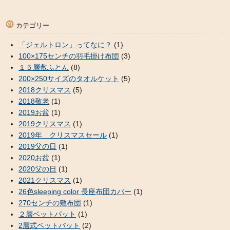
カテゴリー
「ジェルトロン」ってなに？
(1)
100×175センチの羽毛掛け布団
(3)
１５層敷ふとん
(8)
200×250サイズのタオルケット
(5)
2018クリスマス
(5)
2018敬老
(1)
2019お盆
(1)
2019クリスマス
(1)
2019年 クリスマスセール
(1)
2019父の日
(1)
2020お盆
(1)
2020父の日
(1)
2021クリスマス
(1)
26色sleeping color 長座布団カバー
(1)
270センチの敷布団
(1)
２層ベットパット
(1)
2層式ベットパット
(2)