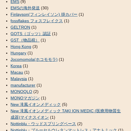
EMS
(9)
EMSの海外発送
(30)
Finlayson(フィンレイソン) 掛カバー
(1)
fossflakes フォスフレイクス
(1)
GELTRON
(1)
GOTS（ゴッツ）認証
(1)
GST（物品税）
(1)
Hong Kong
(3)
Hungary
(1)
Jocomomola(ホコモモラ)
(1)
Korea
(1)
Macau
(1)
Malaysia
(1)
manufacturer
(1)
MONOQLO
(2)
MONOマガジン
(1)
New 滝風イオンメディック
(5)
New 滝風イオンメディック TAKI ION MEDIC (医療用物質生
成器)マイナスイオン
(1)
Nottinblu・ウッドスプリングベース
(2)
Nottinblu・ブルーセルウレタンマットレス・アナトミック
(1)