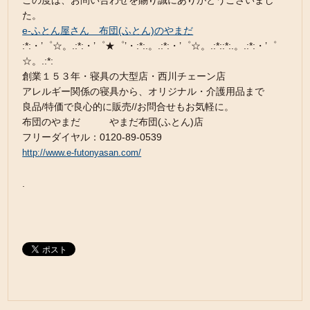
この度は、お問い合わせを賜り誠にありがとうございまし
た。
e-ふとん屋さん 布団(ふとん)のやまだ
:*:・’゜☆。.:*:・’゜★゜’・:*:.。.:*:・’゜☆。.:*::*:.。.:*:・’゜
☆。.:*:
創業１５３年・寝具の大型店・西川チェーン店
アレルギー関係の寝具から、オリジナル・介護用品まで
良品/特価で良心的に販売//お問合せもお気軽に。
布団のやまだ やまだ布団(ふとん)店
フリーダイヤル：0120-89-0539
http://www.e-futonyasan.com/
.