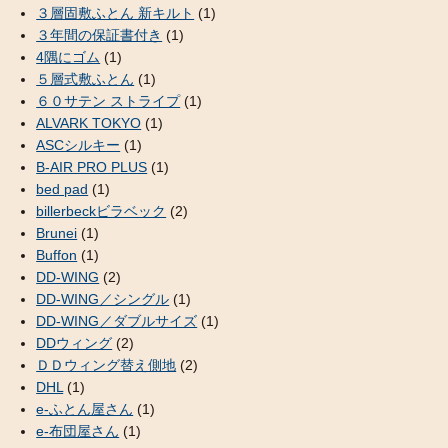
３層固敷ふとん 新キルト
(1)
３年間の保証書付き
(1)
4隅にゴム
(1)
５層式敷ふとん
(1)
６０サテン ストライプ
(1)
ALVARK TOKYO
(1)
ASCシルキー
(1)
B-AIR PRO PLUS
(1)
bed pad
(1)
billerbeckビラベック
(2)
Brunei
(1)
Buffon
(1)
DD-WING
(2)
DD-WING／シングル
(1)
DD-WING／ダブルサイズ
(1)
DDウィング
(2)
ＤＤウィング替え側地
(2)
DHL
(1)
e-ふとん屋さん
(1)
e-布団屋さん
(1)