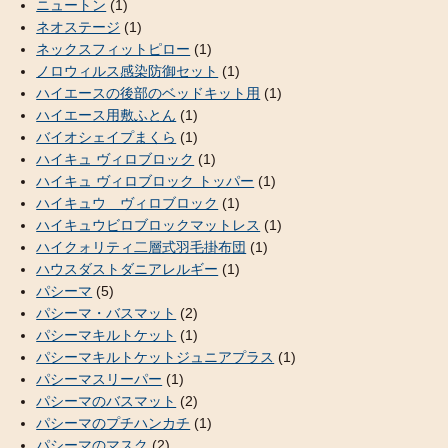
ニュートン
(1)
ネオステージ
(1)
ネックスフィットピロー
(1)
ノロウィルス感染防御セット
(1)
ハイエースの後部のベッドキット用
(1)
ハイエース用敷ふとん
(1)
バイオシェイプまくら
(1)
ハイキュ ヴィロブロック
(1)
ハイキュ ヴィロブロック トッパー
(1)
ハイキュウ ヴィロブロック
(1)
ハイキュウビロブロックマットレス
(1)
ハイクォリティ二層式羽毛掛布団
(1)
ハウスダストダニアレルギー
(1)
パシーマ
(5)
パシーマ・バスマット
(2)
パシーマキルトケット
(1)
パシーマキルトケットジュニアプラス
(1)
パシーマスリーパー
(1)
パシーマのバスマット
(2)
パシーマのプチハンカチ
(1)
パシーマのマスク
(2)