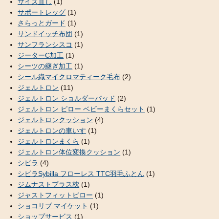
サイズ直し
(1)
サポートレッグ
(1)
さらっとガード
(1)
サンドイッチ布団
(1)
サンフランシスコ
(1)
ジーターC加工
(1)
シーツの継ぎ加工
(1)
シール織マイクロマティーク毛布
(2)
ジェルトロン
(11)
ジェルトロン ショルダーパッド
(2)
ジェルトロン ピロー ベビーまくらセット
(1)
ジェルトロンクッション
(4)
ジェルトロンの車いす
(1)
ジェルトロンまくら
(1)
ジェルトロン体位変換クッション
(1)
シビラ
(4)
シビラSybilla フローレス TTC羽毛ふとん
(1)
ジムナストプラス枕
(1)
ジャストフィットピロー
(1)
ショコリブ マイケット
(1)
ショップサービス
(1)