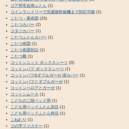
ゴア羽毛合掛ふとん
(1)
コインランドリーで洗濯後乾燥機まで対応可能
(1)
こたつ・座布団
(25)
こたつカバー
(2)
コタツカバー
(1)
こたつふとんカバー
(1)
こたつ布団
(1)
こたつ布団別注
(1)
こたつ敷
(1)
コットンニット ボックスシーツ
(0)
コットンパフ ボックスシーツ
(1)
コットンパフ&ダブルガーゼ 掛カバー
(1)
コットンパフとダブルガーゼ
(1)
コットンベロアとガーゼ
(1)
コットンムース
(1)
こどもの二段ベッド用
(1)
こども用ベッドふとん別注
(1)
こども用ベッドふとん特注
(1)
こねむり
(1)
コの字ファスナー
(1)