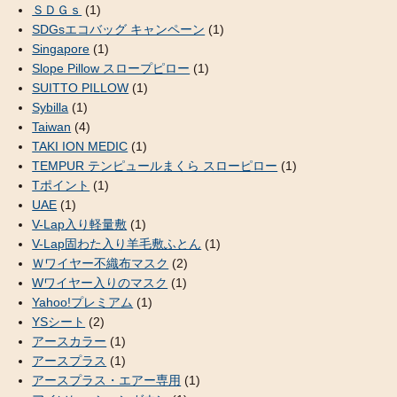
ＳＤＧｓ
(1)
SDGsエコバッグ キャンペーン
(1)
Singapore
(1)
Slope Pillow スロープピロー
(1)
SUITTO PILLOW
(1)
Sybilla
(1)
Taiwan
(4)
TAKI ION MEDIC
(1)
TEMPUR テンピュールまくら スローピロー
(1)
Tポイント
(1)
UAE
(1)
V-Lap入り軽量敷
(1)
V-Lap固わた入り羊毛敷ふとん
(1)
Ｗワイヤー不織布マスク
(2)
Wワイヤー入りのマスク
(1)
Yahoo!プレミアム
(1)
YSシート
(2)
アースカラー
(1)
アースプラス
(1)
アースプラス・エアー専用
(1)