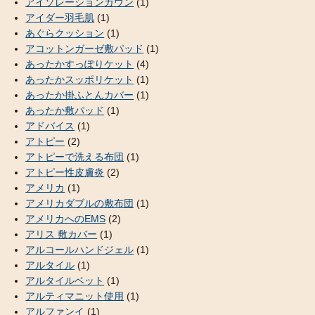
アイソレーションガウン
(1)
アイダー羽毛肌
(1)
あぐらクッション
(1)
アコットンガーゼ敷パッド
(1)
あったかすっぽりケット
(4)
あったかスッポリケット
(1)
あったか掛ふとんカバー
(1)
あったか敷パッド
(1)
アドバイス
(1)
アトピー
(2)
アトピーで洗える布団
(1)
アトピー性皮膚炎
(2)
アメリカ
(1)
アメリカダブルの敷布団
(1)
アメリカへのEMS
(2)
アリス 敷カバー
(1)
アルコールハンドジェル
(1)
アルタイル
(1)
アルタイルベット
(1)
アルティマニット使用
(1)
アルファンイ
(1)