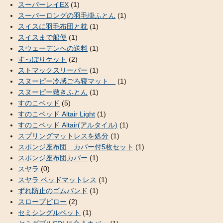
スーパーレイEX
(1)
スーパーロングの羽毛掛ふとん
(1)
スイスに羽毛布団と枕
(1)
スイスまで船便
(1)
スウェーデンへの送料
(1)
すっぽりケット
(2)
ストマックスリーパー
(1)
スヌーピー冷感ごろ寝マット
(1)
スヌーピー敷きふとん
(1)
すのこベッド
(5)
すのこベッド Altair Light
(1)
すのこベッド Altair(アルタイル)
(1)
スプリングマットレスを処分
(1)
スポンジ座布団 カバー付5枚セット
(1)
スポンジ座布団カバー
(1)
スヤラ
(0)
スヤラ ベッドマットレス
(1)
ずれ防止のゴムバンド
(1)
スロープピロー
(2)
セミシングルベット
(1)