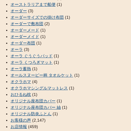
オーストラリアまで船便
(1)
オーダー
(3)
オーダーサイズでの掛け布団
(1)
オーダーで敷布団
(2)
オーダーメード
(1)
オーダーメイド
(1)
オーダー布団
(1)
オーラ
(3)
オーラ ぐうぐうパッド
(1)
オーラ くつろぎマット
(1)
オーラ蓄熱
(1)
オールスヌーピー柄 タオルケット
(1)
オクラホマ
(4)
オクラホマシングルマットレス
(1)
おひるね枕
(1)
オリジナル座布団カバー
(1)
オリジナル座布団カバー 紬
(1)
オリジナル防炎ふとん
(1)
お客様の声
(2,147)
お店情報
(459)