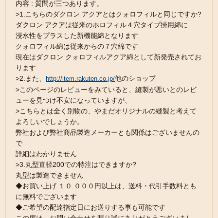
内容 : 質問が三つあります。
>1.こちらのダクロン アクアとはクォロフィルと同じですか?
ダクロン アクアは従来のホロフィル４穴タイプ掛用綿に
浸水性をプラスした新機能綿となります
クォロフィル綿は従来からの７穴綿です
現在はダクロン クォロフィルアクア綿として新発売されてお
ります
>2.また、
他のショップ
http://item.rakuten.co.jp/
>このページのレビューをみていると、縫製が悪いとのレビ
ューを見つけ不安になっていますが、
>こちらとは全く別物の、やまだオリジナルの縫製と考えて
よろしいでしょうか。
弊社および弊社商品製造メーカーとも関係はございませんの
で
詳細はわかりません
>3.丸型直径200での特注はできますか?
丸型は製造できません
◆お買い上げ １０.０００円以上は、送料・代引手数料とも
に無料でございます
◆ご希望の配達指定日にお送りする事も可能です