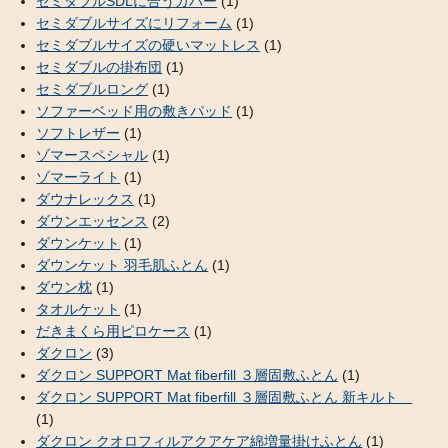
セミダブルSDLに合うカバー
(1)
セミダブルサイズにリフォーム
(1)
セミダブルサイズの硬いマットレス
(1)
セミダブルの掛布団
(1)
セミダブルロング
(1)
ソファーベッド用の敷きパッド
(1)
ソフトレザー
(1)
ゾマースペシャル
(1)
ゾマーライト
(1)
ダウナレックス
(1)
ダウンエッセンス
(2)
ダウンケット
(1)
ダウンケット 羽毛肌ふとん
(1)
ダウン枕
(1)
タオルケット
(1)
だきまくら用ピロケース
(1)
ダクロン
(3)
ダクロン SUPPORT Mat fiberfill ３層固敷ふとん
(1)
ダクロン SUPPORT Mat fiberfill ３層固敷ふとん 新キルト
(1)
ダクロン クオロフィルアクアケア綿増量掛けふとん
(1)