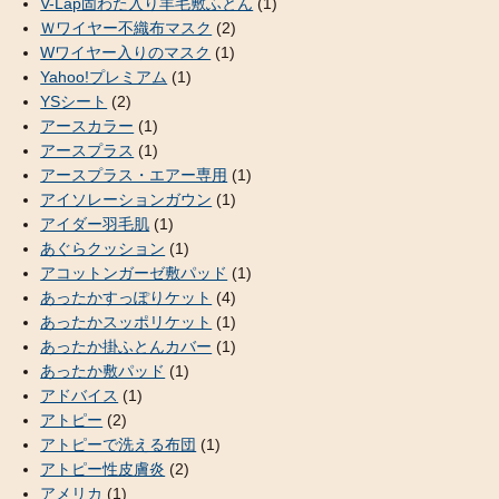
V-Lap固わた入り羊毛敷ふとん
(1)
Ｗワイヤー不織布マスク
(2)
Wワイヤー入りのマスク
(1)
Yahoo!プレミアム
(1)
YSシート
(2)
アースカラー
(1)
アースプラス
(1)
アースプラス・エアー専用
(1)
アイソレーションガウン
(1)
アイダー羽毛肌
(1)
あぐらクッション
(1)
アコットンガーゼ敷パッド
(1)
あったかすっぽりケット
(4)
あったかスッポリケット
(1)
あったか掛ふとんカバー
(1)
あったか敷パッド
(1)
アドバイス
(1)
アトピー
(2)
アトピーで洗える布団
(1)
アトピー性皮膚炎
(2)
アメリカ
(1)