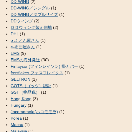
DD-WING
(2)
DD-WING／シングル
(1)
DD-WING／ダブルサイズ
(1)
DDウィング
(2)
ＤＤウィング替え側地
(2)
DHL
(1)
e-ふとん屋さん
(1)
e-布団屋さん
(1)
EMS
(9)
EMSの海外発送
(30)
Finlayson(フィンレイソン) 掛カバー
(1)
fossflakes フォスフレイクス
(1)
GELTRON
(1)
GOTS（ゴッツ）認証
(1)
GST（物品税）
(1)
Hong Kong
(3)
Hungary
(1)
Jocomomola(ホコモモラ)
(1)
Korea
(1)
Macau
(1)
Malaysia
(1)