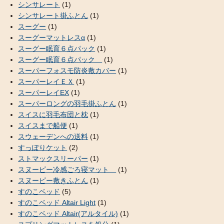
シンサレート
(1)
シンサレート掛ふとん
(1)
スーグー
(1)
スーグーマットレスα
(1)
スーグー眠育６点パック
(1)
スーグー眠育６点パック
(1)
スーパーフォスモ防炎敷カバー
(1)
スーパーレイＥＸ
(1)
スーパーレイEX
(1)
スーパーロングの羽毛掛ふとん
(1)
スイスに羽毛布団と枕
(1)
スイスまで船便
(1)
スウェーデンへの送料
(1)
すっぽりケット
(2)
ストマックスリーパー
(1)
スヌーピー冷感ごろ寝マット
(1)
スヌーピー敷きふとん
(1)
すのこベッド
(5)
すのこベッド Altair Light
(1)
すのこベッド Altair(アルタイル)
(1)