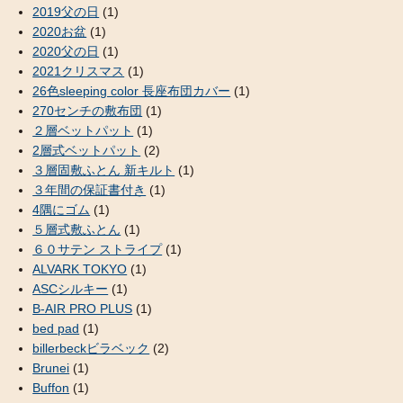
2019父の日
(1)
2020お盆
(1)
2020父の日
(1)
2021クリスマス
(1)
26色sleeping color 長座布団カバー
(1)
270センチの敷布団
(1)
２層ベットパット
(1)
2層式ベットパット
(2)
３層固敷ふとん 新キルト
(1)
３年間の保証書付き
(1)
4隅にゴム
(1)
５層式敷ふとん
(1)
６０サテン ストライプ
(1)
ALVARK TOKYO
(1)
ASCシルキー
(1)
B-AIR PRO PLUS
(1)
bed pad
(1)
billerbeckビラベック
(2)
Brunei
(1)
Buffon
(1)