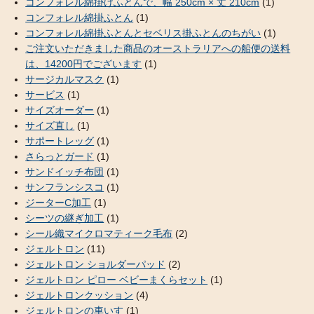
コンフォレル綿掛けふとんで、幅 250cm × 丈 210cm
(1)
コンフォレル綿掛ふとん
(1)
コンフォレル綿掛ふとんとセベリス掛ふとんのちがい
(1)
ご注文いただきました商品のオーストラリアへの船便の送料
は、14200円でございます
(1)
サージカルマスク
(1)
サービス
(1)
サイズオーダー
(1)
サイズ直し
(1)
サポートレッグ
(1)
さらっとガード
(1)
サンドイッチ布団
(1)
サンフランシスコ
(1)
ジーターC加工
(1)
シーツの継ぎ加工
(1)
シール織マイクロマティーク毛布
(2)
ジェルトロン
(11)
ジェルトロン ショルダーパッド
(2)
ジェルトロン ピロー ベビーまくらセット
(1)
ジェルトロンクッション
(4)
ジェルトロンの車いす
(1)