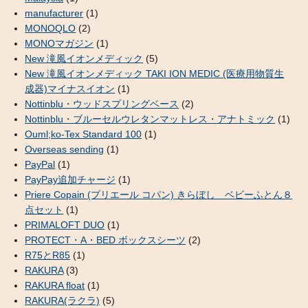
manufacturer
(1)
MONOQLO
(2)
MONOマガジン
(1)
New 滝風イオンメディック
(5)
New 滝風イオンメディック TAKI ION MEDIC (医療用物質生
成器)マイナスイオン
(1)
Nottinblu・ウッドスプリングベース
(2)
Nottinblu・ブルーセルウレタンマットレス・アナトミック
(1)
Ouml;ko-Tex Standard 100
(1)
Overseas sending
(1)
PayPal
(1)
PayPay追加チャージ
(1)
Priere Copain (プリエール コパン) きらぼし ベビーふとん８
点セット
(1)
PRIMALOFT DUO
(1)
PROTECT・A・BED ボックスシーツ
(2)
R75とR85
(1)
RAKURA
(3)
RAKURA float
(1)
RAKURA(ラクラ)
(5)