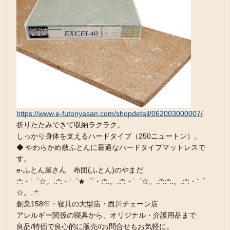
https://www.e-futonyasan.com/shopdetail/062003000007/
折りたたみできて収納ラクラク。
しっかり身体を支えるハードタイプ（250ニュートン）。
◆ やわらかめ敷ふとんに最適なハードタイプマットレスで
す。
e-ふとん屋さん 布団(ふとん)のやまだ
:*:・’゜☆。.:*:・’゜★゜’・:*:.。.:*:・’゜☆。.:*::*:.。.:*:・’゜
☆。.:*:
創業158年・寝具の大型店・西川チェーン店
アレルギー関係の寝具から、オリジナル・介護用品まで
良品/特価で良心的に販売//お問合せもお気軽に。