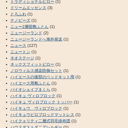
トラディショナルピロー
(1)
ドリームエッセンス
(3)
とろふわ
(1)
ナノビーズ
(1)
ニュー2層固敷ふとん
(1)
ニュージーランド
(2)
ニュージーランドへ海外発送
(1)
ニュース
(127)
ニュートン
(1)
ネオステージ
(1)
ネックスフィットピロー
(1)
ノロウィルス感染防御セット
(1)
ハイエースの後部のベッドキット用
(1)
ハイエース用敷ふとん
(1)
バイオシェイプまくら
(1)
ハイキュ ヴィロブロック
(1)
ハイキュ ヴィロブロック トッパー
(1)
ハイキュウ ヴィロブロック
(1)
ハイキュウビロブロックマットレス
(1)
ハイクォリティ二層式羽毛掛布団
(1)
ハウスダストダニアレルギー
(1)