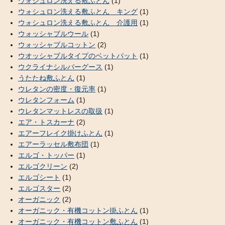
ウォシュロン洗える敷ふとん
(1)
ウォシュロン洗える敷ふとん キング
(1)
ウォシュロン洗える敷ふとん 介護用
(1)
ウォッシャブルウール
(1)
ウォッシャブルコットン
(2)
ウオッシャブルタイプのベットパット
(1)
ウクライナシルバーグース
(1)
うたたね敷ふとん
(1)
ウレタンの密度・復元率
(1)
ウレタンフォーム
(1)
ウレタンマットレスの取扱
(1)
エア・トスカーナ
(2)
エアーフレイク掛けふとん
(1)
エアーラッセル敷布団
(1)
エルゴ・トッパー
(1)
エルゴクリーン
(2)
エルゴシート
(1)
エルゴスター
(2)
オーガニック
(2)
オーガニック・有機コットン掛ふとん
(1)
オーガニック・有機コットン敷ふとん
(1)