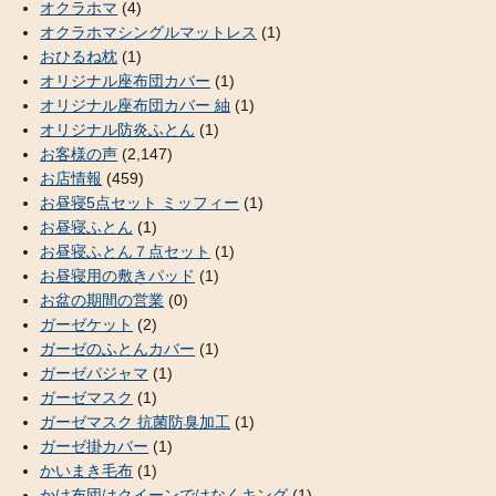
オクラホマ
(4)
オクラホマシングルマットレス
(1)
おひるね枕
(1)
オリジナル座布団カバー
(1)
オリジナル座布団カバー 紬
(1)
オリジナル防炎ふとん
(1)
お客様の声
(2,147)
お店情報
(459)
お昼寝5点セット ミッフィー
(1)
お昼寝ふとん
(1)
お昼寝ふとん７点セット
(1)
お昼寝用の敷きパッド
(1)
お盆の期間の営業
(0)
ガーゼケット
(2)
ガーゼのふとんカバー
(1)
ガーゼパジャマ
(1)
ガーゼマスク
(1)
ガーゼマスク 抗菌防臭加工
(1)
ガーゼ掛カバー
(1)
かいまき毛布
(1)
かけ布団はクイーンではなくキング
(1)