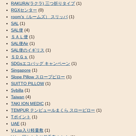
RAKURA(ラクラ) 三つ折りタイプ
(1)
RGXセンター
(0)
room's（ルームズ） スリッパ
(1)
SAL
(1)
SAL便
(4)
ＳＡＬ便
(1)
SAL便Air
(1)
SAL便のイギリス
(1)
ＳＤＧｓ
(1)
SDGsエコバッグ キャンペーン
(1)
Singapore
(1)
Slope Pillow スロープピロー
(1)
SUITTO PILLOW
(1)
Sybilla
(1)
Taiwan
(4)
TAKI ION MEDIC
(1)
TEMPUR テンピュールまくら スローピロー
(1)
Tポイント
(1)
UAE
(1)
V-Lap入り軽量敷
(1)