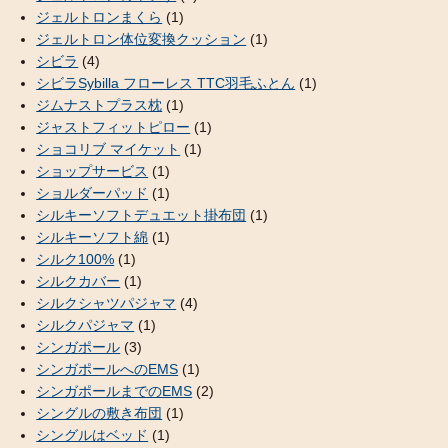
ジェルトロンまくら
(1)
ジェルトロン体位変換クッション
(1)
シビラ
(4)
シビラSybilla フローレス TTC羽毛ふとん
(1)
ジムナストプラス枕
(1)
ジャストフィットピロー
(1)
ショコリブ マイケット
(1)
ショップサービス
(1)
ショルダーパッド
(1)
シルキーソフトデュエット掛布団
(1)
シルキーソフト綿
(1)
シルク100%
(1)
シルクカバー
(1)
シルクシャツパジャマ
(4)
シルクパジャマ
(1)
シンガポール
(3)
シンガポールへのEMS
(1)
シンガポールまでのEMS
(2)
シングルの敷き布団
(1)
シングルはベッド
(1)