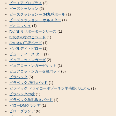
ビーエアプロプラス
(2)
ビーズクッション
(2)
ビーズクッション ─ 34丸球ボール
(1)
ビーズクッション ─ ボルスター
(1)
ピオニッシュ
(1)
ひだまりサポーターシリーズ
(1)
ひのきのすのこベッド
(1)
ひのきの二段ベッド
(1)
ビバルディ・ピロー
(1)
ビューティース ター
(1)
ピュアコットンガーゼ
(2)
ピュアコットンガーゼケット
(1)
ピュアコットンガーゼ敷パッド
(5)
ビラベック
(5)
ビラベック /羊毛パッド
(1)
ビラベック ドライコーポゾーネン羊毛掛けふとん
(1)
ビラベックの枕
(1)
ビラベック羊毛敷きパッド
(1)
ピローDMグランデ
(1)
ピローグランデ
(6)