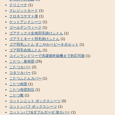
クリミーナ
(1)
クレジットカード
(1)
クロネコヤマト便
(1)
ケットアンドシーツ
(1)
ゴールデンウィーク
(1)
ゴアテックス生地羽毛掛けふとん
(1)
ゴアラミネート羽毛掛けふとん
(1)
ゴア羽毛ふとん すこやかベビー６点セット
(1)
ゴア羽毛合掛ふとん
(1)
コインランドリーで洗濯後乾燥機まで対応可能
(1)
こたつ・座布団
(25)
こたつカバー
(2)
コタツカバー
(1)
こたつふとんカバー
(1)
こたつ布団
(1)
こたつ布団別注
(1)
こたつ敷
(1)
コットンニット ボックスシーツ
(0)
コットンパフ ボックスシーツ
(1)
コットンパフ&ダブルガーゼ 掛カバー
(1)