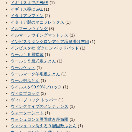
イギリスまでのEMS
(1)
イギリス宛にSAL
(1)
イタリアンフトン
(2)
イタリア製のマニフレックス
(1)
イルマーレウィング
(3)
イルマーレウイングマットレス
(1)
インビスタダンクロンアクア増量掛け布団
(1)
インビスタ社 ダクロン ベッドパッド
(1)
ウール１５層式敷
(1)
ウール１５層式敷ふとん
(1)
ウールケット
(1)
ウールマーク羊毛敷ふとん
(1)
ウール敷ふとん
(1)
ウイルスを99.99%ブロック
(1)
ヴィロブロック
(3)
ヴィロブロック トッパー
(1)
ウィングタイプのメンテナンス
(1)
ウォーターシート
(1)
ウォシュロン３層固敷き座布団
(1)
ウォシュロン洗える３層固敷ふとん
(1)