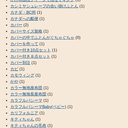
カシミヤシュレープの合い掛けふとん
(1)
カナダ・BC州
(1)
カナダへの船便
(1)
カバー
(2)
カバーサイズ規格
(1)
カバーの中でふとんがぐちゃぐちゃ
(0)
カバーを作って
(1)
カバー付き10点セット
(1)
カバー付き８点セット
(1)
カバー別注
(1)
カビ
(1)
カモウィング
(1)
かや
(1)
カラー無地座布団
(1)
カラー無地長座布団
(1)
カラフルパシーマ
(1)
カラフルパシーマBaby(ベビー)
(1)
カリフォルニア
(1)
キティちゃん
(1)
キティちゃんの毛布
(1)