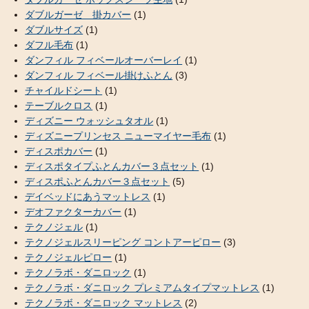
ダブルガーゼ 掛カバー
(1)
ダブルサイズ
(1)
ダフル毛布
(1)
ダンフィル フィベールオーバーレイ
(1)
ダンフィル フィベール掛けふとん
(3)
チャイルドシート
(1)
テーブルクロス
(1)
ディズニー ウォッシュタオル
(1)
ディズニープリンセス ニューマイヤー毛布
(1)
ディスポカバー
(1)
ディスポタイプふとんカバー３点セット
(1)
ディスポふとんカバー３点セット
(5)
デイベッドにあうマットレス
(1)
デオファクターカバー
(1)
テクノジェル
(1)
テクノジェルスリーピング コントアーピロー
(3)
テクノジェルピロー
(1)
テクノラボ・ダニロック
(1)
テクノラボ・ダニロック プレミアムタイプマットレス
(1)
テクノラボ・ダニロック マットレス
(2)