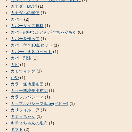
カナダ・BC州
(1)
カナダへの船便
(1)
カバー
(2)
カバーサイズ規格
(1)
カバーの中でふとんがぐちゃぐちゃ
(0)
カバーを作って
(1)
カバー付き10点セット
(1)
カバー付き８点セット
(1)
カバー別注
(1)
カビ
(1)
カモウィング
(1)
かや
(1)
カラー無地座布団
(1)
カラー無地長座布団
(1)
カラフルパシーマ
(1)
カラフルパシーマBaby(ベビー)
(1)
カリフォルニア
(1)
キティちゃん
(1)
キティちゃんの毛布
(1)
ギフト
(2)