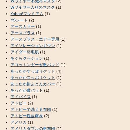
Ｗワイヤー不織布マスク
(2)
Wワイヤー入りのマスク
(1)
Yahoo!プレミアム
(1)
YSシート
(2)
アースカラー
(1)
アースプラス
(1)
アースプラス・エアー専用
(1)
アイソレーションガウン
(1)
アイダー羽毛肌
(1)
あぐらクッション
(1)
アコットンガーゼ敷パッド
(1)
あったかすっぽりケット
(4)
あったかスッポリケット
(1)
あったか掛ふとんカバー
(1)
あったか敷パッド
(1)
アドバイス
(1)
アトピー
(2)
アトピーで洗える布団
(1)
アトピー性皮膚炎
(2)
アメリカ
(1)
アメリカダブルの敷布団
(1)