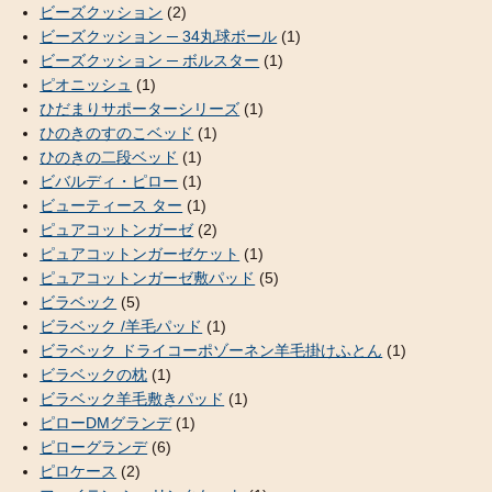
ビーズクッション
(2)
ビーズクッション ─ 34丸球ボール
(1)
ビーズクッション ─ ボルスター
(1)
ピオニッシュ
(1)
ひだまりサポーターシリーズ
(1)
ひのきのすのこベッド
(1)
ひのきの二段ベッド
(1)
ビバルディ・ピロー
(1)
ビューティース ター
(1)
ピュアコットンガーゼ
(2)
ピュアコットンガーゼケット
(1)
ピュアコットンガーゼ敷パッド
(5)
ビラベック
(5)
ビラベック /羊毛パッド
(1)
ビラベック ドライコーポゾーネン羊毛掛けふとん
(1)
ビラベックの枕
(1)
ビラベック羊毛敷きパッド
(1)
ピローDMグランデ
(1)
ピローグランデ
(6)
ピロケース
(2)