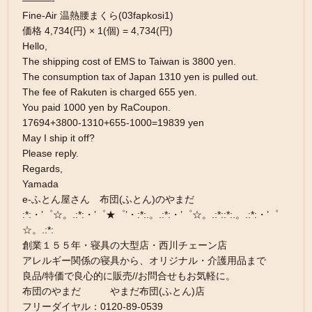
———-
Fine-Air 温熱腰まくら(03fapkosi1)
価格 4,734(円) × 1(個) = 4,734(円)
Hello,
The shipping cost of EMS to Taiwan is 3800 yen.
The consumption tax of Japan 1310 yen is pulled out.
The fee of Rakuten is charged 655 yen.
You paid 1000 yen by RaCoupon.
17694+3800-1310+655-1000=19839 yen
May I ship it off?
Please reply.
Regards,
Yamada
e-ふとん屋さん 布団(ふとん)のやまだ
:*:・’゜☆。.:*:・’゜★゜’・:*:.。.:*:・’゜☆。.:*::*:.。.:*:・’゜
☆。.:*:
創業１５５年・寝具の大型店・西川チェーン店
アレルギー関係の寝具から、オリジナル・介護用品まで
良品/特価で良心的に販売//お問合せもお気軽に。
布団のやまだ やまだ布団(ふとん)店
フリーダイヤル：0120-89-0539