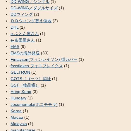
DD-WING／シングル
(1)
DD-WING／ダブルサイズ
(1)
DDウィング
(2)
ＤＤウィング替え側地
(2)
DHL
(1)
e-ふとん屋さん
(1)
e-布団屋さん
(1)
EMS
(9)
EMSの海外発送
(30)
Finlayson(フィンレイソン) 掛カバー
(1)
fossflakes フォスフレイクス
(1)
GELTRON
(1)
GOTS（ゴッツ）認証
(1)
GST（物品税）
(1)
Hong Kong
(3)
Hungary
(1)
Jocomomola(ホコモモラ)
(1)
Korea
(1)
Macau
(1)
Malaysia
(1)
manufacturer
(1)