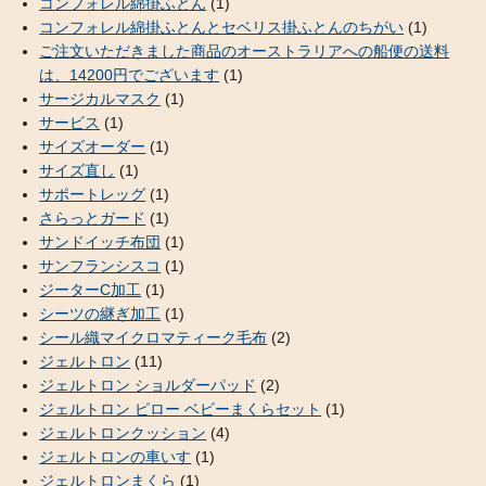
コンフォレル綿掛ふとん
(1)
コンフォレル綿掛ふとんとセベリス掛ふとんのちがい
(1)
ご注文いただきました商品のオーストラリアへの船便の送料
は、14200円でございます
(1)
サージカルマスク
(1)
サービス
(1)
サイズオーダー
(1)
サイズ直し
(1)
サポートレッグ
(1)
さらっとガード
(1)
サンドイッチ布団
(1)
サンフランシスコ
(1)
ジーターC加工
(1)
シーツの継ぎ加工
(1)
シール織マイクロマティーク毛布
(2)
ジェルトロン
(11)
ジェルトロン ショルダーパッド
(2)
ジェルトロン ピロー ベビーまくらセット
(1)
ジェルトロンクッション
(4)
ジェルトロンの車いす
(1)
ジェルトロンまくら
(1)