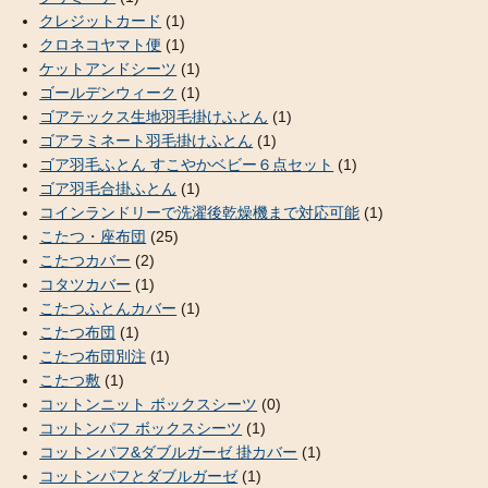
クレジットカード
(1)
クロネコヤマト便
(1)
ケットアンドシーツ
(1)
ゴールデンウィーク
(1)
ゴアテックス生地羽毛掛けふとん
(1)
ゴアラミネート羽毛掛けふとん
(1)
ゴア羽毛ふとん すこやかベビー６点セット
(1)
ゴア羽毛合掛ふとん
(1)
コインランドリーで洗濯後乾燥機まで対応可能
(1)
こたつ・座布団
(25)
こたつカバー
(2)
コタツカバー
(1)
こたつふとんカバー
(1)
こたつ布団
(1)
こたつ布団別注
(1)
こたつ敷
(1)
コットンニット ボックスシーツ
(0)
コットンパフ ボックスシーツ
(1)
コットンパフ&ダブルガーゼ 掛カバー
(1)
コットンパフとダブルガーゼ
(1)