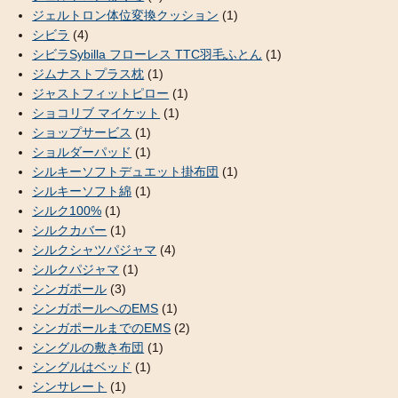
ジェルトロン体位変換クッション
(1)
シビラ
(4)
シビラSybilla フローレス TTC羽毛ふとん
(1)
ジムナストプラス枕
(1)
ジャストフィットピロー
(1)
ショコリブ マイケット
(1)
ショップサービス
(1)
ショルダーパッド
(1)
シルキーソフトデュエット掛布団
(1)
シルキーソフト綿
(1)
シルク100%
(1)
シルクカバー
(1)
シルクシャツパジャマ
(4)
シルクパジャマ
(1)
シンガポール
(3)
シンガポールへのEMS
(1)
シンガポールまでのEMS
(2)
シングルの敷き布団
(1)
シングルはベッド
(1)
シンサレート
(1)