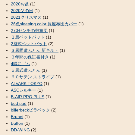
2020お盆
(1)
2020父の日
(1)
2021クリスマス
(1)
26色sleeping color 長座布団カバー
(1)
270センチの敷布団
(1)
２層ベットパット
(1)
2層式ベットパット
(2)
３層固敷ふとん 新キルト
(1)
３年間の保証書付き
(1)
4隅にゴム
(1)
５層式敷ふとん
(1)
６０サテン ストライプ
(1)
ALVARK TOKYO
(1)
ASCシルキー
(1)
B-AIR PRO PLUS
(1)
bed pad
(1)
billerbeckビラベック
(2)
Brunei
(1)
Buffon
(1)
DD-WING
(2)