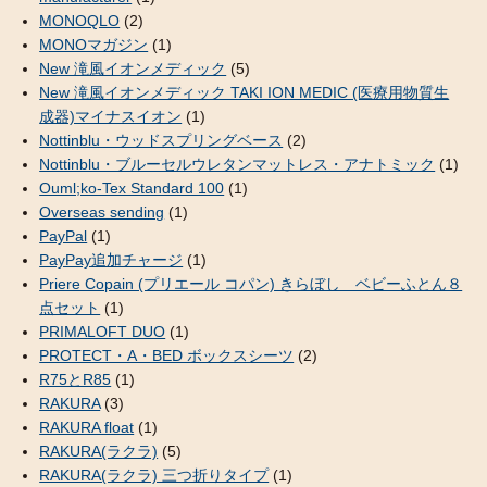
MONOQLO
(2)
MONOマガジン
(1)
New 滝風イオンメディック
(5)
New 滝風イオンメディック TAKI ION MEDIC (医療用物質生
成器)マイナスイオン
(1)
Nottinblu・ウッドスプリングベース
(2)
Nottinblu・ブルーセルウレタンマットレス・アナトミック
(1)
Ouml;ko-Tex Standard 100
(1)
Overseas sending
(1)
PayPal
(1)
PayPay追加チャージ
(1)
Priere Copain (プリエール コパン) きらぼし ベビーふとん８
点セット
(1)
PRIMALOFT DUO
(1)
PROTECT・A・BED ボックスシーツ
(2)
R75とR85
(1)
RAKURA
(3)
RAKURA float
(1)
RAKURA(ラクラ)
(5)
RAKURA(ラクラ) 三つ折りタイプ
(1)