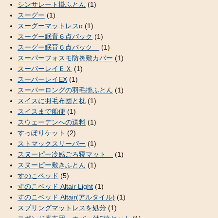
シンサレート掛ふとん
(1)
スーグー
(1)
スーグーマットレスα
(1)
スーグー眠育６点パック
(1)
スーグー眠育６点パック
(1)
スーパーフォスモ防炎敷カバー
(1)
スーパーレイＥＸ
(1)
スーパーレイEX
(1)
スーパーロングの羽毛掛ふとん
(1)
スイスに羽毛布団と枕
(1)
スイスまで船便
(1)
スウェーデンへの送料
(1)
すっぽりケット
(2)
ストマックスリーパー
(1)
スヌーピー冷感ごろ寝マット
(1)
スヌーピー敷きふとん
(1)
すのこベッド
(5)
すのこベッド Altair Light
(1)
すのこベッド Altair(アルタイル)
(1)
スプリングマットレスを処分
(1)