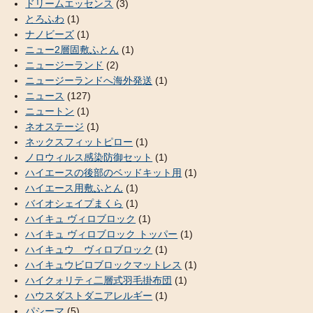
ドリームエッセンス
(3)
とろふわ
(1)
ナノビーズ
(1)
ニュー2層固敷ふとん
(1)
ニュージーランド
(2)
ニュージーランドへ海外発送
(1)
ニュース
(127)
ニュートン
(1)
ネオステージ
(1)
ネックスフィットピロー
(1)
ノロウィルス感染防御セット
(1)
ハイエースの後部のベッドキット用
(1)
ハイエース用敷ふとん
(1)
バイオシェイプまくら
(1)
ハイキュ ヴィロブロック
(1)
ハイキュ ヴィロブロック トッパー
(1)
ハイキュウ ヴィロブロック
(1)
ハイキュウビロブロックマットレス
(1)
ハイクォリティ二層式羽毛掛布団
(1)
ハウスダストダニアレルギー
(1)
パシーマ
(5)