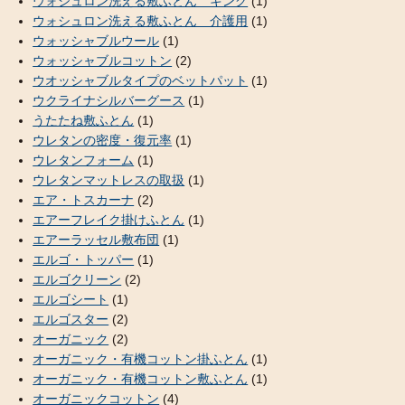
ウォシュロン洗える敷ふとん キング
(1)
ウォシュロン洗える敷ふとん 介護用
(1)
ウォッシャブルウール
(1)
ウォッシャブルコットン
(2)
ウオッシャブルタイプのベットパット
(1)
ウクライナシルバーグース
(1)
うたたね敷ふとん
(1)
ウレタンの密度・復元率
(1)
ウレタンフォーム
(1)
ウレタンマットレスの取扱
(1)
エア・トスカーナ
(2)
エアーフレイク掛けふとん
(1)
エアーラッセル敷布団
(1)
エルゴ・トッパー
(1)
エルゴクリーン
(2)
エルゴシート
(1)
エルゴスター
(2)
オーガニック
(2)
オーガニック・有機コットン掛ふとん
(1)
オーガニック・有機コットン敷ふとん
(1)
オーガニックコットン
(4)