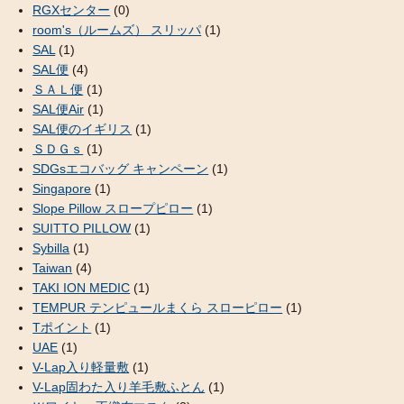
RGXセンター
(0)
room's（ルームズ） スリッパ
(1)
SAL
(1)
SAL便
(4)
ＳＡＬ便
(1)
SAL便Air
(1)
SAL便のイギリス
(1)
ＳＤＧｓ
(1)
SDGsエコバッグ キャンペーン
(1)
Singapore
(1)
Slope Pillow スロープピロー
(1)
SUITTO PILLOW
(1)
Sybilla
(1)
Taiwan
(4)
TAKI ION MEDIC
(1)
TEMPUR テンピュールまくら スローピロー
(1)
Tポイント
(1)
UAE
(1)
V-Lap入り軽量敷
(1)
V-Lap固わた入り羊毛敷ふとん
(1)