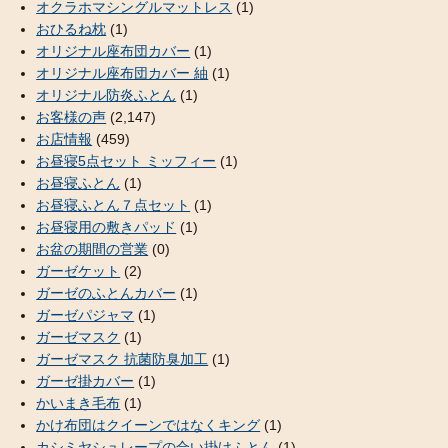
オクラホマシングルマットレス
(1)
おひるね枕
(1)
オリジナル座布団カバー
(1)
オリジナル座布団カバー 紬
(1)
オリジナル防炎ふとん
(1)
お客様の声
(2,147)
お店情報
(459)
お昼寝5点セット ミッフィー
(1)
お昼寝ふとん
(1)
お昼寝ふとん７点セット
(1)
お昼寝用の敷きパッド
(1)
お盆の期間の営業
(0)
ガーゼケット
(2)
ガーゼのふとんカバー
(1)
ガーゼパジャマ
(1)
ガーゼマスク
(1)
ガーゼマスク 抗菌防臭加工
(1)
ガーゼ掛カバー
(1)
かいまき毛布
(1)
かけ布団はクイーンではなくキング
(1)
カシミヤシュレープの合い掛けふとん
(1)