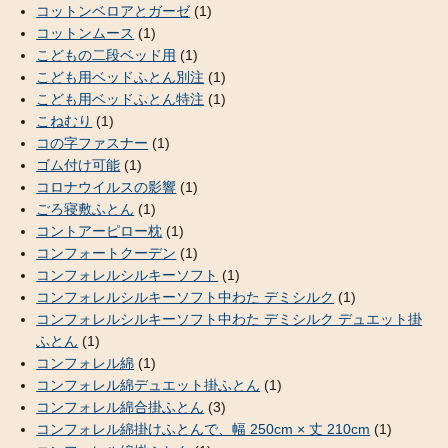
コットンベロアとガーゼ
(1)
コットンムース
(1)
こどもの二段ベッド用
(1)
こども用ベッドふとん別注
(1)
こども用ベッドふとん特注
(1)
こねむり
(1)
コの字ファスナー
(1)
ゴム付け可能
(1)
コロナウイルスの影響
(1)
ごろ寝敷ふとん
(1)
コントアーピロー枕
(1)
コンフォートクーデン
(1)
コンフォレルシルキーソフト
(1)
コンフォレルシルキーソフト中わた デミシルク
(1)
コンフォレルシルキーソフト中わた デミシルク デュエット掛
ふとん
(1)
コンフォレル綿
(1)
コンフォレル綿デュエット掛ふとん
(1)
コンフォレル綿合掛ふとん
(3)
コンフォレル綿掛けふとんで、幅 250cm × 丈 210cm
(1)