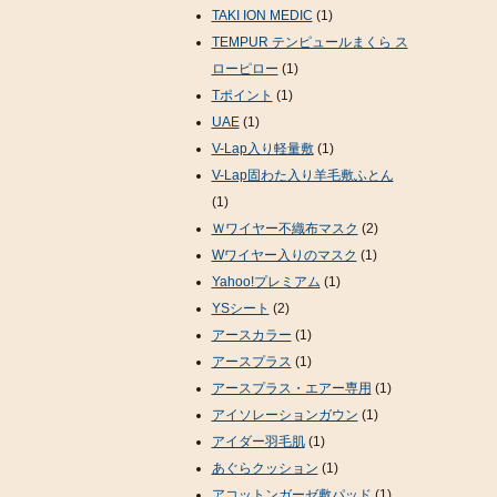
TAKI ION MEDIC
(1)
TEMPUR テンピュールまくら ス
ローピロー
(1)
Tポイント
(1)
UAE
(1)
V-Lap入り軽量敷
(1)
V-Lap固わた入り羊毛敷ふとん
(1)
Ｗワイヤー不織布マスク
(2)
Wワイヤー入りのマスク
(1)
Yahoo!プレミアム
(1)
YSシート
(2)
アースカラー
(1)
アースプラス
(1)
アースプラス・エアー専用
(1)
アイソレーションガウン
(1)
アイダー羽毛肌
(1)
あぐらクッション
(1)
アコットンガーゼ敷パッド
(1)