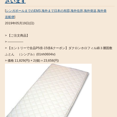
ざいます
[
シンガポールまでのEMS
,
海外まで日本の布団
,
海外住所
,
海外発送
,
海外発
送船便
]
2019年05月19日(日)
> 【ご注文商品】
> —————
> 【エントリーで全品P5倍-15倍&クーポン】ダクロンホロフィル綿３層固敷
ふとん （シングル）(01nh0604iv)
> 価格 11,829(円) × 2(個) = 23,658(円)