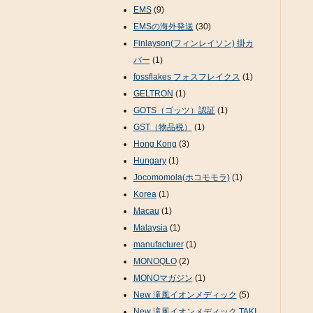
EMS
(9)
EMSの海外発送
(30)
Finlayson(フィンレイソン) 掛カ
バー
(1)
fossflakes フォスフレイクス
(1)
GELTRON
(1)
GOTS（ゴッツ）認証
(1)
GST（物品税）
(1)
Hong Kong
(3)
Hungary
(1)
Jocomomola(ホコモモラ)
(1)
Korea
(1)
Macau
(1)
Malaysia
(1)
manufacturer
(1)
MONOQLO
(2)
MONOマガジン
(1)
New 滝風イオンメディック
(5)
New 滝風イオンメディック TAKI