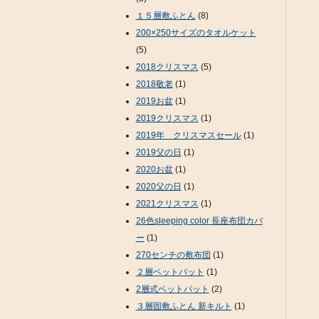
１５層敷ふとん
(8)
200×250サイズのタオルケット
(5)
2018クリスマス
(5)
2018敬老
(1)
2019お盆
(1)
2019クリスマス
(1)
2019年 クリスマスセール
(1)
2019父の日
(1)
2020お盆
(1)
2020父の日
(1)
2021クリスマス
(1)
26色sleeping color 長座布団カバ
ー
(1)
270センチの敷布団
(1)
２層ベットパット
(1)
2層式ベットパット
(2)
３層固敷ふとん 新キルト
(1)