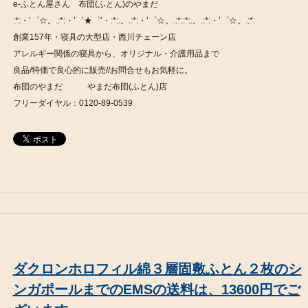
e-ふとん屋さん 布団(ふとん)のやまだ
:*:・’゜☆。.:*:・’゜★゜’・:*:.。.:*:・’゜☆。.:*::*:.。.:*:・’゜☆。.:*:
創業157年・寝具の大型店・西川チェーン店
アレルギー関係の寝具から、オリジナル・介護用品まで
良品/特価で良心的に販売//お問合せもお気軽に。
布団のやまだ やまだ布団(ふとん)店
フリーダイヤル：0120-89-0539
ダクロンホロフィル綿３層固敷ふとん２枚のシ
ンガポールまでのEMSの送料は、13600円でご