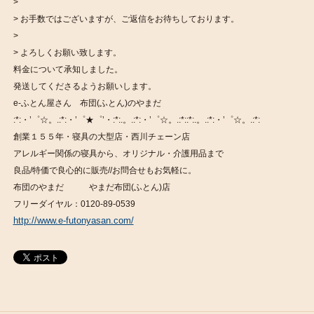
>
> お手数ではございますが、ご返信をお待ちしております。
>
> よろしくお願い致します。
料金について承知しました。
発送してくださるようお願いします。
e-ふとん屋さん 布団(ふとん)のやまだ
:*:・’゜☆。.:*:・’゜★゜’・:*:.。.:*:・’゜☆。.:*::*:.。.:*:・’゜☆。.:*:
創業１５５年・寝具の大型店・西川チェーン店
アレルギー関係の寝具から、オリジナル・介護用品まで
良品/特価で良心的に販売//お問合せもお気軽に。
布団のやまだ やまだ布団(ふとん)店
フリーダイヤル：0120-89-0539
http://www.e-futonyasan.com/