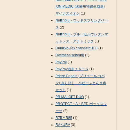
ION MEDIC (医療用物質生成器)
マイナスイオン
(1)
Nottinblu・ウッドスプリングベー
ス
(2)
Nottinblu・ブルーセルウレタンマ
ットレス・アナトミック
(1)
Ouml;ko-Tex Standard 100
(1)
Overseas sending
(1)
PayPal
(1)
PayPay追加チャージ
(1)
Priere Copain (プリエール コパ
ン) きらぼし ベビーふとん８点
セット
(1)
PRIMALOFT DUO
(1)
PROTECT・A・BED ボックスシ
ーツ
(2)
R75とR85
(1)
RAKURA
(3)