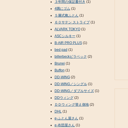
３年間の保証書付き
(1)
4隅にゴム
(1)
５層式敷ふとん
(1)
６０サテン ストライプ
(1)
ALVARK TOKYO
(1)
ASCシルキー
(1)
B-AIR PRO PLUS
(1)
bed pad
(1)
billerbeckビラベック
(2)
Brunei
(1)
Buffon
(1)
DD-WING
(2)
DD-WING／シングル
(1)
DD-WING／ダブルサイズ
(1)
DDウィング
(2)
ＤＤウィング替え側地
(2)
DHL
(1)
e-ふとん屋さん
(1)
e-布団屋さん
(1)