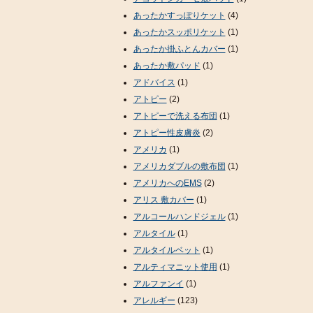
あったかすっぽりケット
(4)
あったかスッポリケット
(1)
あったか掛ふとんカバー
(1)
あったか敷パッド
(1)
アドバイス
(1)
アトピー
(2)
アトピーで洗える布団
(1)
アトピー性皮膚炎
(2)
アメリカ
(1)
アメリカダブルの敷布団
(1)
アメリカへのEMS
(2)
アリス 敷カバー
(1)
アルコールハンドジェル
(1)
アルタイル
(1)
アルタイルベット
(1)
アルティマニット使用
(1)
アルファンイ
(1)
アレルギー
(123)