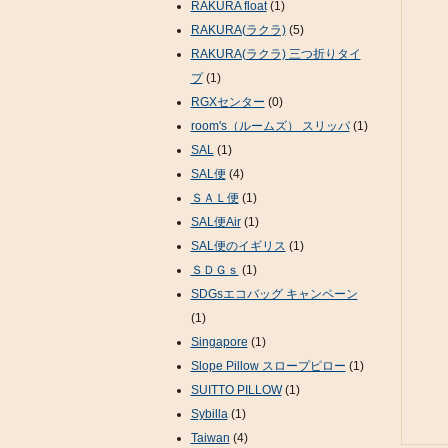
RAKURA float
(1)
RAKURA(ラクラ)
(5)
RAKURA(ラクラ) 三つ折りタイ
プ
(1)
RGXセンター
(0)
room's（ルームズ） スリッパ
(1)
SAL
(1)
SAL便
(4)
ＳＡＬ便
(1)
SAL便Air
(1)
SAL便のイギリス
(1)
ＳＤＧｓ
(1)
SDGsエコバッグ キャンペーン
(1)
Singapore
(1)
Slope Pillow スロープピロー
(1)
SUITTO PILLOW
(1)
Sybilla
(1)
Taiwan
(4)