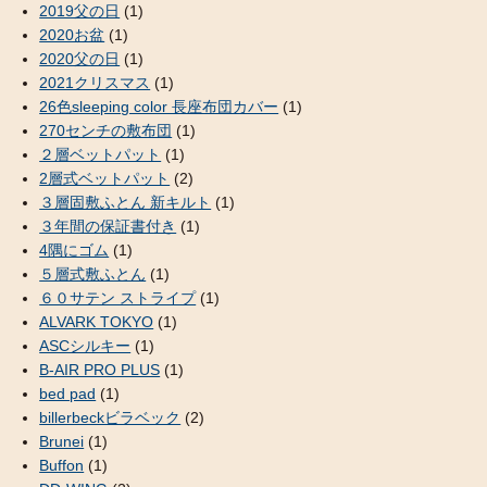
2019父の日
(1)
2020お盆
(1)
2020父の日
(1)
2021クリスマス
(1)
26色sleeping color 長座布団カバー
(1)
270センチの敷布団
(1)
２層ベットパット
(1)
2層式ベットパット
(2)
３層固敷ふとん 新キルト
(1)
３年間の保証書付き
(1)
4隅にゴム
(1)
５層式敷ふとん
(1)
６０サテン ストライプ
(1)
ALVARK TOKYO
(1)
ASCシルキー
(1)
B-AIR PRO PLUS
(1)
bed pad
(1)
billerbeckビラベック
(2)
Brunei
(1)
Buffon
(1)