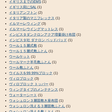
イギリスまでのEMS
(1)
イギリス宛にSAL
(1)
イタリアンフトン
(2)
イタリア製のマニフレックス
(1)
イルマーレウィング
(3)
イルマーレウイングマットレス
(1)
インビスタダンクロンアクア増量掛け布団
(1)
インビスタ社 ダクロン ベッドパッド
(1)
ウール１５層式敷
(1)
ウール１５層式敷ふとん
(1)
ウールケット
(1)
ウールマーク羊毛敷ふとん
(1)
ウール敷ふとん
(1)
ウイルスを99.99%ブロック
(1)
ヴィロブロック
(3)
ヴィロブロック トッパー
(1)
ウィングタイプのメンテナンス
(1)
ウォーターシート
(1)
ウォシュロン３層固敷き座布団
(1)
ウォシュロン洗える３層固敷ふとん
(1)
ウォシュロン洗える敷ふとん
(1)