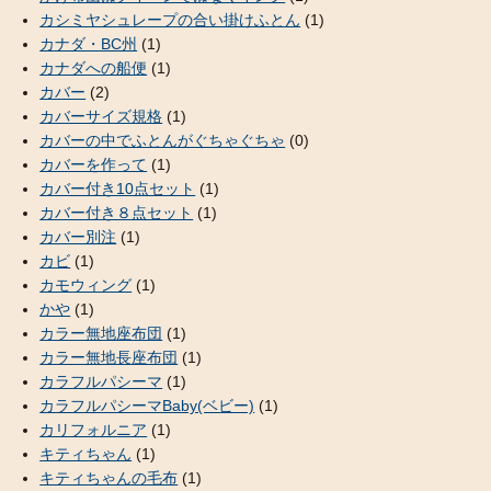
カシミヤシュレープの合い掛けふとん
(1)
カナダ・BC州
(1)
カナダへの船便
(1)
カバー
(2)
カバーサイズ規格
(1)
カバーの中でふとんがぐちゃぐちゃ
(0)
カバーを作って
(1)
カバー付き10点セット
(1)
カバー付き８点セット
(1)
カバー別注
(1)
カビ
(1)
カモウィング
(1)
かや
(1)
カラー無地座布団
(1)
カラー無地長座布団
(1)
カラフルパシーマ
(1)
カラフルパシーマBaby(ベビー)
(1)
カリフォルニア
(1)
キティちゃん
(1)
キティちゃんの毛布
(1)