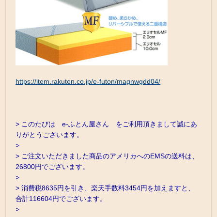
https://item.rakuten.co.jp/e-futon/magnwgdd04/
> このたびは e-ふとん屋さん をご利用頂きまして誠にあ
りがとうございます。
>
> ご注文いただきました商品のアメリカへのEMSの送料は、
26800円でございます。
>
> 消費税8635円を引き、楽天手数料3454円を加えますと、
合計116604円でございます。
>