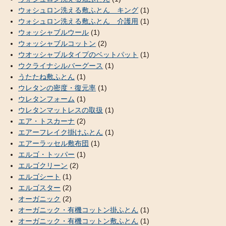
ウォシュロン洗える敷ふとん キング
(1)
ウォシュロン洗える敷ふとん 介護用
(1)
ウォッシャブルウール
(1)
ウォッシャブルコットン
(2)
ウオッシャブルタイプのベットパット
(1)
ウクライナシルバーグース
(1)
うたたね敷ふとん
(1)
ウレタンの密度・復元率
(1)
ウレタンフォーム
(1)
ウレタンマットレスの取扱
(1)
エア・トスカーナ
(2)
エアーフレイク掛けふとん
(1)
エアーラッセル敷布団
(1)
エルゴ・トッパー
(1)
エルゴクリーン
(2)
エルゴシート
(1)
エルゴスター
(2)
オーガニック
(2)
オーガニック・有機コットン掛ふとん
(1)
オーガニック・有機コットン敷ふとん
(1)