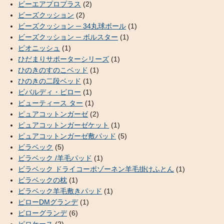
ビーエアプロプラス
(2)
ビーズクッション
(2)
ビーズクッション ─ 34丸球ボール
(1)
ビーズクッション ─ ボルスター
(1)
ピオニッシュ
(1)
ひだまりサポーターシリーズ
(1)
ひのきのすのこベッド
(1)
ひのきの二段ベッド
(1)
ビバルディ・ピロー
(1)
ビューティース ター
(1)
ピュアコットンガーゼ
(2)
ピュアコットンガーゼケット
(1)
ピュアコットンガーゼ敷パッド
(5)
ビラベック
(5)
ビラベック /羊毛パッド
(1)
ビラベック ドライコーポゾーネン羊毛掛けふとん
(1)
ビラベックの枕
(1)
ビラベック羊毛敷きパッド
(1)
ピローDMグランデ
(1)
ピローグランデ
(6)