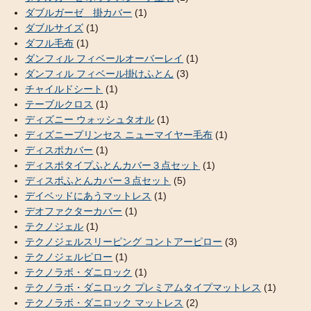
ダブルガーゼ 掛カバー
(1)
ダブルサイズ
(1)
ダフル毛布
(1)
ダンフィル フィベールオーバーレイ
(1)
ダンフィル フィベール掛けふとん
(3)
チャイルドシート
(1)
テーブルクロス
(1)
ディズニー ウォッシュタオル
(1)
ディズニープリンセス ニューマイヤー毛布
(1)
ディスポカバー
(1)
ディスポタイプふとんカバー３点セット
(1)
ディスポふとんカバー３点セット
(5)
デイベッドにあうマットレス
(1)
デオファクターカバー
(1)
テクノジェル
(1)
テクノジェルスリーピング コントアーピロー
(3)
テクノジェルピロー
(1)
テクノラボ・ダニロック
(1)
テクノラボ・ダニロック プレミアムタイプマットレス
(1)
テクノラボ・ダニロック マットレス
(2)