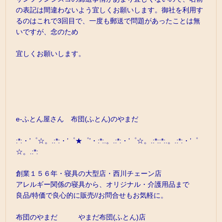
の表記は間違わないよう宜しくお願いします。御社を利用す
るのはこれで3回目で、一度も郵送で問題があったことは無
いですが、念のため
宜しくお願いします。
e-ふとん屋さん 布団(ふとん)のやまだ
:*:・’゜☆。.:*:・’゜★゜’・:*:.。.:*:・’゜☆。.:*::*:.。.:*:・’゜
☆。.:*:
創業１５６年・寝具の大型店・西川チェーン店
アレルギー関係の寝具から、オリジナル・介護用品まで
良品/特価で良心的に販売//お問合せもお気軽に。
布団のやまだ やまだ布団(ふとん)店