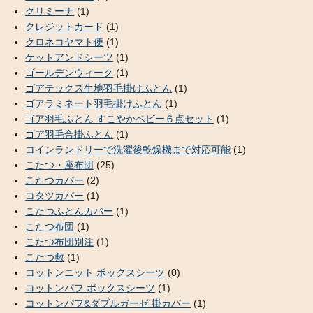
クリミーナ
(1)
クレジットカード
(1)
クロネコヤマト便
(1)
ケットアンドシーツ
(1)
ゴールデンウィーク
(1)
ゴアテックス生地羽毛掛けふとん
(1)
ゴアラミネート羽毛掛けふとん
(1)
ゴア羽毛ふとん すこやかベビー６点セット
(1)
ゴア羽毛合掛ふとん
(1)
コインランドリーで洗濯後乾燥機まで対応可能
(1)
こたつ・座布団
(25)
こたつカバー
(2)
コタツカバー
(1)
こたつふとんカバー
(1)
こたつ布団
(1)
こたつ布団別注
(1)
こたつ敷
(1)
コットンニット ボックスシーツ
(0)
コットンパフ ボックスシーツ
(1)
コットンパフ&ダブルガーゼ 掛カバー
(1)