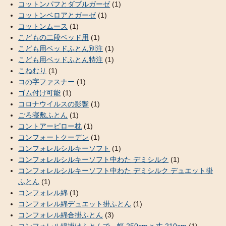
コットンパフとダブルガーゼ
(1)
コットンベロアとガーゼ
(1)
コットンムース
(1)
こどもの二段ベッド用
(1)
こども用ベッドふとん別注
(1)
こども用ベッドふとん特注
(1)
こねむり
(1)
コの字ファスナー
(1)
ゴム付け可能
(1)
コロナウイルスの影響
(1)
ごろ寝敷ふとん
(1)
コントアーピロー枕
(1)
コンフォートクーデン
(1)
コンフォレルシルキーソフト
(1)
コンフォレルシルキーソフト中わた デミシルク
(1)
コンフォレルシルキーソフト中わた デミシルク デュエット掛
ふとん
(1)
コンフォレル綿
(1)
コンフォレル綿デュエット掛ふとん
(1)
コンフォレル綿合掛ふとん
(3)