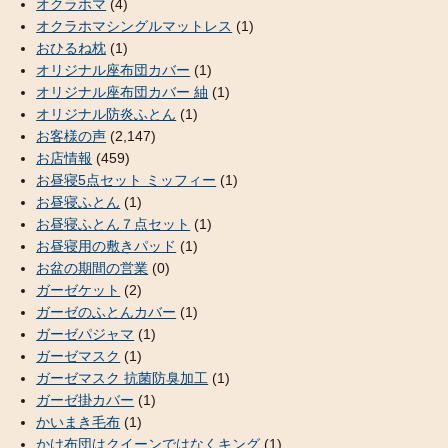
オクラホマ
(4)
オクラホマシングルマットレス
(1)
おひるね枕
(1)
オリジナル座布団カバー
(1)
オリジナル座布団カバー 紬
(1)
オリジナル防炎ふとん
(1)
お客様の声
(2,147)
お店情報
(459)
お昼寝5点セット ミッフィー
(1)
お昼寝ふとん
(1)
お昼寝ふとん７点セット
(1)
お昼寝用の敷きパッド
(1)
お盆の期間の営業
(0)
ガーゼケット
(2)
ガーゼのふとんカバー
(1)
ガーゼパジャマ
(1)
ガーゼマスク
(1)
ガーゼマスク 抗菌防臭加工
(1)
ガーゼ掛カバー
(1)
かいまき毛布
(1)
かけ布団はクイーンではなくキング
(1)