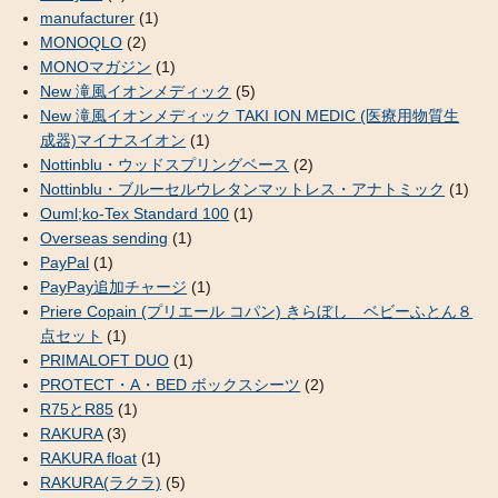
manufacturer
(1)
MONOQLO
(2)
MONOマガジン
(1)
New 滝風イオンメディック
(5)
New 滝風イオンメディック TAKI ION MEDIC (医療用物質生
成器)マイナスイオン
(1)
Nottinblu・ウッドスプリングベース
(2)
Nottinblu・ブルーセルウレタンマットレス・アナトミック
(1)
Ouml;ko-Tex Standard 100
(1)
Overseas sending
(1)
PayPal
(1)
PayPay追加チャージ
(1)
Priere Copain (プリエール コパン) きらぼし ベビーふとん８
点セット
(1)
PRIMALOFT DUO
(1)
PROTECT・A・BED ボックスシーツ
(2)
R75とR85
(1)
RAKURA
(3)
RAKURA float
(1)
RAKURA(ラクラ)
(5)