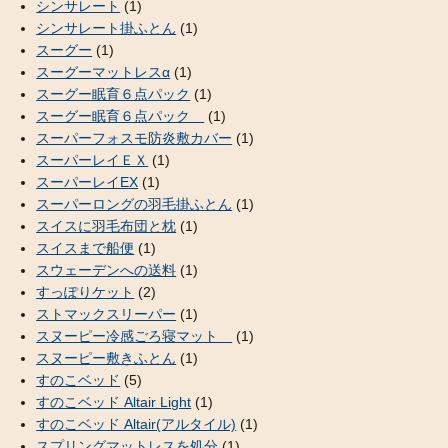
シンサレート
(1)
シンサレート掛ふとん
(1)
スーグー
(1)
スーグーマットレスα
(1)
スーグー眠育６点パック
(1)
スーグー眠育６点パック
(1)
スーパーフォスモ防炎敷カバー
(1)
スーパーレイＥＸ
(1)
スーパーレイEX
(1)
スーパーロングの羽毛掛ふとん
(1)
スイスに羽毛布団と枕
(1)
スイスまで船便
(1)
スウェーデンへの送料
(1)
すっぽりケット
(2)
ストマックスリーパー
(1)
スヌーピー冷感ごろ寝マット
(1)
スヌーピー敷きふとん
(1)
すのこベッド
(5)
すのこベッド Altair Light
(1)
すのこベッド Altair(アルタイル)
(1)
スプリングマットレスを処分
(1)