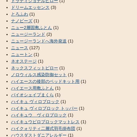
トラディショナルピロー
(1)
ドリームエッセンス
(3)
とろふわ
(1)
ナノビーズ
(1)
ニュー2層固敷ふとん
(1)
ニュージーランド
(2)
ニュージーランドへ海外発送
(1)
ニュース
(127)
ニュートン
(1)
ネオステージ
(1)
ネックスフィットピロー
(1)
ノロウィルス感染防御セット
(1)
ハイエースの後部のベッドキット用
(1)
ハイエース用敷ふとん
(1)
バイオシェイプまくら
(1)
ハイキュ ヴィロブロック
(1)
ハイキュ ヴィロブロック トッパー
(1)
ハイキュウ ヴィロブロック
(1)
ハイキュウビロブロックマットレス
(1)
ハイクォリティ二層式羽毛掛布団
(1)
ハウスダストダニアレルギー
(1)