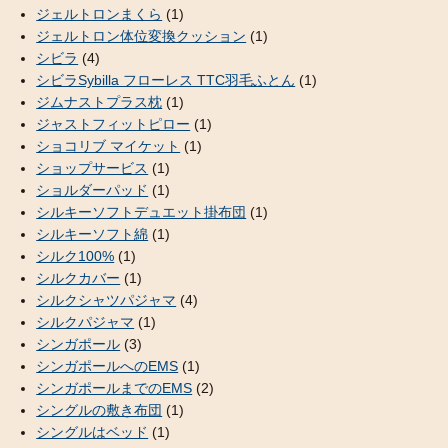
ジェルトロンまくら
(1)
ジェルトロン体位変換クッション
(1)
シビラ
(4)
シビラSybilla フローレス TTC羽毛ふとん
(1)
ジムナストプラス枕
(1)
ジャストフィットピロー
(1)
ショコリブ マイケット
(1)
ショップサービス
(1)
ショルダーパッド
(1)
シルキーソフトデュエット掛布団
(1)
シルキーソフト綿
(1)
シルク100%
(1)
シルクカバー
(1)
シルクシャツパジャマ
(4)
シルクパジャマ
(1)
シンガポール
(3)
シンガポールへのEMS
(1)
シンガポールまでのEMS
(2)
シングルの敷き布団
(1)
シングルはベッド
(1)