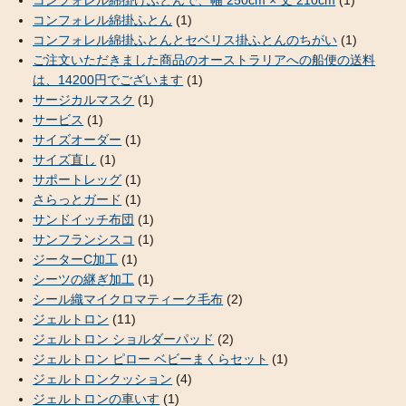
コンフォレル綿掛けふとんで、幅 250cm × 丈 210cm
(1)
コンフォレル綿掛ふとん
(1)
コンフォレル綿掛ふとんとセベリス掛ふとんのちがい
(1)
ご注文いただきました商品のオーストラリアへの船便の送料
は、14200円でございます
(1)
サージカルマスク
(1)
サービス
(1)
サイズオーダー
(1)
サイズ直し
(1)
サポートレッグ
(1)
さらっとガード
(1)
サンドイッチ布団
(1)
サンフランシスコ
(1)
ジーターC加工
(1)
シーツの継ぎ加工
(1)
シール織マイクロマティーク毛布
(2)
ジェルトロン
(11)
ジェルトロン ショルダーパッド
(2)
ジェルトロン ピロー ベビーまくらセット
(1)
ジェルトロンクッション
(4)
ジェルトロンの車いす
(1)