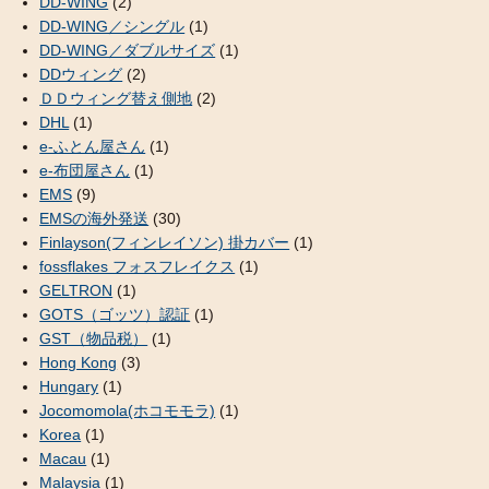
DD-WING
(2)
DD-WING／シングル
(1)
DD-WING／ダブルサイズ
(1)
DDウィング
(2)
ＤＤウィング替え側地
(2)
DHL
(1)
e-ふとん屋さん
(1)
e-布団屋さん
(1)
EMS
(9)
EMSの海外発送
(30)
Finlayson(フィンレイソン) 掛カバー
(1)
fossflakes フォスフレイクス
(1)
GELTRON
(1)
GOTS（ゴッツ）認証
(1)
GST（物品税）
(1)
Hong Kong
(3)
Hungary
(1)
Jocomomola(ホコモモラ)
(1)
Korea
(1)
Macau
(1)
Malaysia
(1)