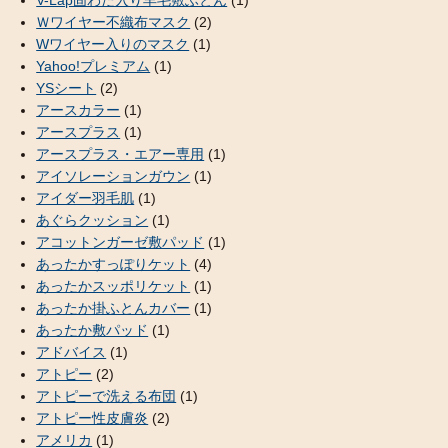
V-Lap固わた入り羊毛敷ふとん
(1)
Ｗワイヤー不織布マスク
(2)
Wワイヤー入りのマスク
(1)
Yahoo!プレミアム
(1)
YSシート
(2)
アースカラー
(1)
アースプラス
(1)
アースプラス・エアー専用
(1)
アイソレーションガウン
(1)
アイダー羽毛肌
(1)
あぐらクッション
(1)
アコットンガーゼ敷パッド
(1)
あったかすっぽりケット
(4)
あったかスッポリケット
(1)
あったか掛ふとんカバー
(1)
あったか敷パッド
(1)
アドバイス
(1)
アトピー
(2)
アトピーで洗える布団
(1)
アトピー性皮膚炎
(2)
アメリカ
(1)