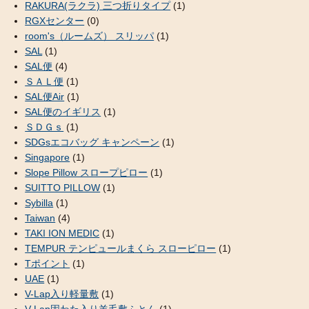
RAKURA(ラクラ) 三つ折りタイプ
(1)
RGXセンター
(0)
room's（ルームズ） スリッパ
(1)
SAL
(1)
SAL便
(4)
ＳＡＬ便
(1)
SAL便Air
(1)
SAL便のイギリス
(1)
ＳＤＧｓ
(1)
SDGsエコバッグ キャンペーン
(1)
Singapore
(1)
Slope Pillow スロープピロー
(1)
SUITTO PILLOW
(1)
Sybilla
(1)
Taiwan
(4)
TAKI ION MEDIC
(1)
TEMPUR テンピュールまくら スローピロー
(1)
Tポイント
(1)
UAE
(1)
V-Lap入り軽量敷
(1)