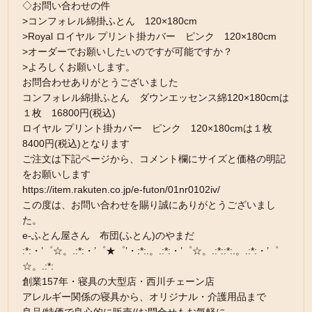
◇お問い合わせの件
>コンフォレル綿掛ふとん 120×180cm
>Royal ロイヤル プリント掛カバー ピンク 120×180cm
>オーダーでお願いしたいのですが可能ですか？
>よろしくお願いします。
お問合わせありがとうございました
コンフォレル綿掛ふとん ダウンエッセンス綿120×180cmは
１枚 16800円(税込)
ロイヤル プリント掛カバー ピンク 120×180cmは１枚
8400円(税込)となります
ご注文は下記ページから、コメント欄にサイズと価格の明記
をお願いします
https://item.rakuten.co.jp/e-futon/01nr0102iv/
この度は、お問い合わせを賜り誠にありがとうございまし
た。
e-ふとん屋さん 布団(ふとん)のやまだ
:*:・’゜☆。.:*:・’゜★゜’・:*:.。.:*:・’゜☆。.:*::*:.。.:*:・’゜
☆。.:*:
創業157年・寝具の大型店・西川チェーン店
アレルギー関係の寝具から、オリジナル・介護用品まで