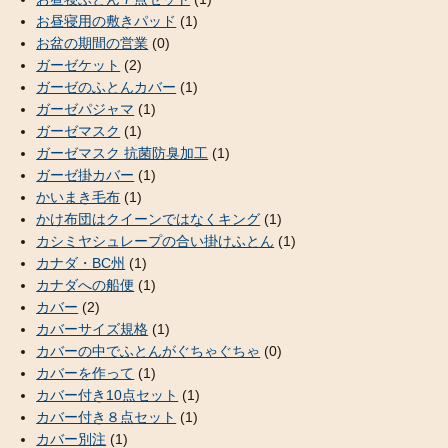
お昼寝用の敷きパッド
(1)
お盆の期間の営業
(0)
ガーゼケット
(2)
ガーゼのふとんカバー
(1)
ガーゼパジャマ
(1)
ガーゼマスク
(1)
ガーゼマスク 抗菌防臭加工
(1)
ガーゼ掛カバー
(1)
かいまき毛布
(1)
かけ布団はクイーンではなくキング
(1)
カシミヤシュレープの合い掛けふとん
(1)
カナダ・BC州
(1)
カナダへの船便
(1)
カバー
(2)
カバーサイズ規格
(1)
カバーの中でふとんがぐちゃぐちゃ
(0)
カバーを作って
(1)
カバー付き10点セット
(1)
カバー付き８点セット
(1)
カバー別注
(1)