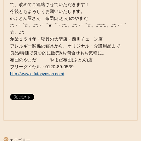
て、改めてご連絡させていただきます！
今後ともよろしくお願いいたします。
e-ふとん屋さん 布団(ふとん)のやまだ
:*:・’゜☆。.:*:・’゜★゜’・:*:.。.:*:・’゜☆。.:*::*:.。.:*:・’゜
☆。.:*:
創業１５４年・寝具の大型店・西川チェーン店
アレルギー関係の寝具から、オリジナル・介護用品まで
良品/特価で良心的に販売//お問合せもお気軽に。
布団のやまだ やまだ布団(ふとん)店
フリーダイヤル：0120-89-0539
http://www.e-futonyasan.com/
カテゴリー