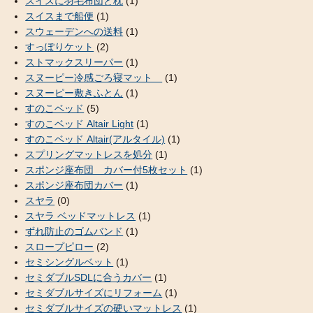
スイスに羽毛布団と枕
(1)
スイスまで船便
(1)
スウェーデンへの送料
(1)
すっぽりケット
(2)
ストマックスリーパー
(1)
スヌーピー冷感ごろ寝マット
(1)
スヌーピー敷きふとん
(1)
すのこベッド
(5)
すのこベッド Altair Light
(1)
すのこベッド Altair(アルタイル)
(1)
スプリングマットレスを処分
(1)
スポンジ座布団 カバー付5枚セット
(1)
スポンジ座布団カバー
(1)
スヤラ
(0)
スヤラ ベッドマットレス
(1)
ずれ防止のゴムバンド
(1)
スロープピロー
(2)
セミシングルベット
(1)
セミダブルSDLに合うカバー
(1)
セミダブルサイズにリフォーム
(1)
セミダブルサイズの硬いマットレス
(1)