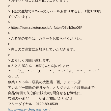
> お作りすることは可能でございます。
>
> 下記の生地でR75cmのカバーをお作りすると、1枚3780円
でございます。
>
> https://item.rakuten.co.jp/e-futon/03sib3co05/
>
> ご希望の場合は、カラーをお知らせください。
>
> 先日のご注文に追加させていただきます。
>
> よろしくお願い致します。
e-ふとん屋さん 布団(ふとん)のやまだ
:*:・’゜☆。.:*:・’゜★゜’・:*:.。.:*:・’゜☆。.:*::*:.。.:*:・’゜
☆。.:*:
創業１５５年・寝具の大型店・西川チェーン店
アレルギー関係の寝具から、オリジナル・介護用品まで
良品/特価で良心的に販売//お問合せもお気軽に。
布団のやまだ やまだ布団(ふとん)店
フリーダイヤル：0120-89-0539
http://www.e-futonyasan.com/