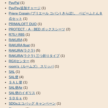
PayPal
(1)
PayPay追加チャージ
(1)
Priere Copain (プリエール コパン) きらぼし ベビーふとん８
点セット
(1)
PRIMALOFT DUO
(1)
PROTECT・A・BED ボックスシーツ
(2)
R75とR85
(1)
RAKURA
(3)
RAKURA float
(1)
RAKURA(ラクラ)
(5)
RAKURA(ラクラ) 三つ折りタイプ
(1)
RGXセンター
(0)
room's（ルームズ） スリッパ
(1)
SAL
(1)
SAL便
(4)
ＳＡＬ便
(1)
SAL便Air
(1)
SAL便のイギリス
(1)
ＳＤＧｓ
(1)
SDGsエコバッグ キャンペーン
(1)