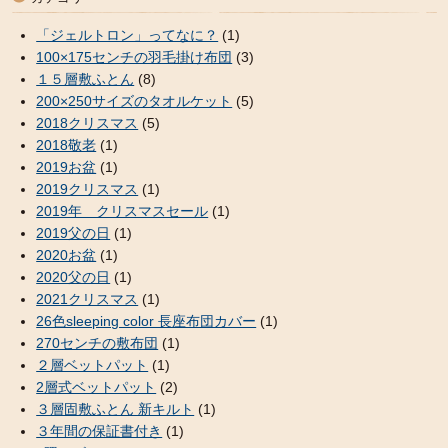
「ジェルトロン」ってなに？
(1)
100×175センチの羽毛掛け布団
(3)
１５層敷ふとん
(8)
200×250サイズのタオルケット
(5)
2018クリスマス
(5)
2018敬老
(1)
2019お盆
(1)
2019クリスマス
(1)
2019年 クリスマスセール
(1)
2019父の日
(1)
2020お盆
(1)
2020父の日
(1)
2021クリスマス
(1)
26色sleeping color 長座布団カバー
(1)
270センチの敷布団
(1)
２層ベットパット
(1)
2層式ベットパット
(2)
３層固敷ふとん 新キルト
(1)
３年間の保証書付き
(1)