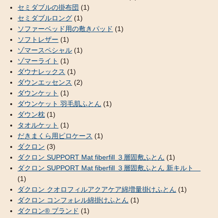
セミダブルの掛布団
(1)
セミダブルロング
(1)
ソファーベッド用の敷きパッド
(1)
ソフトレザー
(1)
ゾマースペシャル
(1)
ゾマーライト
(1)
ダウナレックス
(1)
ダウンエッセンス
(2)
ダウンケット
(1)
ダウンケット 羽毛肌ふとん
(1)
ダウン枕
(1)
タオルケット
(1)
だきまくら用ピロケース
(1)
ダクロン
(3)
ダクロン SUPPORT Mat fiberfill ３層固敷ふとん
(1)
ダクロン SUPPORT Mat fiberfill ３層固敷ふとん 新キルト
(1)
ダクロン クオロフィルアクアケア綿増量掛けふとん
(1)
ダクロン コンフォレル綿掛けふとん
(1)
ダクロン® ブランド
(1)