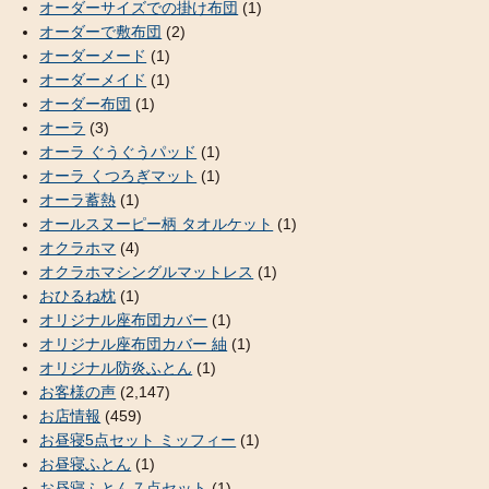
オーダーサイズでの掛け布団
(1)
オーダーで敷布団
(2)
オーダーメード
(1)
オーダーメイド
(1)
オーダー布団
(1)
オーラ
(3)
オーラ ぐうぐうパッド
(1)
オーラ くつろぎマット
(1)
オーラ蓄熱
(1)
オールスヌーピー柄 タオルケット
(1)
オクラホマ
(4)
オクラホマシングルマットレス
(1)
おひるね枕
(1)
オリジナル座布団カバー
(1)
オリジナル座布団カバー 紬
(1)
オリジナル防炎ふとん
(1)
お客様の声
(2,147)
お店情報
(459)
お昼寝5点セット ミッフィー
(1)
お昼寝ふとん
(1)
お昼寝ふとん７点セット
(1)