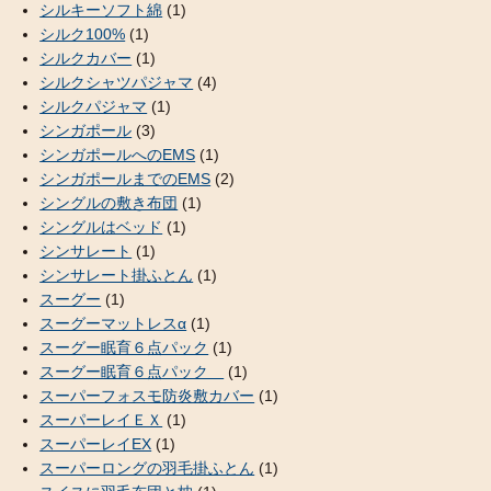
シルキーソフト綿
(1)
シルク100%
(1)
シルクカバー
(1)
シルクシャツパジャマ
(4)
シルクパジャマ
(1)
シンガポール
(3)
シンガポールへのEMS
(1)
シンガポールまでのEMS
(2)
シングルの敷き布団
(1)
シングルはベッド
(1)
シンサレート
(1)
シンサレート掛ふとん
(1)
スーグー
(1)
スーグーマットレスα
(1)
スーグー眠育６点パック
(1)
スーグー眠育６点パック
(1)
スーパーフォスモ防炎敷カバー
(1)
スーパーレイＥＸ
(1)
スーパーレイEX
(1)
スーパーロングの羽毛掛ふとん
(1)