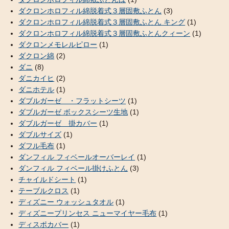
ダクロンホロフィル綿脱着式３層固敷ふとん
(3)
ダクロンホロフィル綿脱着式３層固敷ふとん キング
(1)
ダクロンホロフィル綿脱着式３層固敷ふとんクィーン
(1)
ダクロンメモレルピロー
(1)
ダクロン綿
(2)
ダニ
(8)
ダニカイヒ
(2)
ダニホテル
(1)
ダブルガーゼ ・フラットシーツ
(1)
ダブルガーゼ ボックスシーツ生地
(1)
ダブルガーゼ 掛カバー
(1)
ダブルサイズ
(1)
ダフル毛布
(1)
ダンフィル フィベールオーバーレイ
(1)
ダンフィル フィベール掛けふとん
(3)
チャイルドシート
(1)
テーブルクロス
(1)
ディズニー ウォッシュタオル
(1)
ディズニープリンセス ニューマイヤー毛布
(1)
ディスポカバー
(1)