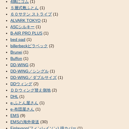
4隅にゴム
(1)
５層式敷ふとん
(1)
６０サテン ストライプ
(1)
ALVARK TOKYO
(1)
ASCシルキー
(1)
B-AIR PRO PLUS
(1)
bed pad
(1)
billerbeckビラベック
(2)
Brunei
(1)
Buffon
(1)
DD-WING
(2)
DD-WING／シングル
(1)
DD-WING／ダブルサイズ
(1)
DDウィング
(2)
ＤＤウィング替え側地
(2)
DHL
(1)
e-ふとん屋さん
(1)
e-布団屋さん
(1)
EMS
(9)
EMSの海外発送
(30)
Finlayson(フィンレイソン) 掛カバー
(1)