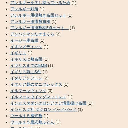
アレルギーを少し持っているため
(1)
アレルギー対策
(1)
アレルギー用掛敷き布団セット
(1)
アレルギー用掛敷布団
(1)
アレルギー用掛敷枕5点セット
(1)
アンパンマンだきまくら
(2)
イージー座布団
(1)
イオンメディック
(1)
イギリス
(1)
イギリスに敷布団
(1)
イギリスまでのEMS
(1)
イギリス宛にSAL
(1)
イタリアンフトン
(2)
イタリア製のマニフレックス
(1)
イルマーレウィング
(3)
イルマーレウイングマットレス
(1)
インビスタダンクロンアクア増量掛け布団
(1)
インビスタ社 ダクロン ベッドパッド
(1)
ウール１５層式敷
(1)
ウール１５層式敷ふとん
(1)