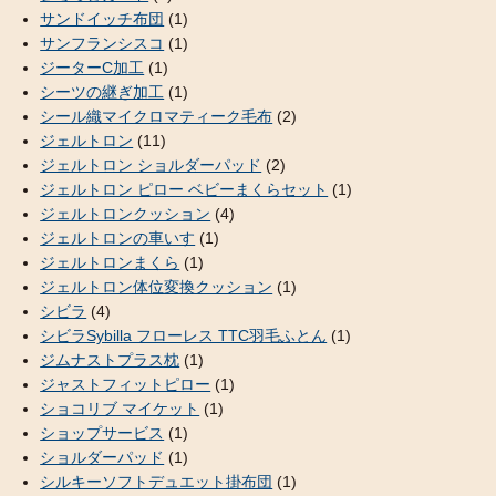
サンドイッチ布団
(1)
サンフランシスコ
(1)
ジーターC加工
(1)
シーツの継ぎ加工
(1)
シール織マイクロマティーク毛布
(2)
ジェルトロン
(11)
ジェルトロン ショルダーパッド
(2)
ジェルトロン ピロー ベビーまくらセット
(1)
ジェルトロンクッション
(4)
ジェルトロンの車いす
(1)
ジェルトロンまくら
(1)
ジェルトロン体位変換クッション
(1)
シビラ
(4)
シビラSybilla フローレス TTC羽毛ふとん
(1)
ジムナストプラス枕
(1)
ジャストフィットピロー
(1)
ショコリブ マイケット
(1)
ショップサービス
(1)
ショルダーパッド
(1)
シルキーソフトデュエット掛布団
(1)