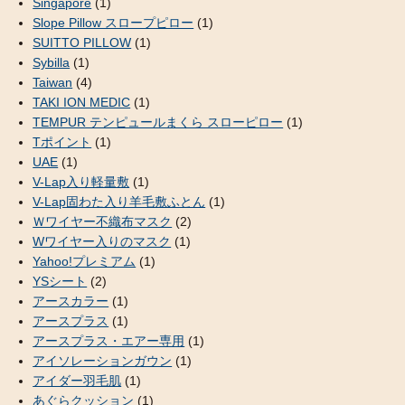
Singapore
(1)
Slope Pillow スロープピロー
(1)
SUITTO PILLOW
(1)
Sybilla
(1)
Taiwan
(4)
TAKI ION MEDIC
(1)
TEMPUR テンピュールまくら スローピロー
(1)
Tポイント
(1)
UAE
(1)
V-Lap入り軽量敷
(1)
V-Lap固わた入り羊毛敷ふとん
(1)
Ｗワイヤー不織布マスク
(2)
Wワイヤー入りのマスク
(1)
Yahoo!プレミアム
(1)
YSシート
(2)
アースカラー
(1)
アースプラス
(1)
アースプラス・エアー専用
(1)
アイソレーションガウン
(1)
アイダー羽毛肌
(1)
あぐらクッション
(1)