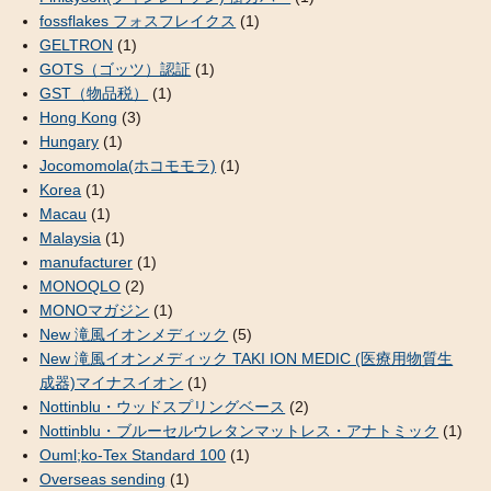
fossflakes フォスフレイクス
(1)
GELTRON
(1)
GOTS（ゴッツ）認証
(1)
GST（物品税）
(1)
Hong Kong
(3)
Hungary
(1)
Jocomomola(ホコモモラ)
(1)
Korea
(1)
Macau
(1)
Malaysia
(1)
manufacturer
(1)
MONOQLO
(2)
MONOマガジン
(1)
New 滝風イオンメディック
(5)
New 滝風イオンメディック TAKI ION MEDIC (医療用物質生
成器)マイナスイオン
(1)
Nottinblu・ウッドスプリングベース
(2)
Nottinblu・ブルーセルウレタンマットレス・アナトミック
(1)
Ouml;ko-Tex Standard 100
(1)
Overseas sending
(1)