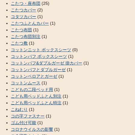
こたつ・座布団
(25)
こたつカバー
(2)
コタツカバー
(1)
こたつふとんカバー
(1)
こたつ布団
(1)
こたつ布団別注
(1)
こたつ敷
(1)
コットンニット ボックスシーツ
(0)
コットンパフ ボックスシーツ
(1)
コットンパフ&ダブルガーゼ 掛カバー
(1)
コットンパフとダブルガーゼ
(1)
コットンベロアとガーゼ
(1)
コットンムース
(1)
こどもの二段ベッド用
(1)
こども用ベッドふとん別注
(1)
こども用ベッドふとん特注
(1)
こねむり
(1)
コの字ファスナー
(1)
ゴム付け可能
(1)
コロナウイルスの影響
(1)