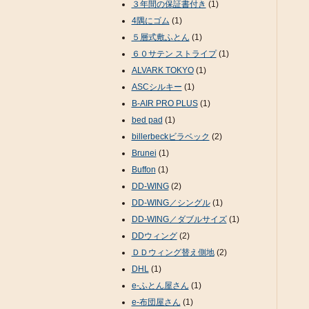
３年間の保証書付き
(1)
4隅にゴム
(1)
５層式敷ふとん
(1)
６０サテン ストライプ
(1)
ALVARK TOKYO
(1)
ASCシルキー
(1)
B-AIR PRO PLUS
(1)
bed pad
(1)
billerbeckビラベック
(2)
Brunei
(1)
Buffon
(1)
DD-WING
(2)
DD-WING／シングル
(1)
DD-WING／ダブルサイズ
(1)
DDウィング
(2)
ＤＤウィング替え側地
(2)
DHL
(1)
e-ふとん屋さん
(1)
e-布団屋さん
(1)