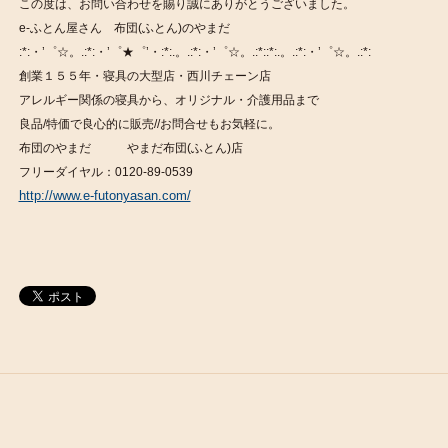
この度は、お問い合わせを賜り誠にありがとうございました。
e-ふとん屋さん 布団(ふとん)のやまだ
:*:・’゜☆。.:*:・’゜★゜’・:*:.。.:*:・’゜☆。.:*::*:.。.:*:・’゜☆。.:*:
創業１５５年・寝具の大型店・西川チェーン店
アレルギー関係の寝具から、オリジナル・介護用品まで
良品/特価で良心的に販売//お問合せもお気軽に。
布団のやまだ やまだ布団(ふとん)店
フリーダイヤル：0120-89-0539
http://www.e-futonyasan.com/