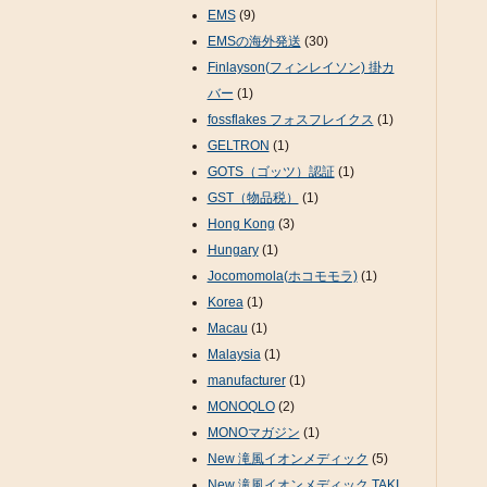
EMS
(9)
EMSの海外発送
(30)
Finlayson(フィンレイソン) 掛カ
バー
(1)
fossflakes フォスフレイクス
(1)
GELTRON
(1)
GOTS（ゴッツ）認証
(1)
GST（物品税）
(1)
Hong Kong
(3)
Hungary
(1)
Jocomomola(ホコモモラ)
(1)
Korea
(1)
Macau
(1)
Malaysia
(1)
manufacturer
(1)
MONOQLO
(2)
MONOマガジン
(1)
New 滝風イオンメディック
(5)
New 滝風イオンメディック TAKI