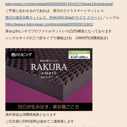
futonyasan.com/shopdetail/000000009745/ct1575/page1/brandname/
ご予算に合わせるのであれば、西川のラクラスマートマットレス
西川の体圧分散マットレス RAKURA Smart (ラクラ スマート)
／シングル
https://www.e-futonyasan.com/shopdetail/000000011661/
厚みは8センチでプロファイルマットレス(凸凹)構造となっております
シングルサイズの三つ折タイプで価格は1台 19800円(消費税抜き)
海外発送は消費税免除となります
ご注文後にEMS送料は改めてご連絡致します