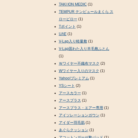
TAKI ION MEDIC
(1)
TEMPUR テンピュールまくら ス
ローピロー
(1)
Tポイント
(1)
UAE
(1)
V-Lap入り軽量敷
(1)
V-Lap固わた入り羊毛敷ふとん
(1)
Ｗワイヤー不織布マスク
(2)
Wワイヤー入りのマスク
(1)
Yahoo!プレミアム
(1)
YSシート
(2)
アースカラー
(1)
アースプラス
(1)
アースプラス・エアー専用
(1)
アイソレーションガウン
(1)
アイダー羽毛肌
(1)
あぐらクッション
(1)
アコットンガーゼ敷パッド
(1)