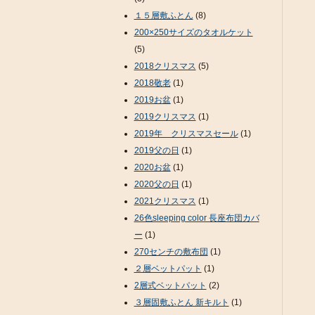
１５層敷ふとん
(8)
200×250サイズのタオルケット
(5)
2018クリスマス
(5)
2018敬老
(1)
2019お盆
(1)
2019クリスマス
(1)
2019年 クリスマスセール
(1)
2019父の日
(1)
2020お盆
(1)
2020父の日
(1)
2021クリスマス
(1)
26色sleeping color 長座布団カバ
ー
(1)
270センチの敷布団
(1)
２層ベットパット
(1)
2層式ベットパット
(2)
３層固敷ふとん 新キルト
(1)