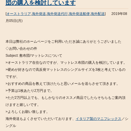
団の購入を検討しています
[
オーストラリア
,
海外発送
,
海外発送代行
,
海外発送船便
,
海外配送
]
2019年08
月05日(月)
本日は弊社のホームページをご利用いただき誠にありがとうございました
◇お問い合わせの件
Subject: 敷布団/マットレスについて
>オーストラリア在住なのですが、マットレス布団の購入を検討しています。
>硬めが好きなので高反発マットレスのシングルサイズを3枚と考えているの
ですが、
>おすすめの商品を教えて頂けたらと思いメールを送らさせて頂きます。
>予算は1枚あたり2万円まで。
>ただ2万円以上でも、もしかなりのオススメ商品でしたらそちらもご案内頂
けますと嬉しいです。
>よろしくお願い致します。
海外発送もよくさせていただいております、
イタリア製のマニフレックス
／シ
ングル