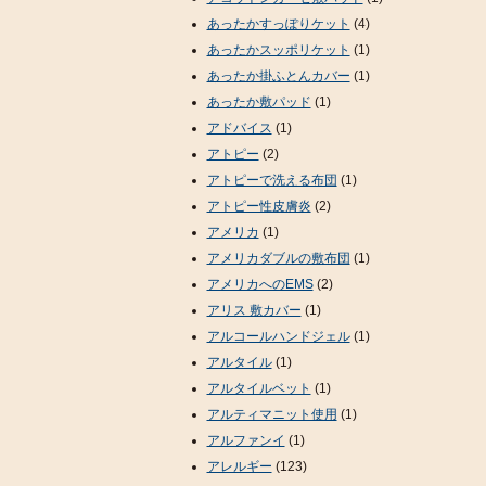
あったかすっぽりケット
(4)
あったかスッポリケット
(1)
あったか掛ふとんカバー
(1)
あったか敷パッド
(1)
アドバイス
(1)
アトピー
(2)
アトピーで洗える布団
(1)
アトピー性皮膚炎
(2)
アメリカ
(1)
アメリカダブルの敷布団
(1)
アメリカへのEMS
(2)
アリス 敷カバー
(1)
アルコールハンドジェル
(1)
アルタイル
(1)
アルタイルベット
(1)
アルティマニット使用
(1)
アルファンイ
(1)
アレルギー
(123)