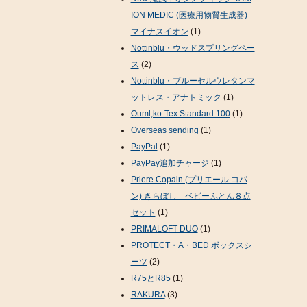
ION MEDIC (医療用物質生成器)
マイナスイオン
(1)
Nottinblu・ウッドスプリングベー
ス
(2)
Nottinblu・ブルーセルウレタンマ
ットレス・アナトミック
(1)
Ouml;ko-Tex Standard 100
(1)
Overseas sending
(1)
PayPal
(1)
PayPay追加チャージ
(1)
Priere Copain (プリエール コパ
ン) きらぼし ベビーふとん８点
セット
(1)
PRIMALOFT DUO
(1)
PROTECT・A・BED ボックスシ
ーツ
(2)
R75とR85
(1)
RAKURA
(3)