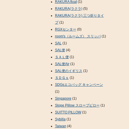
RAKURA float
(1)
RAKURA(ラクラ)
(5)
RAKURA(ラクラ) 三つ折りタイ
プ
(1)
RGXセンター
(0)
room's（ルームズ） スリッパ
(1)
SAL
(1)
SAL便
(4)
ＳＡＬ便
(1)
SAL便Air
(1)
SAL便のイギリス
(1)
ＳＤＧｓ
(1)
SDGsエコバッグ キャンペーン
(1)
Singapore
(1)
Slope Pillow スロープピロー
(1)
SUITTO PILLOW
(1)
Sybilla
(1)
Taiwan
(4)