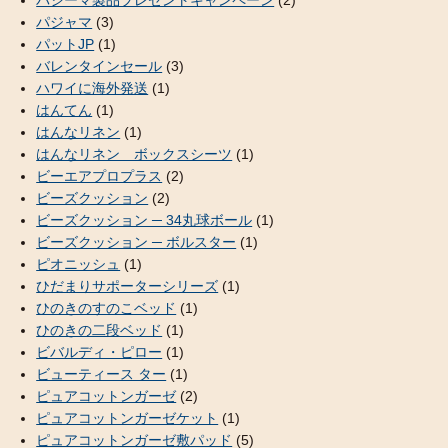
パシーマ製品プレゼントキャンペーン
(2)
パジャマ
(3)
パットJP
(1)
バレンタインセール
(3)
ハワイに海外発送
(1)
はんてん
(1)
はんなリネン
(1)
はんなリネン ボックスシーツ
(1)
ビーエアプロプラス
(2)
ビーズクッション
(2)
ビーズクッション ─ 34丸球ボール
(1)
ビーズクッション ─ ボルスター
(1)
ピオニッシュ
(1)
ひだまりサポーターシリーズ
(1)
ひのきのすのこベッド
(1)
ひのきの二段ベッド
(1)
ビバルディ・ピロー
(1)
ビューティース ター
(1)
ピュアコットンガーゼ
(2)
ピュアコットンガーゼケット
(1)
ピュアコットンガーゼ敷パッド
(5)