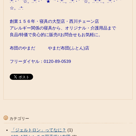
:*:・’゜☆。.:*:・’゜★゜’・:*:.。.:*:・’゜☆。.:*::*:.。.:*:・’゜
☆。.:*:
創業１５６年・寝具の大型店・西川チェーン店
アレルギー関係の寝具から、オリジナル・介護用品まで
良品/特価で良心的に販売//お問合せもお気軽に。
布団のやまだ やまだ布団(ふとん)店
フリーダイヤル：0120-89-0539
カテゴリー
「ジェルトロン」ってなに？
(1)