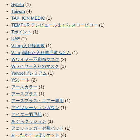
Sybilla
(1)
Taiwan
(4)
TAKI ION MEDIC
(1)
TEMPUR テンピュールまくら スローピロー
(1)
Tポイント
(1)
UAE
(1)
V-Lap入り軽量敷
(1)
V-Lap固わた入り羊毛敷ふとん
(1)
Ｗワイヤー不織布マスク
(2)
Wワイヤー入りのマスク
(1)
Yahoo!プレミアム
(1)
YSシート
(2)
アースカラー
(1)
アースプラス
(1)
アースプラス・エアー専用
(1)
アイソレーションガウン
(1)
アイダー羽毛肌
(1)
あぐらクッション
(1)
アコットンガーゼ敷パッド
(1)
あったかすっぽりケット
(4)