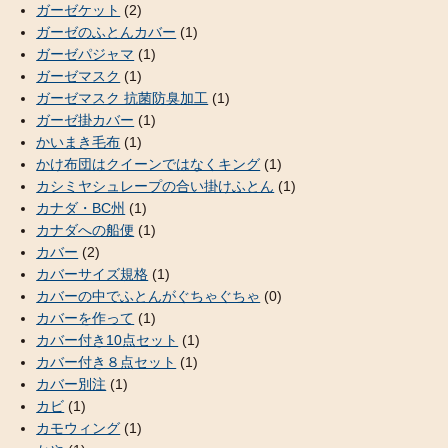
ガーゼケット
(2)
ガーゼのふとんカバー
(1)
ガーゼパジャマ
(1)
ガーゼマスク
(1)
ガーゼマスク 抗菌防臭加工
(1)
ガーゼ掛カバー
(1)
かいまき毛布
(1)
かけ布団はクイーンではなくキング
(1)
カシミヤシュレープの合い掛けふとん
(1)
カナダ・BC州
(1)
カナダへの船便
(1)
カバー
(2)
カバーサイズ規格
(1)
カバーの中でふとんがぐちゃぐちゃ
(0)
カバーを作って
(1)
カバー付き10点セット
(1)
カバー付き８点セット
(1)
カバー別注
(1)
カビ
(1)
カモウィング
(1)