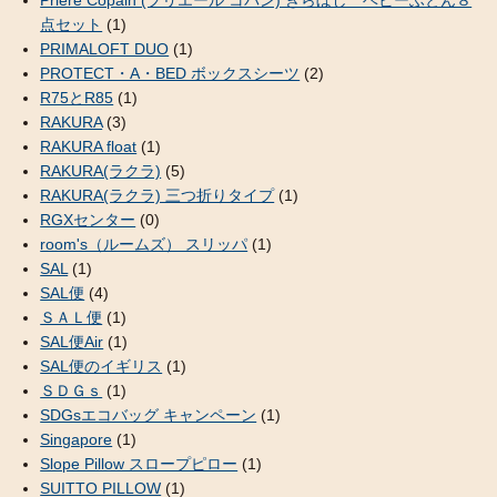
Priere Copain (プリエール コパン) きらぼし ベビーふとん８
点セット
(1)
PRIMALOFT DUO
(1)
PROTECT・A・BED ボックスシーツ
(2)
R75とR85
(1)
RAKURA
(3)
RAKURA float
(1)
RAKURA(ラクラ)
(5)
RAKURA(ラクラ) 三つ折りタイプ
(1)
RGXセンター
(0)
room's（ルームズ） スリッパ
(1)
SAL
(1)
SAL便
(4)
ＳＡＬ便
(1)
SAL便Air
(1)
SAL便のイギリス
(1)
ＳＤＧｓ
(1)
SDGsエコバッグ キャンペーン
(1)
Singapore
(1)
Slope Pillow スロープピロー
(1)
SUITTO PILLOW
(1)