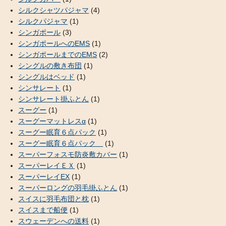
シルクシャツパジャマ
(4)
シルクパジャマ
(1)
シンガポール
(3)
シンガポールへのEMS
(1)
シンガポールまでのEMS
(2)
シングルの敷き布団
(1)
シングルはベッド
(1)
シンサレート
(1)
シンサレート掛ふとん
(1)
スーグー
(1)
スーグーマットレスα
(1)
スーグー眠育６点パック
(1)
スーグー眠育６点パック
(1)
スーパーフォスモ防炎敷カバー
(1)
スーパーレイＥＸ
(1)
スーパーレイEX
(1)
スーパーロングの羽毛掛ふとん
(1)
スイスに羽毛布団と枕
(1)
スイスまで船便
(1)
スウェーデンへの送料
(1)