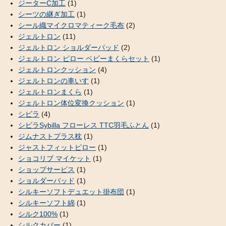
ジーターC加工
(1)
シーツの継ぎ加工
(1)
シール織マイクロマティーク毛布
(2)
ジェルトロン
(11)
ジェルトロン ショルダーパッド
(2)
ジェルトロン ピロー ベビーまくらセット
(1)
ジェルトロンクッション
(4)
ジェルトロンの車いす
(1)
ジェルトロンまくら
(1)
ジェルトロン体位変換クッション
(1)
シビラ
(4)
シビラSybilla フローレス TTC羽毛ふとん
(1)
ジムナストプラス枕
(1)
ジャストフィットピロー
(1)
ショコリブ マイケット
(1)
ショップサービス
(1)
ショルダーパッド
(1)
シルキーソフトデュエット掛布団
(1)
シルキーソフト綿
(1)
シルク100%
(1)
シルクカバー
(1)