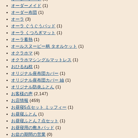
オーダーメイド
(1)
オーダー布団
(1)
オーラ
(3)
オーラ ぐうぐうパッド
(1)
オーラ くつろぎマット
(1)
オーラ蓄熱
(1)
オールスヌーピー柄 タオルケット
(1)
オクラホマ
(4)
オクラホマシングルマットレス
(1)
おひるね枕
(1)
オリジナル座布団カバー
(1)
オリジナル座布団カバー 紬
(1)
オリジナル防炎ふとん
(1)
お客様の声
(2,147)
お店情報
(459)
お昼寝5点セット ミッフィー
(1)
お昼寝ふとん
(1)
お昼寝ふとん７点セット
(1)
お昼寝用の敷きパッド
(1)
お盆の期間の営業
(0)