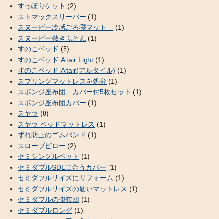
すっぽりケット
(2)
ストマックスリーパー
(1)
スヌーピー冷感ごろ寝マット
(1)
スヌーピー敷きふとん
(1)
すのこベッド
(5)
すのこベッド Altair Light
(1)
すのこベッド Altair(アルタイル)
(1)
スプリングマットレスを処分
(1)
スポンジ座布団 カバー付5枚セット
(1)
スポンジ座布団カバー
(1)
スヤラ
(0)
スヤラ ベッドマットレス
(1)
ずれ防止のゴムバンド
(1)
スロープピロー
(2)
セミシングルベット
(1)
セミダブルSDLに合うカバー
(1)
セミダブルサイズにリフォーム
(1)
セミダブルサイズの硬いマットレス
(1)
セミダブルの掛布団
(1)
セミダブルロング
(1)