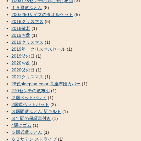
100×175センチの羽毛掛け布団
(3)
１５層敷ふとん
(8)
200×250サイズのタオルケット
(5)
2018クリスマス
(5)
2018敬老
(1)
2019お盆
(1)
2019クリスマス
(1)
2019年 クリスマスセール
(1)
2019父の日
(1)
2020お盆
(1)
2020父の日
(1)
2021クリスマス
(1)
26色sleeping color 長座布団カバー
(1)
270センチの敷布団
(1)
２層ベットパット
(1)
2層式ベットパット
(2)
３層固敷ふとん 新キルト
(1)
３年間の保証書付き
(1)
4隅にゴム
(1)
５層式敷ふとん
(1)
６０サテン ストライプ
(1)