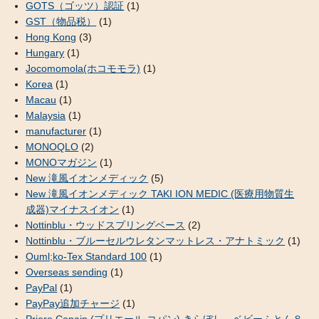
GOTS（ゴッツ）認証
(1)
GST（物品税）
(1)
Hong Kong
(3)
Hungary
(1)
Jocomomola(ホコモモラ)
(1)
Korea
(1)
Macau
(1)
Malaysia
(1)
manufacturer
(1)
MONOQLO
(2)
MONOマガジン
(1)
New 滝風イオンメディック
(5)
New 滝風イオンメディック TAKI ION MEDIC (医療用物質生
成器)マイナスイオン
(1)
Nottinblu・ウッドスプリングベース
(2)
Nottinblu・ブルーセルウレタンマットレス・アナトミック
(1)
Ouml;ko-Tex Standard 100
(1)
Overseas sending
(1)
PayPal
(1)
PayPay追加チャージ
(1)