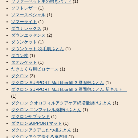
ソファーベッド用の敷きパッド
(1)
ソフトレザー
(1)
ゾマースペシャル
(1)
ゾマーライト
(1)
ダウナレックス
(1)
ダウンエッセンス
(2)
ダウンケット
(1)
ダウンケット 羽毛肌ふとん
(1)
ダウン枕
(1)
タオルケット
(1)
だきまくら用ピロケース
(1)
ダクロン
(3)
ダクロン SUPPORT Mat fiberfill ３層固敷ふとん
(1)
ダクロン SUPPORT Mat fiberfill ３層固敷ふとん 新キルト
(1)
ダクロン クオロフィルアクアケア綿増量掛けふとん
(1)
ダクロン コンフォレル綿掛けふとん
(1)
ダクロン® ブランド
(1)
ダクロンSUPPORTマット
(1)
ダクロンアクアこたつ掛ふとん
(1)
ダクロンアクア洗える座布団
(1)