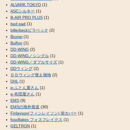
ALVARK TOKYO
(1)
ASCシルキー
(1)
B-AIR PRO PLUS
(1)
bed pad
(1)
billerbeckビラベック
(2)
Brunei
(1)
Buffon
(1)
DD-WING
(2)
DD-WING／シングル
(1)
DD-WING／ダブルサイズ
(1)
DDウィング
(2)
ＤＤウィング替え側地
(2)
DHL
(1)
e-ふとん屋さん
(1)
e-布団屋さん
(1)
EMS
(9)
EMSの海外発送
(30)
Finlayson(フィンレイソン) 掛カバー
(1)
fossflakes フォスフレイクス
(1)
GELTRON
(1)