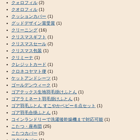
クォロフィル
(2)
クオロフィル
(1)
クッションカバー
(1)
グッドデザイン賞受賞
(1)
クリーニング
(16)
クリスマスギフト
(1)
クリスマスセール
(2)
クリスマス包装
(1)
クリミーナ
(1)
クレジットカード
(1)
クロネコヤマト便
(1)
ケットアンドシーツ
(1)
ゴールデンウィーク
(1)
ゴアテックス生地羽毛掛けふとん
(1)
ゴアラミネート羽毛掛けふとん
(1)
ゴア羽毛ふとん すこやかベビー６点セット
(1)
ゴア羽毛合掛ふとん
(1)
コインランドリーで洗濯後乾燥機まで対応可能
(1)
こたつ・座布団
(25)
こたつカバー
(2)