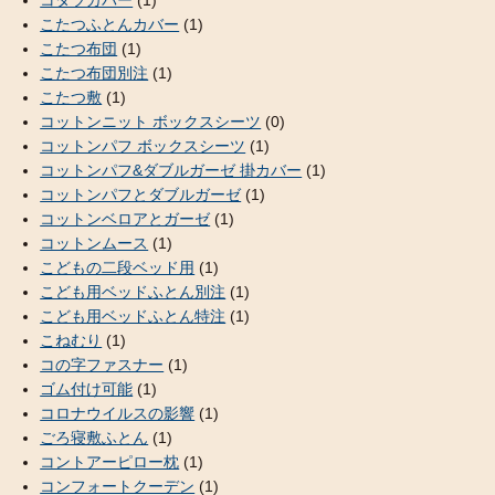
コタツカバー
(1)
こたつふとんカバー
(1)
こたつ布団
(1)
こたつ布団別注
(1)
こたつ敷
(1)
コットンニット ボックスシーツ
(0)
コットンパフ ボックスシーツ
(1)
コットンパフ&ダブルガーゼ 掛カバー
(1)
コットンパフとダブルガーゼ
(1)
コットンベロアとガーゼ
(1)
コットンムース
(1)
こどもの二段ベッド用
(1)
こども用ベッドふとん別注
(1)
こども用ベッドふとん特注
(1)
こねむり
(1)
コの字ファスナー
(1)
ゴム付け可能
(1)
コロナウイルスの影響
(1)
ごろ寝敷ふとん
(1)
コントアーピロー枕
(1)
コンフォートクーデン
(1)