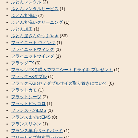
ふとんレンタル
(2)
ふとんレンタルサービス
(1)
ふとん丸洗い
(2)
ふとん丸洗いクリーニング
(1)
ふとん加工
(1)
ふとん屋さんのつぶやき
(36)
フライニット ウィング
(1)
フライニットウィング
(1)
フライニットウイング
(1)
フラッグFX
(6)
フラッグFXご購入でマニシートドライを プレゼント
(1)
フラッグFXダブル
(1)
フラッグFXのセミダブルサイズ取り置きについて
(0)
フラットカモ
(1)
フラットシーツ
(2)
フラットピッコロ
(1)
フランスへのEMS
(1)
フランスまでのEMS
(0)
フランスリネン
(1)
フランス羊毛ベッドパッド
(1)
フリーサイズ敷布団カバー
(1)