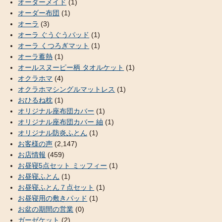
オーダーメイド
(1)
オーダー布団
(1)
オーラ
(3)
オーラ ぐうぐうパッド
(1)
オーラ くつろぎマット
(1)
オーラ蓄熱
(1)
オールスヌーピー柄 タオルケット
(1)
オクラホマ
(4)
オクラホマシングルマットレス
(1)
おひるね枕
(1)
オリジナル座布団カバー
(1)
オリジナル座布団カバー 紬
(1)
オリジナル防炎ふとん
(1)
お客様の声
(2,147)
お店情報
(459)
お昼寝5点セット ミッフィー
(1)
お昼寝ふとん
(1)
お昼寝ふとん７点セット
(1)
お昼寝用の敷きパッド
(1)
お盆の期間の営業
(0)
ガーゼケット
(2)