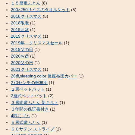
１５層敷ふとん
(8)
200×250サイズのタオルケット
(5)
2018クリスマス
(5)
2018敬老
(1)
2019お盆
(1)
2019クリスマス
(1)
2019年 クリスマスセール
(1)
2019父の日
(1)
2020お盆
(1)
2020父の日
(1)
2021クリスマス
(1)
26色sleeping color 長座布団カバー
(1)
270センチの敷布団
(1)
２層ベットパット
(1)
2層式ベットパット
(2)
３層固敷ふとん 新キルト
(1)
３年間の保証書付き
(1)
4隅にゴム
(1)
５層式敷ふとん
(1)
６０サテン ストライプ
(1)