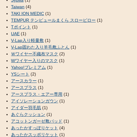
Taiwan
(4)
TAKI ION MEDIC
(1)
TEMPUR テンピュールまくら スローピロー
(1)
Tポイント
(1)
UAE
(1)
V-Lap入り軽量敷
(1)
V-Lap固わた入り羊毛敷ふとん
(1)
Ｗワイヤー不織布マスク
(2)
Wワイヤー入りのマスク
(1)
Yahoo!プレミアム
(1)
YSシート
(2)
アースカラー
(1)
アースプラス
(1)
アースプラス・エアー専用
(1)
アイソレーションガウン
(1)
アイダー羽毛肌
(1)
あぐらクッション
(1)
アコットンガーゼ敷パッド
(1)
あったかすっぽりケット
(4)
あったかスッポリケット
(1)