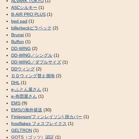
ALVARK TOKYO
(1)
ASCシルキー
(1)
B-AIR PRO PLUS
(1)
bed pad
(1)
billerbeckビラベック
(2)
Brunei
(1)
Buffon
(1)
DD-WING
(2)
DD-WING／シングル
(1)
DD-WING／ダブルサイズ
(1)
DDウィング
(2)
ＤＤウィング替え側地
(2)
DHL
(1)
e-ふとん屋さん
(1)
e-布団屋さん
(1)
EMS
(9)
EMSの海外発送
(30)
Finlayson(フィンレイソン) 掛カバー
(1)
fossflakes フォスフレイクス
(1)
GELTRON
(1)
GOTS（ゴッツ）認証
(1)