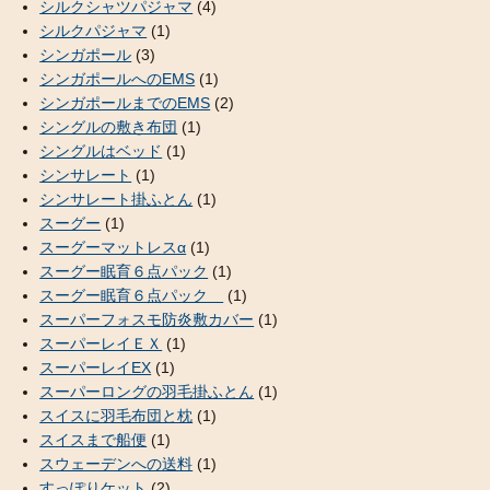
シルクシャツパジャマ
(4)
シルクパジャマ
(1)
シンガポール
(3)
シンガポールへのEMS
(1)
シンガポールまでのEMS
(2)
シングルの敷き布団
(1)
シングルはベッド
(1)
シンサレート
(1)
シンサレート掛ふとん
(1)
スーグー
(1)
スーグーマットレスα
(1)
スーグー眠育６点パック
(1)
スーグー眠育６点パック
(1)
スーパーフォスモ防炎敷カバー
(1)
スーパーレイＥＸ
(1)
スーパーレイEX
(1)
スーパーロングの羽毛掛ふとん
(1)
スイスに羽毛布団と枕
(1)
スイスまで船便
(1)
スウェーデンへの送料
(1)
すっぽりケット
(2)