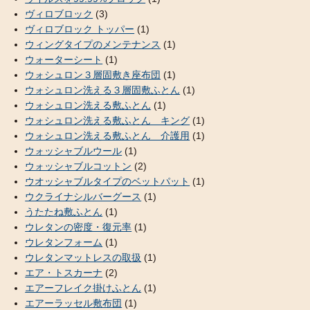
ヴィロブロック
(3)
ヴィロブロック トッパー
(1)
ウィングタイプのメンテナンス
(1)
ウォーターシート
(1)
ウォシュロン３層固敷き座布団
(1)
ウォシュロン洗える３層固敷ふとん
(1)
ウォシュロン洗える敷ふとん
(1)
ウォシュロン洗える敷ふとん キング
(1)
ウォシュロン洗える敷ふとん 介護用
(1)
ウォッシャブルウール
(1)
ウォッシャブルコットン
(2)
ウオッシャブルタイプのベットパット
(1)
ウクライナシルバーグース
(1)
うたたね敷ふとん
(1)
ウレタンの密度・復元率
(1)
ウレタンフォーム
(1)
ウレタンマットレスの取扱
(1)
エア・トスカーナ
(2)
エアーフレイク掛けふとん
(1)
エアーラッセル敷布団
(1)