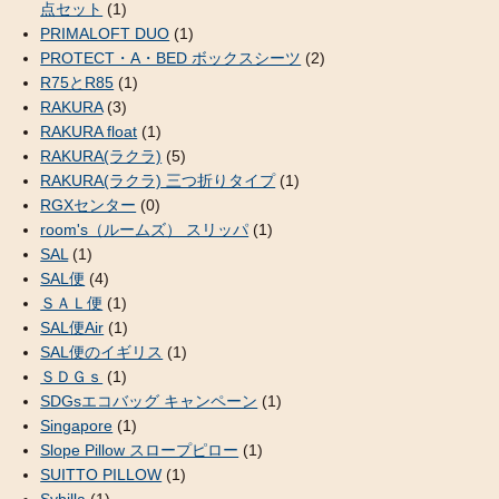
点セット
(1)
PRIMALOFT DUO
(1)
PROTECT・A・BED ボックスシーツ
(2)
R75とR85
(1)
RAKURA
(3)
RAKURA float
(1)
RAKURA(ラクラ)
(5)
RAKURA(ラクラ) 三つ折りタイプ
(1)
RGXセンター
(0)
room's（ルームズ） スリッパ
(1)
SAL
(1)
SAL便
(4)
ＳＡＬ便
(1)
SAL便Air
(1)
SAL便のイギリス
(1)
ＳＤＧｓ
(1)
SDGsエコバッグ キャンペーン
(1)
Singapore
(1)
Slope Pillow スロープピロー
(1)
SUITTO PILLOW
(1)
Sybilla
(1)