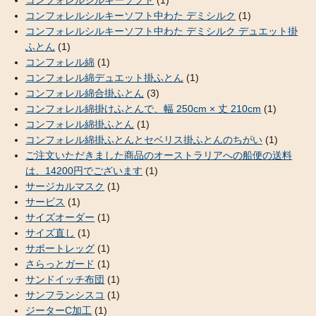
コンフォレルシルキーソフト中わた デミシルク
(1)
コンフォレルシルキーソフト中わた デミシルク デュエット掛
ふとん
(1)
コンフォレル綿
(1)
コンフォレル綿デュエット掛ふとん
(1)
コンフォレル綿合掛ふとん
(3)
コンフォレル綿掛けふとんで、幅 250cm × 丈 210cm
(1)
コンフォレル綿掛ふとん
(1)
コンフォレル綿掛ふとんとセベリス掛ふとんのちがい
(1)
ご注文いただきました商品のオーストラリアへの船便の送料
は、14200円でございます
(1)
サージカルマスク
(1)
サービス
(1)
サイズオーダー
(1)
サイズ直し
(1)
サポートレッグ
(1)
さらっとガード
(1)
サンドイッチ布団
(1)
サンフランシスコ
(1)
ジーターC加工
(1)