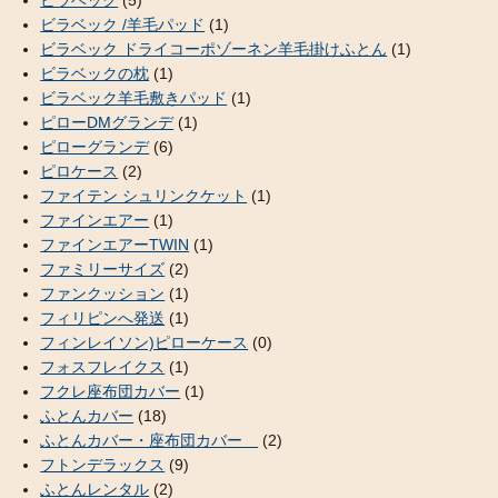
ビラベック /羊毛パッド
(1)
ビラベック ドライコーポゾーネン羊毛掛けふとん
(1)
ビラベックの枕
(1)
ビラベック羊毛敷きパッド
(1)
ピローDMグランデ
(1)
ピローグランデ
(6)
ピロケース
(2)
ファイテン シュリンクケット
(1)
ファインエアー
(1)
ファインエアーTWIN
(1)
ファミリーサイズ
(2)
ファンクッション
(1)
フィリピンへ発送
(1)
フィンレイソン)ピローケース
(0)
フォスフレイクス
(1)
フクレ座布団カバー
(1)
ふとんカバー
(18)
ふとんカバー・座布団カバー
(2)
フトンデラックス
(9)
ふとんレンタル
(2)