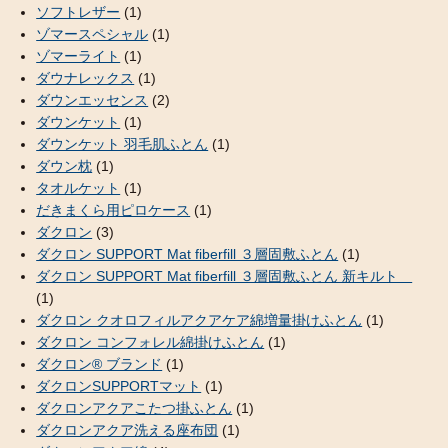
ソフトレザー
(1)
ゾマースペシャル
(1)
ゾマーライト
(1)
ダウナレックス
(1)
ダウンエッセンス
(2)
ダウンケット
(1)
ダウンケット 羽毛肌ふとん
(1)
ダウン枕
(1)
タオルケット
(1)
だきまくら用ピロケース
(1)
ダクロン
(3)
ダクロン SUPPORT Mat fiberfill ３層固敷ふとん
(1)
ダクロン SUPPORT Mat fiberfill ３層固敷ふとん 新キルト
(1)
ダクロン クオロフィルアクアケア綿増量掛けふとん
(1)
ダクロン コンフォレル綿掛けふとん
(1)
ダクロン® ブランド
(1)
ダクロンSUPPORTマット
(1)
ダクロンアクアこたつ掛ふとん
(1)
ダクロンアクア洗える座布団
(1)