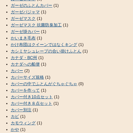
ガーゼのふとんカバー
(1)
ガーゼパジャマ
(1)
ガーゼマスク
(1)
ガーゼマスク 抗菌防臭加工
(1)
ガーゼ掛カバー
(1)
かいまき毛布
(1)
かけ布団はクイーンではなくキング
(1)
カシミヤシュレープの合い掛けふとん
(1)
カナダ・BC州
(1)
カナダへの船便
(1)
カバー
(2)
カバーサイズ規格
(1)
カバーの中でふとんがぐちゃぐちゃ
(0)
カバーを作って
(1)
カバー付き10点セット
(1)
カバー付き８点セット
(1)
カバー別注
(1)
カビ
(1)
カモウィング
(1)
かや
(1)