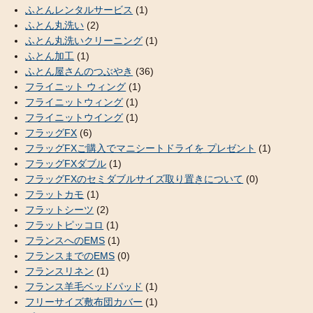
ふとんレンタルサービス
(1)
ふとん丸洗い
(2)
ふとん丸洗いクリーニング
(1)
ふとん加工
(1)
ふとん屋さんのつぶやき
(36)
フライニット ウィング
(1)
フライニットウィング
(1)
フライニットウイング
(1)
フラッグFX
(6)
フラッグFXご購入でマニシートドライを プレゼント
(1)
フラッグFXダブル
(1)
フラッグFXのセミダブルサイズ取り置きについて
(0)
フラットカモ
(1)
フラットシーツ
(2)
フラットピッコロ
(1)
フランスへのEMS
(1)
フランスまでのEMS
(0)
フランスリネン
(1)
フランス羊毛ベッドパッド
(1)
フリーサイズ敷布団カバー
(1)