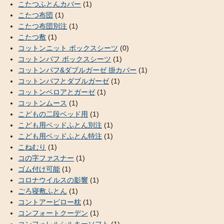
こたつふとんカバー
(1)
こたつ布団
(1)
こたつ布団別注
(1)
こたつ敷
(1)
コットンニット ボックスシーツ
(0)
コットンパフ ボックスシーツ
(1)
コットンパフ&ダブルガーゼ 掛カバー
(1)
コットンパフとダブルガーゼ
(1)
コットンベロアとガーゼ
(1)
コットンムース
(1)
こどもの二段ベッド用
(1)
こども用ベッドふとん別注
(1)
こども用ベッドふとん特注
(1)
こねむり
(1)
コの字ファスナー
(1)
ゴム付け可能
(1)
コロナウイルスの影響
(1)
ごろ寝敷ふとん
(1)
コントアーピロー枕
(1)
コンフォートクーデン
(1)
コンフォレルシルキーソフト
(1)