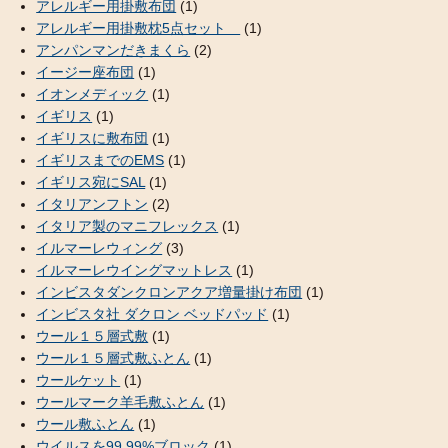
アレルギー用掛敷布団
(1)
アレルギー用掛敷枕5点セット
(1)
アンパンマンだきまくら
(2)
イージー座布団
(1)
イオンメディック
(1)
イギリス
(1)
イギリスに敷布団
(1)
イギリスまでのEMS
(1)
イギリス宛にSAL
(1)
イタリアンフトン
(2)
イタリア製のマニフレックス
(1)
イルマーレウィング
(3)
イルマーレウイングマットレス
(1)
インビスタダンクロンアクア増量掛け布団
(1)
インビスタ社 ダクロン ベッドパッド
(1)
ウール１５層式敷
(1)
ウール１５層式敷ふとん
(1)
ウールケット
(1)
ウールマーク羊毛敷ふとん
(1)
ウール敷ふとん
(1)
ウイルスを99.99%ブロック
(1)