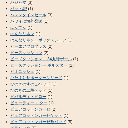
パジャマ
(3)
パットJP
(1)
バレンタインセール
(3)
ハワイに海外発送
(1)
はんてん
(1)
はんなリネン
(1)
はんなリネン ボックスシーツ
(1)
ビーエアプロプラス
(2)
ビーズクッション
(2)
ビーズクッション ─ 34丸球ボール
(1)
ビーズクッション ─ ボルスター
(1)
ピオニッシュ
(1)
ひだまりサポーターシリーズ
(1)
ひのきのすのこベッド
(1)
ひのきの二段ベッド
(1)
ビバルディ・ピロー
(1)
ビューティース ター
(1)
ピュアコットンガーゼ
(2)
ピュアコットンガーゼケット
(1)
ピュアコットンガーゼ敷パッド
(5)
ビラベック
(5)