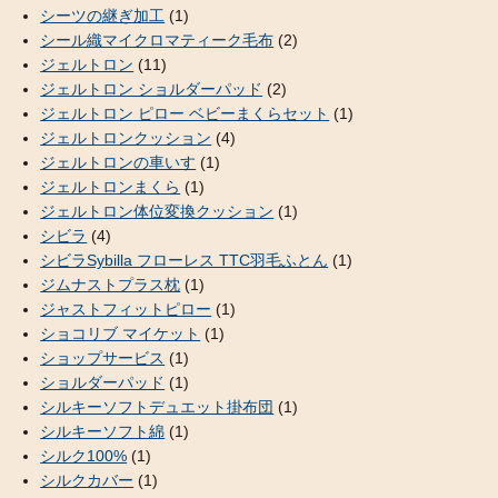
シーツの継ぎ加工
(1)
シール織マイクロマティーク毛布
(2)
ジェルトロン
(11)
ジェルトロン ショルダーパッド
(2)
ジェルトロン ピロー ベビーまくらセット
(1)
ジェルトロンクッション
(4)
ジェルトロンの車いす
(1)
ジェルトロンまくら
(1)
ジェルトロン体位変換クッション
(1)
シビラ
(4)
シビラSybilla フローレス TTC羽毛ふとん
(1)
ジムナストプラス枕
(1)
ジャストフィットピロー
(1)
ショコリブ マイケット
(1)
ショップサービス
(1)
ショルダーパッド
(1)
シルキーソフトデュエット掛布団
(1)
シルキーソフト綿
(1)
シルク100%
(1)
シルクカバー
(1)