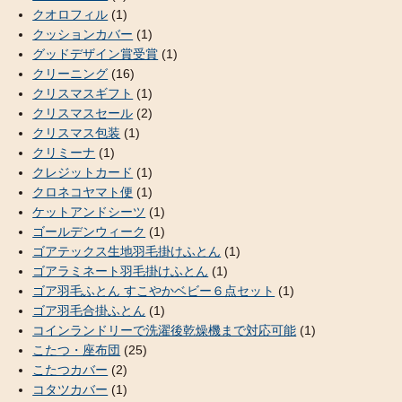
クオロフィル
(1)
クッションカバー
(1)
グッドデザイン賞受賞
(1)
クリーニング
(16)
クリスマスギフト
(1)
クリスマスセール
(2)
クリスマス包装
(1)
クリミーナ
(1)
クレジットカード
(1)
クロネコヤマト便
(1)
ケットアンドシーツ
(1)
ゴールデンウィーク
(1)
ゴアテックス生地羽毛掛けふとん
(1)
ゴアラミネート羽毛掛けふとん
(1)
ゴア羽毛ふとん すこやかベビー６点セット
(1)
ゴア羽毛合掛ふとん
(1)
コインランドリーで洗濯後乾燥機まで対応可能
(1)
こたつ・座布団
(25)
こたつカバー
(2)
コタツカバー
(1)