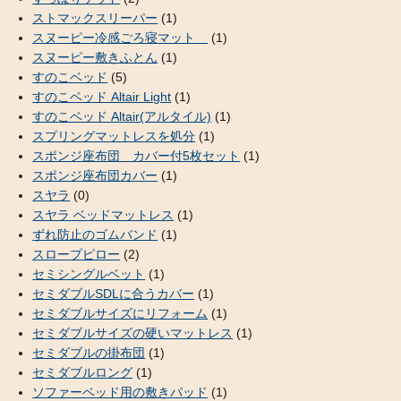
ストマックスリーパー
(1)
スヌーピー冷感ごろ寝マット
(1)
スヌーピー敷きふとん
(1)
すのこベッド
(5)
すのこベッド Altair Light
(1)
すのこベッド Altair(アルタイル)
(1)
スプリングマットレスを処分
(1)
スポンジ座布団 カバー付5枚セット
(1)
スポンジ座布団カバー
(1)
スヤラ
(0)
スヤラ ベッドマットレス
(1)
ずれ防止のゴムバンド
(1)
スロープピロー
(2)
セミシングルベット
(1)
セミダブルSDLに合うカバー
(1)
セミダブルサイズにリフォーム
(1)
セミダブルサイズの硬いマットレス
(1)
セミダブルの掛布団
(1)
セミダブルロング
(1)
ソファーベッド用の敷きパッド
(1)