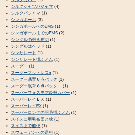
シルクシャツパジャマ
(4)
シルクパジャマ
(1)
シンガポール
(3)
シンガポールへのEMS
(1)
シンガポールまでのEMS
(2)
シングルの敷き布団
(1)
シングルはベッド
(1)
シンサレート
(1)
シンサレート掛ふとん
(1)
スーグー
(1)
スーグーマットレスα
(1)
スーグー眠育６点パック
(1)
スーグー眠育６点パック
(1)
スーパーフォスモ防炎敷カバー
(1)
スーパーレイＥＸ
(1)
スーパーレイEX
(1)
スーパーロングの羽毛掛ふとん
(1)
スイスに羽毛布団と枕
(1)
スイスまで船便
(1)
スウェーデンへの送料
(1)