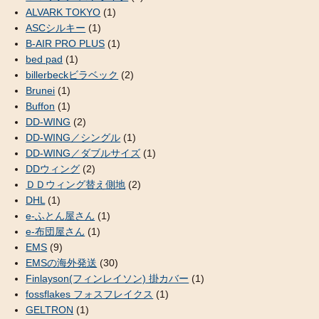
ALVARK TOKYO
(1)
ASCシルキー
(1)
B-AIR PRO PLUS
(1)
bed pad
(1)
billerbeckビラベック
(2)
Brunei
(1)
Buffon
(1)
DD-WING
(2)
DD-WING／シングル
(1)
DD-WING／ダブルサイズ
(1)
DDウィング
(2)
ＤＤウィング替え側地
(2)
DHL
(1)
e-ふとん屋さん
(1)
e-布団屋さん
(1)
EMS
(9)
EMSの海外発送
(30)
Finlayson(フィンレイソン) 掛カバー
(1)
fossflakes フォスフレイクス
(1)
GELTRON
(1)