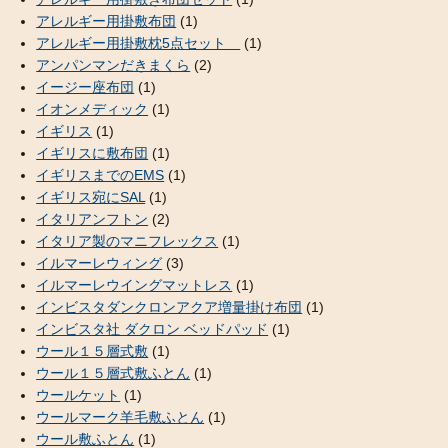
アレルギー用掛敷布団
(1)
アレルギー用掛敷枕5点セット
(1)
アンパンマンだきまくら
(2)
イージー座布団
(1)
イオンメディック
(1)
イギリス
(1)
イギリスに敷布団
(1)
イギリスまでのEMS
(1)
イギリス宛にSAL
(1)
イタリアンフトン
(2)
イタリア製のマニフレックス
(1)
イルマーレウィング
(3)
イルマーレウイングマットレス
(1)
インビスタダンクロンアクア増量掛け布団
(1)
インビスタ社 ダクロン ベッドパッド
(1)
ウール１５層式敷
(1)
ウール１５層式敷ふとん
(1)
ウールケット
(1)
ウールマーク羊毛敷ふとん
(1)
ウール敷ふとん
(1)