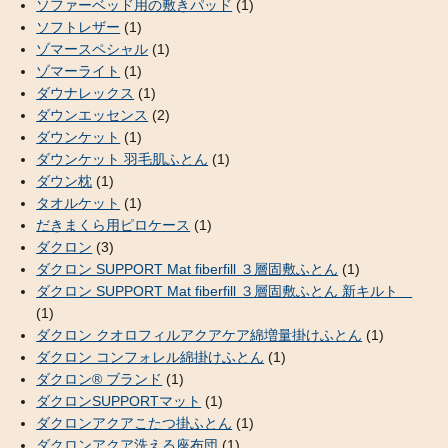
ソファーベッド用の敷きパッド
(1)
ソフトレザー
(1)
ゾマースペシャル
(1)
ゾマーライト
(1)
ダウナレックス
(1)
ダウンエッセンス
(2)
ダウンケット
(1)
ダウンケット 羽毛肌ふとん
(1)
ダウン枕
(1)
タオルケット
(1)
だきまくら用ピロケース
(1)
ダクロン
(3)
ダクロン SUPPORT Mat fiberfill ３層固敷ふとん
(1)
ダクロン SUPPORT Mat fiberfill ３層固敷ふとん 新キルト
(1)
ダクロン クオロフィルアクアケア綿増量掛けふとん
(1)
ダクロン コンフォレル綿掛けふとん
(1)
ダクロン® ブランド
(1)
ダクロンSUPPORTマット
(1)
ダクロンアクアこたつ掛ふとん
(1)
ダクロンアクア洗える座布団
(1)