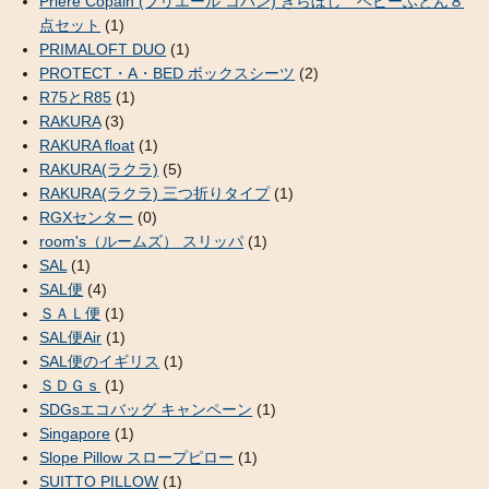
Priere Copain (プリエール コパン) きらぼし ベビーふとん８
点セット
(1)
PRIMALOFT DUO
(1)
PROTECT・A・BED ボックスシーツ
(2)
R75とR85
(1)
RAKURA
(3)
RAKURA float
(1)
RAKURA(ラクラ)
(5)
RAKURA(ラクラ) 三つ折りタイプ
(1)
RGXセンター
(0)
room's（ルームズ） スリッパ
(1)
SAL
(1)
SAL便
(4)
ＳＡＬ便
(1)
SAL便Air
(1)
SAL便のイギリス
(1)
ＳＤＧｓ
(1)
SDGsエコバッグ キャンペーン
(1)
Singapore
(1)
Slope Pillow スロープピロー
(1)
SUITTO PILLOW
(1)