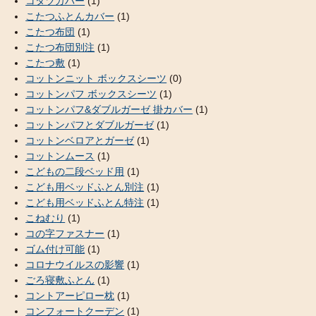
コタツカバー
(1)
こたつふとんカバー
(1)
こたつ布団
(1)
こたつ布団別注
(1)
こたつ敷
(1)
コットンニット ボックスシーツ
(0)
コットンパフ ボックスシーツ
(1)
コットンパフ&ダブルガーゼ 掛カバー
(1)
コットンパフとダブルガーゼ
(1)
コットンベロアとガーゼ
(1)
コットンムース
(1)
こどもの二段ベッド用
(1)
こども用ベッドふとん別注
(1)
こども用ベッドふとん特注
(1)
こねむり
(1)
コの字ファスナー
(1)
ゴム付け可能
(1)
コロナウイルスの影響
(1)
ごろ寝敷ふとん
(1)
コントアーピロー枕
(1)
コンフォートクーデン
(1)