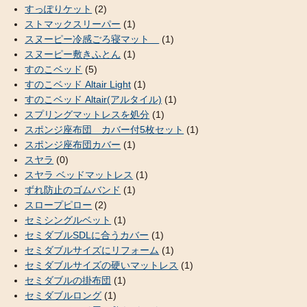
すっぽりケット
(2)
ストマックスリーパー
(1)
スヌーピー冷感ごろ寝マット
(1)
スヌーピー敷きふとん
(1)
すのこベッド
(5)
すのこベッド Altair Light
(1)
すのこベッド Altair(アルタイル)
(1)
スプリングマットレスを処分
(1)
スポンジ座布団 カバー付5枚セット
(1)
スポンジ座布団カバー
(1)
スヤラ
(0)
スヤラ ベッドマットレス
(1)
ずれ防止のゴムバンド
(1)
スロープピロー
(2)
セミシングルベット
(1)
セミダブルSDLに合うカバー
(1)
セミダブルサイズにリフォーム
(1)
セミダブルサイズの硬いマットレス
(1)
セミダブルの掛布団
(1)
セミダブルロング
(1)