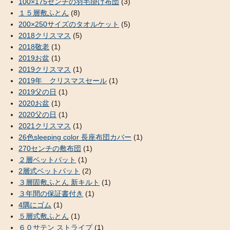
100×175センチの羽毛掛け布団
(3)
１５層敷ふとん
(8)
200×250サイズのタオルケット
(5)
2018クリスマス
(5)
2018敬老
(1)
2019お盆
(1)
2019クリスマス
(1)
2019年 クリスマスセール
(1)
2019父の日
(1)
2020お盆
(1)
2020父の日
(1)
2021クリスマス
(1)
26色sleeping color 長座布団カバー
(1)
270センチの敷布団
(1)
２層ベットパット
(1)
2層式ベットパット
(2)
３層固敷ふとん 新キルト
(1)
３年間の保証書付き
(1)
4隅にゴム
(1)
５層式敷ふとん
(1)
６０サテン ストライプ
(1)