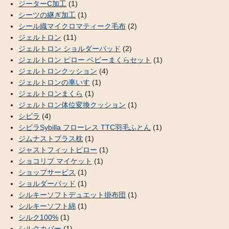
ジーターC加工
(1)
シーツの継ぎ加工
(1)
シール織マイクロマティーク毛布
(2)
ジェルトロン
(11)
ジェルトロン ショルダーパッド
(2)
ジェルトロン ピロー ベビーまくらセット
(1)
ジェルトロンクッション
(4)
ジェルトロンの車いす
(1)
ジェルトロンまくら
(1)
ジェルトロン体位変換クッション
(1)
シビラ
(4)
シビラSybilla フローレス TTC羽毛ふとん
(1)
ジムナストプラス枕
(1)
ジャストフィットピロー
(1)
ショコリブ マイケット
(1)
ショップサービス
(1)
ショルダーパッド
(1)
シルキーソフトデュエット掛布団
(1)
シルキーソフト綿
(1)
シルク100%
(1)
シルクカバー
(1)