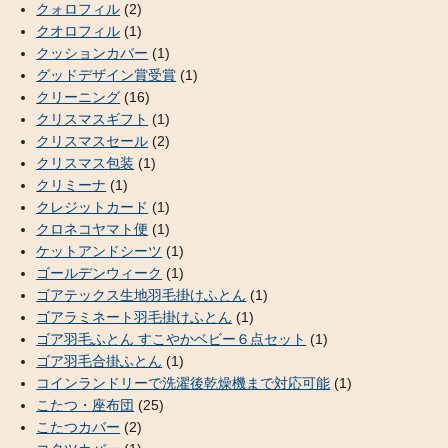
クォロフィル
(2)
クオロフィル
(1)
クッションカバー
(1)
グッドデザイン賞受賞
(1)
クリーニング
(16)
クリスマスギフト
(1)
クリスマスセール
(2)
クリスマス包装
(1)
クリミーナ
(1)
クレジットカード
(1)
クロネコヤマト便
(1)
ケットアンドシーツ
(1)
ゴールデンウィーク
(1)
ゴアテックス生地羽毛掛けふとん
(1)
ゴアラミネート羽毛掛けふとん
(1)
ゴア羽毛ふとん すこやかベビー６点セット
(1)
ゴア羽毛合掛ふとん
(1)
コインランドリーで洗濯後乾燥機まで対応可能
(1)
こたつ・座布団
(25)
こたつカバー
(2)