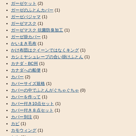
ガーゼケット
(2)
ガーゼのふとんカバー
(1)
ガーゼパジャマ
(1)
ガーゼマスク
(1)
ガーゼマスク 抗菌防臭加工
(1)
ガーゼ掛カバー
(1)
かいまき毛布
(1)
かけ布団はクイーンではなくキング
(1)
カシミヤシュレープの合い掛けふとん
(1)
カナダ・BC州
(1)
カナダへの船便
(1)
カバー
(2)
カバーサイズ規格
(1)
カバーの中でふとんがぐちゃぐちゃ
(0)
カバーを作って
(1)
カバー付き10点セット
(1)
カバー付き８点セット
(1)
カバー別注
(1)
カビ
(1)
カモウィング
(1)