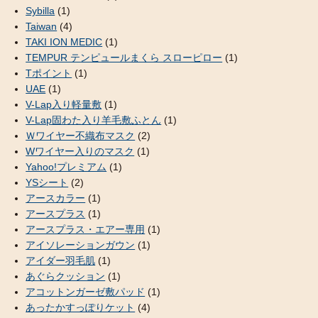
Sybilla
(1)
Taiwan
(4)
TAKI ION MEDIC
(1)
TEMPUR テンピュールまくら スローピロー
(1)
Tポイント
(1)
UAE
(1)
V-Lap入り軽量敷
(1)
V-Lap固わた入り羊毛敷ふとん
(1)
Ｗワイヤー不織布マスク
(2)
Wワイヤー入りのマスク
(1)
Yahoo!プレミアム
(1)
YSシート
(2)
アースカラー
(1)
アースプラス
(1)
アースプラス・エアー専用
(1)
アイソレーションガウン
(1)
アイダー羽毛肌
(1)
あぐらクッション
(1)
アコットンガーゼ敷パッド
(1)
あったかすっぽりケット
(4)