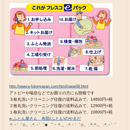
http://www.e-futonyasan.com/html/page58.html
アトピーや喘息などでお困りの方にも朗報です
３枚丸洗いクリーニング往復の送料込みで、14850円+税
２枚丸洗いクリーニング往復の送料込みで、12900円+税
１枚丸洗いクリーニング往復の送料込みで、10800円+税
e-ふとん屋さん 布団(ふとん)のやまだ
:*:・’゜☆。.:*:・’゜★゜’・:*:.。.:*:・’゜☆。.:*::*:.。.:*:・’゜