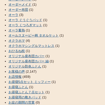
オーダーメイド
(1)
オーダー布団
(1)
オーラ
(3)
オーラ ぐうぐうパッド
(1)
オーラ くつろぎマット
(1)
オーラ蓄熱
(1)
オールスヌーピー柄 タオルケット
(1)
オクラホマ
(4)
オクラホマシングルマットレス
(1)
おひるね枕
(1)
オリジナル座布団カバー
(1)
オリジナル座布団カバー 紬
(1)
オリジナル防炎ふとん
(1)
お客様の声
(2,147)
お店情報
(459)
お昼寝5点セット ミッフィー
(1)
お昼寝ふとん
(1)
お昼寝ふとん７点セット
(1)
お昼寝用の敷きパッド
(1)
お盆の期間の営業
(0)