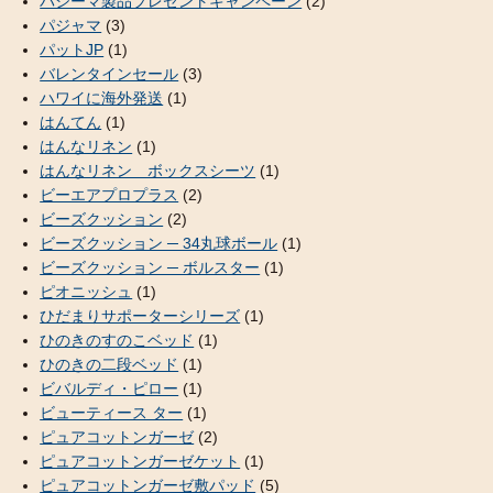
パシーマ製品プレゼントキャンペーン
(2)
パジャマ
(3)
パットJP
(1)
バレンタインセール
(3)
ハワイに海外発送
(1)
はんてん
(1)
はんなリネン
(1)
はんなリネン ボックスシーツ
(1)
ビーエアプロプラス
(2)
ビーズクッション
(2)
ビーズクッション ─ 34丸球ボール
(1)
ビーズクッション ─ ボルスター
(1)
ピオニッシュ
(1)
ひだまりサポーターシリーズ
(1)
ひのきのすのこベッド
(1)
ひのきの二段ベッド
(1)
ビバルディ・ピロー
(1)
ビューティース ター
(1)
ピュアコットンガーゼ
(2)
ピュアコットンガーゼケット
(1)
ピュアコットンガーゼ敷パッド
(5)