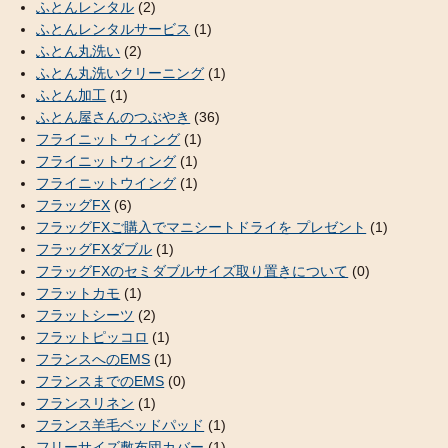
ふとんレンタル
(2)
ふとんレンタルサービス
(1)
ふとん丸洗い
(2)
ふとん丸洗いクリーニング
(1)
ふとん加工
(1)
ふとん屋さんのつぶやき
(36)
フライニット ウィング
(1)
フライニットウィング
(1)
フライニットウイング
(1)
フラッグFX
(6)
フラッグFXご購入でマニシートドライを プレゼント
(1)
フラッグFXダブル
(1)
フラッグFXのセミダブルサイズ取り置きについて
(0)
フラットカモ
(1)
フラットシーツ
(2)
フラットピッコロ
(1)
フランスへのEMS
(1)
フランスまでのEMS
(0)
フランスリネン
(1)
フランス羊毛ベッドパッド
(1)
フリーサイズ敷布団カバー
(1)