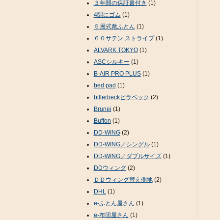
３年間の保証書付き
(1)
4隅にゴム
(1)
５層式敷ふとん
(1)
６０サテン ストライプ
(1)
ALVARK TOKYO
(1)
ASCシルキー
(1)
B-AIR PRO PLUS
(1)
bed pad
(1)
billerbeckビラベック
(2)
Brunei
(1)
Buffon
(1)
DD-WING
(2)
DD-WING／シングル
(1)
DD-WING／ダブルサイズ
(1)
DDウィング
(2)
ＤＤウィング替え側地
(2)
DHL
(1)
e-ふとん屋さん
(1)
e-布団屋さん
(1)