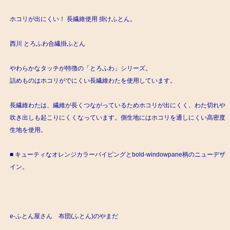
ホコリが出にくい！ 長繊維使用 掛けふとん。
西川 とろふわ合繊掛ふとん
やわらかなタッチが特徴の「とろふわ」シリーズ。
詰めものはホコリがでにくい長繊維わたを使用しています。
長繊維わたは、繊維が長くつながっているためホコリが出にくく、わた切れや
吹き出しも起こりにくくなっています。側生地にはホコリを通しにくい高密度
生地を使用。
■ キューティなオレンジカラーパイピングとbold-windowpane柄のニューデザ
イン。
e-ふとん屋さん 布団(ふとん)のやまだ