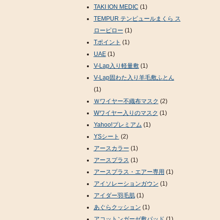
TAKI ION MEDIC
(1)
TEMPUR テンピュールまくら ス
ローピロー
(1)
Tポイント
(1)
UAE
(1)
V-Lap入り軽量敷
(1)
V-Lap固わた入り羊毛敷ふとん
(1)
Ｗワイヤー不織布マスク
(2)
Wワイヤー入りのマスク
(1)
Yahoo!プレミアム
(1)
YSシート
(2)
アースカラー
(1)
アースプラス
(1)
アースプラス・エアー専用
(1)
アイソレーションガウン
(1)
アイダー羽毛肌
(1)
あぐらクッション
(1)
アコットンガーゼ敷パッド
(1)