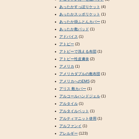
あったかすっぽりケット
(4)
あったかスッポリケット
(1)
あったか掛ふとんカバー
(1)
あったか敷パッド
(1)
アドバイス
(1)
アトピー
(2)
アトピーで洗える布団
(1)
アトピー性皮膚炎
(2)
アメリカ
(1)
アメリカダブルの敷布団
(1)
アメリカへのEMS
(2)
アリス 敷カバー
(1)
アルコールハンドジェル
(1)
アルタイル
(1)
アルタイルベット
(1)
アルティマニット使用
(1)
アルファンイ
(1)
アレルギー
(123)