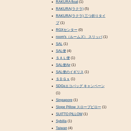
RAKURA float
(1)
RAKURA(ラクラ)
(5)
RAKURA(ラクラ) 三つ折りタイ
プ
(1)
RGXセンター
(0)
room's（ルームズ） スリッパ
(1)
SAL
(1)
SAL便
(4)
ＳＡＬ便
(1)
SAL便Air
(1)
SAL便のイギリス
(1)
ＳＤＧｓ
(1)
SDGsエコバッグ キャンペーン
(1)
Singapore
(1)
Slope Pillow スロープピロー
(1)
SUITTO PILLOW
(1)
Sybilla
(1)
Taiwan
(4)