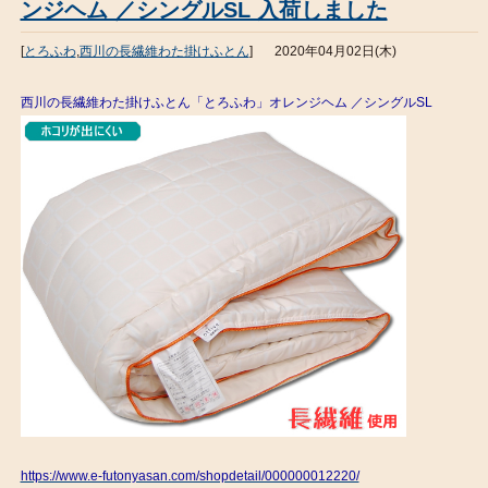
ンジヘム ／シングルSL 入荷しました
[
とろふわ
,
西川の長繊維わた掛けふとん
]
2020年04月02日(木)
西川の長繊維わた掛けふとん「とろふわ」オレンジヘム ／シングルSL
https://www.e-futonyasan.com/shopdetail/000000012220/