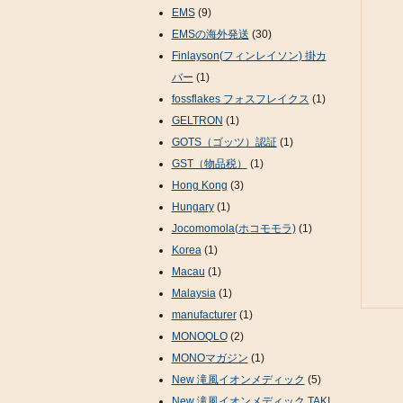
EMS
(9)
EMSの海外発送
(30)
Finlayson(フィンレイソン) 掛カ
バー
(1)
fossflakes フォスフレイクス
(1)
GELTRON
(1)
GOTS（ゴッツ）認証
(1)
GST（物品税）
(1)
Hong Kong
(3)
Hungary
(1)
Jocomomola(ホコモモラ)
(1)
Korea
(1)
Macau
(1)
Malaysia
(1)
manufacturer
(1)
MONOQLO
(2)
MONOマガジン
(1)
New 滝風イオンメディック
(5)
New 滝風イオンメディック TAKI