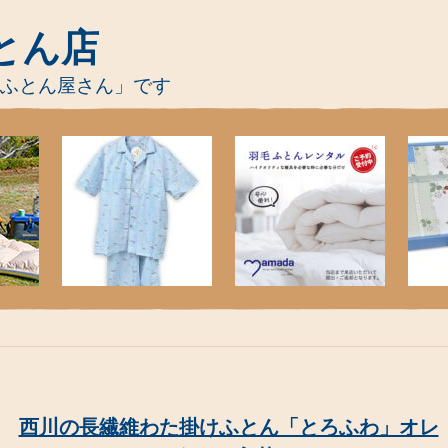
とん店
-ふとん屋さん」です
西川の長繊維わた掛けふとん「とろふわ」オレ