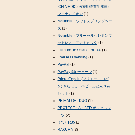
ION MEDIC (医療用物質生成器)
マイナスイオン
(1)
Nottinblu・ウッドスプリングベー
ス
(2)
Nottinblu・ブルーセルウレタンマ
ットレス・アナトミック
(1)
Ouml;ko-Tex Standard 100
(1)
Overseas sending
(1)
PayPal
(1)
PayPay追加チャージ
(1)
Priere Copain (プリエール コパ
ン) きらぼし ベビーふとん８点
セット
(1)
PRIMALOFT DUO
(1)
PROTECT・A・BED ボックスシ
ーツ
(2)
R75とR85
(1)
RAKURA
(3)