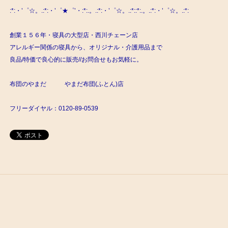
:*:・’゜☆。.:*:・’゜★゜’・:*:.。.:*:・’゜☆。.:*::*:.。.:*:・’゜☆。.:*:
創業１５６年・寝具の大型店・西川チェーン店
アレルギー関係の寝具から、オリジナル・介護用品まで
良品/特価で良心的に販売//お問合せもお気軽に。
布団のやまだ やまだ布団(ふとん)店
フリーダイヤル：0120-89-0539