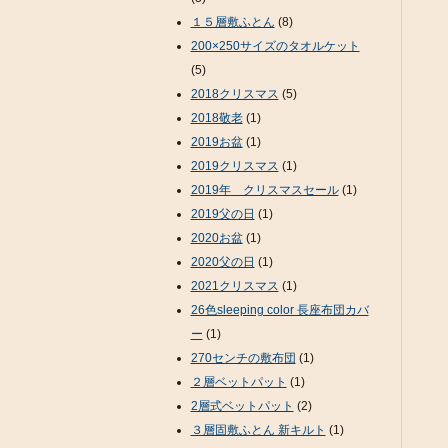
１５層敷ふとん
(8)
200×250サイズのタオルケット
(5)
2018クリスマス
(5)
2018敬老
(1)
2019お盆
(1)
2019クリスマス
(1)
2019年 クリスマスセール
(1)
2019父の日
(1)
2020お盆
(1)
2020父の日
(1)
2021クリスマス
(1)
26色sleeping color 長座布団カバ
ー
(1)
270センチの敷布団
(1)
２層ベットパット
(1)
2層式ベットパット
(2)
３層固敷ふとん 新キルト
(1)