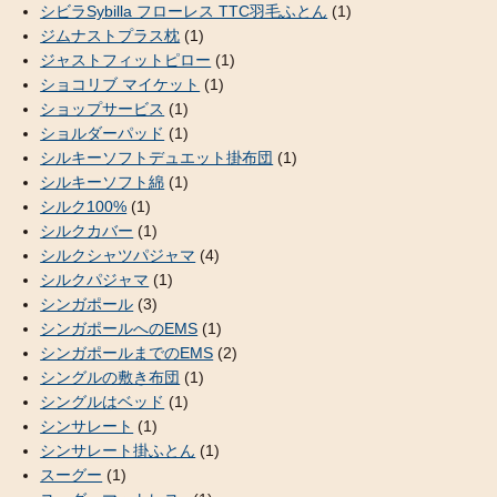
シビラSybilla フローレス TTC羽毛ふとん
(1)
ジムナストプラス枕
(1)
ジャストフィットピロー
(1)
ショコリブ マイケット
(1)
ショップサービス
(1)
ショルダーパッド
(1)
シルキーソフトデュエット掛布団
(1)
シルキーソフト綿
(1)
シルク100%
(1)
シルクカバー
(1)
シルクシャツパジャマ
(4)
シルクパジャマ
(1)
シンガポール
(3)
シンガポールへのEMS
(1)
シンガポールまでのEMS
(2)
シングルの敷き布団
(1)
シングルはベッド
(1)
シンサレート
(1)
シンサレート掛ふとん
(1)
スーグー
(1)