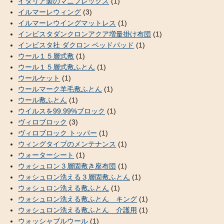
イタリア製のマニフレックス
(1)
イルマーレウィング
(3)
イルマーレウイングマットレス
(1)
インビスタダンクロンアクア増量掛け布団
(1)
インビスタ社 ダクロン ベッドパッド
(1)
ウール１５層式敷
(1)
ウール１５層式敷ふとん
(1)
ウールケット
(1)
ウールマーク羊毛敷ふとん
(1)
ウール敷ふとん
(1)
ウイルスを99.99%ブロック
(1)
ヴィロブロック
(3)
ヴィロブロック トッパー
(1)
ウィングタイプのメンテナンス
(1)
ウォーターシート
(1)
ウォシュロン３層固敷き座布団
(1)
ウォシュロン洗える３層固敷ふとん
(1)
ウォシュロン洗える敷ふとん
(1)
ウォシュロン洗える敷ふとん キング
(1)
ウォシュロン洗える敷ふとん 介護用
(1)
ウォッシャブルウール
(1)