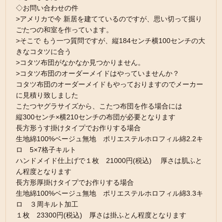
◇お問い合わせの件
>アメリカで今 新居を建てているのですが、思い切って掘り
ごたつの和室を作っています。
>そこで もう一つ質問ですが、縦184センチ横100センチの大
きなコタツに合う
>コタツ布団がなかなか見つかりません。
>コタツ布団のオーダーメイドはやっていませんか？
コタツ布団のオーダーメイドもやっておりますのでメーカー
に見積り致しました
こたつヤグラサイズから、こたつ布団を作る場合には
縦300センチ×横210センチの布団が必要となります
長方形うす掛けタイプでお作りする場合
生地綿100%ベージュ無地 ポリエステルホロフィル綿2.2キ
ロ 5×7格子キルト
ハンドメイド仕上げで１枚 21000円(税込) 厚さは肌ふと
ん程度となります
長方形厚掛けタイプでお作りする場合
生地綿100%ベージュ無地 ポリエステルホロフィル綿3.3キ
ロ ３周キルト加工
１枚 23300円(税込) 厚さは掛ふとん程度となります