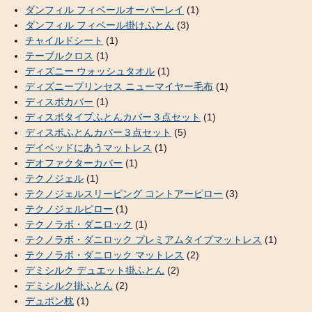
ダンフィル フィベールオーバーレイ
(1)
ダンフィル フィベール掛けふとん
(3)
チャイルドシート
(1)
テーブルクロス
(1)
ディズニー ウォッシュタオル
(1)
ディズニープリンセス ニューマイヤー毛布
(1)
ディスポカバー
(1)
ディスポタイプふとんカバー３点セット
(1)
ディスポふとんカバー３点セット
(5)
デイベッドにあうマットレス
(1)
デオファクターカバー
(1)
テクノジェル
(1)
テクノジェルスリーピング コントアーピロー
(3)
テクノジェルピロー
(1)
テクノラボ・ダニロック
(1)
テクノラボ・ダニロック プレミアムタイプマットレス
(1)
テクノラボ・ダニロック マットレス
(2)
デミシルク デュエット掛ふとん
(2)
デミシルク掛ふとん
(2)
デュポン枕
(1)