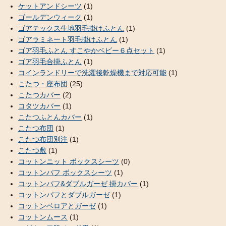
ケットアンドシーツ
(1)
ゴールデンウィーク
(1)
ゴアテックス生地羽毛掛けふとん
(1)
ゴアラミネート羽毛掛けふとん
(1)
ゴア羽毛ふとん すこやかベビー６点セット
(1)
ゴア羽毛合掛ふとん
(1)
コインランドリーで洗濯後乾燥機まで対応可能
(1)
こたつ・座布団
(25)
こたつカバー
(2)
コタツカバー
(1)
こたつふとんカバー
(1)
こたつ布団
(1)
こたつ布団別注
(1)
こたつ敷
(1)
コットンニット ボックスシーツ
(0)
コットンパフ ボックスシーツ
(1)
コットンパフ&ダブルガーゼ 掛カバー
(1)
コットンパフとダブルガーゼ
(1)
コットンベロアとガーゼ
(1)
コットンムース
(1)