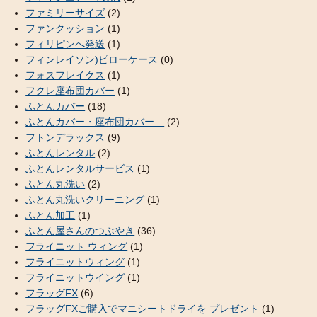
ファミリーサイズ
(2)
ファンクッション
(1)
フィリピンへ発送
(1)
フィンレイソン)ピローケース
(0)
フォスフレイクス
(1)
フクレ座布団カバー
(1)
ふとんカバー
(18)
ふとんカバー・座布団カバー
(2)
フトンデラックス
(9)
ふとんレンタル
(2)
ふとんレンタルサービス
(1)
ふとん丸洗い
(2)
ふとん丸洗いクリーニング
(1)
ふとん加工
(1)
ふとん屋さんのつぶやき
(36)
フライニット ウィング
(1)
フライニットウィング
(1)
フライニットウイング
(1)
フラッグFX
(6)
フラッグFXご購入でマニシートドライを プレゼント
(1)