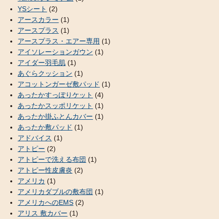
YSシート
(2)
アースカラー
(1)
アースプラス
(1)
アースプラス・エアー専用
(1)
アイソレーションガウン
(1)
アイダー羽毛肌
(1)
あぐらクッション
(1)
アコットンガーゼ敷パッド
(1)
あったかすっぽりケット
(4)
あったかスッポリケット
(1)
あったか掛ふとんカバー
(1)
あったか敷パッド
(1)
アドバイス
(1)
アトピー
(2)
アトピーで洗える布団
(1)
アトピー性皮膚炎
(2)
アメリカ
(1)
アメリカダブルの敷布団
(1)
アメリカへのEMS
(2)
アリス 敷カバー
(1)