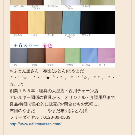
e-ふとん屋さん 布団(ふとん)のやまだ
:*:・’゜☆。.:*:・’゜★゜’・:*:.。.:*:・’゜☆。.:*::*:.。.:*:・’゜
☆。.:*:
創業１５５年・寝具の大型店・西川チェーン店
アレルギー関係の寝具から、オリジナル・介護用品まで
良品/特価で良心的に販売//お問合せもお気軽に。
布団のやまだ やまだ布団(ふとん)店
フリーダイヤル：0120-89-0539
http://www.e-futonyasan.com/