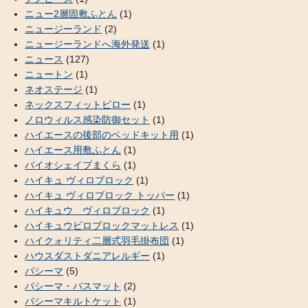
ニュー2層固敷ふとん
(1)
ニュージーランド
(2)
ニュージーランドへ海外発送
(1)
ニュース
(127)
ニュートン
(1)
ネオステージ
(1)
ネックスフィットピロー
(1)
ノロウィルス感染防御セット
(1)
ハイエースの後部のベッドキット用
(1)
ハイエース用敷ふとん
(1)
バイオシェイプまくら
(1)
ハイキュ ヴィロブロック
(1)
ハイキュ ヴィロブロック トッパー
(1)
ハイキュウ ヴィロブロック
(1)
ハイキュウビロブロックマットレス
(1)
ハイクォリティ二層式羽毛掛布団
(1)
ハウスダストダニアレルギー
(1)
パシーマ
(5)
パシーマ・バスマット
(2)
パシーマキルトケット
(1)