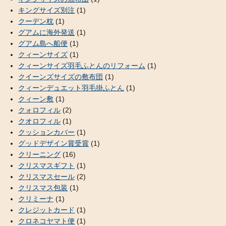
キングサイズ別注
(1)
クーデン枕
(1)
グアムに海外発送
(1)
グアム島へ船便
(1)
クィーンサイズ
(1)
クィーンサイズ羽毛ふとんのリフォーム
(1)
クイーンズサイズの敷布団
(1)
クィーンデュエット羽毛掛ふとん
(1)
クィーン敷
(1)
クォロフィル
(2)
クオロフィル
(1)
クッションカバー
(1)
グッドデザイン賞受賞
(1)
クリーニング
(16)
クリスマスギフト
(1)
クリスマスセール
(2)
クリスマス包装
(1)
クリミーナ
(1)
クレジットカード
(1)
クロネコヤマト便
(1)