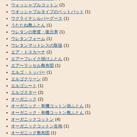
ウォッシャブルコットン
(2)
ウオッシャブルタイプのベットパット
(1)
ウクライナシルバーグース
(1)
うたたね敷ふとん
(1)
ウレタンの密度・復元率
(1)
ウレタンフォーム
(1)
ウレタンマットレスの取扱
(1)
エア・トスカーナ
(2)
エアーフレイク掛けふとん
(1)
エアーラッセル敷布団
(1)
エルゴ・トッパー
(1)
エルゴクリーン
(2)
エルゴシート
(1)
エルゴスター
(2)
オーガニック
(2)
オーガニック・有機コットン掛ふとん
(1)
オーガニック・有機コットン敷ふとん
(1)
オーガニックコットン
(4)
オーガニックコットン生地
(1)
オーガニック敷布団
(1)