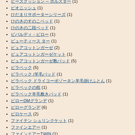
ビーズクッション ─ ボルスター
(1)
ピオニッシュ
(1)
ひだまりサポーターシリーズ
(1)
ひのきのすのこベッド
(1)
ひのきの二段ベッド
(1)
ビバルディ・ピロー
(1)
ビューティース ター
(1)
ピュアコットンガーゼ
(2)
ピュアコットンガーゼケット
(1)
ピュアコットンガーゼ敷パッド
(5)
ビラベック
(5)
ビラベック /羊毛パッド
(1)
ビラベック ドライコーポゾーネン羊毛掛けふとん
(1)
ビラベックの枕
(1)
ビラベック羊毛敷きパッド
(1)
ピローDMグランデ
(1)
ピローグランデ
(6)
ピロケース
(2)
ファイテン シュリンクケット
(1)
ファインエアー
(1)
ファインエアーTWIN
(1)