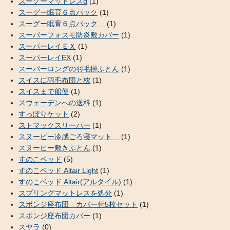
スーグーマットレスα
(1)
スーグー眠育６点パック
(1)
スーグー眠育６点パック
(1)
スーパーフォスモ防炎敷カバー
(1)
スーパーレイＥＸ
(1)
スーパーレイEX
(1)
スーパーロングの羽毛掛ふとん
(1)
スイスに羽毛布団と枕
(1)
スイスまで船便
(1)
スウェーデンへの送料
(1)
すっぽりケット
(2)
ストマックスリーパー
(1)
スヌーピー冷感ごろ寝マット
(1)
スヌーピー敷きふとん
(1)
すのこベッド
(5)
すのこベッド Altair Light
(1)
すのこベッド Altair(アルタイル)
(1)
スプリングマットレスを処分
(1)
スポンジ座布団 カバー付5枚セット
(1)
スポンジ座布団カバー
(1)
スヤラ
(0)