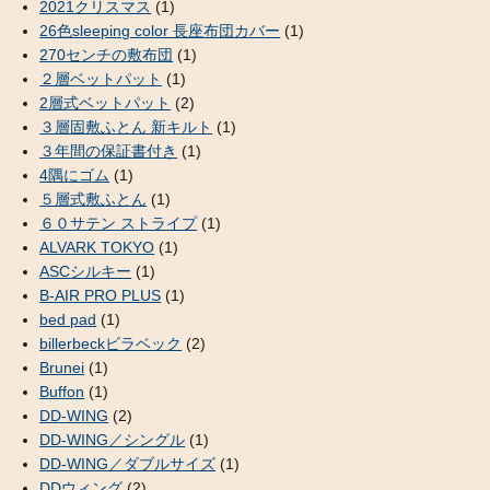
2021クリスマス
(1)
26色sleeping color 長座布団カバー
(1)
270センチの敷布団
(1)
２層ベットパット
(1)
2層式ベットパット
(2)
３層固敷ふとん 新キルト
(1)
３年間の保証書付き
(1)
4隅にゴム
(1)
５層式敷ふとん
(1)
６０サテン ストライプ
(1)
ALVARK TOKYO
(1)
ASCシルキー
(1)
B-AIR PRO PLUS
(1)
bed pad
(1)
billerbeckビラベック
(2)
Brunei
(1)
Buffon
(1)
DD-WING
(2)
DD-WING／シングル
(1)
DD-WING／ダブルサイズ
(1)
DDウィング
(2)