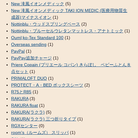
New 滝風イオンメディック
(5)
New 滝風イオンメディック TAKI ION MEDIC (医療用物質生
成器)マイナスイオン
(1)
Nottinblu・ウッドスプリングベース
(2)
Nottinblu・ブルーセルウレタンマットレス・アナトミック
(1)
Ouml;ko-Tex Standard 100
(1)
Overseas sending
(1)
PayPal
(1)
PayPay追加チャージ
(1)
Priere Copain (プリエール コパン) きらぼし ベビーふとん８
点セット
(1)
PRIMALOFT DUO
(1)
PROTECT・A・BED ボックスシーツ
(2)
R75とR85
(1)
RAKURA
(3)
RAKURA float
(1)
RAKURA(ラクラ)
(5)
RAKURA(ラクラ) 三つ折りタイプ
(1)
RGXセンター
(0)
room's（ルームズ） スリッパ
(1)