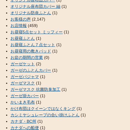
オリジナル座布団カバー
(1)
オリジナル座布団カバー 紬
(1)
オリジナル防炎ふとん
(1)
お客様の声
(2,147)
お店情報
(459)
お昼寝5点セット ミッフィー
(1)
お昼寝ふとん
(1)
お昼寝ふとん７点セット
(1)
お昼寝用の敷きパッド
(1)
お盆の期間の営業
(0)
ガーゼケット
(2)
ガーゼのふとんカバー
(1)
ガーゼパジャマ
(1)
ガーゼマスク
(1)
ガーゼマスク 抗菌防臭加工
(1)
ガーゼ掛カバー
(1)
かいまき毛布
(1)
かけ布団はクイーンではなくキング
(1)
カシミヤシュレープの合い掛けふとん
(1)
カナダ・BC州
(1)
カナダへの船便
(1)