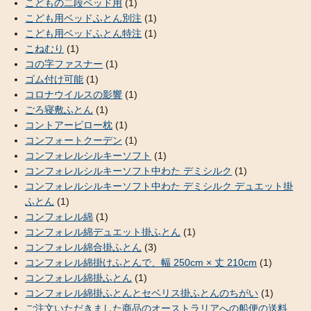
こどもの二段ベッド用
(1)
こども用ベッドふとん別注
(1)
こども用ベッドふとん特注
(1)
こねむり
(1)
コの字ファスナー
(1)
ゴム付け可能
(1)
コロナウイルスの影響
(1)
ごろ寝敷ふとん
(1)
コントアーピロー枕
(1)
コンフォートクーデン
(1)
コンフォレルシルキーソフト
(1)
コンフォレルシルキーソフト中わた デミシルク
(1)
コンフォレルシルキーソフト中わた デミシルク デュエット掛
ふとん
(1)
コンフォレル綿
(1)
コンフォレル綿デュエット掛ふとん
(1)
コンフォレル綿合掛ふとん
(3)
コンフォレル綿掛けふとんで、幅 250cm × 丈 210cm
(1)
コンフォレル綿掛ふとん
(1)
コンフォレル綿掛ふとんとセベリス掛ふとんのちがい
(1)
ご注文いただきました商品のオーストラリアへの船便の送料