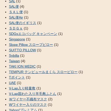
SAL
(1)
SAL便
(4)
ＳＡＬ便
(1)
SAL便Air
(1)
SAL便のイギリス
(1)
ＳＤＧｓ
(1)
SDGsエコバッグ キャンペーン
(1)
Singapore
(1)
Slope Pillow スロープピロー
(1)
SUITTO PILLOW
(1)
Sybilla
(1)
Taiwan
(4)
TAKI ION MEDIC
(1)
TEMPUR テンピュールまくら スローピロー
(1)
Tポイント
(1)
UAE
(1)
V-Lap入り軽量敷
(1)
V-Lap固わた入り羊毛敷ふとん
(1)
Ｗワイヤー不織布マスク
(2)
Wワイヤー入りのマスク
(1)
Yahoo!プレミアム
(1)