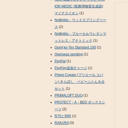
ION MEDIC (医療用物質生成器)
マイナスイオン
(1)
Nottinblu・ウッドスプリングベー
ス
(2)
Nottinblu・ブルーセルウレタンマ
ットレス・アナトミック
(1)
Ouml;ko-Tex Standard 100
(1)
Overseas sending
(1)
PayPal
(1)
PayPay追加チャージ
(1)
Priere Copain (プリエール コパ
ン) きらぼし ベビーふとん８点
セット
(1)
PRIMALOFT DUO
(1)
PROTECT・A・BED ボックスシ
ーツ
(2)
R75とR85
(1)
RAKURA
(3)