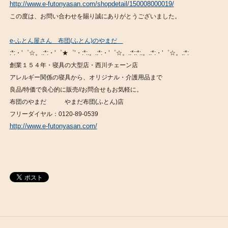
http://www.e-futonyasan.com/shopdetail/150008000019/
この度は、お問い合わせを賜り誠にありがとうございました。
e-ふとん屋さん 布団(ふとん)のやまだ
:*:・’゜☆。.:*:・’゜★゜’・:*:.。.:*:・’゜☆。.:*::*:.。.:*:・’゜☆。.:*:
創業１５４年・寝具の大型店・西川チェーン店
アレルギー関係の寝具から、オリジナル・介護用品まで
良品/特価で良心的に販売//お問合せもお気軽に。
布団のやまだ やまだ布団(ふとん)店
フリーダイヤル：0120-89-0539
http://www.e-futonyasan.com/