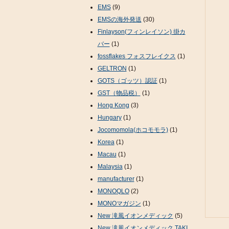
EMS
(9)
EMSの海外発送
(30)
Finlayson(フィンレイソン) 掛カ
バー
(1)
fossflakes フォスフレイクス
(1)
GELTRON
(1)
GOTS（ゴッツ）認証
(1)
GST（物品税）
(1)
Hong Kong
(3)
Hungary
(1)
Jocomomola(ホコモモラ)
(1)
Korea
(1)
Macau
(1)
Malaysia
(1)
manufacturer
(1)
MONOQLO
(2)
MONOマガジン
(1)
New 滝風イオンメディック
(5)
New 滝風イオンメディック TAKI