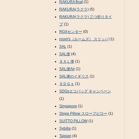
RAKURA float
(1)
RAKURA(ラクラ)
(5)
RAKURA(ラクラ) 三つ折りタイ
プ
(1)
RGXセンター
(0)
room's（ルームズ） スリッパ
(1)
SAL
(1)
SAL便
(4)
ＳＡＬ便
(1)
SAL便Air
(1)
SAL便のイギリス
(1)
ＳＤＧｓ
(1)
SDGsエコバッグ キャンペーン
(1)
Singapore
(1)
Slope Pillow スロープピロー
(1)
SUITTO PILLOW
(1)
Sybilla
(1)
Taiwan
(4)