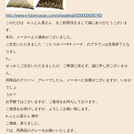
http://www.e-futonyasan.com/shopdetail/000000008740/
このたびは e-ふとん屋さん をご利用頂きまして誠にありがとうございま
す。
本日、メーカーより連絡がございました。
ご注文いただきました「こたつカバー#ティーナ」のブラウンは生産終了とな
りまし
た。
せっかくご注文いただきましたが、ご希望に添えず、誠に申し訳ございませ
ん。
同商品のグリーン、グレーでしたら、メーカーに在庫がございますが、いかが
でしょ
うか？
お手数ではございますが、ご返信をお待ちしております。
ご迷惑をお掛けしますが、よろしくお願い致します。
e-ふとん屋さん 御中
ご連絡、承りました。
では、同商品のグレーをお願いいたします。