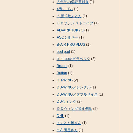
３年間の保証書付き
(1)
4隅にゴム
(1)
５層式敷ふとん
(1)
６０サテン ストライプ
(1)
ALVARK TOKYO
(1)
ASCシルキー
(1)
B-AIR PRO PLUS
(1)
bed pad
(1)
billerbeckビラベック
(2)
Brunei
(1)
Buffon
(1)
DD-WING
(2)
DD-WING／シングル
(1)
DD-WING／ダブルサイズ
(1)
DDウィング
(2)
ＤＤウィング替え側地
(2)
DHL
(1)
e-ふとん屋さん
(1)
e-布団屋さん
(1)