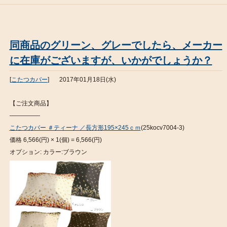
同商品のグリーン、グレーでしたら、メーカー
に在庫がございますが、いかがでしょうか？
[
こたつカバー
]
2017年01月18日(水)
【ご注文商品】
—————
こたつカバー ＃ティーナ ／長方形195×245ｃｍ
(25kocv7004-3)
価格 6,566(円) × 1(個) = 6,566(円)
オプション: カラー:ブラウン