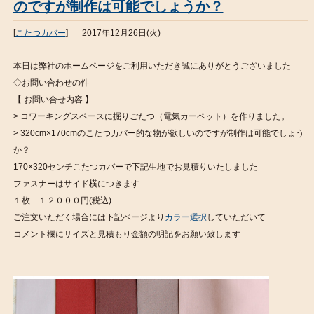
のですが制作は可能でしょうか？
[
こたつカバー
]
2017年12月26日(火)
本日は弊社のホームページをご利用いただき誠にありがとうございました
◇お問い合わせの件
【 お問い合せ内容 】
> コワーキングスペースに掘りごたつ（電気カーペット）を作りました。
> 320cm×170cmのこたつカバー的な物が欲しいのですが制作は可能でしょう
か？
170×320センチこたつカバーで下記生地でお見積りいたしました
ファスナーはサイド横につきます
１枚 １２０００円(税込)
ご注文いただく場合には下記ページより
カラー選択
していただいて
コメント欄にサイズと見積もり金額の明記をお願い致します