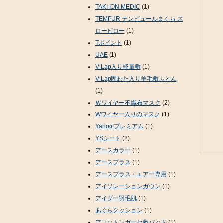
TAKI ION MEDIC
(1)
TEMPUR テンピュールまくら ス
ローピロー
(1)
Tポイント
(1)
UAE
(1)
V-Lap入り軽量敷
(1)
V-Lap固わた入り羊毛敷ふとん
(1)
Ｗワイヤー不織布マスク
(2)
Wワイヤー入りのマスク
(1)
Yahoo!プレミアム
(1)
YSシート
(2)
アースカラー
(1)
アースプラス
(1)
アースプラス・エアー専用
(1)
アイソレーションガウン
(1)
アイダー羽毛肌
(1)
あぐらクッション
(1)
アコットンガーゼ敷パッド
(1)