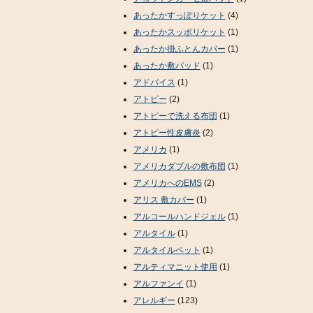
あったかすっぽりケット
(4)
あったかスッポリケット
(1)
あったか掛ふとんカバー
(1)
あったか敷パッド
(1)
アドバイス
(1)
アトピー
(2)
アトピーで洗える布団
(1)
アトピー性皮膚炎
(2)
アメリカ
(1)
アメリカダブルの敷布団
(1)
アメリカへのEMS
(2)
アリス 敷カバー
(1)
アルコールハンドジェル
(1)
アルタイル
(1)
アルタイルベット
(1)
アルティマニット使用
(1)
アルファンイ
(1)
アレルギー
(123)