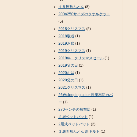
１５層敷ふとん
(8)
200×250サイズのタオルケット
(5)
2018クリスマス
(5)
2018敬老
(1)
2019お盆
(1)
2019クリスマス
(1)
2019年 クリスマスセール
(1)
2019父の日
(1)
2020お盆
(1)
2020父の日
(1)
2021クリスマス
(1)
26色sleeping color 長座布団カバ
ー
(1)
270センチの敷布団
(1)
２層ベットパット
(1)
2層式ベットパット
(2)
３層固敷ふとん 新キルト
(1)