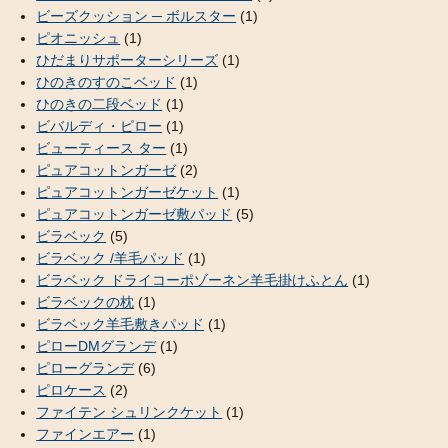
ビーズクッション ─ ボルスター
(1)
ピオニッシュ
(1)
ひだまりサポーターシリーズ
(1)
ひのきのすのこベッド
(1)
ひのきの二段ベッド
(1)
ビバルディ・ピロー
(1)
ビューティース ター
(1)
ピュアコットンガーゼ
(2)
ピュアコットンガーゼケット
(1)
ピュアコットンガーゼ敷パッド
(5)
ビラベック
(5)
ビラベック /羊毛パッド
(1)
ビラベック ドライコーポゾーネン羊毛掛けふとん
(1)
ビラベックの枕
(1)
ビラベック羊毛敷きパッド
(1)
ピローDMグランデ
(1)
ピローグランデ
(6)
ピロケース
(2)
ファイテン シュリンクケット
(1)
ファインエアー
(1)