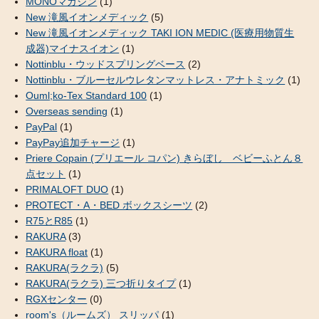
MONOマガジン
(1)
New 滝風イオンメディック
(5)
New 滝風イオンメディック TAKI ION MEDIC (医療用物質生
成器)マイナスイオン
(1)
Nottinblu・ウッドスプリングベース
(2)
Nottinblu・ブルーセルウレタンマットレス・アナトミック
(1)
Ouml;ko-Tex Standard 100
(1)
Overseas sending
(1)
PayPal
(1)
PayPay追加チャージ
(1)
Priere Copain (プリエール コパン) きらぼし ベビーふとん８
点セット
(1)
PRIMALOFT DUO
(1)
PROTECT・A・BED ボックスシーツ
(2)
R75とR85
(1)
RAKURA
(3)
RAKURA float
(1)
RAKURA(ラクラ)
(5)
RAKURA(ラクラ) 三つ折りタイプ
(1)
RGXセンター
(0)
room's（ルームズ） スリッパ
(1)