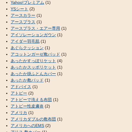
Yahoo!プレミアム
(1)
YSシート
(2)
アースカラー
(1)
アースプラス
(1)
アースプラス・エアー専用
(1)
アイソレーションガウン
(1)
アイダー羽毛肌
(1)
あぐらクッション
(1)
アコットンガーゼ敷パッド
(1)
あったかすっぽりケット
(4)
あったかスッポリケット
(1)
あったか掛ふとんカバー
(1)
あったか敷パッド
(1)
アドバイス
(1)
アトピー
(2)
アトピーで洗える布団
(1)
アトピー性皮膚炎
(2)
アメリカ
(1)
アメリカダブルの敷布団
(1)
アメリカへのEMS
(2)