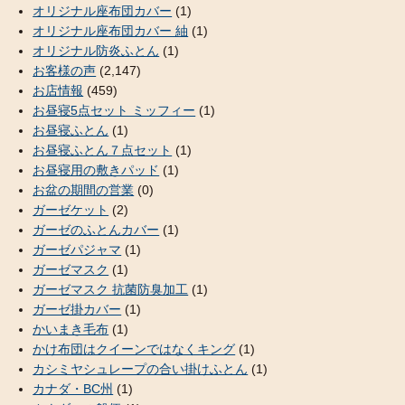
オリジナル座布団カバー
(1)
オリジナル座布団カバー 紬
(1)
オリジナル防炎ふとん
(1)
お客様の声
(2,147)
お店情報
(459)
お昼寝5点セット ミッフィー
(1)
お昼寝ふとん
(1)
お昼寝ふとん７点セット
(1)
お昼寝用の敷きパッド
(1)
お盆の期間の営業
(0)
ガーゼケット
(2)
ガーゼのふとんカバー
(1)
ガーゼパジャマ
(1)
ガーゼマスク
(1)
ガーゼマスク 抗菌防臭加工
(1)
ガーゼ掛カバー
(1)
かいまき毛布
(1)
かけ布団はクイーンではなくキング
(1)
カシミヤシュレープの合い掛けふとん
(1)
カナダ・BC州
(1)