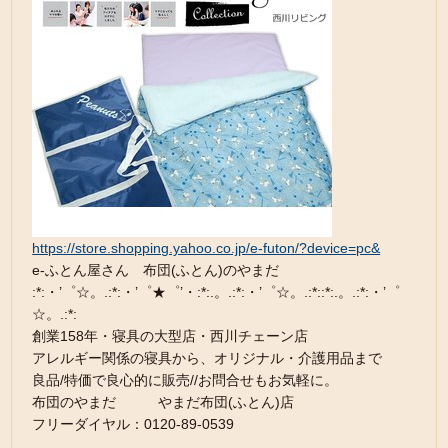
https://store.shopping.yahoo.co.jp/e-futon/?device=pc&
e-ふとん屋さん 布団(ふとん)のやまだ
:*:・’゜☆。.:*:・’゜★゜’・:*:.。.:*:・’゜☆。.:*::*:.。.:*:・’゜
☆。.:*:
創業158年・寝具の大型店・西川チェーン店
アレルギー関係の寝具から、オリジナル・介護用品まで
良品/特価で良心的に販売//お問合せもお気軽に。
布団のやまだ やまだ布団(ふとん)店
フリーダイヤル：0120-89-0539