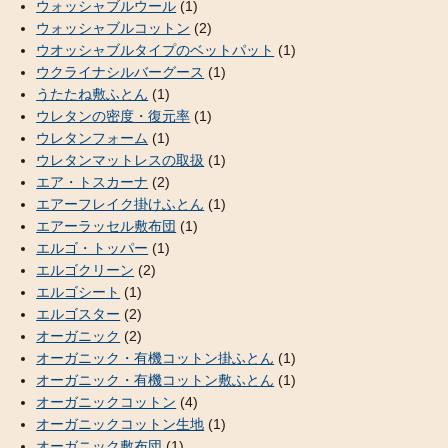
ウォッシャブルウール
(1)
ウォッシャブルコットン
(2)
ウオッシャブルタイプのベットパット
(1)
ウクライナシルバーグース
(1)
うたたね敷ふとん
(1)
ウレタンの密度・復元率
(1)
ウレタンフォーム
(1)
ウレタンマットレスの取扱
(1)
エア・トスカーナ
(2)
エアーフレイク掛けふとん
(1)
エアーラッセル敷布団
(1)
エルゴ・トッパー
(1)
エルゴクリーン
(2)
エルゴシート
(1)
エルゴスター
(2)
オーガニック
(2)
オーガニック・有機コットン掛ふとん
(1)
オーガニック・有機コットン敷ふとん
(1)
オーガニックコットン
(4)
オーガニックコットン生地
(1)
オーガニック敷布団
(1)