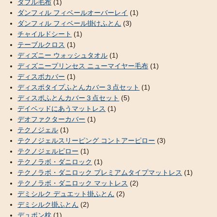
ダフル毛布
(1)
ダンフィル フィベールオーバーレイ
(1)
ダンフィル フィベール掛けふとん
(3)
チャイルドシート
(1)
テーブルクロス
(1)
ディズニー ウォッシュタオル
(1)
ディズニープリンセス ニューマイヤー毛布
(1)
ディスポカバー
(1)
ディスポタイプふとんカバー３点セット
(1)
ディスポふとんカバー３点セット
(5)
デイベッドにあうマットレス
(1)
デオファクターカバー
(1)
テクノジェル
(1)
テクノジェルスリーピング コントアーピロー
(3)
テクノジェルピロー
(1)
テクノラボ・ダニロック
(1)
テクノラボ・ダニロック プレミアムタイプマットレス
(1)
テクノラボ・ダニロック マットレス
(2)
デミシルク デュエット掛ふとん
(2)
デミシルク掛ふとん
(2)
デュポン枕
(1)