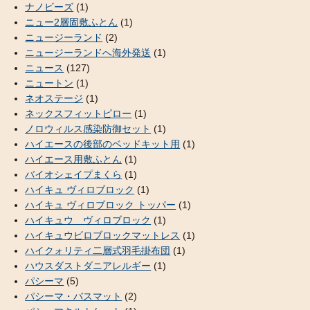
ナノビーズ
(1)
ニュー2層固敷ふとん
(1)
ニュージーランド
(2)
ニュージーランドへ海外発送
(1)
ニュース
(127)
ニュートン
(1)
ネオステージ
(1)
ネックスフィットピロー
(1)
ノロウィルス感染防御セット
(1)
ハイエースの後部のベッドキット用
(1)
ハイエース用敷ふとん
(1)
バイオシェイプまくら
(1)
ハイキュ ヴィロブロック
(1)
ハイキュ ヴィロブロック トッパー
(1)
ハイキュウ ヴィロブロック
(1)
ハイキュウビロブロックマットレス
(1)
ハイクォリティ二層式羽毛掛布団
(1)
ハウスダストダニアレルギー
(1)
パシーマ
(5)
パシーマ・バスマット
(2)