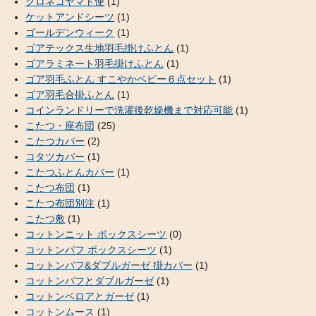
クロネコヤマト便
(1)
ケットアンドシーツ
(1)
ゴールデンウィーク
(1)
ゴアテックス生地羽毛掛けふとん
(1)
ゴアラミネート羽毛掛けふとん
(1)
ゴア羽毛ふとん すこやかベビー６点セット
(1)
ゴア羽毛合掛ふとん
(1)
コインランドリーで洗濯後乾燥機まで対応可能
(1)
こたつ・座布団
(25)
こたつカバー
(2)
コタツカバー
(1)
こたつふとんカバー
(1)
こたつ布団
(1)
こたつ布団別注
(1)
こたつ敷
(1)
コットンニット ボックスシーツ
(0)
コットンパフ ボックスシーツ
(1)
コットンパフ&ダブルガーゼ 掛カバー
(1)
コットンパフとダブルガーゼ
(1)
コットンベロアとガーゼ
(1)
コットンムース
(1)