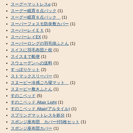
スーグーマットレスα
(1)
スーグー眠育６点パック
(1)
スーグー眠育６点パック
(1)
スーパーフォスモ防炎敷カバー
(1)
スーパーレイＥＸ
(1)
スーパーレイEX
(1)
スーパーロングの羽毛掛ふとん
(1)
スイスに羽毛布団と枕
(1)
スイスまで船便
(1)
スウェーデンへの送料
(1)
すっぽりケット
(2)
ストマックスリーパー
(1)
スヌーピー冷感ごろ寝マット
(1)
スヌーピー敷きふとん
(1)
すのこベッド
(5)
すのこベッド Altair Light
(1)
すのこベッド Altair(アルタイル)
(1)
スプリングマットレスを処分
(1)
スポンジ座布団 カバー付5枚セット
(1)
スポンジ座布団カバー
(1)