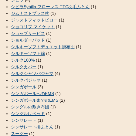
シビラ
(4)
シビラSybilla フローレス TTC羽毛ふとん
(1)
ジムナストプラス枕
(1)
ジャストフィットピロー
(1)
ショコリブ マイケット
(1)
ショップサービス
(1)
ショルダーパッド
(1)
シルキーソフトデュエット掛布団
(1)
シルキーソフト綿
(1)
シルク100%
(1)
シルクカバー
(1)
シルクシャツパジャマ
(4)
シルクパジャマ
(1)
シンガポール
(3)
シンガポールへのEMS
(1)
シンガポールまでのEMS
(2)
シングルの敷き布団
(1)
シングルはベッド
(1)
シンサレート
(1)
シンサレート掛ふとん
(1)
スーグー
(1)