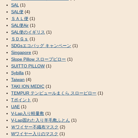
SAL
(1)
SAL便
(4)
ＳＡＬ便
(1)
SAL便Air
(1)
SAL便のイギリス
(1)
ＳＤＧｓ
(1)
SDGsエコバッグ キャンペーン
(1)
Singapore
(1)
Slope Pillow スロープピロー
(1)
SUITTO PILLOW
(1)
Sybilla
(1)
Taiwan
(4)
TAKI ION MEDIC
(1)
TEMPUR テンピュールまくら スローピロー
(1)
Tポイント
(1)
UAE
(1)
V-Lap入り軽量敷
(1)
V-Lap固わた入り羊毛敷ふとん
(1)
Ｗワイヤー不織布マスク
(2)
Wワイヤー入りのマスク
(1)