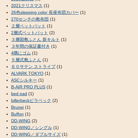
2021クリスマス
(1)
26色sleeping color 長座布団カバー
(1)
270センチの敷布団
(1)
２層ベットパット
(1)
2層式ベットパット
(2)
３層固敷ふとん 新キルト
(1)
３年間の保証書付き
(1)
4隅にゴム
(1)
５層式敷ふとん
(1)
６０サテン ストライプ
(1)
ALVARK TOKYO
(1)
ASCシルキー
(1)
B-AIR PRO PLUS
(1)
bed pad
(1)
billerbeckビラベック
(2)
Brunei
(1)
Buffon
(1)
DD-WING
(2)
DD-WING／シングル
(1)
DD-WING／ダブルサイズ
(1)