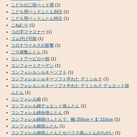
こどもの二段ベッド用
(1)
こども用ベッドふとん別注
(1)
こども用ベッドふとん特注
(1)
こねむり
(1)
コの字ファスナー
(1)
ゴム付け可能
(1)
コロナウイルスの影響
(1)
ごろ寝敷ふとん
(1)
コントアーピロー枕
(1)
コンフォートクーデン
(1)
コンフォレルシルキーソフト
(1)
コンフォレルシルキーソフト中わた デミシルク
(1)
コンフォレルシルキーソフト中わた デミシルク デュエット掛
ふとん
(1)
コンフォレル綿
(1)
コンフォレル綿デュエット掛ふとん
(1)
コンフォレル綿合掛ふとん
(3)
コンフォレル綿掛けふとんで、幅 250cm × 丈 210cm
(1)
コンフォレル綿掛ふとん
(1)
コンフォレル綿掛ふとんとセベリス掛ふとんのちがい
(1)