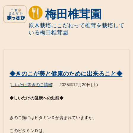
梅田椎茸園
原木栽培にこだわって椎茸を栽培して
いる梅田椎茸園
◆きのこが美と健康のために出来ること◆
[
しいたけ等きのこ情報
]
2025年12月20日(土)
◆しいたけの健康への効能◆
きのこ類にはビタミンＤが含まれていますが、
このビタミンＤは、