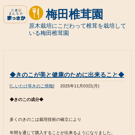
梅田椎茸園
原木栽培にこだわって椎茸を栽培して
いる梅田椎茸園
◆きのこが美と健康のために出来ること◆
[
しいたけ等きのこ情報
]
2025年11月03日(月)
◆きのこの成分◆
多くのきのこは栽培技術の確立により
年間を通じて購入することが出来るようになりました。