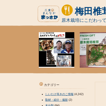
梅田椎
原木栽培にこだわっ
カテゴリー
しいたけ等きのこ情報
(4,242)
取材・紹介・撮影
(2)
未分類
(84)