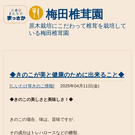
梅田椎茸園
原木栽培にこだわって椎茸を栽培して
いる梅田椎茸園
◆きのこが美と健康のために出来ること◆
[
しいたけ等きのこ情報
]
2025年04月11日(金)
◆きのこの美しさと美味しさ！◆
きのこの場合、味は、旨味ですが、
その成分はトレハロースなどの糖類、