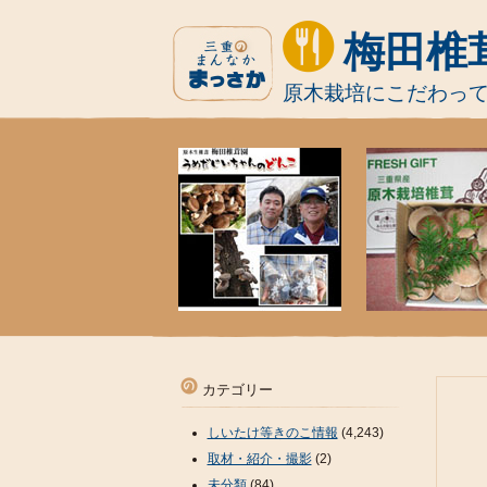
梅田椎
原木栽培にこだわっ
カテゴリー
しいたけ等きのこ情報
(4,243)
取材・紹介・撮影
(2)
未分類
(84)