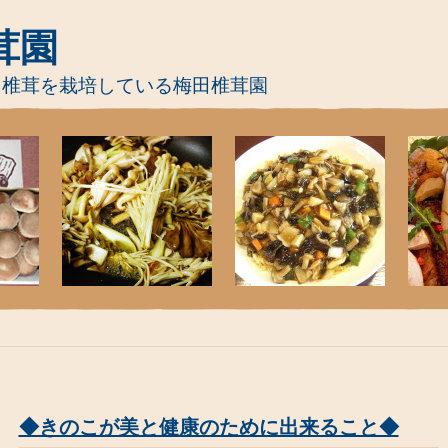
茸園
て椎茸を栽培している梅田椎茸園
◆きのこが美と健康のために出来ること◆