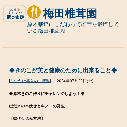
梅田椎茸園
原木栽培にこだわって椎茸を栽培して
いる梅田椎茸園
◆きのこが美と健康のために出来ること◆
[
しいたけ等きのこ情報
]
2024年07月26日(金)
◆原木きのこ作りにチャレンジしよう！◆
ほだ木の本伏せとキノコの発生
【②伏せ込み方法】