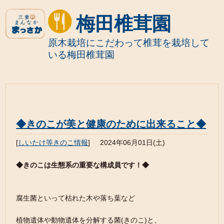
梅田椎茸園
原木栽培にこだわって椎茸を栽培して
いる梅田椎茸園
◆きのこが美と健康のために出来ること◆
[
しいたけ等きのこ情報
]
2024年06月01日(土)
◆きのこは生態系の重要な構成員です！◆
腐生菌といって枯れた木や落ち葉など
植物遺体や動物遺体を分解する菌(きのこ)と、