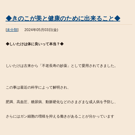
◆きのこが美と健康のために出来ること◆
[
未分類
]
2024年05月03日(金)
◆しいたけは体に良いって本当？◆
しいたけは古来から「不老長寿の妙薬」として愛用されてきました。
この事は最近の科学によって解明され、
肥満、高血圧、糖尿病、動脈硬化などのさまざまな成人病を予防し、
さらにはガン細胞の増殖を抑える働きがあることが分かっています