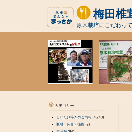
梅田椎
原木栽培にこだわっ
カテゴリー
しいたけ等きのこ情報
(4,243)
取材・紹介・撮影
(2)
未分類
(84)