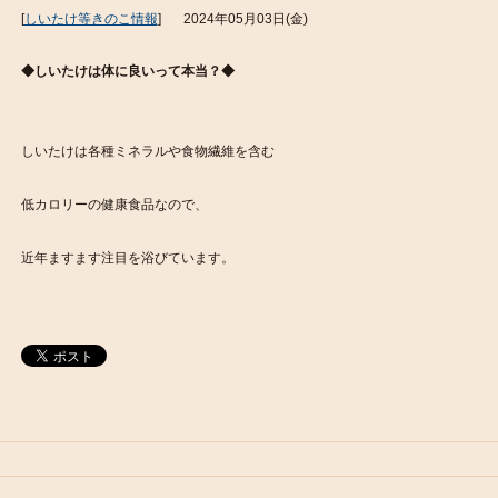
[
しいたけ等きのこ情報
]
2024年05月03日(金)
◆しいたけは体に良いって本当？◆
しいたけは各種ミネラルや食物繊維を含む
低カロリーの健康食品なので、
近年ますます注目を浴びています。