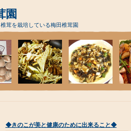
茸園
て椎茸を栽培している梅田椎茸園
◆きのこが美と健康のために出来ること◆