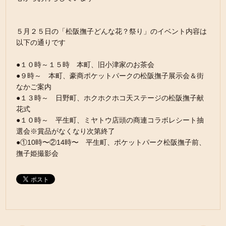
５月２５日の「松阪撫子どんな花？祭り」のイベント内容は
以下の通りです
●１０時～１５時 本町、旧小津家のお茶会
●９時～ 本町、豪商ポケットパークの松阪撫子展示会＆街
なかご案内
●１３時～ 日野町、ホクホクホコ天ステージの松阪撫子献
花式
●１０時～ 平生町、ミヤトウ店頭の商連コラボレシート抽
選会※賞品がなくなり次第終了
●①10時〜②14時〜 平生町、ポケットパーク松阪撫子前、
撫子姫撮影会