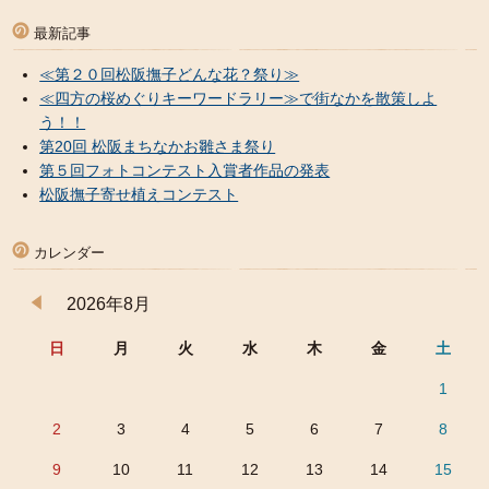
最新記事
≪第２０回松阪撫子どんな花？祭り≫
≪四方の桜めぐりキーワードラリー≫で街なかを散策しよ
う！！
第20回 松阪まちなかお雛さま祭り
第５回フォトコンテスト入賞者作品の発表
松阪撫子寄せ植えコンテスト
カレンダー
2026年8月
日
月
火
水
木
金
土
1
2
3
4
5
6
7
8
9
10
11
12
13
14
15