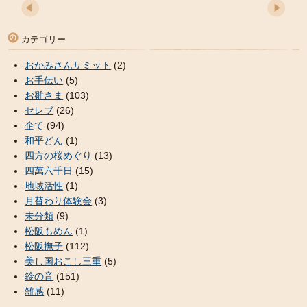
カテゴリー
おかみさんサミット
(2)
お手伝い
(5)
お雛さま
(103)
セレブ
(26)
企て
(94)
和平どん
(1)
四方の桜めぐり
(13)
四萬六千日
(15)
地域活性
(1)
月替わり体験会
(3)
未分類
(9)
松阪もめん
(1)
松阪撫子
(112)
美し国おこし三重
(5)
鈴の音
(151)
雑感
(11)