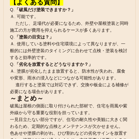
【よくある質問】
Q.
「破風だけ塗装できますか？」
Ａ. 可能です。
ただし、足場代が必要になるため、外壁や屋根塗装と同時
施工の方が費用を抑えられるケースが多くあります。
Q.
「塗装の目安は？」
Ａ. 使用している塗料や住宅環境によって異なりますが、一
般的には外壁塗装のタイミングに合わせて点検・塗装を検討
すると効率的です。
Q.
「劣化を放置するとどうなりますか？」
Ａ. 塗膜が劣化したまま放置すると、防水性が失われ、腐食
や変形、雨水の浸入などにつながる可能性があります。
進行すると塗装では対応できず、交換や板金による補修が
必要になる場合があります。
～まとめ～
破風は屋根の側面に取り付けられた部材で、住宅を雨風や紫
外線から守る重要な役割を担っています。
一見目立たない部分ですが、住宅の耐久性や美観に大きく関
わるため、定期的な点検とメンテナンスが欠かせません。
色あせや塗膜の剥がれ、ひび割れなどの劣化サインを放置す