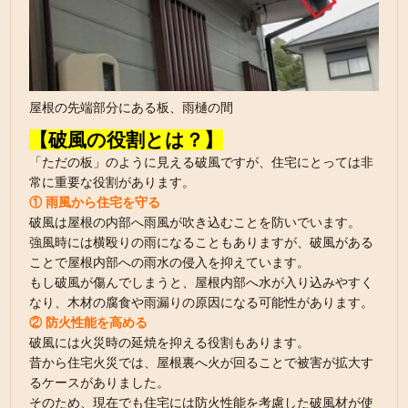
屋根の先端部分にある板、雨樋の間
【破風の役割とは？】
「ただの板」のように見える破風ですが、住宅にとっては非
常に重要な役割があります。
① 雨風から住宅を守る
破風は屋根の内部へ雨風が吹き込むことを防いでいます。
強風時には横殴りの雨になることもありますが、破風がある
ことで屋根内部への雨水の侵入を抑えています。
もし破風が傷んでしまうと、屋根内部へ水が入り込みやすく
なり、木材の腐食や雨漏りの原因になる可能性があります。
② 防火性能を高める
破風には火災時の延焼を抑える役割もあります。
昔から住宅火災では、屋根裏へ火が回ることで被害が拡大す
るケースがありました。
そのため、現在でも住宅には防火性能を考慮した破風材が使