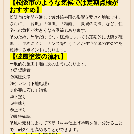
【松阪市のような気候では定期点検が
おすすめ】
松阪市は年間を通して紫外線や雨の影響を受ける地域です。
さらに、「台風」「強風」「梅雨」「夏場の高温」など、住
宅への負担が大きくなる季節もあります。
そのため、外壁だけでなく破風についても定期的に状態を確
認し、早めにメンテナンスを行うことが住宅全体の耐久性を
維持するポイントになります。
【破風塗装の流れ】
一般的な施工手順は次のようになります。
⑴足場設置
⑵高圧洗浄
⑶ケレン（下地処理）
※必要に応じて補修
⑷下塗り
⑸中塗り
⑹上塗り
⑺最終確認
破風の素材によって下塗り材や仕上げ塗料を使い分けること
で、耐久性を高めることができます。