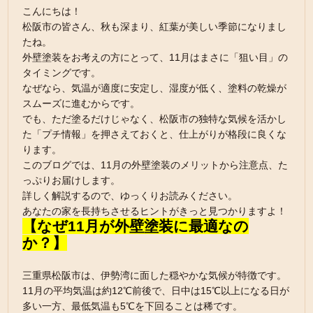
こんにちは！
松阪市の皆さん、秋も深まり、紅葉が美しい季節になりまし
たね。
外壁塗装をお考えの方にとって、11月はまさに「狙い目」の
タイミングです。
なぜなら、気温が適度に安定し、湿度が低く、塗料の乾燥が
スムーズに進むからです。
でも、ただ塗るだけじゃなく、松阪市の独特な気候を活かし
た「プチ情報」を押さえておくと、仕上がりが格段に良くな
ります。
このブログでは、11月の外壁塗装のメリットから注意点、た
っぷりお届けします。
詳しく解説するので、ゆっくりお読みください。
あなたの家を長持ちさせるヒントがきっと見つかりますよ！
【なぜ11月が外壁塗装に最適なの
か？】
三重県松阪市は、伊勢湾に面した穏やかな気候が特徴です。
11月の平均気温は約12℃前後で、日中は15℃以上になる日が
多い一方、最低気温も5℃を下回ることは稀です。