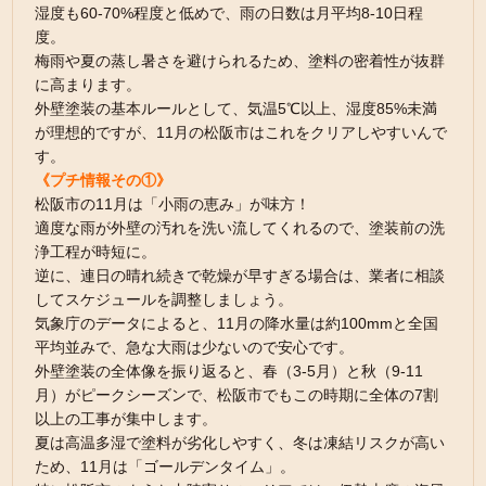
湿度も60-70%程度と低めで、雨の日数は月平均8-10日程
度。
梅雨や夏の蒸し暑さを避けられるため、塗料の密着性が抜群
に高まります。
外壁塗装の基本ルールとして、気温5℃以上、湿度85%未満
が理想的ですが、11月の松阪市はこれをクリアしやすいんで
す。
《プチ情報その①》
松阪市の11月は「小雨の恵み」が味方！
適度な雨が外壁の汚れを洗い流してくれるので、塗装前の洗
浄工程が時短に。
逆に、連日の晴れ続きで乾燥が早すぎる場合は、業者に相談
してスケジュールを調整しましょう。
気象庁のデータによると、11月の降水量は約100mmと全国
平均並みで、急な大雨は少ないので安心です。
外壁塗装の全体像を振り返ると、春（3-5月）と秋（9-11
月）がピークシーズンで、松阪市でもこの時期に全体の7割
以上の工事が集中します。
夏は高温多湿で塗料が劣化しやすく、冬は凍結リスクが高い
ため、11月は「ゴールデンタイム」。