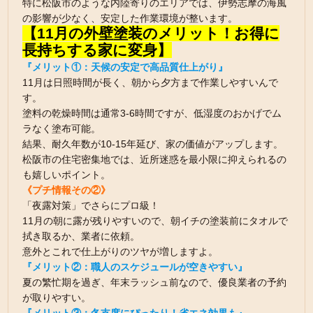
特に松阪市のような内陸寄りのエリアでは、伊勢志摩の海風
の影響が少なく、安定した作業環境が整います。
【11月の外壁塗装のメリット！お得に
長持ちする家に変身】
『メリット①：天候の安定で高品質仕上がり』
11月は日照時間が長く、朝から夕方まで作業しやすいんで
す。
塗料の乾燥時間は通常3-6時間ですが、低湿度のおかげでム
ラなく塗布可能。
結果、耐久年数が10-15年延び、家の価値がアップします。
松阪市の住宅密集地では、近所迷惑を最小限に抑えられるの
も嬉しいポイント。
《プチ情報その②》
「夜露対策」でさらにプロ級！
11月の朝に露が残りやすいので、朝イチの塗装前にタオルで
拭き取るか、業者に依頼。
意外とこれで仕上がりのツヤが増しますよ。
『メリット②：職人のスケジュールが空きやすい』
夏の繁忙期を過ぎ、年末ラッシュ前なので、優良業者の予約
が取りやすい。