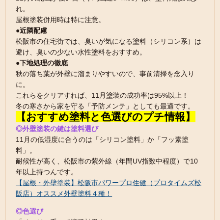
れ。
屋根塗装併用時は特に注意。
●近隣配慮
松阪市の住宅街では、臭いが気になる塗料（シリコン系）は
避け、臭いの少ない水性塗料をおすすめ。
●下地処理の徹底
秋の落ち葉が外壁に溜まりやすいので、事前清掃を念入り
に。
これらをクリアすれば、11月塗装の成功率は95%以上！
冬の寒さから家を守る「予防メンテ」としても最適です。
【おすすめ塗料と色選びのプチ情報】
◎外壁塗装の鍵は塗料選び
11月の低湿度に合うのは「シリコン塗料」か「フッ素塗
料」。
耐候性が高く、松阪市の紫外線（年間UV指数中程度）で10
年以上持つんです。
【屋根・外壁塗装】松阪市パワープロ住健（プロタイムズ松
阪店）オススメ外壁塗料４種！
◎色選び