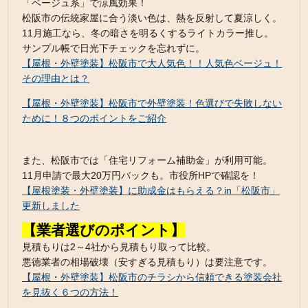
「ベージュ系」で涼風効果！
松阪市の伝統家屋に合う淡い色は、熱を反射して夏涼しく。
11月施工なら、冬の暗さを明るくするライトカラー推し。
サンプル帳で日光下チェックを忘れずに。
【屋根・外壁塗装】松阪市で大人気色！！人気色ベージュ！
その理由とは？
【屋根・外壁塗装】松阪市で外壁塗装！色選びで失敗しない
ために！８つのポイントをご紹介
また、松阪市では「住宅リフォーム補助金」が利用可能。
11月申請で最大20万円バックも。市役所HPで確認を！
【屋根塗装・外壁塗装】に助成金はもらえる？in「松阪市」
更新しました
【業者選びのポイント】
見積もりは2～4社から見積もり取って比較。
悪徳業者の相場破壊（安すぎる見積もり）は要注意です。
【屋根・外壁塗装】松阪市のチラシから信頼できる塗装会社
を見抜く６つの方法！