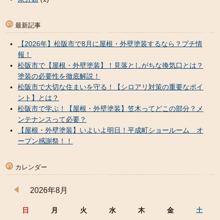
最新記事
【2026年】松阪市で8月に屋根・外壁塗装するなら？プチ情
報！
松阪市で【屋根・外壁塗装】！見落としがちな換気口とは？
塗装の必要性を徹底解説！
松阪市で大切な住まいを守る！【シロアリ対策の重要なポイ
ント】とは？
松阪市で学ぶ！【屋根・外壁塗装】笠木ってどこの部分？メ
ンテナンスって必要？
【屋根・外壁塗装】いよいよ明日！平成町ショールーム オ
ープン感謝祭！！
カレンダー
2026年8月
日
月
火
水
木
金
土