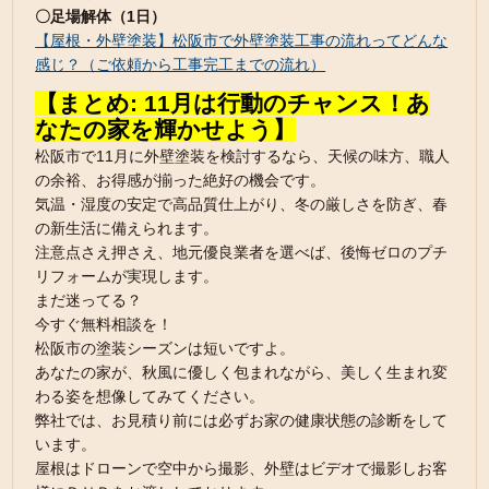
〇足場解体（1日）
【屋根・外壁塗装】松阪市で外壁塗装工事の流れってどんな
感じ？（ご依頼から工事完工までの流れ）
【まとめ: 11月は行動のチャンス！あ
なたの家を輝かせよう】
松阪市で11月に外壁塗装を検討するなら、天候の味方、職人
の余裕、お得感が揃った絶好の機会です。
気温・湿度の安定で高品質仕上がり、冬の厳しさを防ぎ、春
の新生活に備えられます。
注意点さえ押さえ、地元優良業者を選べば、後悔ゼロのプチ
リフォームが実現します。
まだ迷ってる？
今すぐ無料相談を！
松阪市の塗装シーズンは短いですよ。
あなたの家が、秋風に優しく包まれながら、美しく生まれ変
わる姿を想像してみてください。
弊社では、お見積り前には必ずお家の健康状態の診断をして
います。
屋根はドローンで空中から撮影、外壁はビデオで撮影しお客