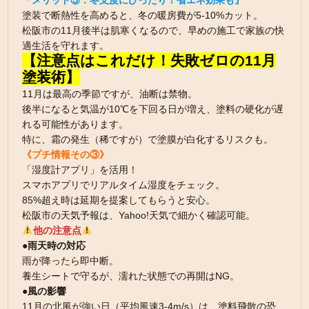
『メリット③：冬支度にぴったり！省エネ効果も』
塗装で断熱性を高めると、冬の暖房費が5-10%カット。
松阪市の11月後半は肌寒くなるので、早めの施工で家族の快
適生活を守れます。
【注意点はこれだけ！失敗ゼロの11月
塗装術】
11月は最高の季節ですが、油断は禁物。
後半になると気温が10℃を下回る日が増え、塗料の硬化が遅
れる可能性があります。
特に、霜の発生（稀ですが）で塗膜が白化するリスクも。
《プチ情報その③》
「湿度計アプリ」を活用！
スマホアプリでリアルタイム湿度をチェック。
85%超え時は延期を提案してもらうと安心。
松阪市の天気予報は、Yahoo!天気で細かく確認可能。
他の注意点
●雨天時の対応
雨が降ったら即中断。
養生シートで守るが、濡れた状態での再開はNG。
●風の影響
11月の北風が強い日（平均風速3-4m/s）は、塗料飛散の恐