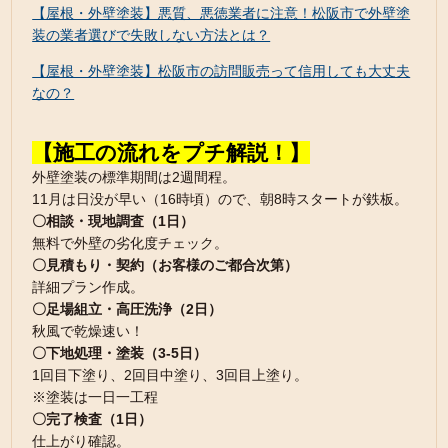
【屋根・外壁塗装】悪質、悪徳業者に注意！松阪市で外壁塗
装の業者選びで失敗しない方法とは？
【屋根・外壁塗装】松阪市の訪問販売って信用しても大丈夫
なの？
【施工の流れをプチ解説！】
外壁塗装の標準期間は2週間程。
11月は日没が早い（16時頃）ので、朝8時スタートが鉄板。
〇相談・現地調査（1日）
無料で外壁の劣化度チェック。
〇見積もり・契約（お客様のご都合次第）
詳細プラン作成。
〇足場組立・高圧洗浄（2日）
秋風で乾燥速い！
〇下地処理・塗装（3-5日）
1回目下塗り、2回目中塗り、3回目上塗り。
※塗装は一日一工程
〇完了検査（1日）
仕上がり確認。