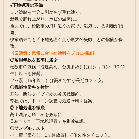
●下地処理の不備
古い塗膜を十分に剥がさず重ね塗り。
湿気で膨れ上がり、カビの温床に。
地元では、松阪市の河川近くの家で、湿気による剥離が頻
発。
検索結果でも「下地処理不足が最大の失敗」との指摘が多
数。
《回避策：気候に合った塗料をプロに相談》
◎耐用年数を基準に選ぶ
松阪市の気候（湿度高め、台風多め）にはシリコン（10-12
年）以上を推奨。
フッ素（15年以上）は高めですが長期コスト安。
◎機能性塗料を検討
遮熱・断熱タイプで夏の冷房代節約。
弊社では、ドローン調査で最適塗料を提案。
◎下地処理を徹底
高圧洗浄と錆止めを必須に。
見積もりで「下地処理費」を別途確認。
◎サンプルテスト
小面積で塗布し、1ヶ月放置して耐久性をチェック。