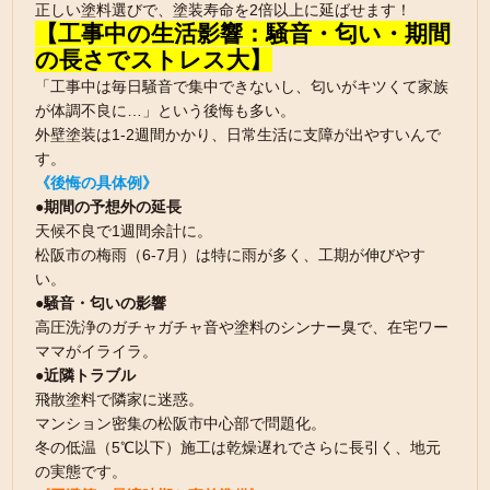
正しい塗料選びで、塗装寿命を2倍以上に延ばせます！
【工事中の生活影響：騒音・匂い・期間
の長さでストレス大】
「工事中は毎日騒音で集中できないし、匂いがキツくて家族
が体調不良に…」という後悔も多い。
外壁塗装は1-2週間かかり、日常生活に支障が出やすいんで
す。
《後悔の具体例》
●期間の予想外の延長
天候不良で1週間余計に。
松阪市の梅雨（6-7月）は特に雨が多く、工期が伸びやす
い。
●騒音・匂いの影響
高圧洗浄のガチャガチャ音や塗料のシンナー臭で、在宅ワー
ママがイライラ。
●近隣トラブル
飛散塗料で隣家に迷惑。
マンション密集の松阪市中心部で問題化。
冬の低温（5℃以下）施工は乾燥遅れでさらに長引く、地元
の実態です。