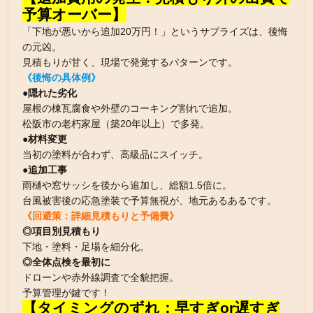
予算オーバー】
「下地が悪いから追加20万円！」というサプライズは、後悔
の元凶。
見積もりが甘く、現場で発覚するパターンです。
《後悔の具体例》
●隠れた劣化
屋根の棟瓦腐食や外壁のコーキング割れで追加。
松阪市の老朽家屋（築20年以上）で多発。
●材料変更
当初の塗料が合わず、高級品にスイッチ。
●追加工事
雨樋や窓サッシを後から追加し、総額1.5倍に。
台風被害後の応急塗装で予算無視が、地元あるあるです。
《回避策：詳細見積もりと予備費》
◎項目別見積もり
下地・塗料・足場を細分化。
◎全体点検を最初に
ドローンや赤外線調査で全貌把握。
予算管理が鍵です！
【タイミングのずれ：早すぎor遅すぎ