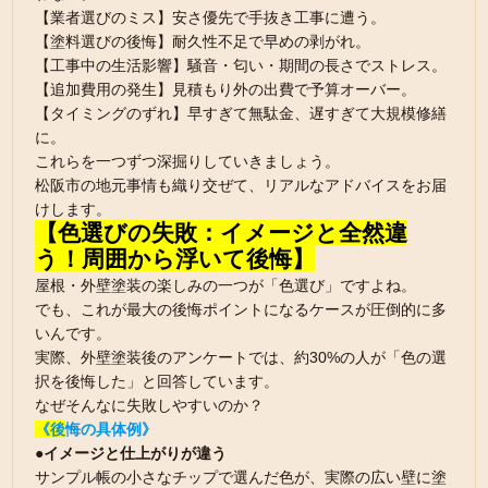
【業者選びのミス】安さ優先で手抜き工事に遭う。
【塗料選びの後悔】耐久性不足で早めの剥がれ。
【工事中の生活影響】騒音・匂い・期間の長さでストレス。
【追加費用の発生】見積もり外の出費で予算オーバー。
【タイミングのずれ】早すぎて無駄金、遅すぎて大規模修繕
に。
これらを一つずつ深掘りしていきましょう。
松阪市の地元事情も織り交ぜて、リアルなアドバイスをお届
けします。
【色選びの失敗：イメージと全然違
う！周囲から浮いて後悔】
屋根・外壁塗装の楽しみの一つが「色選び」ですよね。
でも、これが最大の後悔ポイントになるケースが圧倒的に多
いんです。
実際、外壁塗装後のアンケートでは、約30%の人が「色の選
択を後悔した」と回答しています。
なぜそんなに失敗しやすいのか？
《後
悔の具体例》
●イメージと仕上がりが違う
サンプル帳の小さなチップで選んだ色が、実際の広い壁に塗