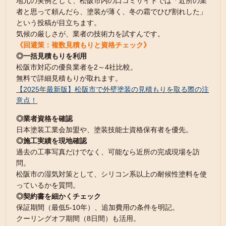
地元の実例として、松阪市内の口コミサイトでは「近所の業
者と思って頼んだら、塗装が薄く、冬の霜でひび割れした」
という投稿が目立ちます。
気候の厳しさが、業者の技術力を試すんです。
《回避策：複数見積もりと資格チェック》
◎一括見積もりを利用
松阪市対応の優良業者を2～4社比較。
無料で詳細見積もりが取れます。
【2025年最新版】松阪市で外壁塗装の見積もりを取る際の注
意点！
◎業者資格を確認
日本塗装工業会加盟や、塗装技能士資格保有者を優先。
◎施工実績を現地確認
過去の工事写真だけでなく、可能なら近所の完成現場を訪
問。
松阪市の湿気対策として、シリコン系以上の耐候性塗料を使
っているかを質問。
◎契約書を細かくチェック
保証期間（最低5-10年）、追加費用の条件を明記。
クーリングオフ期間（8日間）も活用。