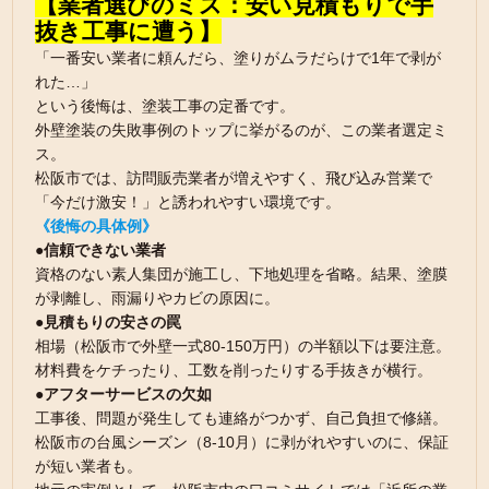
【業者選びのミス：安い見積もりで手
抜き工事に遭う】
「一番安い業者に頼んだら、塗りがムラだらけで1年で剥が
れた…」
という後悔は、塗装工事の定番です。
外壁塗装の失敗事例のトップに挙がるのが、この業者選定ミ
ス。
松阪市では、訪問販売業者が増えやすく、飛び込み営業で
「今だけ激安！」と誘われやすい環境です。
《後悔の具体例》
●信頼できない業者
資格のない素人集団が施工し、下地処理を省略。結果、塗膜
が剥離し、雨漏りやカビの原因に。
●見積もりの安さの罠
相場（松阪市で外壁一式80-150万円）の半額以下は要注意。
材料費をケチったり、工数を削ったりする手抜きが横行。
●アフターサービスの欠如
工事後、問題が発生しても連絡がつかず、自己負担で修繕。
松阪市の台風シーズン（8-10月）に剥がれやすいのに、保証
が短い業者も。