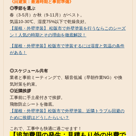
《回避策：最適時期と事前準備》
◎季節を選ぶ
春（3-5月）か秋（9-11月）がベスト。
気温10-30℃、湿度75%以下で乾燥良好。
【屋根・外壁塗装】 松阪市で外壁塗装を行うならこのシーズ
ン！人気の時期とその理由を徹底解説！
【屋根・外壁塗装】松阪市で塗装するには湿度と気温の条件
がある！
◎スケジュール共有
業者と事前ミーティングで、騒音低減（早朝作業NG）や換
気対策を約束。
◎近隣挨拶
工事前に手土産付きで挨拶。
飛散防止シートを徹底。
【屋根・外壁塗装】松阪市で外壁塗装。近隣トラブル回避の
ために挨拶はどうしたらいい？
これで、工事中も快適に過ごせます！
【追加費用の発生：見積もり外の出費で