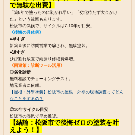
で無駄な出費】
「築5年で塗ったのに剥がれ早い」「劣化待たず大金かけ
た」という後悔もあります。
松阪市の気候で、サイクルは7-10年が目安。
《後悔の具体例》
●早すぎ
新築直後に訪問営業で騙され、無駄塗装。
●遅すぎ
ひび割れ放置で雨漏り修繕費爆増。
《回避策：診断ツール活用》
◎劣化診断
無料相談でチョーキングテスト。
地元業者に依頼。
【屋根・外壁塗装】松阪市の屋根・外壁の現地調査ってどん
なことをするの？
◎10年サイクル目安
松阪市の湿気で早め推奨。
【結論：松阪市で後悔ゼロの塗装を叶
えよう！】