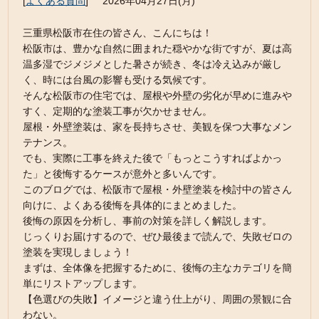
[
よくある質問
]
2026年04月27日(月)
三重県松阪市在住の皆さん、こんにちは！
松阪市は、豊かな自然に囲まれた穏やかな街ですが、夏は高
温多湿でジメジメとした暑さが続き、冬は冷え込みが厳し
く、時には台風の影響も受ける気候です。
そんな松阪市の住宅では、屋根や外壁の劣化が早めに進みや
すく、定期的な塗装工事が欠かせません。
屋根・外壁塗装は、家を長持ちさせ、美観を保つ大事なメン
テナンス。
でも、実際に工事を終えた後で「もっとこうすればよかっ
た」と後悔するケースが意外と多いんです。
このブログでは、松阪市で屋根・外壁塗装を検討中の皆さん
向けに、よくある後悔を具体的にまとめました。
後悔の原因を分析し、事前の対策を詳しく解説します。
じっくりお届けするので、ぜひ最後まで読んで、失敗ゼロの
塗装を実現しましょう！
まずは、全体像を把握するために、後悔の主なカテゴリを簡
単にリストアップします。
【色選びの失敗】イメージと違う仕上がり、周囲の景観に合
わない。