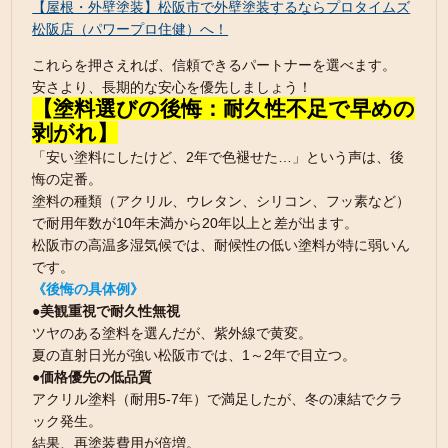
【屋根・外壁塗装】松阪市で外壁塗装するならプロタイムズ
松阪店（パワープロ住健）へ！
これらを押さえれば、信頼できるパートナーを選べます。
安さより、長期的な安心を優先しましょう！
【塗料選びの後悔：耐久性不足で早めの
剥がれ】
「安い塗料にしたけど、2年で色褪せた…」という声は、後
悔の定番。
塗料の種類（アクリル、ウレタン、シリコン、フッ素など）
で耐用年数が10年未満から20年以上と差が出ます。
松阪市の高温多湿気候では、耐候性の低い塗料が特に弱いん
です。
《後悔の具体例》
●美観重視で耐久性無視
ツヤのある塗料を選んだが、紫外線で黄変。
夏の直射日光が強い松阪市では、1～2年で目立つ。
●価格優先の低品質
アクリル塗料（耐用5-7年）で満足したが、冬の凍結でクラ
ック発生。
結果、再塗装費用が倍増。