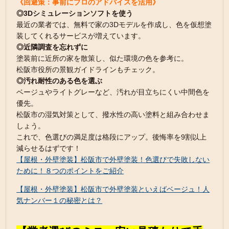
《回避策：事前にプロのアドバイスを活用》
◎3Dシミュレーションソフトを使う
最近の業者では、無料で家の3Dモデルを作成し、色を仮想塗
装してくれるサービスが増えています。
◎近隣調査を忘れずに
塗装前に近所の家を散策し、似た環境の色を参考に。
松阪市役所の景観ガイドラインもチェック。
◎汚れ耐性のある色を選ぶ
ベージュやライトグレーなど、汚れが目立ちにくい中間色を
優先。
松阪市の湿気対策として、撥水性の高い塗料と組み合わせま
しょう。
これで、色選びの満足度は格段にアップ。後悔率を9割以上
減らせるはずです！
【屋根・外壁塗装】松阪市で外壁塗装！色選びで失敗しない
ために！８つのポイントをご紹介
【屋根・外壁塗装】松阪市で外壁塗装といえばベージュ！人
気ナンバー１の秘密とは？