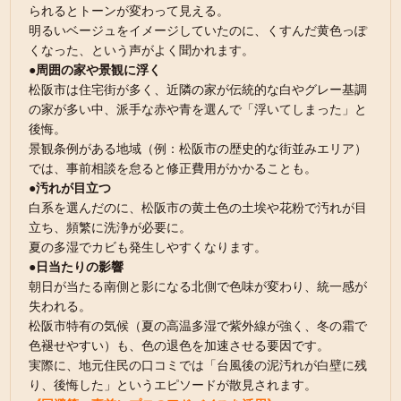
られるとトーンが変わって見える。
明るいベージュをイメージしていたのに、くすんだ黄色っぽ
くなった、という声がよく聞かれます。
●周囲の家や景観に浮く
松阪市は住宅街が多く、近隣の家が伝統的な白やグレー基調
の家が多い中、派手な赤や青を選んで「浮いてしまった」と
後悔。
景観条例がある地域（例：松阪市の歴史的な街並みエリア）
では、事前相談を怠ると修正費用がかかることも。
●汚れが目立つ
白系を選んだのに、松阪市の黄土色の土埃や花粉で汚れが目
立ち、頻繁に洗浄が必要に。
夏の多湿でカビも発生しやすくなります。
●日当たりの影響
朝日が当たる南側と影になる北側で色味が変わり、統一感が
失われる。
松阪市特有の気候（夏の高温多湿で紫外線が強く、冬の霜で
色褪せやすい）も、色の退色を加速させる要因です。
実際に、地元住民の口コミでは「台風後の泥汚れが白壁に残
り、後悔した」というエピソードが散見されます。