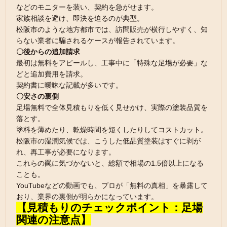
などのモニターを装い、契約を急がせます。
家族相談を避け、即決を迫るのが典型。
松阪市のような地方都市では、訪問販売が横行しやすく、知
らない業者に騙されるケースが報告されています。
〇後からの追加請求
最初は無料をアピールし、工事中に「特殊な足場が必要」な
どと追加費用を請求。
契約書に曖昧な記載が多いです。
〇安さの裏側
足場無料で全体見積もりを低く見せかけ、実際の塗装品質を
落とす。
塗料を薄めたり、乾燥時間を短くしたりしてコストカット。
松阪市の湿潤気候では、こうした低品質塗装はすぐに剥が
れ、再工事が必要になります。
これらの罠に気づかないと、総額で相場の1.5倍以上になる
ことも。
YouTubeなどの動画でも、プロが「無料の真相」を暴露して
おり、業界の裏側が明らかになっています。
【見積もりのチェックポイント：足場
関連の注意点】