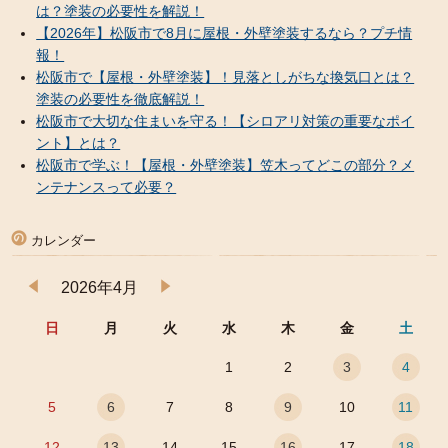
は？塗装の必要性を解説！
【2026年】松阪市で8月に屋根・外壁塗装するなら？プチ情
報！
松阪市で【屋根・外壁塗装】！見落としがちな換気口とは？
塗装の必要性を徹底解説！
松阪市で大切な住まいを守る！【シロアリ対策の重要なポイ
ント】とは？
松阪市で学ぶ！【屋根・外壁塗装】笠木ってどこの部分？メ
ンテナンスって必要？
カレンダー
2026年4月
日
月
火
水
木
金
土
1
2
3
4
5
6
7
8
9
10
11
12
13
14
15
16
17
18