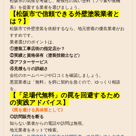
松阪市の気候を考慮し、耐候性の高い塗料（フッ素や無機
系）を提案する業者を選びましょう。
【松阪市で信頼できる外壁塗装業者と
は？】
松阪市で外壁塗装を依頼するなら、地元密着の優良業者がお
すすめです。
業者選びのポイントは、
①塗装工事店街の指定店か？
②実績と資格保有（塗装技能士など）
③アフターサービス
④見積もりの詳細さ
会社のホームページや口コミを確認しましょう。
悪質業者は「無料」を餌に契約を急ぐので、ゆっくり相談
を。
【「足場代無料」の罠を回避するため
の実践アドバイス】
《罠を避ける具体策として》
◎訪問販売を断る
知らない業者からの電話や訪問は無視。
地元業者をネットで検索。