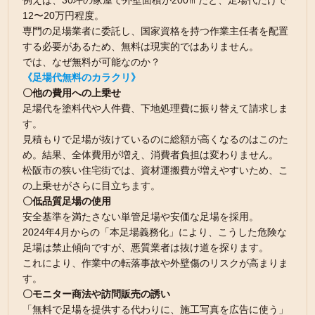
例えば、30坪の家屋で外壁面積が200㎡だと、足場代だけで
12〜20万円程度。
専門の足場業者に委託し、国家資格を持つ作業主任者を配置
する必要があるため、無料は現実的ではありません。
では、なぜ無料が可能なのか？
《足場代無料のカラクリ》
〇他の費用への上乗せ
足場代を塗料代や人件費、下地処理費に振り替えて請求しま
す。
見積もりで足場が抜けているのに総額が高くなるのはこのた
め。結果、全体費用が増え、消費者負担は変わりません。
松阪市の狭い住宅街では、資材運搬費が増えやすいため、こ
の上乗せがさらに目立ちます。
〇低品質足場の使用
安全基準を満たさない単管足場や安価な足場を採用。
2024年4月からの「本足場義務化」により、こうした危険な
足場は禁止傾向ですが、悪質業者は抜け道を探ります。
これにより、作業中の転落事故や外壁傷のリスクが高まりま
す。
〇モニター商法や訪問販売の誘い
「無料で足場を提供する代わりに、施工写真を広告に使う」