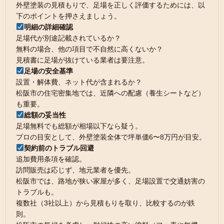
外壁塗装の見積もりで、足場を正しく評価するためには、以
下のポイントを押さえましょう。
明細の詳細確認
足場代が別途記載されているか？
無料の場合、他の項目で不自然に高くないか？
見積書に足場が抜けている業者は要注意。
足場の安全基準
設置・解体費、ネット代が含まれるか？
松阪市の住宅密集地では、近隣への配慮（養生シートなど）
も重要。
総額の妥当性
足場無料でも総額が相場以下なら疑う。
プロの目安として、外壁塗装全体で坪単価6〜8万円が目安。
契約前のトラブル回避
追加費用条項を確認。
訪問販売は応じず、地元業者を優先。
松阪市では、路地が狭い家屋が多く、足場設置で交通妨害の
トラブルも。
複数社（3社以上）から見積もりを取り、比較するのが鉄
則。