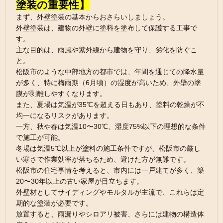
塗装の重要性】
まず、外壁塗装の基本からおさらいしましょう。
外壁塗装は、建物の外壁に塗料を塗布して保護する工事で
す。
主な目的は、雨風や紫外線から建物を守り、劣化を防ぐこ
と。
松阪市のような中部地方の都市では、年間を通じての降水量
が多く、特に梅雨期（6月頃）の湿度が高いため、外壁の塗
膜が剥離しやすくなります。
また、夏場は気温が35℃を超える日もあり、塗料の乾燥が不
均一になるリスクがあります。
一方、秋や春は気温10〜30℃、湿度75%以下の理想的な条件
で施工が可能。
冬場は気温5℃以上が塗料の施工条件ですが、松阪市の厳し
い寒さで作業効率が落ちるため、避けた方が無難です。
松阪市の住宅事情を考えると、市内には一戸建てが多く、築
20〜30年以上の古い家屋が目立ちます。
外壁材としてサイディングやモルタルが主流で、これらは定
期的な塗装が必要です。
放置すると、雨漏りやシロアリ被害、さらには建物の構造体