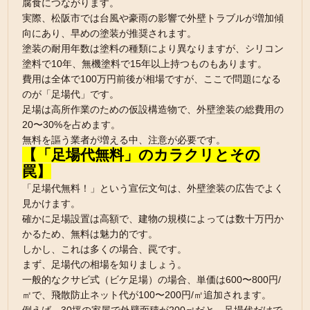
腐食につながります。
実際、松阪市では台風や豪雨の影響で外壁トラブルが増加傾
向にあり、早めの塗装が推奨されます。
塗装の耐用年数は塗料の種類により異なりますが、シリコン
塗料で10年、無機塗料で15年以上持つものもあります。
費用は全体で100万円前後が相場ですが、ここで問題になる
のが「足場代」です。
足場は高所作業のための仮設構造物で、外壁塗装の総費用の
20〜30%を占めます。
無料を謳う業者が増える中、注意が必要です。
【「足場代無料」のカラクリとその
罠】
「足場代無料！」という宣伝文句は、外壁塗装の広告でよく
見かけます。
確かに足場設置は高額で、建物の規模によっては数十万円か
かるため、無料は魅力的です。
しかし、これは多くの場合、罠です。
まず、足場代の相場を知りましょう。
一般的なクサビ式（ビケ足場）の場合、単価は600〜800円/
㎡で、飛散防止ネット代が100〜200円/㎡追加されます。