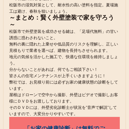
松阪市の湿気対策として、耐水性の高い塗料を指定。夏場施
工は避け、春秋を狙いましょう。
～まとめ：賢く外壁塗装で家を守ろう
～
松阪市で外壁塗装を成功させる鍵は、「足場代無料」の甘い
誘惑に惑わされないこと。
無料の裏に隠れた上乗せや低品質のリスクを理解し、正しい
見積もりで業者を選べば、建物を長持ちさせられます。
地元の気候を活かした施工で、快適な住環境を維持しましょ
う。
分からないことがあれば、何でもご相談下さい！
皆さんの住宅メンテナンスが上手くいきますように！
弊社では、お見積り前には必ずお家の健康状態の診断をして
います。
屋根はドローンで空中から撮影、外壁はビデオで撮影しお客
様にＤＶＤをお渡ししております。
そのＤＶＤには、外壁劣化診断士が状況を”音声で解説”して
いますので、大変分かりやすいです。
「お家の健康診断」は無料でご