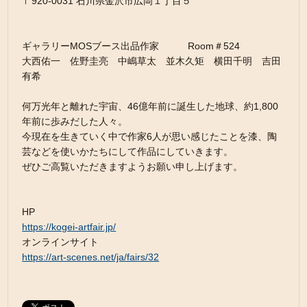
〒920-0031 石川県金沢市広岡１丁目５
ギャラリーMOSブース出品作家 Room＃524
大西佑一 佐野圭亮 中嶋草太 並木久矩 横田千明 吉田
有希
何万光年と離れた宇宙、46億年前に誕生した地球、約1,800
年前に歩みだした人々。
今現在を生きていく中で作家6人が思い感じたことを漆、陶
芸などを使いかたちにして作品にしていきます。
ぜひご高覧いただきますようお願い申し上げます。
HP
https://kogei-artfair.jp/
オンラインサイト
https://art-scenes.net/ja/fairs/32