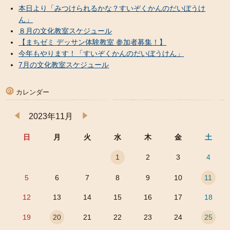
本日より「みつけられるかな？すいぞくかんのだいぼうけ
ん」
８月の文化教室スケジュール
【まちゼミ デッサン体験教室 参加者募集！】
今年もやります！「すいぞくかんのだいぼうけん」
7月の文化教室スケジュール
カレンダー
2023年11月
日
月
火
水
木
金
土
1
2
3
4
5
6
7
8
9
10
11
12
13
14
15
16
17
18
19
20
21
22
23
24
25