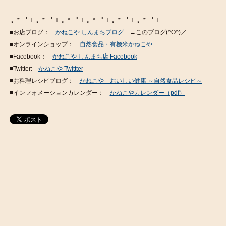
.｡.:*・ﾟ＋.｡.:*・ﾟ＋.｡.:*・ﾟ＋.｡.:*・ﾟ＋.｡.:*・ﾟ＋.｡.:*・ﾟ＋
■お店ブログ：
かねこや しんまちブログ
←このブログ(^O^)／
■オンラインショップ：
自然食品・有機米かねこや
■Facebook：
かねこや しんまち店 Facebook
■Twitter:
かねこや Twittter
■お料理レシピブログ：
かねこや おいしい健康 ～自然食品レシピ～
■インフォメーションカレンダー：
かねこやカレンダー（pdf）