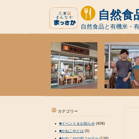
自然食
自然食品と有機米・
カテゴリー
■イベント＆お知らせ
(408)
■かねこやとは
(5)
■かねこやの旬コーナー
(126)