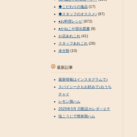
◆こだわりの逸品
(17)
◆スタッフのオススメ♪
(97)
●お料理レシピ
(972)
●かねこや貸出図書
(9)
お店あれこれ
(41)
スタッフあれこれ
(26)
未分類
(10)
最新記事
最新情報はインスタグラムで♪
スパイシーさもお好みで♪おうち
チャイ
レモン鶏ハム
2025年3月 日配品カレダ―ＵＰ
塩こうじで簡単鶏ハム