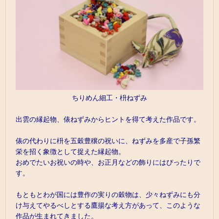
ちりめん細工・枡ねずみ
出雲の縁起物、俵ねずみからヒントを得て考えた作品です。
俵の代わりに枡を五穀豊穣の祝いに、ねずみを多産で子孫繁
栄を招く象徴として捉えた縁起物。
おめでたいお祝いの時や、お正月などの飾りにはぴったりで
す。
もともとわが国には豊作の実りの穀物は、少々ねずみにも分
け与えてやるべしとする鷹揚な考え方があって、このような
作品が生まれてきました。