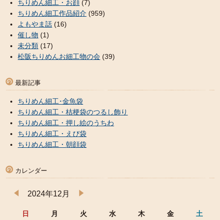
ちりめん細工・お顔
(7)
ちりめん細工作品紹介
(959)
よもやま話
(16)
催し物
(1)
未分類
(17)
松阪ちりめんお細工物の会
(39)
最新記事
ちりめん細工･金魚袋
ちりめん細工・桔梗袋のつるし飾り
ちりめん細工・押し絵のうちわ
ちりめん細工・えび袋
ちりめん細工・朝顔袋
カレンダー
2024年12月
日
月
火
水
木
金
土