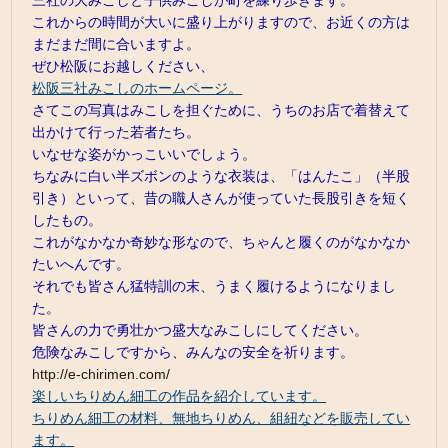
三社の大みこしと子供みこしが町を練り歩きます。
これからの時間が大いに盛り上がりますので、お近くの方は
まだまだ間に合いますよ。
ぜひ松阪にお越しください、
松阪三社みこしのホームページ。
さてこの写真はみこしを担ぐために、うちのお店で着替えて
出かけて行った若者たち。
いなせな姿がかっこいいでしょう。
ちなみに白い半ズボンのような衣装は、「はんたこ」（半股
引き）といって、昔の職人さんが使っていた長股引きを短く
したもの。
これがなかなか奇妙な形なので、ちゃんと履くのがなかなか
たいへんです。
それでも皆さん猛特訓の末、うまく履けるようになりまし
た。
皆さんの力で勇壮かつ盛大なみこしにしてください。
危険なみこしですから、みんなの安全を祈ります。
http://e-chirimen.com/
楽しいちりめん細工の作品を紹介しています。
ちりめん細工の材料、無地ちりめん、組紐などを販売してい
ます。