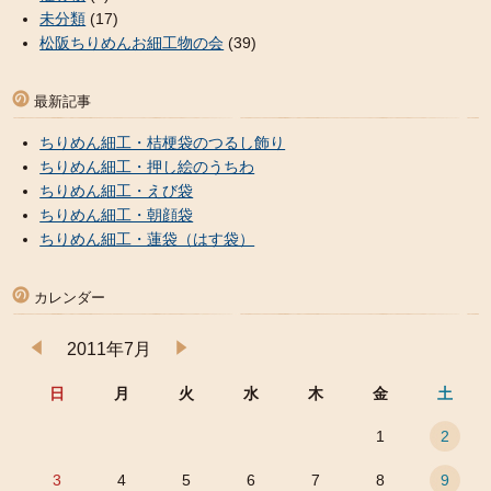
未分類
(17)
松阪ちりめんお細工物の会
(39)
最新記事
ちりめん細工・桔梗袋のつるし飾り
ちりめん細工・押し絵のうちわ
ちりめん細工・えび袋
ちりめん細工・朝顔袋
ちりめん細工・蓮袋（はす袋）
カレンダー
2011年7月
日
月
火
水
木
金
土
1
2
3
4
5
6
7
8
9