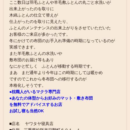
ここ数日は羽毛ふとんや羊毛敷ふとんの丸ごと水洗いが
出来上がったのを取りに
木綿ふとんの仕立て替えが
仕上がったのを取りに見えたり、
ふとんのメンテナンスの出来上がりをさせていただいた
お客様のご来店が多かったです。
冬にかけての布団のお手入れ準備の時期になっているのが
実感できます。
また羊毛敷ふとんの水洗いや
敷布団のお届け等もあり
なにかと忙しく ふとんが移動する時期です。
まあ まだ通年より今年はこの時期にしては暖かめ
ですのでこれから冬布団への移行するのが
本格化しそうです。
●枕職人がいるマクラ専門店
●あなたの体型からお好みのマット・敷き布団
を無料でアドバイスするお店
お試し寝も当然OK
■店名 ヤワタヤ寝具店