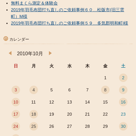
無料まくら測定＆体験会
2019年羽毛布団打ち直しのご依頼事例６０…松阪市(旧三雲
町）M様
2019年羽毛布団打ち直しのご依頼事例５９…多気郡明和町I様
カレンダー
2010年10月
日
月
火
水
木
金
土
1
2
3
4
5
6
7
8
9
10
11
12
13
14
15
16
17
18
19
20
21
22
23
24
25
26
27
28
29
30