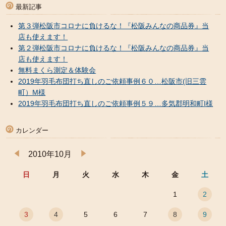
最新記事
第３弾松阪市コロナに負けるな！『松阪みんなの商品券』当
店も使えます！
第２弾松阪市コロナに負けるな！『松阪みんなの商品券』当
店も使えます！
無料まくら測定＆体験会
2019年羽毛布団打ち直しのご依頼事例６０…松阪市(旧三雲
町）M様
2019年羽毛布団打ち直しのご依頼事例５９…多気郡明和町I様
カレンダー
2010年10月
日
月
火
水
木
金
土
1
2
3
4
5
6
7
8
9