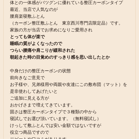
体との一体感がバツグンに優れている整圧カーボンタイプ
最近、当店で人気なのが
腰肩楽寝敷ふとん
（カーボン整圧敷ふとん 東京西川専門店限定品）です。
家族の方が当店でお求めになりご愛用され
とっても体が楽で
睡眠の質がよくなったので
つらい腰痛や肩こりが緩和された
朝起きた時の目覚めのすっきり感を思い出したとか
中身だけの整圧カーボンの状態
前向きなご意見で
お子様や、兄弟様用や両親や友達にこの敷布団（マット）を
是非使わしてあげたいと
ご追加に見える方が
おかげさまで増えてきています。
固さは整圧カーボンタイプで３種類の中から
寝試しでお選び頂いています。（無料寝試し）
けっして敷ふとんでは安い金額ではないですが
役立つ商品ですので