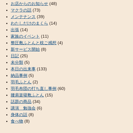
お店からのお知らせ
(48)
マクラの話
(73)
メンテナンス
(39)
わたしだけのまくら
(14)
出張
(14)
家族のイベント
(11)
整圧敷ふとんと枕ご感想
(4)
新サービス開始
(8)
日記
(25)
未分類
(5)
本日の出来事
(133)
納品事例
(5)
羽毛ふとん
(2)
羽毛布団の打ち直し事例
(60)
腰肩楽寝敷ふとん
(15)
話題の商品
(34)
講演 勉強会
(6)
身体の話
(8)
食べ物
(8)