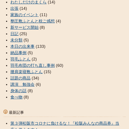
わたしだけのまくら
(14)
出張
(14)
家族のイベント
(11)
整圧敷ふとんと枕ご感想
(4)
新サービス開始
(8)
日記
(25)
未分類
(5)
本日の出来事
(133)
納品事例
(5)
羽毛ふとん
(2)
羽毛布団の打ち直し事例
(60)
腰肩楽寝敷ふとん
(15)
話題の商品
(34)
講演 勉強会
(6)
身体の話
(8)
食べ物
(8)
最新記事
第３弾松阪市コロナに負けるな！『松阪みんなの商品券』当