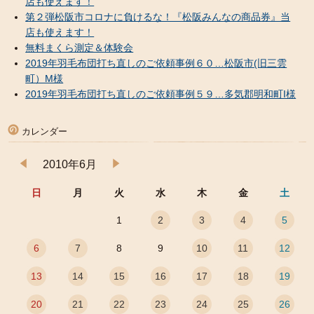
店も使えます！
第２弾松阪市コロナに負けるな！『松阪みんなの商品券』当
店も使えます！
無料まくら測定＆体験会
2019年羽毛布団打ち直しのご依頼事例６０…松阪市(旧三雲
町）M様
2019年羽毛布団打ち直しのご依頼事例５９…多気郡明和町I様
カレンダー
2010年6月
日
月
火
水
木
金
土
1
2
3
4
5
6
7
8
9
10
11
12
13
14
15
16
17
18
19
20
21
22
23
24
25
26