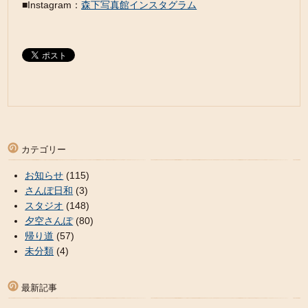
■Instagram：
森下写真館インスタグラム
カテゴリー
お知らせ
(115)
さんぽ日和
(3)
スタジオ
(148)
夕空さんぽ
(80)
帰り道
(57)
未分類
(4)
最新記事