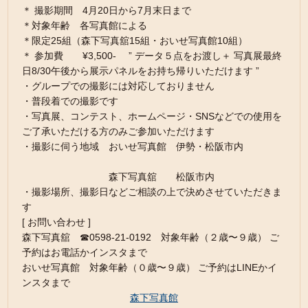
＊ 撮影期間 4月20日から7月末日まで
＊対象年齢 各写真館による
＊限定25組（森下写真舘15組・おいせ写真館10組）
＊ 参加費 ¥3,500- ” データ５点をお渡し＋ 写真展最終
日8/30午後から展示パネルをお持ち帰りいただけます ”
・グループでの撮影には対応しておりません
・普段着での撮影です
・写真展、コンテスト、ホームページ・SNSなどでの使用を
ご了承いただける方のみご参加いただけます
・撮影に伺う地域 おいせ写真館 伊勢・松阪市内
森下写真舘 松阪市内
・撮影場所、撮影日などご相談の上で決めさせていただきま
す
[ お問い合わせ ]
森下写真舘 ☎︎0598-21-0192 対象年齢（２歳〜９歳） ご
予約はお電話かインスタまで
おいせ写真館 対象年齢（０歳〜９歳） ご予約はLINEかイ
ンスタまで
森下写真館