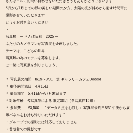
さんぽ日和にお問い合わせをいただきどうもありがとうございます
5月から7月までの緑の美しい期間の夕方、太陽の光が斜めから射す時間帯に
撮影させていただきます
どうぞお付き合いください
・
写真展 ー さんぽ日和 2025 ー
ふたりのカメラマンが写真展を企画しました。
テーマは、こどもの世界
写真展の為のモデルを募集します。
ご一緒に写真展を創りましょう。
＊ 写真展の期間 8/19〜8/31 於 ギャラリーカフェDoodle
＊ 御予約開始日 4月15日
＊ 撮影期間 5月1日から7月末日まで
＊対象年齢 各写真館による 限定30組（各写真館15組）
＊ 参加費 ¥3,500- ” データ５点をお渡し＋ 写真展最終日8/31午後から展
示パネルをお持ち帰りいただけます ”
・グループでの撮影には対応しておりません
・普段着での撮影です