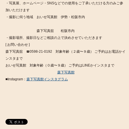
・写真展、ホームページ・SNSなどでの使用をご了承いただける方のみご参
加いただけます
・撮影に伺う地域 おいせ写真館 伊勢・松阪市内
森下写真舘 松阪市内
・撮影場所、撮影日などご相談の上で決めさせていただきます
[ お問い合わせ ]
森下写真舘 ☎︎0598-21-0192 対象年齢（２歳〜９歳） ご予約はお電話かイ
ンスタまで
おいせ写真館 対象年齢（０歳〜９歳） ご予約はLINEかインスタまで
森下写真館
■Instagram：
森下写真館インスタグラム