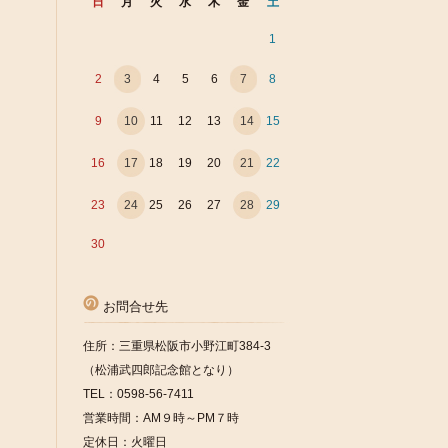
日
月
火
水
木
金
土
1
2
3
4
5
6
7
8
9
10
11
12
13
14
15
16
17
18
19
20
21
22
23
24
25
26
27
28
29
30
お問合せ先
住所：三重県松阪市小野江町384-3
（松浦武四郎記念館となり）
TEL：0598-56-7411
営業時間：AM９時～PM７時
定休日：火曜日