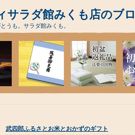
ィサラダ館みくも店のブ
がとうも。サラダ館みくも。
武四郎ふるさとお米とおかずのギフト