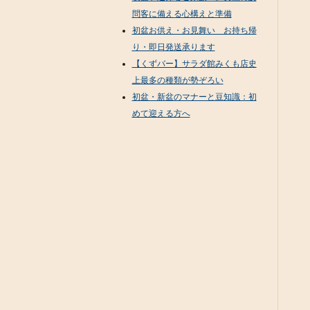
問客に備える心構えと準備
初盆お供え・お見舞い お持ち帰
り・即日発送承ります
【くずバー】サラダ館みくも店史
上最多の種類が勢ぞろい
初盆・新盆のマナーと豆知識：初
めて迎える方へ