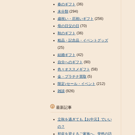
春のギフト
(36)
未分類
(294)
歳祝い・厄祝いギフト
(256)
母の日父の日
(70)
秋のギフト
(36)
粗品・記念品・イベントグッズ
(25)
結婚ギフト
(42)
自分へのギフト
(90)
色々オススメギフト
(58)
金・プラチナ買取
(5)
限定♪セール・イベント
(212)
雑談
(926)
最新記事
立秋を過ぎても【お中元】でいい
の？
初盆を迎えるご家族へ。突然の訪