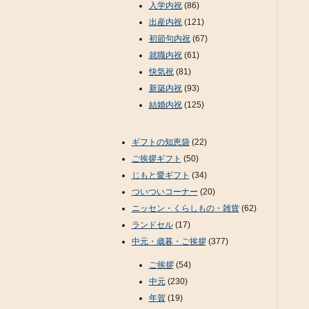
入学内祝
(86)
出産内祝
(121)
初節句内祝
(67)
就職内祝
(61)
快気祝
(81)
新築内祝
(93)
結婚内祝
(125)
ギフトの知恵袋
(22)
ご挨拶ギフト
(50)
じもと愛ギフト
(34)
ついついコーナー
(20)
ニッセン・くらしもの・雑貨
(62)
ランドセル
(17)
中元・歳暮・ご挨拶
(377)
ご挨拶
(54)
中元
(230)
年賀
(19)