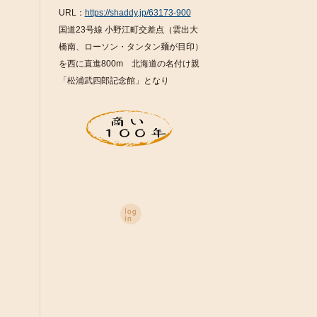
URL：
https://shaddy.jp/63173-900
国道23号線 小野江町交差点（雲出大
橋南、ローソン・タンタン麺が目印）
を西に直進800m 北海道の名付け親
「松浦武四郎記念館」となり