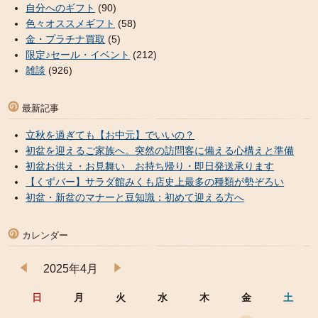
自分へのギフト
(90)
色々オススメギフト
(58)
金・プラチナ買取
(5)
限定♪セール・イベント
(212)
雑談
(926)
最新記事
立秋を過ぎても【お中元】でいいの？
初盆を迎えるご家族へ。突然の訪問客に備える心構えと準備
初盆お供え・お見舞い お持ち帰り・即日発送承ります
【くずバー】サラダ館みくも店史上最多の種類が勢ぞろい
初盆・新盆のマナーと豆知識：初めて迎える方へ
カレンダー
2025年4月
日
月
火
水
木
金
土