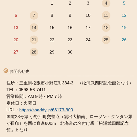
1
2
3
4
5
6
7
8
9
10
11
12
13
14
15
16
17
18
19
20
21
22
23
24
25
26
27
28
29
30
お問合せ先
住所：三重県松阪市小野江町384-3 （松浦武四郎記念館となり）
TEL：0598-56-7411
営業時間：AM９時～PM７時
定休日：火曜日
URL：
https://shaddy.jp/63173-900
国道23号線 小野江町交差点（雲出大橋南、ローソン・タンタン麺
が目印）を西に直進800m 北海道の名付け親「松浦武四郎記念
館」となり