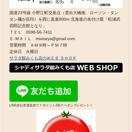
国道23号線 小野江町交差点（雲出大橋南、ローソン・タン
タン麺が目印）を西に直進800m 北海道の名付け親「松浦武
四郎記念館となり」
ＴＥＬ 0598-56-7411
Ｅ-ＭＡＩＬ mixiseya@gmail.com
営業時間 ＡＭ９時～ＰＭ７時
定休日 火曜日
サラダ館みくも店のＷＥＢ ＳＨＯＰ
LINE@お友達追加でＴポイント2倍クーポンプレゼント！