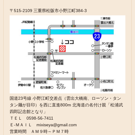
〒515-2109 三重県松阪市小野江町384-3
国道23号線 小野江町交差点（雲出大橋南、ローソン・タン
タン麺が目印）を西に直進800m 北海道の名付け親「松浦武
四郎記念館となり」
ＴＥＬ 0598-56-7411
Ｅ-ＭＡＩＬ mixiseya@gmail.com
営業時間 ＡＭ９時～ＰＭ７時