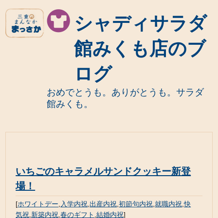
シャディサラダ
館みくも店のブ
ログ
おめでとうも。ありがとうも。サラダ
館みくも。
いちごのキャラメルサンドクッキー新登
場！
[
ホワイトデー
,
入学内祝
,
出産内祝
,
初節句内祝
,
就職内祝
,
快
気祝
,
新築内祝
,
春のギフト
,
結婚内祝
]