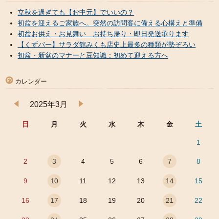
立秋を過ぎても【お中元】でいいの？
初盆を迎えるご家族へ。突然の訪問客に備える心構えと準備
初盆お供え・お見舞い お持ち帰り・即日発送承ります
【くずバー】サラダ館みくも店史上最多の種類が勢ぞろい
初盆・新盆のマナーと豆知識：初めて迎える方へ
カレンダー
2025年3月
日
月
火
水
木
金
土
1
2
3
4
5
6
7
8
9
10
11
12
13
14
15
16
17
18
19
20
21
22