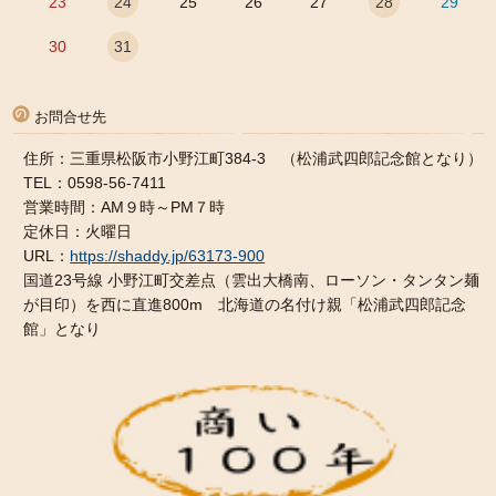
23
24
25
26
27
28
29
30
31
お問合せ先
住所：三重県松阪市小野江町384-3 （松浦武四郎記念館となり）
TEL：0598-56-7411
営業時間：AM９時～PM７時
定休日：火曜日
URL：
https://shaddy.jp/63173-900
国道23号線 小野江町交差点（雲出大橋南、ローソン・タンタン麺
が目印）を西に直進800m 北海道の名付け親「松浦武四郎記念
館」となり