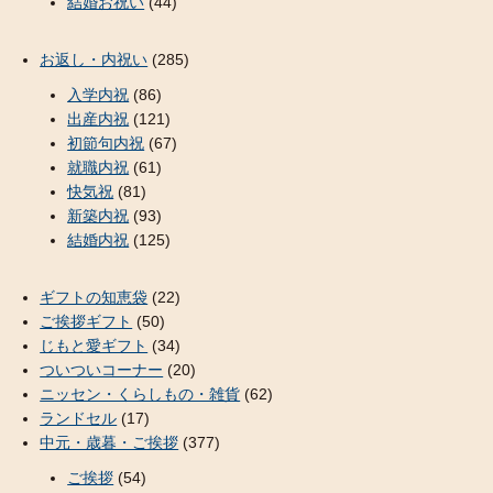
結婚お祝い
(44)
お返し・内祝い
(285)
入学内祝
(86)
出産内祝
(121)
初節句内祝
(67)
就職内祝
(61)
快気祝
(81)
新築内祝
(93)
結婚内祝
(125)
ギフトの知恵袋
(22)
ご挨拶ギフト
(50)
じもと愛ギフト
(34)
ついついコーナー
(20)
ニッセン・くらしもの・雑貨
(62)
ランドセル
(17)
中元・歳暮・ご挨拶
(377)
ご挨拶
(54)