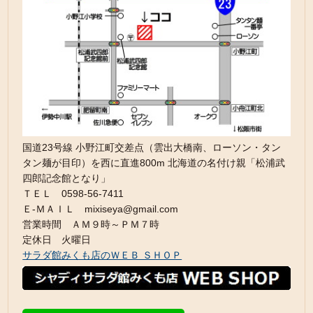
国道23号線 小野江町交差点（雲出大橋南、ローソン・タン
タン麺が目印）を西に直進800m 北海道の名付け親「松浦武
四郎記念館となり」
ＴＥＬ 0598-56-7411
Ｅ-ＭＡＩＬ mixiseya@gmail.com
営業時間 ＡＭ９時～ＰＭ７時
定休日 火曜日
サラダ館みくも店のＷＥＢ ＳＨＯＰ