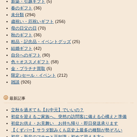
新築・引越ギフト
(5)
春のギフト
(36)
未分類
(294)
歳祝い・厄祝いギフト
(256)
母の日父の日
(70)
秋のギフト
(36)
粗品・記念品・イベントグッズ
(25)
結婚ギフト
(42)
自分へのギフト
(90)
色々オススメギフト
(58)
金・プラチナ買取
(5)
限定♪セール・イベント
(212)
雑談
(926)
最新記事
立秋を過ぎても【お中元】でいいの？
初盆を迎えるご家族へ。突然の訪問客に備える心構えと準備
初盆お供え・お見舞い お持ち帰り・即日発送承ります
【くずバー】サラダ館みくも店史上最多の種類が勢ぞろい
初盆・新盆のマナーと豆知識：初めて迎える方へ