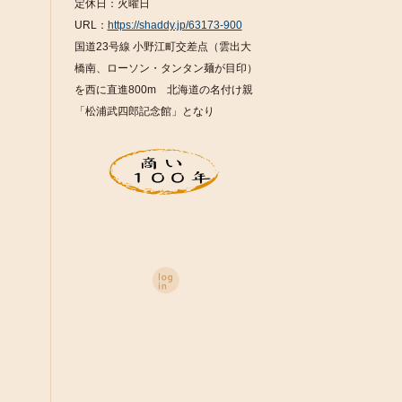
定休日：火曜日
URL：
https://shaddy.jp/63173-900
国道23号線 小野江町交差点（雲出大
橋南、ローソン・タンタン麺が目印）
を西に直進800m 北海道の名付け親
「松浦武四郎記念館」となり