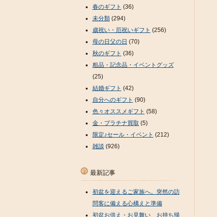
春のギフト
(36)
未分類
(294)
歳祝い・厄祝いギフト
(256)
母の日父の日
(70)
秋のギフト
(36)
粗品・記念品・イベントグッズ
(25)
結婚ギフト
(42)
自分へのギフト
(90)
色々オススメギフト
(58)
金・プラチナ買取
(5)
限定♪セール・イベント
(212)
雑談
(926)
最新記事
初盆を迎えるご家族へ。突然の訪
問客に備える心構えと準備
初盆お供え・お見舞い お持ち帰