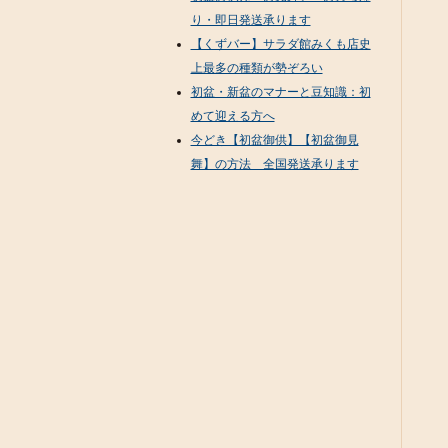
り・即日発送承ります
【くずバー】サラダ館みくも店史
上最多の種類が勢ぞろい
初盆・新盆のマナーと豆知識：初
めて迎える方へ
今どき【初盆御供】【初盆御見
舞】の方法 全国発送承ります