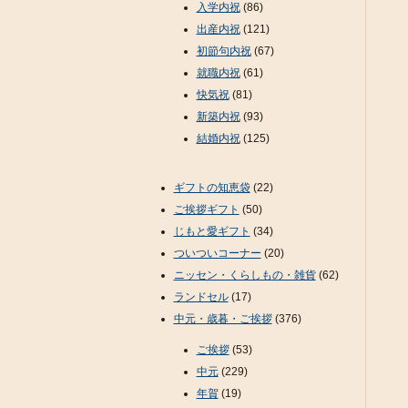
入学内祝
(86)
出産内祝
(121)
初節句内祝
(67)
就職内祝
(61)
快気祝
(81)
新築内祝
(93)
結婚内祝
(125)
ギフトの知恵袋
(22)
ご挨拶ギフト
(50)
じもと愛ギフト
(34)
ついついコーナー
(20)
ニッセン・くらしもの・雑貨
(62)
ランドセル
(17)
中元・歳暮・ご挨拶
(376)
ご挨拶
(53)
中元
(229)
年賀
(19)