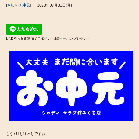
[
お知らせ
,
中元
]
2023年07月31日(月)
LINE@お友達追加でＴポイント2倍クーポンプレゼント！
もう7月も終わりですね。