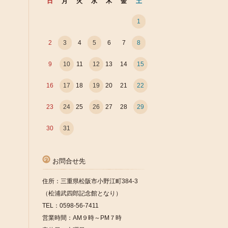
日
月
火
水
木
金
土
1
2
3
4
5
6
7
8
9
10
11
12
13
14
15
16
17
18
19
20
21
22
23
24
25
26
27
28
29
30
31
お問合せ先
住所：三重県松阪市小野江町384-3
（松浦武四郎記念館となり）
TEL：0598-56-7411
営業時間：AM９時～PM７時