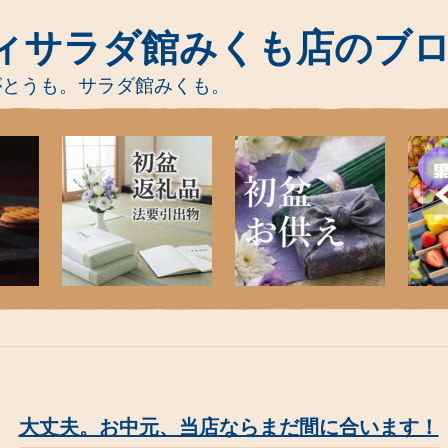
ィサラダ館みくも店のブ
がとうも。サラダ館みくも。
大丈夫。お中元、当店ならまだ間に合います！